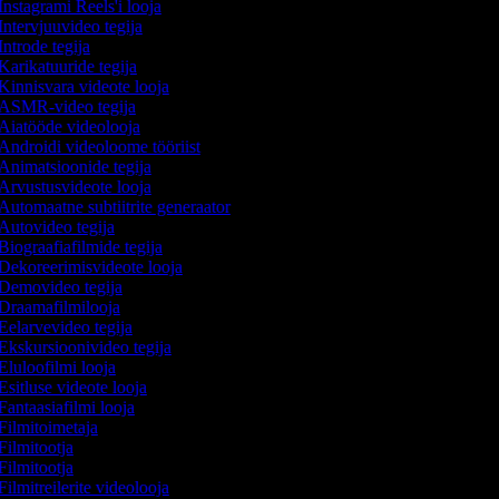
Instagrami Reels'i looja
Intervjuuvideo tegija
Introde tegija
Karikatuuride tegija
Kinnisvara videote looja
ASMR-video tegija
Aiatööde videolooja
Androidi videoloome tööriist
Animatsioonide tegija
Arvustusvideote looja
Automaatne subtiitrite generaator
Autovideo tegija
Biograafiafilmide tegija
Dekoreerimisvideote looja
Demovideo tegija
Draamafilmilooja
Eelarvevideo tegija
Ekskursioonivideo tegija
Eluloofilmi looja
Esitluse videote looja
Fantaasiafilmi looja
Filmitoimetaja
Filmitootja
Filmitootja
Filmitreilerite videolooja