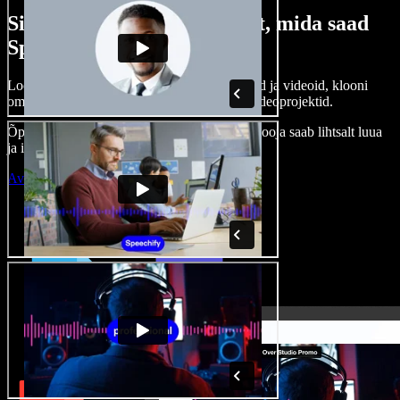
Siin on vaid väike osa sellest, mida saad
Speechify Studioga teha.
Loo voice-over’eid, kasuta tasuta pilte, helisid ja videoid, klooni
oma häält ja pane kokku terviklikud audio-videoprojektid.
Õppimiskõver puudub, kõik töötab veebis – looja saab lihtsalt luua
ja ideed kiiresti ellu viia.
Ava Studio