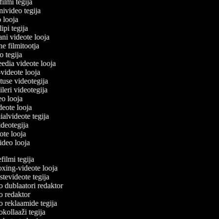
filmi tegija
onivideo tegija
eo looja
lipi tegija
ani videote looja
ne filmitootja
deo tegija
meedia videote looja
e-videote looja
etuse videotegija
reileri videotegija
deo looja
ideote looja
ialvideote tegija
videotegija
eote looja
video looja
ilmi tegija
ing-videote looja
evideote tegija
 dublaatori redaktor
 redaktor
 reklaamide tegija
ollaaži tegija