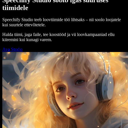
tiimidele
Speechify Studio teeb loovtiimide töö lihtsaks – nii soolo loojatele
kui suurtele ettevõtetele.
Halda tiimi, jaga faile, tee koostööd ja vii loovkampaaniad ellu
kiiremini kui kunagi varem.
Ava Studio