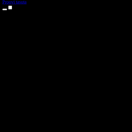
Proovi tasuta
Tooted
Tekst kõneks
iPhone’i ja iPadi rakendused
Androidi rakendus
Chrome’i laiendus
Edge’i laiendus
Veebirakendus
Maci rakendus
Windowsi rakendus
AI häältegeneraator
Pealelugemine
Dublaaž
Hääle kloonimine