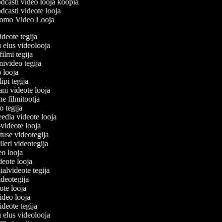
casti video looja koopia
casti videote looja
omo Video Looja
ideote tegija
u elus videolooja
filmi tegija
onivideo tegija
eo looja
lipi tegija
ani videote looja
ne filmitootja
deo tegija
meedia videote looja
e-videote looja
etuse videotegija
reileri videotegija
deo looja
ideote looja
ialvideote tegija
videotegija
eote looja
video looja
ideote tegija
u elus videolooja