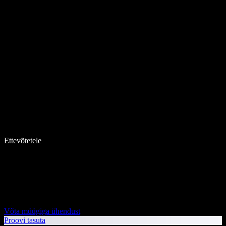
Ettevõtetele
Võta müügiga ühendust
Proovi tasuta