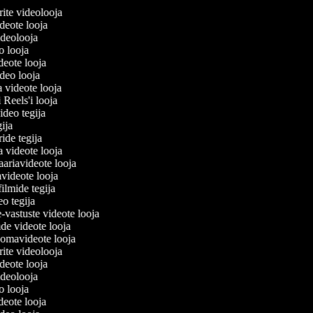
lerite videolooja
videote looja
videolooja
eo looja
ideote looja
ideo looja
a videote looja
i Reels'i looja
video tegija
egija
ride tegija
ra videote looja
ariavideote looja
videote looja
filmide tegija
deo tegija
e-vastuste videote looja
ade videote looja
oomavideote looja
lerite videolooja
videote looja
videolooja
eo looja
ideote looja