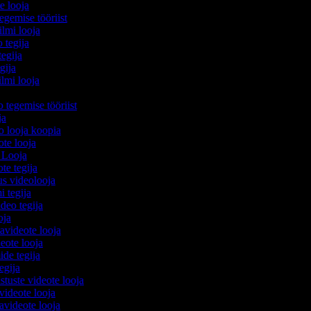
te looja
egemise tööriist
filmi looja
o tegija
tegija
egija
ilmi looja
o tegemise tööriist
ija
eo looja koopia
eote looja
o Looja
ote tegija
us videolooja
mi tegija
ideo tegija
ooja
avideote looja
eote looja
ide tegija
tegija
stuste videote looja
videote looja
videote looja