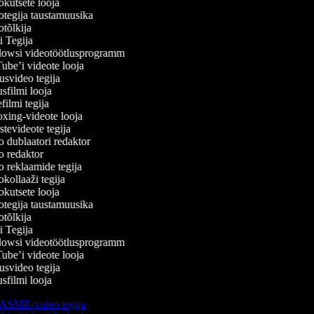
kutsete looja
tegija taustamuusika
tõlkija
 Tegija
wsi videotöötlusprogramm
be’i videote looja
svideo tegija
filmi looja
ilmi tegija
ing-videote looja
evideote tegija
 dublaatori redaktor
 redaktor
 reklaamide tegija
ollaaži tegija
kutsete looja
tegija taustamuusika
tõlkija
 Tegija
wsi videotöötlusprogramm
be’i videote looja
svideo tegija
filmi looja
ASMR-video tegija