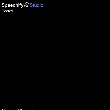
Kirjuta häälega 5× kiiremini
Tooted
Loe lähemalt