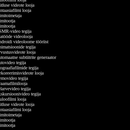
tluse videote looja
taasiafilmi looja
mitoimetaja
mitootja
mitootja
MR-video tegija
atööde videolooja
roidi videoloome tööriist
matsioonide tegija
ustusvideote looja
omaatne subtiitrite generaator
ovideo tegija
graafiafilmide tegija
oreerimisvideote looja
movideo tegija
aamafilmilooja
arvevideo tegija
kursioonivideo tegija
loofilmi looja
tluse videote looja
taasiafilmi looja
mitoimetaja
mitootja
mitootja