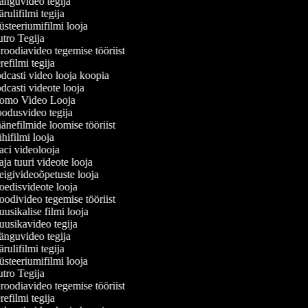
nguvideo tegija
ulifilmi tegija
teeriumifilmi looja
tro Tegija
oodiavideo tegemise tööriist
efilmi tegija
casti video looja koopia
casti videote looja
omo Video Looja
odusvideo tegija
nefilmide loomise tööriist
ifilmi looja
ci videolooja
a tuuri videote looja
givideoõpetuste looja
edisvideote looja
divideo tegemise tööriist
sikalise filmi looja
usikavideo tegija
nguvideo tegija
ulifilmi tegija
teeriumifilmi looja
tro Tegija
oodiavideo tegemise tööriist
efilmi tegija