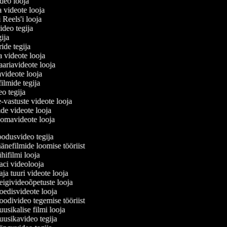
ideo looja
a videote looja
i Reels'i looja
video tegija
egija
ride tegija
ra videote looja
ariavideote looja
videote looja
filmide tegija
deo tegija
e-vastuste videote looja
ade videote looja
oomavideote looja
odusvideo tegija
nefilmide loomise tööriist
ifilmi looja
ci videolooja
a tuuri videote looja
givideoõpetuste looja
edisvideote looja
divideo tegemise tööriist
sikalise filmi looja
usikavideo tegija