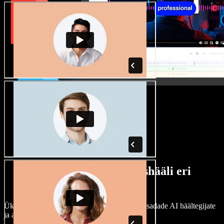
Lai valik mees- ja naishääli eri
aktsentidega
Ükski projekt ei pea kõlama ühtemoodi. Vali sadade AI häältegijate
ja aktsentide hulgast ning kohanda neid.