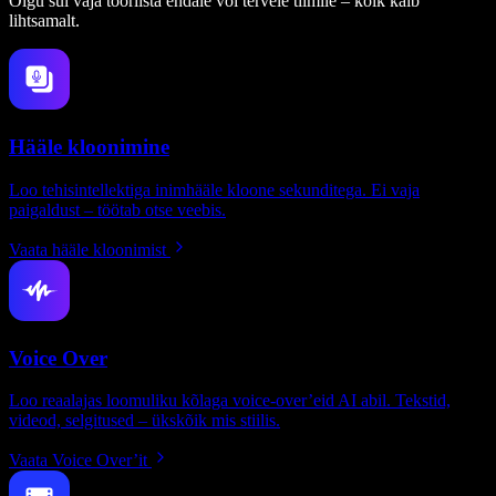
Olgu sul vaja tööriista endale või tervele tiimile – kõik käib
lihtsamalt.
Hääle kloonimine
Loo tehisintellektiga inimhääle kloone sekunditega. Ei vaja
paigaldust – töötab otse veebis.
Vaata hääle kloonimist
Voice Over
Loo reaalajas loomuliku kõlaga voice-over’eid AI abil. Tekstid,
videod, selgitused – ükskõik mis stiilis.
Vaata Voice Over’it