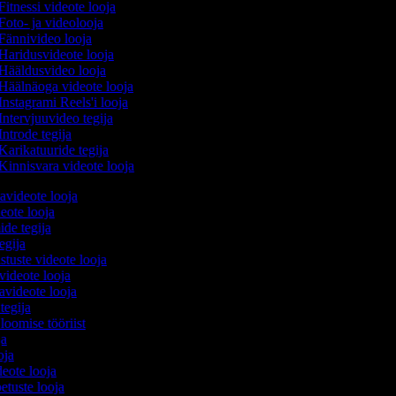
Fitnessi videote looja
Foto- ja videolooja
Fännivideo looja
Haridusvideote looja
Hääldusvideo looja
Häälnäoga videote looja
Instagrami Reels'i looja
Intervjuuvideo tegija
Introde tegija
Karikatuuride tegija
Kinnisvara videote looja
avideote looja
eote looja
ide tegija
tegija
stuste videote looja
videote looja
videote looja
 tegija
 loomise tööriist
oja
ooja
ideote looja
etuste looja