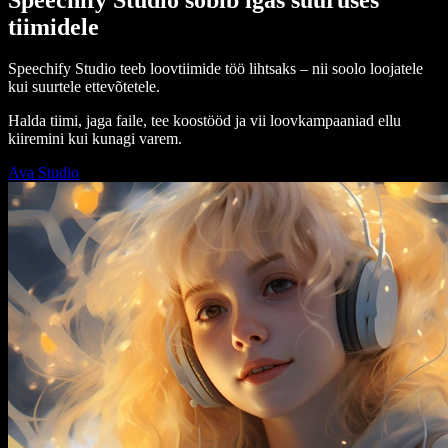
tiimidele
Speechify Studio teeb loovtiimide töö lihtsaks – nii soolo loojatele
kui suurtele ettevõtetele.
Halda tiimi, jaga faile, tee koostööd ja vii loovkampaaniad ellu
kiiremini kui kunagi varem.
Ava Studio