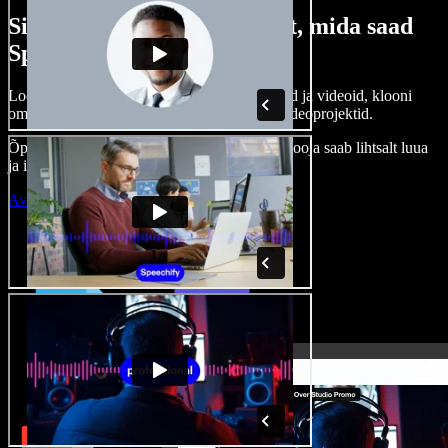
Siin on vaid väike osa sellest, mida saad
Speechify Studioga teha.
Loo voice-over’eid, kasuta tasuta pilte, helisid ja videoid, klooni
oma häält ja pane kokku terviklikud audio-videoprojektid.
Õppimiskõver puudub, kõik töötab veebis – looja saab lihtsalt luua
ja ideed kiiresti ellu viia.
Ava Studio