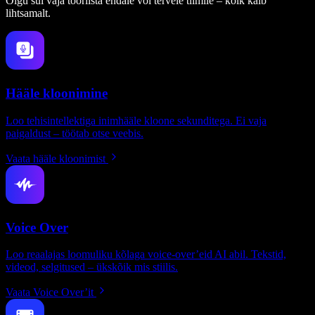
Olgu sul vaja tööriista endale või tervele tiimile – kõik käib
lihtsamalt.
Hääle kloonimine
Loo tehisintellektiga inimhääle kloone sekunditega. Ei vaja
paigaldust – töötab otse veebis.
Vaata hääle kloonimist
Voice Over
Loo reaalajas loomuliku kõlaga voice-over’eid AI abil. Tekstid,
videod, selgitused – ükskõik mis stiilis.
Vaata Voice Over’it