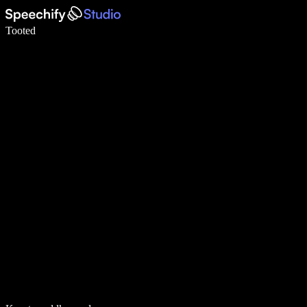
Kirjuta häälega 5× kiiremini
Tooted
Loe lähemalt