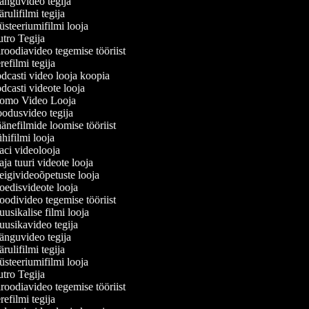
nguvideo tegija
ulifilmi tegija
teeriumifilmi looja
tro Tegija
oodiavideo tegemise tööriist
efilmi tegija
casti video looja koopia
casti videote looja
omo Video Looja
odusvideo tegija
nefilmide loomise tööriist
ifilmi looja
ci videolooja
a tuuri videote looja
igivideoõpetuste looja
edisvideote looja
divideo tegemise tööriist
sikalise filmi looja
usikavideo tegija
nguvideo tegija
ulifilmi tegija
teeriumifilmi looja
tro Tegija
oodiavideo tegemise tööriist
efilmi tegija