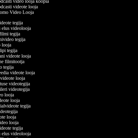
casti video looja koopia
casti videote looja
omo Video Looja
ideote tegija
u elus videolooja
filmi tegija
nivideo tegija
o looja
ipi tegija
ani videote looja
ne filmitootja
eo tegija
eedia videote looja
-videote looja
etuse videotegija
eileri videotegija
deo looja
ideote looja
ialvideote tegija
videotegija
eote looja
video looja
ideote tegija
u elus videolooja