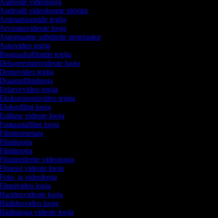
Aiatööde videolooja
Androidi videoloome tööriist
Animatsioonide tegija
Arvustusvideote looja
Automaatne subtiitrite generaator
Autovideo tegija
Biograafiafilmide tegija
Dekoreerimisvideote looja
Demovideo tegija
Draamafilmilooja
Eelarvevideo tegija
Ekskursioonivideo tegija
Eluloofilmi looja
Esitluse videote looja
Fantaasiafilmi looja
Filmitoimetaja
Filmitootja
Filmitootja
Filmitreilerite videolooja
Fitnessi videote looja
Foto- ja videolooja
Fännivideo looja
Haridusvideote looja
Hääldusvideo looja
Häälnäoga videote looja