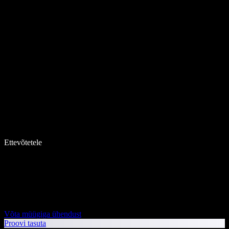
Ettevõtetele
Võta müügiga ühendust
Proovi tasuta