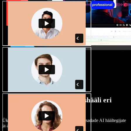
Lai valik mees- ja naishääli eri
aktsentidega
Ükski projekt ei pea kõlama ühtemoodi. Vali sadade AI häältegijate
ja aktsentide hulgast ning kohanda neid.