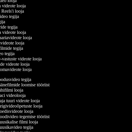
ideo looja
a videote looja
i Reels'i looja
video tegija
egija
ride tegija
a videote looja
ariavideote looja
videote looja
filmide tegija
eo tegija
e-vastuste videote looja
ade videote looja
omavideote looja
odusvideo tegija
nefilmide loomise tööriist
ifilmi looja
ci videolooja
a tuuri videote looja
igivideoõpetuste looja
edisvideote looja
divideo tegemise tööriist
sikalise filmi looja
usikavideo tegija