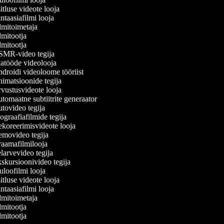
tluse videote looja
taasiafilmi looja
mitoimetaja
mitootja
mitootja
MR-video tegija
atööde videolooja
roidi videoloome tööriist
imatsioonide tegija
vustusvideote looja
omaatne subtiitrite generaator
tovideo tegija
graafiafilmide tegija
koreerimisvideote looja
movideo tegija
aamafilmilooja
arvevideo tegija
kursioonivideo tegija
loofilmi looja
tluse videote looja
taasiafilmi looja
mitoimetaja
mitootja
mitootja