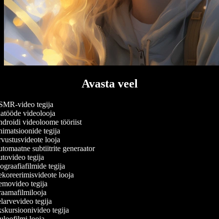
Avasta veel
MR-video tegija
atööde videolooja
roidi videoloome tööriist
imatsioonide tegija
vustusvideote looja
omaatne subtiitrite generaator
tovideo tegija
graafiafilmide tegija
koreerimisvideote looja
movideo tegija
aamafilmilooja
arvevideo tegija
kursioonivideo tegija
loofilmi looja