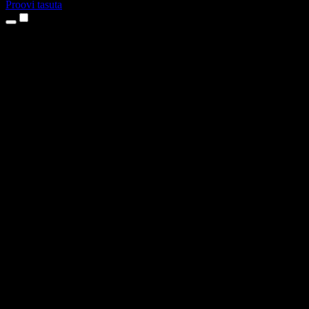
Proovi tasuta
Tooted
Tekst kõneks
iPhone’i ja iPadi rakendused
Androidi rakendus
Chrome’i laiendus
Edge’i laiendus
Veebirakendus
Maci rakendus
Windowsi rakendus
AI häältegeneraator
Pealelugemine
Dublaaž
Hääle kloonimine