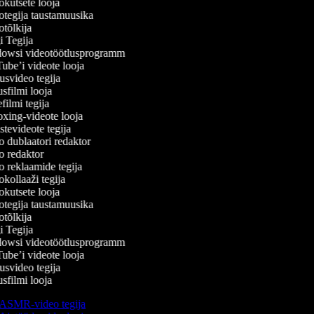
kutsete looja
tegija taustamuusika
tõlkija
 Tegija
wsi videotöötlusprogramm
be’i videote looja
svideo tegija
filmi looja
ilmi tegija
ing-videote looja
tevideote tegija
 dublaatori redaktor
 redaktor
 reklaamide tegija
ollaaži tegija
kutsete looja
tegija taustamuusika
tõlkija
 Tegija
wsi videotöötlusprogramm
be’i videote looja
svideo tegija
filmi looja
ASMR-video tegija