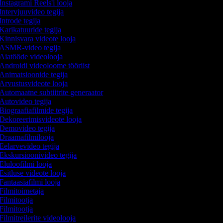
Instagrami Reels'i looja
Intervjuuvideo tegija
Introde tegija
Karikatuuride tegija
Kinnisvara videote looja
ASMR-video tegija
Aiatööde videolooja
Androidi videoloome tööriist
Animatsioonide tegija
Arvustusvideote looja
Automaatne subtiitrite generaator
Autovideo tegija
Biograafiafilmide tegija
Dekoreerimisvideote looja
Demovideo tegija
Draamafilmilooja
Eelarvevideo tegija
Ekskursioonivideo tegija
Eluloofilmi looja
Esitluse videote looja
Fantaasiafilmi looja
Filmitoimetaja
Filmitootja
Filmitootja
Filmitreilerite videolooja