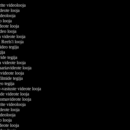
lerite videolooja
videote looja
videolooja
eo looja
ideote looja
ideo looja
a videote looja
i Reels'i looja
video tegija
egija
ride tegija
a videote looja
ariavideote looja
videote looja
filmide tegija
eo tegija
e-vastuste videote looja
ade videote looja
omavideote looja
lerite videolooja
videote looja
videolooja
eo looja
ideote looja