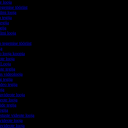
e looja
egemise tööriist
filmi looja
 tegija
tegija
egija
ilmi looja
o tegemise tööriist
ija
eo looja koopia
eote looja
o Looja
ote tegija
us videolooja
mi tegija
ideo tegija
ooja
avideote looja
eote looja
ide tegija
tegija
stuste videote looja
videote looja
videote looja