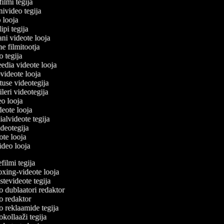
filmi tegija
nivideo tegija
o looja
ipi tegija
ani videote looja
ne filmitootja
eo tegija
eedia videote looja
-videote looja
etuse videotegija
eileri videotegija
deo looja
ideote looja
ialvideote tegija
videotegija
eote looja
video looja
ilmi tegija
ing-videote looja
tevideote tegija
 dublaatori redaktor
 redaktor
 reklaamide tegija
ollaaži tegija