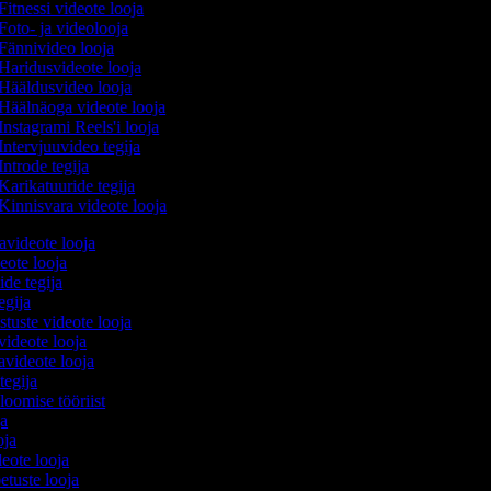
Fitnessi videote looja
Foto- ja videolooja
Fännivideo looja
Haridusvideote looja
Hääldusvideo looja
Häälnäoga videote looja
Instagrami Reels'i looja
Intervjuuvideo tegija
Introde tegija
Karikatuuride tegija
Kinnisvara videote looja
avideote looja
eote looja
ide tegija
tegija
stuste videote looja
videote looja
videote looja
tegija
 loomise tööriist
oja
ooja
ideote looja
etuste looja