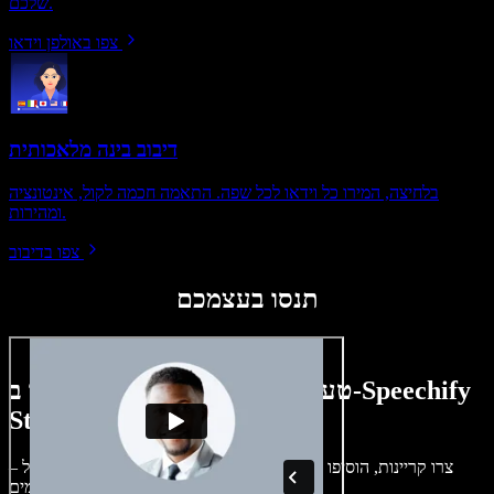
שלכם.
צפו באולפן וידאו
דיבוב בינה מלאכותית
בלחיצה, המירו כל וידאו לכל שפה. התאמה חכמה לקול, אינטונציה
ומהירות.
צפו בדיבוב
תנסו בעצמכם
טעימה קטנה ממה שתוכלו ליצור ב-Speechify
Studio.
צרו קריינות, הוסיפו תמונות ללא זכויות, אודיו, סרטונים ושיבוט קול –
לפרויקטים קוליים־חזותיים מושלמים.