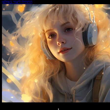
התחילו ליצור באולפן