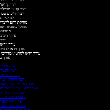
יוצר קדימונים ל
יוצר קולאז'
יוצר קטעי טריילר
יוצר קליפים עם 
יוצר רילס לאינ
מוזיקת רקע ליוצרי
מחולל כתוביות או
מתרגם 
עורך דיבוב
עורך
עורך וידאו 
עורך וידאו לכושר
עורך וידאו לסרטוני מדריכי 
עורך 
יוצר אאוטרו
יוצר אינטרו
יוצר אנימציות
יוצר הווידאו למק
יוצר הווידאו לפודקאסט
יוצר הווידאו של Windows
יוצר הזמנות וידאו
יוצר וידאו ASMR
יוצר וידאו אופנה
יוצר וידאו לאמנות