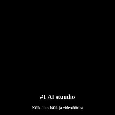
#1 AI stuudio
Kõik-ühes hääl- ja videotööriist