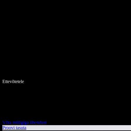
Ettevõtetele
Võta müügiga ühendust
Proovi tasuta