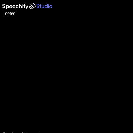
Kirjuta häälega 5× kiiremini
Tooted
Loe lähemalt