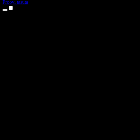
Proovi tasuta
Tooted
Tekst kõneks
iPhone’i ja iPadi rakendused
Androidi rakendus
Chrome’i laiendus
Edge’i laiendus
Veebirakendus
Maci rakendus
Windowsi rakendus
AI häältegeneraator
Pealelugemine
Dublaaž
Hääle kloonimine