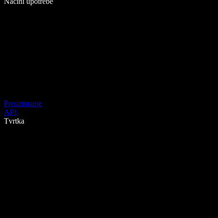
Načini upotrebe
Preuzimanje
API
Tvrtka