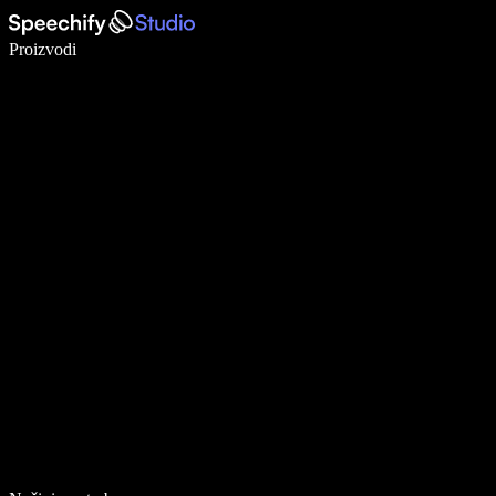
Pišite 5× brže uz glasovno diktiranje
Proizvodi
Saznajte više