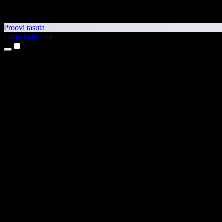
Proovi tasuta
Laadi kohe alla
Tooted
Tekst kõneks
iPhone’i ja iPadi rakendused
Androidi rakendus
Chrome’i laiendus
Edge’i laiendus
Veebirakendus
Maci rakendus
Windowsi rakendus