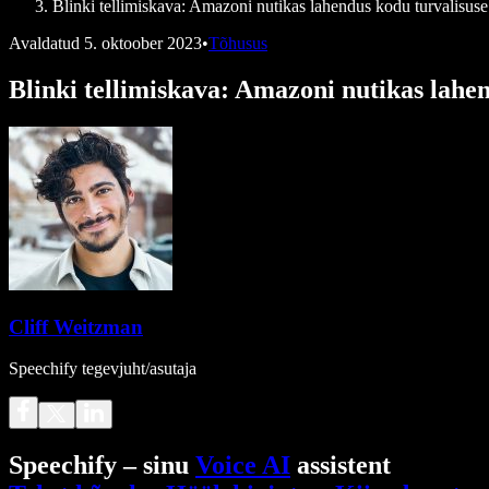
Blinki tellimiskava: Amazoni nutikas lahendus kodu turvalisuse
Avaldatud
5. oktoober 2023
•
Tõhusus
Blinki tellimiskava: Amazoni nutikas lahen
Cliff Weitzman
Speechify tegevjuht/asutaja
Speechify – sinu
Voice AI
assistent