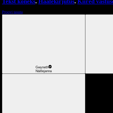
Tekst kõneks
.
Häälekirjutus
.
Kiired vastus
Proovi tasuta
Gwyneth
Näitlejanna