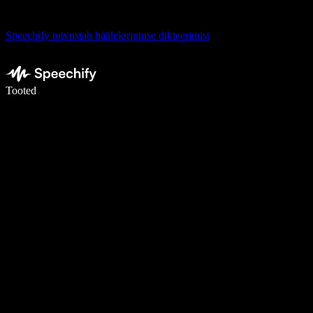
Speechify tutvustab häälekirjutuse dikteerimist
Kirjuta häälega 5× kiiremini
Tooted
Loe lähemalt