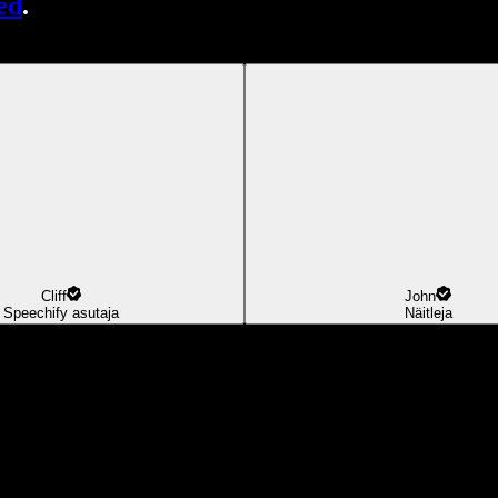
ed
.
Cliff
John
Speechify asutaja
Näitleja