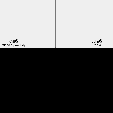
Cliff
John
שחקן
מייסד Speechify