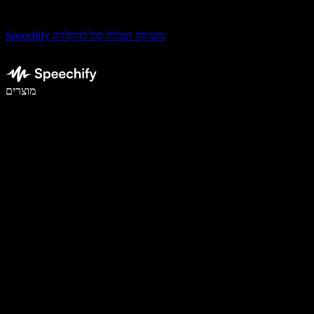
Speechify משיקה תמלול קול להקלדה
לכתוב פי 5 מהר יותר עם הכתבה קולית
מוצרים
למידע נוסף