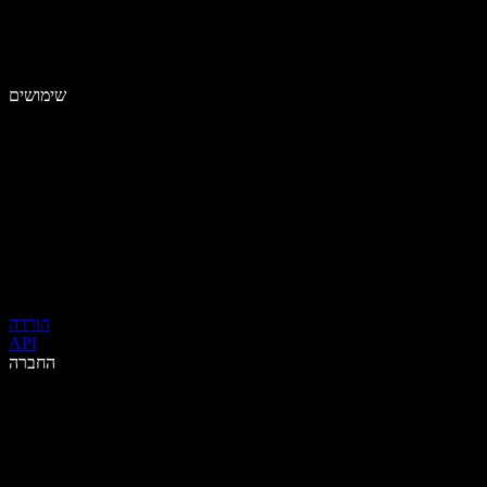
שימושים
הורדה
API
החברה