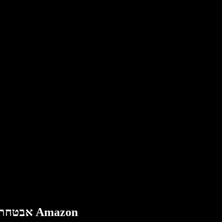
תוכנית מנוי Blink: אבטחת בית חכמה ומקסימלית מבית Amazon