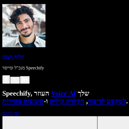
קליף ויצמן
מנכ"ל ומייסד Speechify
שלך
Voice AI
Speechify, העוזר
.
לטקסט לדיבור
,
הקלדה קולית
ו-
תשובות מהירות
נסו בחינם