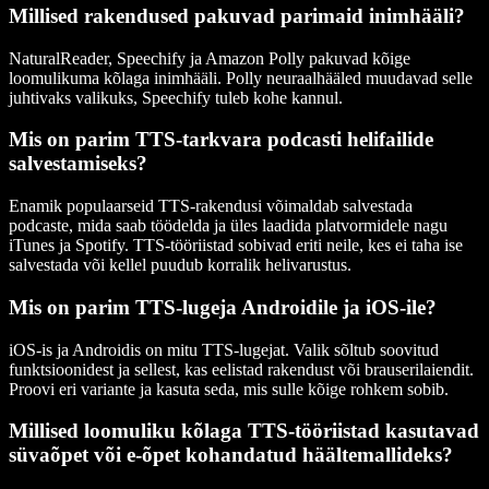
Millised rakendused pakuvad parimaid inimhääli?
NaturalReader, Speechify ja Amazon Polly pakuvad kõige
loomulikuma kõlaga inimhääli. Polly neuraalhääled muudavad selle
juhtivaks valikuks, Speechify tuleb kohe kannul.
Mis on parim TTS-tarkvara podcasti helifailide
salvestamiseks?
Enamik populaarseid TTS-rakendusi võimaldab salvestada
podcaste, mida saab töödelda ja üles laadida platvormidele nagu
iTunes ja Spotify. TTS-tööriistad sobivad eriti neile, kes ei taha ise
salvestada või kellel puudub korralik helivarustus.
Mis on parim TTS-lugeja Androidile ja iOS-ile?
iOS-is ja Androidis on mitu TTS-lugejat. Valik sõltub soovitud
funktsioonidest ja sellest, kas eelistad rakendust või brauserilaiendit.
Proovi eri variante ja kasuta seda, mis sulle kõige rohkem sobib.
Millised loomuliku kõlaga TTS-tööriistad kasutavad
süvaõpet või e-õpet kohandatud häältemallideks?