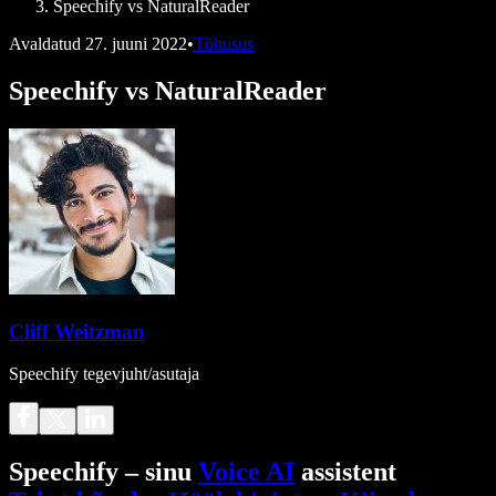
Speechify vs NaturalReader
Avaldatud
27. juuni 2022
•
Tõhusus
Speechify vs NaturalReader
Cliff Weitzman
Speechify tegevjuht/asutaja
Speechify – sinu
Voice AI
assistent