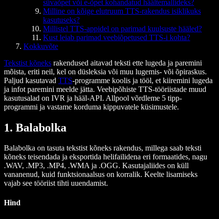
süvaõpet või e-õpet kohandatud häältemallideks?
Milline on kõige elutruum TTS-rakendus isiklikuks
kasutuseks?
Millistel TTS-appidel on parimad kuulsuste hääled?
Kust leiab parimad veebiõpetused TTS-i kohta?
Kokkuvõte
Tekstist kõneks
rakendused aitavad teksti ette lugeda ja paremini
mõista, eriti neil, kel on düsleksia või muu lugemis- või õpiraskus.
Paljud kasutavad
TTS
-programme koolis ja tööl, et kiiremini lugeda
ja infot paremini meelde jätta. Veebipõhiste TTS-tööriistade muud
kasutusalad on IVR ja hääl-API. Allpool võrdleme 5 tipp-
programmi ja vastame korduma kippuvatele küsimustele.
1. Balabolka
Balabolka on tasuta tekstist kõneks rakendus, millega saab teksti
kõneks teisendada ja eksportida helifailidena eri formaatides, nagu
.WAV, .MP3, .MP4, .WMA ja .OGG. Kasutajaliides on küll
vananenud, kuid funktsionaalsus on korralik. Keelte lisamiseks
vajab see tööriist tihti uuendamist.
Hind