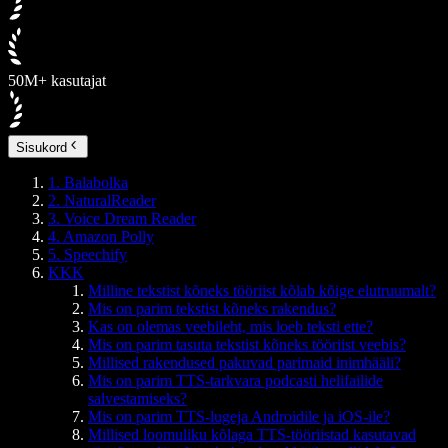
50M+ kasutajat
Sisukord
1. Balabolka
2. NaturalReader
3. Voice Dream Reader
4. Amazon Polly
5. Speechify
KKK
Milline tekstist kõneks tööriist kõlab kõige elutruumalt?
Mis on parim tekstist kõneks rakendus?
Kas on olemas veebileht, mis loeb teksti ette?
Mis on parim tasuta tekstist kõneks tööriist veebis?
Millised rakendused pakuvad parimaid inimhääli?
Mis on parim TTS-tarkvara podcasti helifailide
salvestamiseks?
Mis on parim TTS-lugeja Androidile ja iOS-ile?
Millised loomuliku kõlaga TTS-tööriistad kasutavad