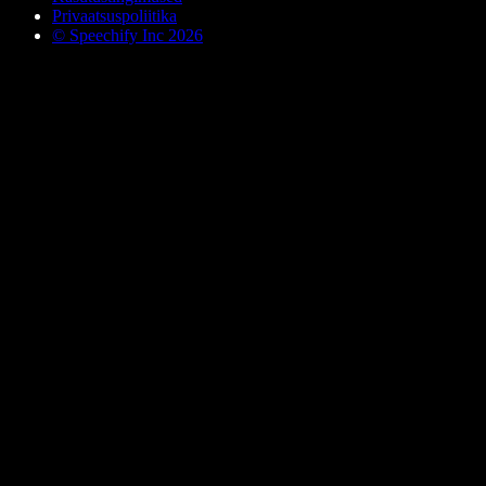
Privaatsuspoliitika
© Speechify Inc 2026