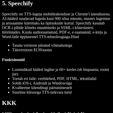
5. Speechify
Speechify on TTS-lugeja mobiilirakenduse ja Chrome'i laiendusena.
AI-hääled suudavad lugeda kuni 900 sõna minutis, muutes lugemise
ja arusaamise kiiremaks ka õpiraskuste korral. Speechify kasutab
OCR-i piltide kõneks muutmiseks ja SSML-i kõnesüntesi
tööriistades. Kuula audioraamatuid, PDF-e, e-raamatuid, e-kirju ja
Word-faile tipptasemel TTS-tehnoloogiaga.
Hind
Tasuta versioon piiratud võimalustega
Täisversioon $139/aastas
Funktsioonid
Loomulikud hääled inglise ja 60+ keeles (sh hispaania, rootsi
jne)
Toetab eri faile: veebilehed, PDF, HTML, tekstifailid
Sobib iOS-i, Androidi ja Windowsiga
Kvaliteetne klienditugi pärisinimestelt
Suurima kiirusega TTS-tarkvara turul
KKK