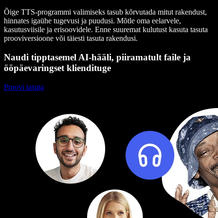
Õige TTS-programmi valimiseks tasub kõrvutada mitut rakendust,
hinnates igaühe tugevusi ja puudusi. Mõtle oma eelarvele,
kasutusviisile ja erisoovidele. Enne suuremat kulutust kasuta tasuta
prooviversioone või täiesti tasuta rakendusi.
Naudi tipptasemel AI-hääli, piiramatult faile ja
ööpäevaringset kliendituge
Proovi tasuta