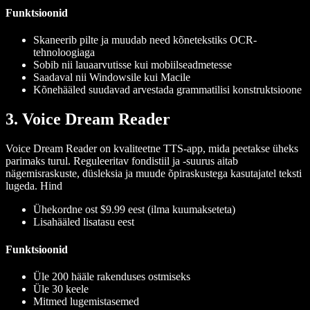
Funktsioonid
Skaneerib pilte ja muudab need kõnetekstiks OCR-
tehnoloogiaga
Sobib nii lauaarvutisse kui mobiilseadmetesse
Saadaval nii Windowsile kui Macile
Kõnehääled suudavad arvestada grammatilisi konstruktsioone
3. Voice Dream Reader
Voice Dream Reader on kvaliteetne TTS-app, mida peetakse üheks
parimaks turul. Reguleeritav fondistiil ja -suurus aitab
nägemisraskuste, düsleksia ja muude õpiraskustega kasutajatel teksti
lugeda.
Hind
Ühekordne ost $9.99 eest (ilma kuumakseteta)
Lisahääled lisatasu eest
Funktsioonid
Üle 200 hääle rakenduses ostmiseks
Üle 30 keele
Mitmed lugemistasemed