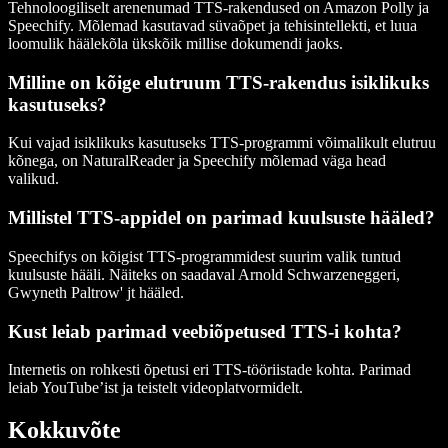
Tehnoloogiliselt arenenumad TTS-rakendused on Amazon Polly ja
Speechify. Mõlemad kasutavad süvaõpet ja tehisintellekti, et luua
loomulik häälekõla ükskõik millise dokumendi jaoks.
Milline on kõige elutruum TTS-rakendus isiklikuks
kasutuseks?
Kui vajad isiklikuks kasutuseks TTS-programmi võimalikult elutruu
kõnega, on NaturalReader ja Speechify mõlemad väga head
valikud.
Millistel TTS-appidel on parimad kuulsuste hääled?
Speechifys on kõigist TTS-programmidest suurim valik tuntud
kuulsuste hääli. Näiteks on saadaval Arnold Schwarzeneggeri,
Gwyneth Paltrow' jt hääled.
Kust leiab parimad veebiõpetused TTS-i kohta?
Internetis on rohkesti õpetusi eri TTS-tööriistade kohta. Parimad
leiab YouTube’ist ja teistelt videoplatvormidelt.
Kokkuvõte