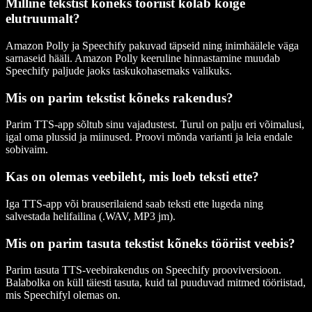
Milline tekstist kõneks tööriist kõlab kõige
elutruumalt?
Amazon Polly ja Speechify pakuvad täpseid ning inimhäälele väga
sarnaseid hääli. Amazon Polly keeruline hinnastamine muudab
Speechify paljude jaoks taskukohasemaks valikuks.
Mis on parim tekstist kõneks rakendus?
Parim TTS-app sõltub sinu vajadustest. Turul on palju eri võimalusi,
igal oma plussid ja miinused. Proovi mõnda varianti ja leia endale
sobivaim.
Kas on olemas veebileht, mis loeb teksti ette?
Iga TTS-app või brauserilaiend saab teksti ette lugeda ning
salvestada helifailina (.WAV, MP3 jm).
Mis on parim tasuta tekstist kõneks tööriist veebis?
Parim tasuta TTS-veebirakendus on Speechify prooviversioon.
Balabolka on küll täiesti tasuta, kuid tal puuduvad mitmed tööriistad,
mis Speechifyl olemas on.