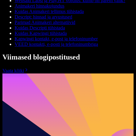
Wellsaid Labsi ja Play.HT võrdlus: kumb on parem valik?
Animakeri hinnakujundus
Kuidas Animakeri tellimus tühistada
Descript: hinnad ja arvustused
Parimad Animakeri alternatiivid
Kuidas Descripti tühistada
Kuidas Kapwingi tühistada
Kapwingi kontakt, e-post ja telefoninumber
VEED kontakti, e-posti ja telefoninumbriga
Viimased blogipostitused
Vaata kõiki