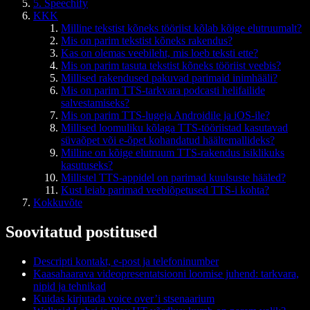
5. Speechify
KKK
Milline tekstist kõneks tööriist kõlab kõige elutruumalt?
Mis on parim tekstist kõneks rakendus?
Kas on olemas veebileht, mis loeb teksti ette?
Mis on parim tasuta tekstist kõneks tööriist veebis?
Millised rakendused pakuvad parimaid inimhääli?
Mis on parim TTS-tarkvara podcasti helifailide
salvestamiseks?
Mis on parim TTS-lugeja Androidile ja iOS-ile?
Millised loomuliku kõlaga TTS-tööriistad kasutavad
süvaõpet või e-õpet kohandatud häältemallideks?
Milline on kõige elutruum TTS-rakendus isiklikuks
kasutuseks?
Millistel TTS-appidel on parimad kuulsuste hääled?
Kust leiab parimad veebiõpetused TTS-i kohta?
Kokkuvõte
Soovitatud postitused
Descripti kontakt, e-post ja telefoninumber
Kaasahaarava videopresentatsiooni loomise juhend: tarkvara,
nipid ja tehnikad
Kuidas kirjutada voice over’i stsenaarium