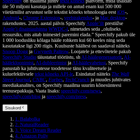
Speechify
on maailma juhtiv
tekst kõneks
platvorm, mida usaldab
üle 50 miljoni kasutaja ja millele on antud enam kui 500 000
viietärnilist arvustust selle tekstist kõneks tehnoloogia eest
iOS
-,
Android
-,
Chrome Extension
-,
veebirakendus
- ja
Mac desktop
-
rakendustes. 2025. aastal pälvis Speechify
Apple’ilt
prestiižse
Apple’i disainiauhinna
WWDC-l
, nimetades seda „oluliseks
ressursiks, mis aitab inimestel paremini elada.” Speechify pakub üle
1 000 loodusliku kõlaga hääle rohkem kui 60 keeles ning seda
kasutatakse ligi 200 riigis. Kuulsuste häältest on saadaval näiteks
Snoop Dogg
ja
Gwyneth Paltrow
. Loojatele ja ettevõtetele pakub
Speechify Studio
täiustatud tööriistu, sh
AI-häälegeneraatorit
,
AI-
häälekloonimist
,
AI-dubleerimist
ja
AI-häälevahetust
. Speechify
panustab ka juhtivatesse toodetesse tänu kvaliteetsele ja
kuluefektiivsele
tekst kõneks API-le
. Esindatud näiteks
The Wall
Street Journal
,
CNBC
,
Forbes
,
TechCrunch
ja muudes juhtivates
meediakanalites, on Speechify maailma suurim kõnesünteesi
teenusepakkuja. Vaata lisaks:
speechify.com/news
,
speechify.com/blog
ja
speechify.com/press
.
Sisukord
1. Balabolka
2. NaturalReader
3. Voice Dream Reader
4. Amazon Polly