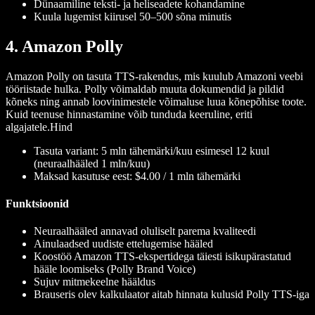
Dünaamiline teksti- ja heliseadete kohandamine
Kuula lugemist kiirusel 50–500 sõna minutis
4. Amazon Polly
Amazon Polly on tasuta TTS-rakendus, mis kuulub Amazoni veebi
tööriistade hulka. Polly võimaldab muuta dokumendid ja pildid
kõneks ning annab loovinimestele võimaluse luua kõnepõhise toote.
Kuid teenuse hinnastamine võib tunduda keeruline, eriti
algajatele.
Hind
Tasuta variant: 5 mln tähemärki/kuu esimesel 12 kuul
(neuraalhääled 1 mln/kuu)
Maksad kasutuse eest: $4.00 / 1 mln tähemärki
Funktsioonid
Neuraalhääled annavad oluliselt parema kvaliteedi
Ainulaadsed uudiste ettelugemise hääled
Koostöö Amazon TTS-ekspertidega täiesti isikupärastatud
hääle loomiseks (Polly Brand Voice)
Sujuv mitmekeelne hääldus
Brauseris olev kalkulaator aitab hinnata kulusid Polly TTS-iga