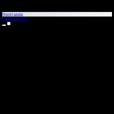
Proovi tasuta
Laadi kohe alla
Tooted
Tekst kõneks
iPhone’i ja iPadi rakendused
Androidi rakendus
Chrome’i laiendus
Edge’i laiendus
Veebirakendus
Maci rakendus
Windowsi rakendus