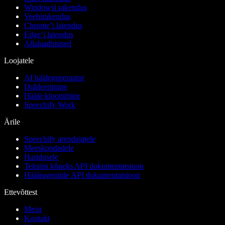
Windowsi rakendus
Veebirakendus
Chrome’i laiendus
Edge’i laiendus
Allalaadimised
Loojatele
AI häälegeneraator
Dubleerimine
Hääle kloonimine
Speechify Work
Ärile
Speechify arendajatele
Meeskondadele
Haridusele
Tekstist kõneks API dokumentatsioon
Hääleagentide API dokumentatsioon
Ettevõttest
Meist
Kontakt