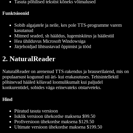
Tasuta põhilised tekstist kõneks võimalused
Funktsioonid
Sobib algajatele ja neile, kes pole TTS-programme varem
kasutanud
Mitmed seaded, sh hääldus, lugemiskiirus ja häälestiil
Hea ühilduvus Microsoft Windowsiga
Järjehoidjad lihtsustavad õppimist ja tööd
2. NaturalReader
NaturalReader on arenenud TTS-rakendus ja brauserilaiend, mis on
populaarsust kogunud nii äri- kui erakasutuses. Tehisintellektil
põhinevad hääled kõlavad loomulikumalt kui paljudel
konkurentidel, sobides väga erinevateks otstarveteks.
Hind
Piiratud tasuta versioon
Isiklik versioon ühekordse maksena $99.50
Profiversioon ühekordse maksena $129.50
Ultimate versioon ühekordse maksena $199.50