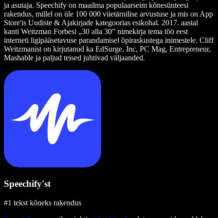
ja asutaja. Speechify on maailma populaarseim kõnesünteesi
rakendus, millel on üle 100 000 viietärnilise arvustuse ja mis on App
Store'is Uudiste & Ajakirjade kategoorias esikohal. 2017. aastal
kanti Weitzman Forbesi „30 alla 30” nimekirja tema töö eest
interneti ligipääsetavuse parandamisel õpiraskustega inimestele. Cliff
Weitzmanist on kirjutanud ka EdSurge, Inc, PC Mag, Entrepreneur,
Mashable ja paljud teised juhtivad väljaanded.
Speechify'st
#1 tekst kõneks rakendus