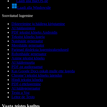
Laadi alla macOS-ile
Laadi alla Windowsile
Soovitatud lugemine
Dikteerimine ja häälega kirjutamine
AI häälassistent
PDF tekstist kõneks Androidis
Tekstist kõneks lugeja
Naishääle generaator
Meeshääle generaator
Parimad düsleksia lugemisrakendused
Robotihääle generaator
Anime tekstist kõneks
AI häälemuutja
PDF-ist audioraamat
Kas Google Docs oskab mulle ette lugeda
Chrome’i tekstist kõneks laiendus
Hindi tekstist kõneks
PDF-i ettelugemine
AI häälegeneraator
Texto a Voz
Leitor de Texto
Vaata teistes keeltes