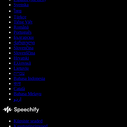
Svenska
ไทย
Türkçe
Tiếng Việt
Română
Português
Български
ქართული
Slovenčina
Slovenščina
Hrvatski
Ελληνικά
Lietuvių
עברית
Bahasa Indonesia
বাংলা
Català
Bahasa Melayu
اردو
Küpsiste seaded
Kasutustingimused