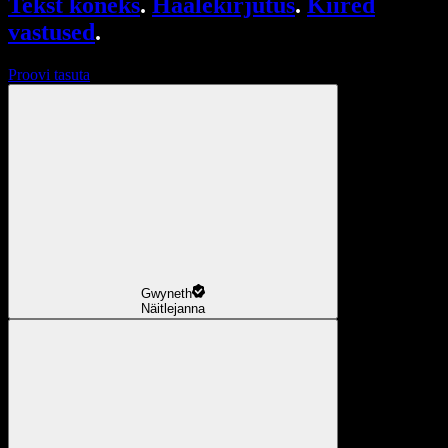
Tekst kõneks
.
Häälekirjutus
.
Kiired
vastused
.
Proovi tasuta
Gwyneth
Näitlejanna