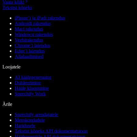
Vaata kõiki
Tekstist kõneks
iPhone’i ja iPadi rakendus
Androidi rakendus
Maci rakendus
Windowsi rakendus
Veebirakendus
Chrome’i laiendus
Edge’i laiendus
Allalaadimised
Loojatele
AI häälegeneraator
Dubleerimine
Hääle kloonimine
Speechify Work
Ärile
Speechify arendajatele
Meeskondadele
Haridusele
Tekstist kõneks API dokumentatsioon
Hääleagentide API dokumentatsioon