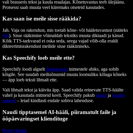
vali brauseris tekst ja kuula reaalajas. Kõnetuvastus teeb ülejäänu.
Protsessi saab muuta veel kiiremaks otseteid kasutades.
Kas saan ise meile sisse rääkida?
Jah. Vaja on rakendust, mis toetab kõne- või hääletuvastust (näiteks
Siri
). Sisse rääkimine võimaldab tekstiks muuta diktaadi ja käsud.
Kõik TTS-tarkvarad ei oska seda, seega vajad võib-olla eraldi
dikteerimisrakendust meilide sisse rääkimiseks.
Kas Speechify loeb meile ette?
Speechify loodi algselt
düsleksiaga
inimestele abiks, aga sobib
kõigile. See suudab meilisõnumid muuta loomuliku kõlaga kõneks
— äpp loeb teksti lihtsalt ette.
Vali lihtsalt tekst ja käivita äpp. Saad valida erinevate TTS-häälte
vahel ja kasutada mitmeid keeli. Speechify pakub
tasuta
ja
tasulisi
pakette
– leiad kindlasti endale sobiva lahenduse.
Naudi tipptasemel AI-hääli, piiramatult faile ja
ööpäevaringset kliendituge
Proovi tasuta