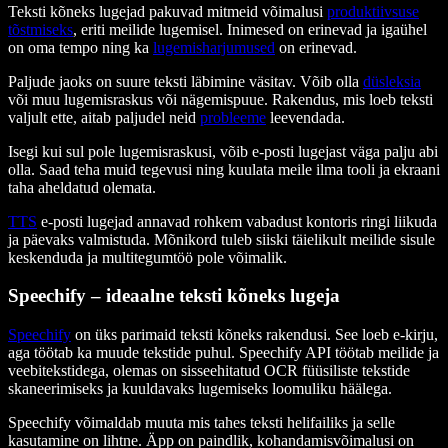
Teksti kõneks lugejad pakuvad mitmeid võimalusi
produktiivsuse
tõstmiseks
, eriti meilide lugemisel. Inimesed on erinevad ja igaühel
on oma tempo ning ka
lugemisharjumused
on erinevad.
Paljude jaoks on suure teksti läbimine väsitav. Võib olla
düsleksia
või muu lugemisraskus või nägemispuue. Rakendus, mis loeb teksti
valjult ette, aitab paljudel neid
probleeme
leevendada.
Isegi kui sul pole lugemisraskusi, võib e-posti lugejast väga palju abi
olla. Saad teha muid tegevusi ning kuulata meile ilma tooli ja ekraani
taha aheldatud olemata.
TTS
e-posti lugejad annavad rohkem vabadust kontoris ringi liikuda
ja päevaks valmistuda. Mõnikord tuleb siiski täielikult meilide sisule
keskenduda ja multitegumtöö pole võimalik.
Speechify – ideaalne teksti kõneks lugeja
Speechify
on üks parimaid teksti kõneks rakendusi. See loeb e-kirju,
aga töötab ka muude tekstide puhul. Speechify API töötab meilide ja
veebitekstidega, olemas on sisseehitatud OCR füüsiliste tekstide
skaneerimiseks ja kuuldavaks lugemiseks loomuliku häälega.
Speechify võimaldab muuta mis tahes teksti helifailiks ja selle
kasutamine on lihtne. Äpp on paindlik, kohandamisvõimalusi on