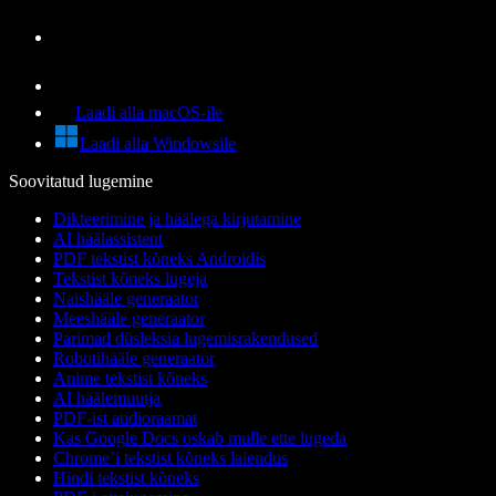
Laadi alla macOS-ile
Laadi alla Windowsile
Soovitatud lugemine
Dikteerimine ja häälega kirjutamine
AI häälassistent
PDF tekstist kõneks Androidis
Tekstist kõneks lugeja
Naishääle generaator
Meeshääle generaator
Parimad düsleksia lugemisrakendused
Robotihääle generaator
Anime tekstist kõneks
AI häälemuutja
PDF-ist audioraamat
Kas Google Docs oskab mulle ette lugeda
Chrome’i tekstist kõneks laiendus
Hindi tekstist kõneks