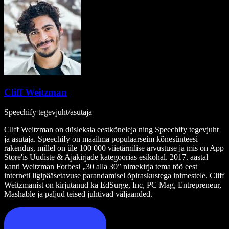
Cliff Weitzman
Speechify tegevjuht/asutaja
Cliff Weitzman on düsleksia eestkõneleja ning Speechify tegevjuht
ja asutaja. Speechify on maailma populaarseim kõnesünteesi
rakendus, millel on üle 100 000 viietärnilise arvustuse ja mis on App
Store'is Uudiste & Ajakirjade kategoorias esikohal. 2017. aastal
kanti Weitzman Forbesi „30 alla 30” nimekirja tema töö eest
interneti ligipääsetavuse parandamisel õpiraskustega inimestele. Cliff
Weitzmanist on kirjutanud ka EdSurge, Inc, PC Mag, Entrepreneur,
Mashable ja paljud teised juhtivad väljaanded.