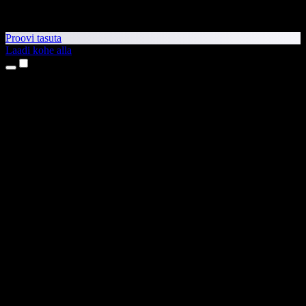
Proovi tasuta
Laadi kohe alla
Tooted
Tekst kõneks
iPhone’i ja iPadi rakendused
Androidi rakendus
Chrome’i laiendus
Edge’i laiendus
Veebirakendus
Maci rakendus
Windowsi rakendus