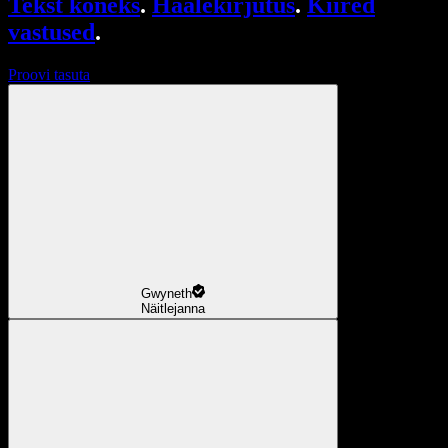
Tekst kõneks
.
Häälekirjutus
.
Kiired
vastused
.
Proovi tasuta
Gwyneth
Näitlejanna