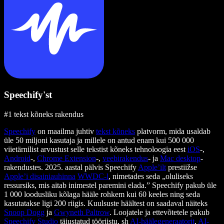
Speechify'st
#1 tekst kõneks rakendus
Speechify
on maailma juhtiv
tekst kõneks
platvorm, mida usaldab
üle 50 miljoni kasutaja ja millele on antud enam kui 500 000
viietärnilist arvustust selle tekstist kõneks tehnoloogia eest
iOS
-,
Android
-,
Chrome Extension
-,
veebirakendus
- ja
Mac desktop
-
rakendustes. 2025. aastal pälvis Speechify
Apple’ilt
prestiižse
Apple’i disainiauhinna
WWDC-l
, nimetades seda „oluliseks
ressursiks, mis aitab inimestel paremini elada.” Speechify pakub üle
1 000 loodusliku kõlaga hääle rohkem kui 60 keeles ning seda
kasutatakse ligi 200 riigis. Kuulsuste häältest on saadaval näiteks
Snoop Dogg
ja
Gwyneth Paltrow
. Loojatele ja ettevõtetele pakub
Speechify Studio
täiustatud tööriistu, sh
AI-häälegeneraatorit
,
AI-