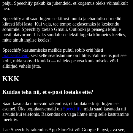
palju. Speechify pakub ka juhendeid, et kogemus oleks võimalikult
hea.
Speechify abil saad lugemise kiirust muuta ja ebaolulised meilid
kiiresti läbi lasta. Kui vaja, tee tempo aeglasemaks ja keskendu
sõnumile. Speechify toetab Gmaili, Outlooki ja peaaegu kõiki e-
posti platvorme. Lisaks suudab see teksti lugeda kümnetes keeltes,
mitte ainult inglise keeles!
Speechify kasutamiseks meilide puhul sobib eriti hästi
brauserilaiend
, sest selle seadistamine on lihtne. Vali meilis just see
koht, mida soovid kuulda — näiteks peaosa kuulamiseks võid
allkirjad vahele jätta.
KKK
Kuidas teha nii, et e-post loetaks ette?
Saad kasutada erinevaid rakendusi, et kuulata e-kirju lugemise
asemel. Üks populaarsemaid on
Speechify
, mida saad kasutada nii
arvutis kui telefonis. Rakendus on väga lihtne ning selle kasutamine
meeldiv.
Lae Speechify rakendus App Store’ist või Google Playst, ava see,