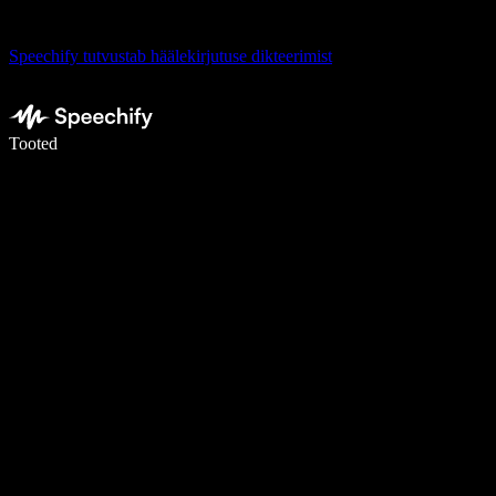
Speechify tutvustab häälekirjutuse dikteerimist
Kirjuta häälega 5× kiiremini
Tooted
Loe lähemalt