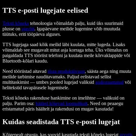
TTS e-posti lugejate eelised
Teksti kõneks
tehnoloogia võimaldab palju, kuid üks suurimaid
plusse on
ajavõit
. Igapäevane meilide lugemine võib muutuda
tüütuks, eriti tööpäeva alguses.
TTS lugejaga saad kõik meilid läbi kuulata, mitte lugeda. Lisaks
võimaldab see mugavalt mitut asja korraga teha. Üks võimalus on
paigaldada TTS tööriist telefoni ja kuulata meile kõrvaklappide või
Bluetooth-kõlari kaudu.
Need tööriistad aitavad
tõsta produktiivsust
, säästa aega ning muuta
meilide tarbimise nauditavamaks. Paljud eelistavad sellist
multitaskimist — umbes pooled lugejad valiksid
audioraamatud
või
helitekstid tavapärasele lugemisele.
Teksti kõneks rakenduse hankimine on imelihtne — valikuid on
palju. Parim osa:
hääled kõlavad loomulikult
. Need on peaaegu
eristamatud päris häältelt ja rakendusi on mugav kasutada!
Kuidas seadistada TTS e-posti lugejat
Kõigepealt otsusta, kas soovid kasutada teksti kõneks lugejat
arvutis