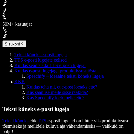
50M+ kasutajat
Sisukord
Teksti kõneks e-posti lugeja
TTS e-posti lugejate eelised
Kuidas seadistada TTS e-posti lugejat
Kuidas e-posti lugejaga produktiivsust tõsta
Speechify – ideaalne teksti kõneks lugeja
KKK
Kuidas teha nii, et e-post loetaks ette?
Kas saan ise meile sisse rääkida?
Kas Speechify loeb meile ette?
Teksti kõneks e-posti lugeja
Teksti kõneks
ehk
TTS
e-posti lugejad on lihtne viis produktiivsuse
tõstmiseks ja meilidele kuluva aja vähendamiseks — valikuid on
palju!