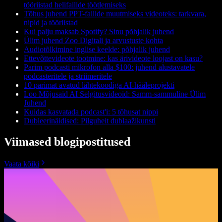
tööriistad helifailide töötlemiseks
Tõhus juhend PPT-failide muutmiseks videoteks: tarkvara,
nipid ja tööriistad
Kui palju maksab Spotify? Sinu põhjalik juhend
Ülim juhend Zoo Digitali ja arvustuste kohta
Audiotõlkimine inglise keelde: põhjalik juhend
Ettevõttevideote tootmine: kas ärivideote loojast on kasu?
Parim podcasti mikrofon alla $100: juhend alustavatele
podcasteritele ja striimeritele
10 parimat avatud lähtekoodiga AI-hääleprojekti
Loo Mõjusaid AI Selgitusvideoid: Samm-sammuline Ülim
Juhend
Kuidas kasvatada podcast'i: 5 tõhusat nippi
Dubleerinäidised: Pilguheit dublaažikunsti
Viimased blogipostitused
Vaata kõiki