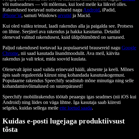
või nutiseadmes — või mõlemas, kui loed meile ka liikvel olles.
Rakendused toetavad nutiseadmeid nagu
Android
, iPadid,
iPhone’id
, samuti Windows
arvutid
ja Macid.
Kui oled valiku teinud, laadi rakendus alla ja paigalda see. Protsess
on lihtne. Seejärel ava rakendus ja hakka kasutama. Detailid
olenevad valitud rakendusest, kuid üldpõhimõtted on sarnased.
Paljud rakendused toetavad ka populaarseid brausereid nagu
Google
Chrome
, nii saad kasutada lisandmoodulit. Ava meil, käivita
rakendus ja vali tekst, mida soovid kuulata.
Olenevalt äpist saad valida erinevaid hääli, aktsente ja keeli. Mõnes
äpis saab reguleerida kiirust ning kohandada kasutuskogemust.
Populaarne rakendus Speechify seadistub mõne minutiga ning selle
kohandamisvõimalused on suurepärased!
Speechify mobiilirakendus töötab peaaegu igas seadmes (nii iOS kui
Android) ning liides on väga lihtne. Iga kasutaja saab kiiresti
selgeks, kuidas sellega meile
ette loetud saada
.
Kuidas e-posti lugejaga produktiivsust
tõsta