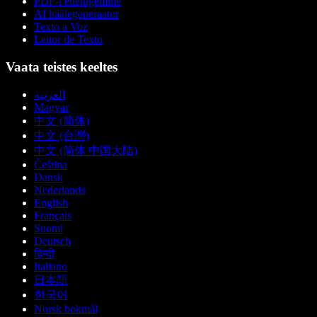
PDF-i ettelugemine
AI häälegeneraator
Texto a Voz
Leitor de Texto
Vaata teistes keeltes
العربية
Magyar
中文 (简体)
中文 (台灣)
中文 (简体 中国大陆)
Čeština
Dansk
Nederlands
English
Français
Suomi
Deutsch
हिन्दी
Italiano
日本語
한국어
Norsk bokmål