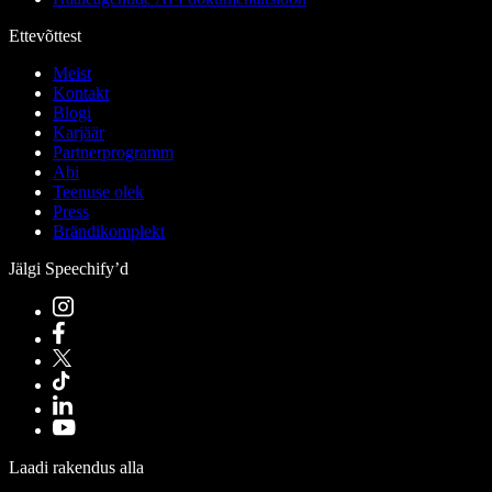
Ettevõttest
Meist
Kontakt
Blogi
Karjäär
Partnerprogramm
Abi
Teenuse olek
Press
Brändikomplekt
Jälgi Speechify’d
Laadi rakendus alla