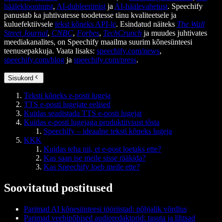
häälekloonimist
,
AI-dubleerimist
ja
AI-häälevahetust
. Speechify
panustab ka juhtivatesse toodetesse tänu kvaliteetsele ja
kuluefektiivsele
tekst kõneks API-le
. Esindatud näiteks
The Wall
Street Journal
,
CNBC
,
Forbes
,
TechCrunch
ja muudes juhtivates
meediakanalites, on Speechify maailma suurim kõnesünteesi
teenusepakkuja. Vaata lisaks:
speechify.com/news
,
speechify.com/blog
ja
speechify.com/press
.
Sisukord
Teksti kõneks e-posti lugeja
TTS e-posti lugejate eelised
Kuidas seadistada TTS e-posti lugejat
Kuidas e-posti lugejaga produktiivsust tõsta
Speechify – ideaalne teksti kõneks lugeja
KKK
Kuidas teha nii, et e-post loetaks ette?
Kas saan ise meile sisse rääkida?
Kas Speechify loeb meile ette?
Soovitatud postitused
Parimad AI kõnesünteesi tööriistad: põhjalik võrdlus
Parimad veebipõhised audioredaktorid: tasuta ja lihtsad