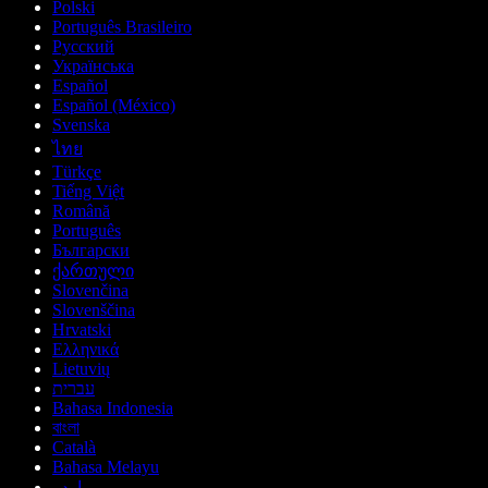
Polski
Português Brasileiro
Русский
Українська
Español
Español (México)
Svenska
ไทย
Türkçe
Tiếng Việt
Română
Português
Български
ქართული
Slovenčina
Slovenščina
Hrvatski
Ελληνικά
Lietuvių
עברית
Bahasa Indonesia
বাংলা
Català
Bahasa Melayu
اردو