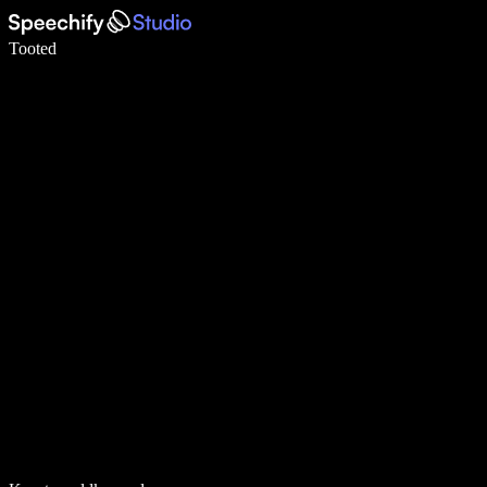
Kirjuta häälega 5× kiiremini
Tooted
Loe lähemalt