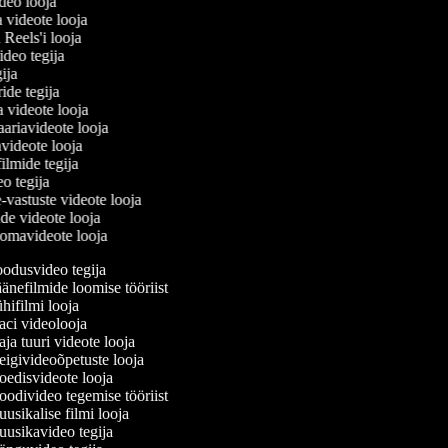
ideo looja
a videote looja
i Reels'i looja
video tegija
egija
ride tegija
a videote looja
ariavideote looja
videote looja
filmide tegija
eo tegija
-vastuste videote looja
ade videote looja
omavideote looja
odusvideo tegija
nefilmide loomise tööriist
ifilmi looja
ci videolooja
a tuuri videote looja
igivideoõpetuste looja
edisvideote looja
odivideo tegemise tööriist
sikalise filmi looja
usikavideo tegija