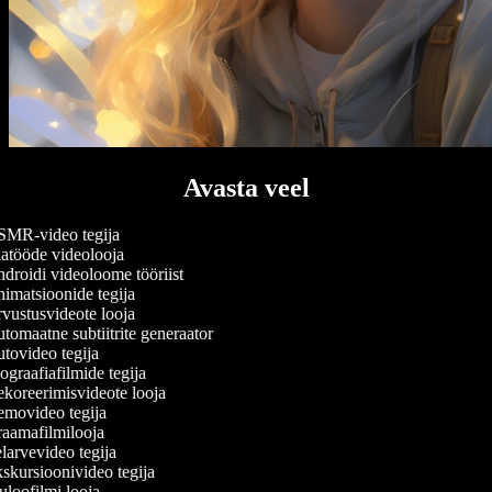
Avasta veel
MR-video tegija
atööde videolooja
droidi videoloome tööriist
imatsioonide tegija
vustusvideote looja
omaatne subtiitrite generaator
tovideo tegija
graafiafilmide tegija
koreerimisvideote looja
movideo tegija
aamafilmilooja
arvevideo tegija
skursioonivideo tegija
loofilmi looja