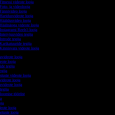
Fitnessi videote looja
Foto- ja videolooja
Fännivideo looja
Haridusvideote looja
Hääldusvideo looja
Häälnäoga videote looja
Instagrami Reels'i looja
Intervjuuvideo tegija
Introde tegija
Karikatuuride tegija
Kinnisvara videote looja
avideote looja
eote looja
ide tegija
tegija
stuste videote looja
videote looja
videote looja
tegija
 loomise tööriist
oja
ooja
ideote looja
etuste looja