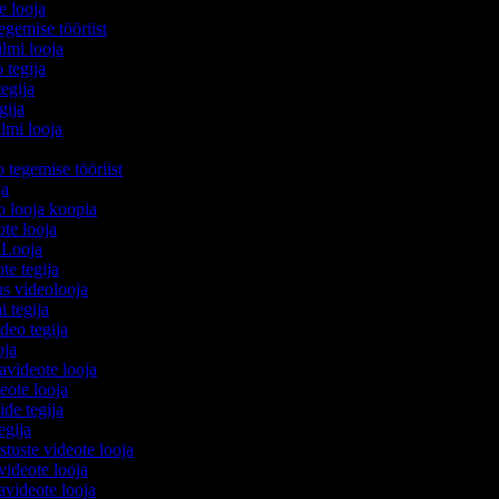
e looja
egemise tööriist
filmi looja
 tegija
tegija
egija
ilmi looja
o tegemise tööriist
ija
eo looja koopia
eote looja
 Looja
ote tegija
us videolooja
i tegija
ideo tegija
ooja
avideote looja
eote looja
ide tegija
tegija
stuste videote looja
videote looja
videote looja