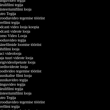
nguvideo tegija
ulifilmi tegija
steeriumifilmi looja
tro Tegija
oodiavideo tegemise tööriist
efilmi tegija
casti video looja koopia
casti videote looja
omo Video Looja
odusvideo tegija
nefilmide loomise tööriist
ifilmi looja
ci videolooja
a tuuri videote looja
igivideoõpetuste looja
edisvideote looja
odivideo tegemise tööriist
sikalise filmi looja
usikavideo tegija
nguvideo tegija
ulifilmi tegija
steeriumifilmi looja
tro Tegija
oodiavideo tegemise tööriist
efilmi tegija