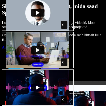
Siin on vaid väike osa sellest, mida saad
Speechify Studioga teha.
Loo voice-over’eid, kasuta tasuta pilte, helisid ja videoid, klooni
oma häält ja pane kokku terviklikud audio-videoprojektid.
Õppimiskõver puudub, kõik töötab veebis – looja saab lihtsalt luua
ja ideed kiiresti ellu viia.
Ava Studio