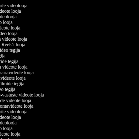
lerite videolooja
videote looja
videolooja
eo looja
ideote looja
ideo looja
a videote looja
i Reels'i looja
video tegija
egija
ride tegija
a videote looja
ariavideote looja
videote looja
filmide tegija
eo tegija
-vastuste videote looja
ade videote looja
omavideote looja
lerite videolooja
videote looja
videolooja
eo looja
ideote looja