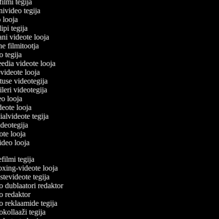
filmi tegija
nivideo tegija
o looja
ipi tegija
ani videote looja
ne filmitootja
eo tegija
eedia videote looja
-videote looja
etuse videotegija
eileri videotegija
deo looja
ideote looja
ialvideote tegija
videotegija
eote looja
video looja
ilmi tegija
ing-videote looja
tevideote tegija
 dublaatori redaktor
 redaktor
 reklaamide tegija
kollaaži tegija