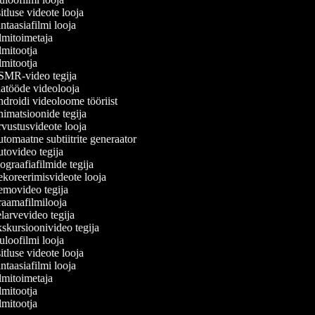
tluse videote looja
taasiafilmi looja
mitoimetaja
mitootja
mitootja
MR-video tegija
atööde videolooja
droidi videoloome tööriist
imatsioonide tegija
vustusvideote looja
omaatne subtiitrite generaator
tovideo tegija
graafiafilmide tegija
koreerimisvideote looja
movideo tegija
aamafilmilooja
arvevideo tegija
skursioonivideo tegija
loofilmi looja
tluse videote looja
taasiafilmi looja
mitoimetaja
mitootja
mitootja