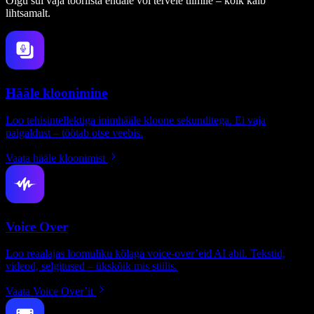
Olgu sul vaja tööriista endale või tervele tiimile – kõik käib
lihtsamalt.
Hääle kloonimine
Loo tehisintellektiga inimhääle kloone sekunditega. Ei vaja
paigaldust – töötab otse veebis.
Vaata hääle kloonimist
Voice Over
Loo reaalajas loomuliku kõlaga voice-over’eid AI abil. Tekstid,
videod, selgitused – ükskõik mis stiilis.
Vaata Voice Over’it