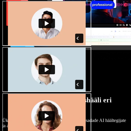
Lai valik mees- ja naishääli eri
aktsentidega
Ükski projekt ei pea kõlama ühtemoodi. Vali sadade AI häältegijate
ja aktsentide hulgast ning kohanda neid.