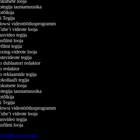
kutsete looja
tegija taustamuusika
tõlkija
 Tegija
wsi videotöötlusprogramm
be’i videote looja
svideo tegija
filmi looja
ilmi tegija
ing-videote looja
tevideote tegija
 dublaatori redaktor
 redaktor
 reklaamide tegija
kollaaži tegija
kutsete looja
tegija taustamuusika
tõlkija
 Tegija
wsi videotöötlusprogramm
be’i videote looja
svideo tegija
filmi looja
ASMR-video tegija