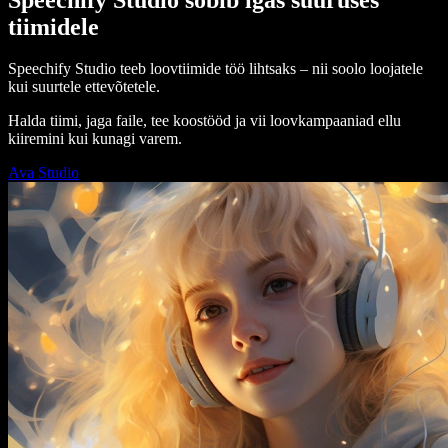
tiimidele
Speechify Studio teeb loovtiimide töö lihtsaks – nii soolo loojatele
kui suurtele ettevõtetele.
Halda tiimi, jaga faile, tee koostööd ja vii loovkampaaniad ellu
kiiremini kui kunagi varem.
Ava Studio