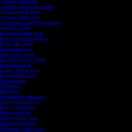
Aiatööde videolooja
Androidi videoloome tööriist
Animatsioonide tegija
Arvustusvideote looja
Automaatne subtiitrite generaator
Autovideo tegija
Biograafiafilmide tegija
Dekoreerimisvideote looja
Demovideo tegija
Draamafilmilooja
Eelarvevideo tegija
Ekskursioonivideo tegija
Eluloofilmi looja
Esitluse videote looja
Fantaasiafilmi looja
Filmitoimetaja
Filmitootja
Filmitootja
Filmitreilerite videolooja
Fitnessi videote looja
Foto- ja videolooja
Fännivideo looja
Haridusvideote looja
Hääldusvideo looja
Häälnäoga videote looja