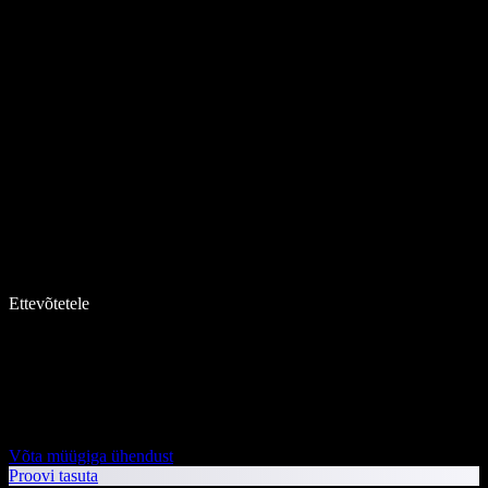
Ettevõtetele
Võta müügiga ühendust
Proovi tasuta