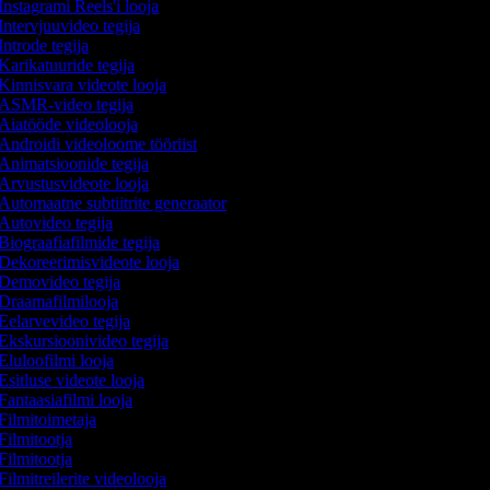
Instagrami Reels'i looja
Intervjuuvideo tegija
Introde tegija
Karikatuuride tegija
Kinnisvara videote looja
ASMR-video tegija
Aiatööde videolooja
Androidi videoloome tööriist
Animatsioonide tegija
Arvustusvideote looja
Automaatne subtiitrite generaator
Autovideo tegija
Biograafiafilmide tegija
Dekoreerimisvideote looja
Demovideo tegija
Draamafilmilooja
Eelarvevideo tegija
Ekskursioonivideo tegija
Eluloofilmi looja
Esitluse videote looja
Fantaasiafilmi looja
Filmitoimetaja
Filmitootja
Filmitootja
Filmitreilerite videolooja