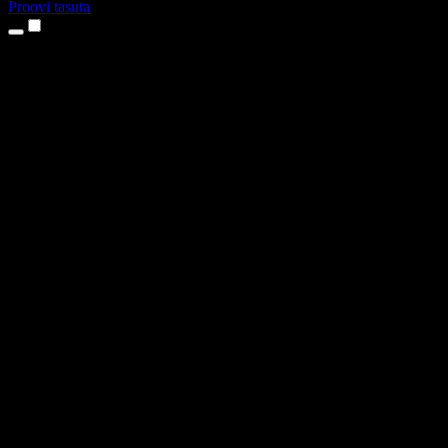
Proovi tasuta
Tooted
Tekst kõneks
iPhone’i ja iPadi rakendused
Androidi rakendus
Chrome’i laiendus
Edge’i laiendus
Veebirakendus
Maci rakendus
Windowsi rakendus
AI häältegeneraator
Pealelugemine
Dublaaž
Hääle kloonimine