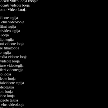
casti video looja koopia
casti videote looja
omo Video Looja
ideote tegija
u elus videolooja
filmi tegija
nivideo tegija
o looja
ipi tegija
ani videote looja
ne filmitootja
eo tegija
eedia videote looja
-videote looja
etuse videotegija
eileri videotegija
deo looja
ideote looja
ialvideote tegija
videotegija
eote looja
video looja
ideote tegija
u elus videolooja