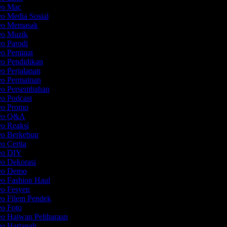
deo Mac
eo Media Sosial
deo Memasak
deo Muzik
eo Parodi
eo Peminat
eo Pendidikan
eo Perjalanan
eo Permainan
eo Persembahan
eo Podcast
deo Promo
deo Q&A
eo Reaksi
deo Berkebun
eo Cerita
deo DIY
eo Dekorasi
deo Demo
eo Fashion Haul
eo Fesyen
eo Filem Pendek
eo Foto
eo Haiwan Peliharaan
eo Hartanah