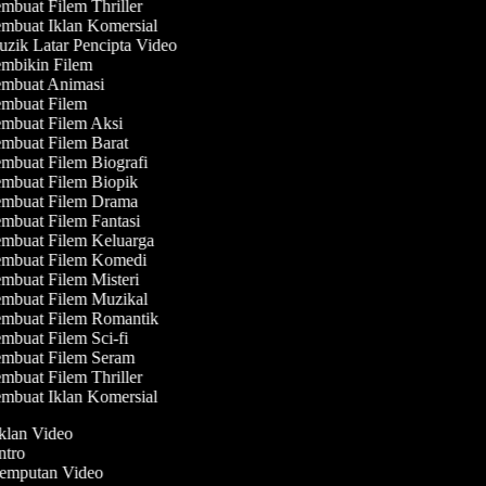
mbuat Filem Thriller
mbuat Iklan Komersial
zik Latar Pencipta Video
mbikin Filem
mbuat Animasi
mbuat Filem
mbuat Filem Aksi
mbuat Filem Barat
mbuat Filem Biografi
mbuat Filem Biopik
mbuat Filem Drama
mbuat Filem Fantasi
mbuat Filem Keluarga
mbuat Filem Komedi
mbuat Filem Misteri
mbuat Filem Muzikal
mbuat Filem Romantik
mbuat Filem Sci-fi
mbuat Filem Seram
mbuat Filem Thriller
mbuat Iklan Komersial
Iklan Video
Intro
Jemputan Video