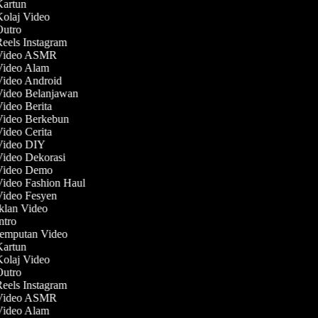
 Kartun
Kolaj Video
 Outro
Reels Instagram
 Video ASMR
 Video Alam
Video Android
Video Belanjawan
Video Berita
 Video Berkebun
Video Cerita
 Video DIY
Video Dekorasi
 Video Demo
Video Fashion Haul
Video Fesyen
Iklan Video
Intro
Jemputan Video
 Kartun
Kolaj Video
 Outro
Reels Instagram
 Video ASMR
 Video Alam