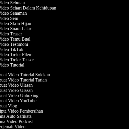
Video Sebutan
Video Sehari Dalam Kehidupan
 Video Senaman
Video Seni
Video Skrin Hijau
Video Suara Latar
Video Teaser
 Video Temu Bual
Video Testimoni
 Video TikTok
Video Treler Filem
Video Treler Teaser
Video Tutorial
at Video Tutorial Solekan
at Video Tutorial Tarian
at Video Ulasan
at Video Ulasan
uat Video Unboxing
uat Video YouTube
uat Vlog
pta Video Pembersihan
na Auto-Sarikata
na Video Podcast
rjemah Video