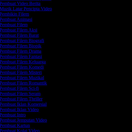
Pembuat Video Berita
Muzik Latar Pencipta Video
Pembikin Filem
Pembuat Animasi
Pembuat Filem
Pembuat Filem Aksi
Pembuat Filem Barat
Pembuat Filem Biografi
Pembuat Filem Biopik
Pembuat Filem Drama
Pembuat Filem Fantasi
Pembuat Filem Keluarga
Pembuat Filem Komedi
Pembuat Filem Misteri
Pembuat Filem Muzikal
Pembuat Filem Romantik
Pembuat Filem Sci-fi
Pembuat Filem Seram
Pembuat Filem Thriller
Pembuat Iklan Komersial
Pembuat Iklan Video
Pembuat Intro
Pembuat Jemputan Video
Pembuat Kartun
Pembuat Kolaj Video