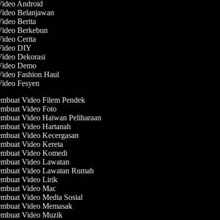
Video Android
Video Belanjawan
Video Berita
 Video Berkebun
Video Cerita
 Video DIY
Video Dekorasi
 Video Demo
Video Fashion Haul
Video Fesyen
mbuat Video Filem Pendek
mbuat Video Foto
mbuat Video Haiwan Peliharaan
mbuat Video Hartanah
mbuat Video Kecergasan
mbuat Video Kereta
mbuat Video Komedi
mbuat Video Lawatan
mbuat Video Lawatan Rumah
mbuat Video Lirik
mbuat Video Mac
mbuat Video Media Sosial
mbuat Video Memasak
mbuat Video Muzik