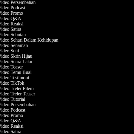
 Video Persembahan
Video Podcast
 Video Promo
 Video Q&A
Video Reaksi
Video Satira
Video Sebutan
Video Sehari Dalam Kehidupan
 Video Senaman
Video Seni
Video Skrin Hijau
Video Suara Latar
Video Teaser
 Video Temu Bual
Video Testimoni
 Video TikTok
Video Treler Filem
Video Treler Teaser
Video Tutorial
 Video Persembahan
Video Podcast
 Video Promo
 Video Q&A
Video Reaksi
Video Satira