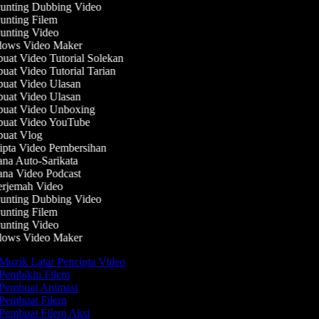
nting Dubbing Video
nting Filem
nting Video
ows Video Maker
at Video Tutorial Solekan
at Video Tutorial Tarian
at Video Ulasan
at Video Ulasan
uat Video Unboxing
uat Video YouTube
uat Vlog
pta Video Pembersihan
na Auto-Sarikata
na Video Podcast
rjemah Video
nting Dubbing Video
nting Filem
nting Video
ows Video Maker
Muzik Latar Pencipta Video
Pembikin Filem
Pembuat Animasi
Pembuat Filem
Pembuat Filem Aksi