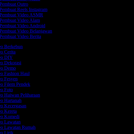
Pembuat Outro
Pembuat Reels Instagram
Pembuat Video ASMR
Pembuat Video Alam
Pembuat Video Android
Pembuat Video Belanjawan
Pembuat Video Berita
deo Berkebun
eo Cerita
deo DIY
eo Dekorasi
deo Demo
eo Fashion Haul
eo Fesyen
eo Filem Pendek
eo Foto
eo Haiwan Peliharaan
eo Hartanah
eo Kecergasan
eo Kereta
deo Komedi
deo Lawatan
deo Lawatan Rumah
eo Lirik