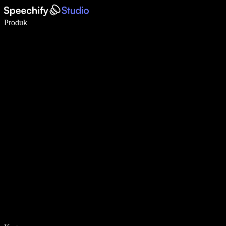
Tulis 5× lebih pantas dengan menaip menggunakan suara
Produk
Ketahui Lebih Lanjut