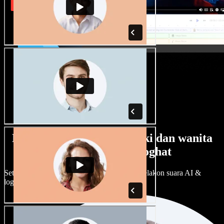
Banyak pilihan suara lelaki dan wanita
dengan pelbagai loghat
Setiap projek boleh jadi unik. Pilih ratusan pelakon suara AI &
loghat, laraskan ikut cita rasa anda.