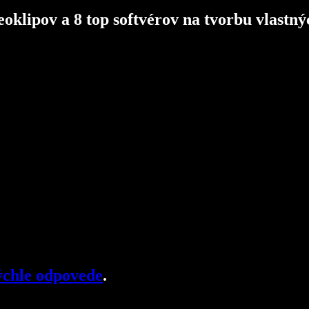
klipov a 8 top softvérov na tvorbu vlastný
chle odpovede
.