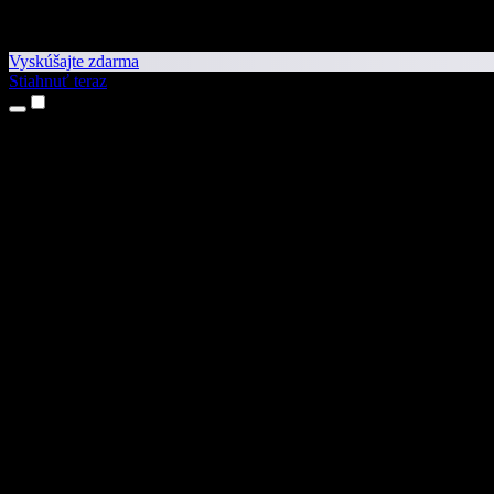
Vyskúšajte zdarma
Stiahnuť teraz
Produkty
Prevod textu na reč
Aplikácie pre iPhone a iPad
Aplikácia pre Android
Rozšírenie pre Chrome
Rozšírenie pre Edge
Webová aplikácia
Aplikácia pre Mac
Aplikácia pre Windows