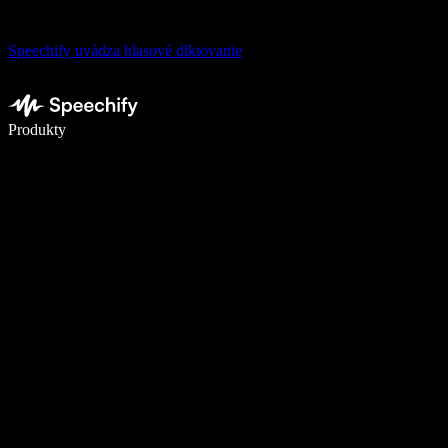
Speechify uvádza hlasové diktovanie
Píšte 5× rýchlejšie pomocou hlasového diktovania
Produkty
Zistiť viac