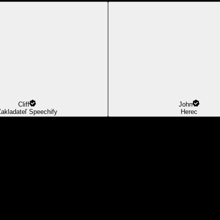
Cliff
John
akladateľ Speechify
Herec