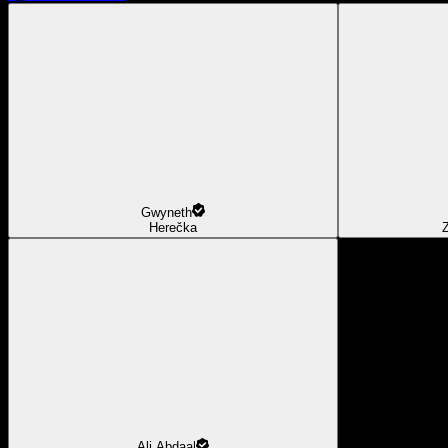
Gwyneth
Herečka
Z
Ali Abdaal