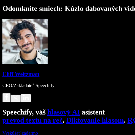
Odomknite smiech: Kúzlo dabovaných video
Cliff Weitzman
CEO/Zakladateľ Speechify
Speechify, váš
hlasový AI
asistent
prevod textu na reč
.
Diktovanie hlasom
.
Rý
Vyskúšať zadarmo