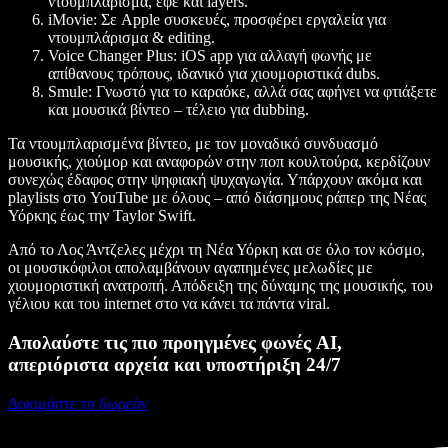
ντουμπλάρισμα, εφέ και layers.
iMovie:
Σε Apple συσκευές, προσφέρει εργαλεία για
ντουμπλάρισμα & editing.
Voice Changer Plus:
iOS app για αλλαγή φωνής με
απίθανους τρόπους, ιδανικό για χιουμοριστικά dubs.
Smule:
Γνωστό για το καραόκε, αλλά σας αφήνει να φτιάξετε
και μουσικά βίντεο – τέλειο για dubbing.
Τα ντουμπλαρισμένα βίντεο, με τον μοναδικό συνδυασμό
μουσικής, χιούμορ και αναφορών στην ποπ κουλτούρα, κερδίζουν
συνεχώς έδαφος στην ψηφιακή ψυχαγωγία. Υπάρχουν ακόμα και
playlists στο YouTube με όλους – από διάσημους ράπερ της Νέας
Υόρκης έως την Taylor Swift.
Από το Λος Άντζελες μέχρι τη Νέα Υόρκη και σε όλο τον κόσμο,
οι μουσικόφιλοι απολαμβάνουν αγαπημένες μελωδίες με
χιουμοριστική ανατροπή. Απόδειξη της δύναμης της μουσικής, του
γέλιου και του internet στο να κάνει τα πάντα viral.
Απολαύστε τις πιο προηγμένες φωνές AI,
απεριόριστα αρχεία και υποστήριξη 24/7
Δοκιμάστε το δωρεάν