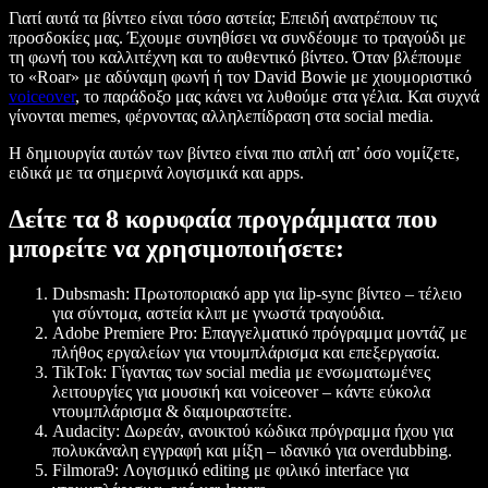
Γιατί αυτά τα βίντεο είναι τόσο αστεία; Επειδή ανατρέπουν τις
προσδοκίες μας. Έχουμε συνηθίσει να συνδέουμε το τραγούδι με
τη φωνή του καλλιτέχνη και το αυθεντικό βίντεο. Όταν βλέπουμε
το «Roar» με αδύναμη φωνή ή τον David Bowie με χιουμοριστικό
voiceover
, το παράδοξο μας κάνει να λυθούμε στα γέλια. Και συχνά
γίνονται memes, φέρνοντας αλληλεπίδραση στα social media.
Η δημιουργία αυτών των βίντεο είναι πιο απλή απ’ όσο νομίζετε,
ειδικά με τα σημερινά λογισμικά και apps.
Δείτε τα 8 κορυφαία προγράμματα που
μπορείτε να χρησιμοποιήσετε:
Dubsmash:
Πρωτοποριακό app για lip-sync βίντεο – τέλειο
για σύντομα, αστεία κλιπ με γνωστά τραγούδια.
Adobe Premiere Pro:
Επαγγελματικό πρόγραμμα μοντάζ με
πλήθος εργαλείων για ντουμπλάρισμα και επεξεργασία.
TikTok:
Γίγαντας των social media με ενσωματωμένες
λειτουργίες για μουσική και voiceover – κάντε εύκολα
ντουμπλάρισμα & διαμοιραστείτε.
Audacity:
Δωρεάν, ανοικτού κώδικα πρόγραμμα ήχου για
πολυκάναλη εγγραφή και μίξη – ιδανικό για overdubbing.
Filmora9:
Λογισμικό editing με φιλικό interface για