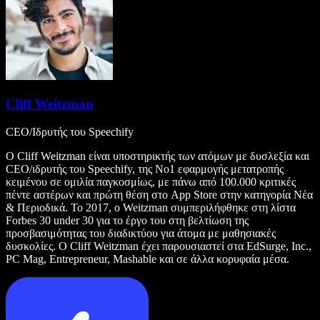
Cliff Weitzman
CEO/Ιδρυτής του Speechify
Ο Cliff Weitzman είναι υποστηρικτής των ατόμων με δυσλεξία και
CEO/ιδρυτής του Speechify, της Νο1 εφαρμογής μετατροπής
κειμένου σε ομιλία παγκοσμίως, με πάνω από 100.000 κριτικές
πέντε αστέρων και πρώτη θέση στο App Store στην κατηγορία Νέα
& Περιοδικά. Το 2017, ο Weitzman συμπεριλήφθηκε στη λίστα
Forbes 30 under 30 για το έργο του στη βελτίωση της
προσβασιμότητας του διαδικτύου για άτομα με μαθησιακές
δυσκολίες. Ο Cliff Weitzman έχει παρουσιαστεί στα EdSurge, Inc.,
PC Mag, Entrepreneur, Mashable και σε άλλα κορυφαία μέσα.