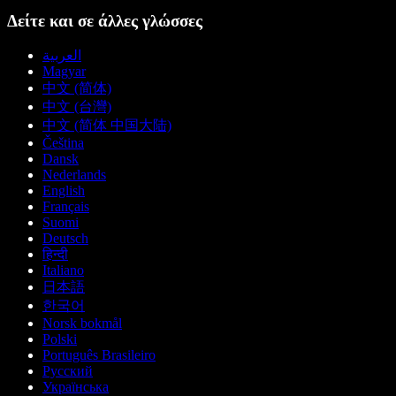
Δείτε και σε άλλες γλώσσες
العربية
Magyar
中文 (简体)
中文 (台灣)
中文 (简体 中国大陆)
Čeština
Dansk
Nederlands
English
Français
Suomi
Deutsch
हिन्दी
Italiano
日本語
한국어
Norsk bokmål
Polski
Português Brasileiro
Русский
Українська