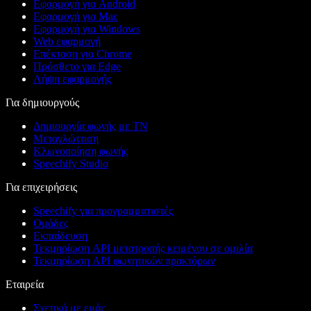
Εφαρμογή για Android
Εφαρμογή για Mac
Εφαρμογή για Windows
Web εφαρμογή
Επέκταση για Chrome
Πρόσθετο για Edge
Λήψη εφαρμογής
Για δημιουργούς
Δημιουργία φωνής με ΤΝ
Μεταγλώττιση
Κλωνοποίηση φωνής
Speechify Studio
Για επιχειρήσεις
Speechify για προγραμματιστές
Ομάδες
Εκπαίδευση
Τεκμηρίωση API μετατροπής κειμένου σε ομιλία
Τεκμηρίωση API φωνητικών πρακτόρων
Εταιρεία
Σχετικά με εμάς