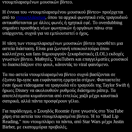
ντουμπλαρισμένων μουσικών βίντεο.
Η έννοια του «ντουμπλαρισμένου μουσικού βίντεο» προέρχεται
από το
ντουμπλάρισμα
, όπου τα αρχικά φωνητικά ενός τραγουδιού
αντικαθίστανται με άλλες φωνές ή ηχητικά εφέ. Το overdubbing
σημαίνει προσθήκη νέων φωνητικών ή οργάνων πάνω στα
υπάρχοντα, συχνά για να εμπλουτιστεί ο ήχος.
Η τάση των ντουμπλαρισμένων μουσικών βίντεο προσθέτει μια
αστεία διάσταση. Είναι μια ζωντανή υποκουλτούρα όπου
καλλιτέχνες και fans δημιουργούν ξεκαρδιστικές (LOL) εκδοχές
γνωστών βίντεο. Μαθητές, YouTubers και επαγγελματίες μουσικοί
το διασκεδάζουν στο φουλ, κάνοντάς το viral φαινόμενο.
Τα πιο αστεία ντουμπλαρισμένα βίντεο συχνά βασίζονται σε
έξυπνο lip-sync και ευφάνταστη ερμηνεία στίχων. Φανταστείτε
έναν ήρωα videogame να τραγουδά νέο τραγούδι της Taylor Swift ή
ήρωες Disney να ακολουθούν ρυθμούς διάσημου ράπερ. Τα
αποτελέσματα κυμαίνονται από εντελώς χαζά μέχρι καυστικά
σατιρικά, αλλά πάντα προσφέρουν γέλιο.
Για παράδειγμα, ο Σουηδός Roomie έγινε γνωστός στο YouTube
χάρη στα αστεία του ντουμπλαρισμένα βίντεο. Ή το "Bad Lip
Reading," που ντουμπλάρει τα πάντα, από Star Wars μέχρι Justin
Bieber, με εκατομμύρια προβολές.