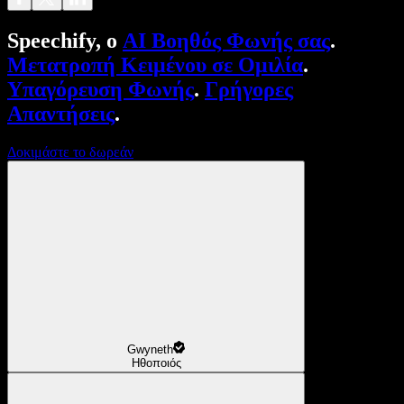
Speechify, ο
AI Βοηθός Φωνής σας
.
Μετατροπή Κειμένου σε Ομιλία
.
Υπαγόρευση Φωνής
.
Γρήγορες
Απαντήσεις
.
Δοκιμάστε το δωρεάν
Gwyneth
Ηθοποιός