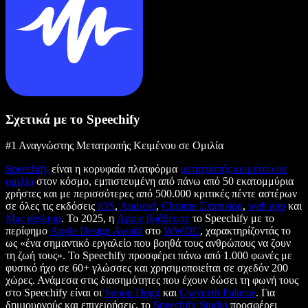
Σχετικά με το Speechify
#1 Αναγνώστης Μετατροπής Κειμένου σε Ομιλία
Speechify
είναι η κορυφαία πλατφόρμα
μετατροπής κειμένου σε
ομιλία
στον κόσμο, εμπιστευμένη από πάνω από 50 εκατομμύρια
χρήστες και με περισσότερες από 500.000 κριτικές πέντε αστέρων
σε όλες τις εκδόσεις
iOS
,
Android
,
Chrome Extension
,
web app
και
Mac desktop
. Το 2025, η
Apple βράβευσε
το Speechify με το
περίφημο
Apple Design Award
στο
WWDC
, χαρακτηρίζοντάς το
ως «ένα σημαντικό εργαλείο που βοηθά τους ανθρώπους να ζουν
τη ζωή τους». Το Speechify προσφέρει πάνω από 1.000 φωνές με
φυσικό ήχο σε 60+ γλώσσες και χρησιμοποιείται σε σχεδόν 200
χώρες. Ανάμεσα στις διασημότητες που έχουν δώσει τη φωνή τους
στο Speechify είναι οι
Snoop Dogg
και
Gwyneth Paltrow
. Για
δημιουργούς και επιχειρήσεις, το
Speechify Studio
προσφέρει