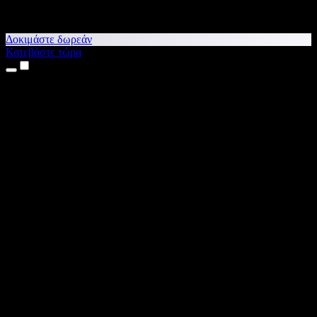
Δοκιμάστε δωρεάν
Κατεβάστε τώρα
Προϊόντα
Κείμενο σε Ομιλία
Εφαρμογές για iPhone & iPad
Εφαρμογή για Android
Επέκταση για Chrome
Επέκταση για Edge
Web εφαρμογή
Εφαρμογή για Mac
Εφαρμογή για Windows