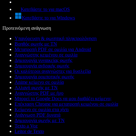
Κατεβάστε το για macOS
Κατεβάστε το για Windows
Προτεινόμενη ανάγνωση
Υπαγόρευση & φωνητική πληκτρολόγηση
Βοηθός φωνής με ΤΝ
Μετατροπή PDF σε ομιλία για Android
Αναγνώστης κειμένου σε ομιλία
Δημιουργία γυναικείας φωνής
Δημιουργία ανδρικής φωνής
Οι καλύτεροι αναγνώστες για δυσλεξία
Δημιουργία ρομποτικής φωνής
Anime κείμενο σε ομιλία
Αλλαγή φωνής με ΤΝ
Αναγνώστης PDF με ήχο
Μπορεί το Google Docs να μου διαβάζει κείμενο;
Επέκταση Chrome για μετατροπή κειμένου σε ομιλία
Κείμενο σε ομιλία στα χίντι
Ανάγνωση PDF δυνατά
Δημιουργία φωνής με ΤΝ
Texto a Voz
Leitor de Texto