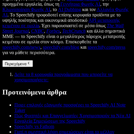
προηγμένα εργαλεία, όπως τη
Γεννήτρια Φωνής AI
, την
Κλωνοποίηση Φωνής AI
, το
AI Dubbing
και τον
Αλλαγέα Φωνής
AI
. Το Speechify τροφοδοτεί επίσης κορυφαία προϊόντα με το
υψηλής ποιότητας και οικονομικά αποδοτικό
API μετατροπής
κειμένου σε ομιλία
. Έχει παρουσιαστεί σε μέσα όπως
The Wall
Street Journal
,
CNBC
,
Forbes
,
TechCrunch
και άλλα σημαντικά
ΜΜΕ — το Speechify είναι ο μεγαλύτερος πάροχος μετατροπής
κειμένου σε ομιλία στον κόσμο. Επισκεφθείτε τα
speechify.com/news
,
speechify.com/blog
και
speechify.com/press
για να μάθετε περισσότερα.
Περιεχόμενα
Δείτε τα 8 κορυφαία προγράμματα που μπορείτε να
χρησιμοποιήσετε:
Προτεινόμενα άρθρα
Ποιες επιλογές εξαγωγής προσφέρει το Speechify AI Note
Taker
Πώς Φοιτητές και Επαγγελματίες Χρησιμοποιούν τα Νέα AI
Εργαλεία Σημειώσεων της Speechify
Speechify vs Fathom
Γιατί η φωνητική λήψη σημειώσεων είναι το μέλλον