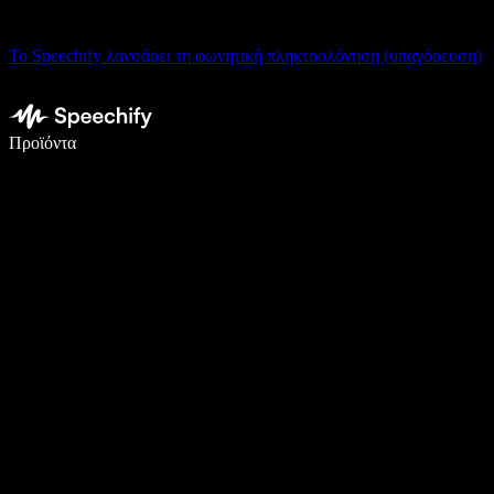
Το Speechify λανσάρει τη φωνητική πληκτρολόγηση (υπαγόρευση)
Γράψτε 5× πιο γρήγορα με φωνητική πληκτρολόγηση
Προϊόντα
Μάθετε περισσότερα