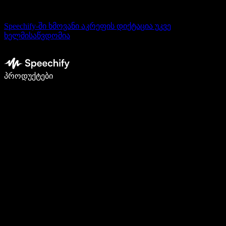
Speechify-ში ხმოვანი აკრეფის დიქტაცია უკვე
ხელმისაწვდომია
დაწერე 5-ჯერ სწრაფად ხმით კარნახით
პროდუქტები
გაიგე მეტი