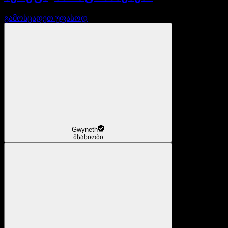
გამოსცადეთ უფასოდ
Gwyneth
მსახიობი