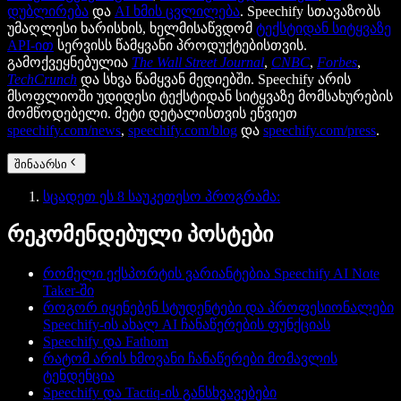
დუბლირება
და
AI ხმის ცვლილება
. Speechify სთავაზობს
უმაღლესი ხარისხის, ხელმისაწვდომ
ტექსტიდან სიტყვაზე
API-ით
სერვისს წამყვანი პროდუქტებისთვის.
გამოქვეყნებულია
The Wall Street Journal
,
CNBC
,
Forbes
,
TechCrunch
და სხვა წამყვან მედიებში. Speechify არის
მსოფლიოში უდიდესი ტექსტიდან სიტყვაზე მომსახურების
მომწოდებელი. მეტი დეტალისთვის ეწვიეთ
speechify.com/news
,
speechify.com/blog
და
speechify.com/press
.
შინაარსი
სცადეთ ეს 8 საუკეთესო პროგრამა:
რეკომენდებული პოსტები
რომელი ექსპორტის ვარიანტებია Speechify AI Note
Taker-ში
როგორ იყენებენ სტუდენტები და პროფესიონალები
Speechify-ის ახალ AI ჩანაწერების ფუნქციას
Speechify და Fathom
რატომ არის ხმოვანი ჩანაწერები მომავლის
ტენდენცია
Speechify და Tactiq-ის განსხვავებები