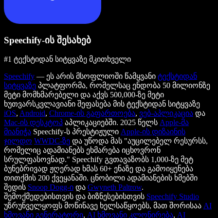
Speechify-ის შესახებ
#1 ტექსტიდან სიტყვაზე მკითხველი
Speechify
— ეს არის მსოფლიოში წამყვანი
ტექსტიდან
სიტყვაზე
პლატფორმა, რომელსაც ენდობა 50 მილიონზე
მეტი მომხმარებელი და აქვს 500,000-ზე მეტი
ხუთვარსკვლავიანი შეფასება მის ტექსტიდან სიტყვაზე
iOS
,
Android
,
Chrome-ის გაფართოება
,
ვებ-აპლიკაცია
და
Mac-ის დესკტოპ
აპლიკაციებში. 2025 წელს
Apple-მა
მიანიჭა
Speechify-ს პრესტიჟული
Apple-ის დიზაინის
ჯილდო
WWDC-ზე
და უწოდა მას "აუცილებელ რესურსს,
რომელიც ადამიანებს ეხმარება იცხოვრონ
სრულფასოვნად." Speechify გვთავაზობს 1,000-ზე მეტ
ბუნებრივად ჟღერად ხმას 60+ ენაზე და გამოიყენება
თითქმის 200 ქვეყანაში. ცნობილი ადამიანების ხმებში
შედის
Snoop Dogg-ი
და
Gwyneth Paltrow
.
შემოქმედებისთვის და ბიზნესებისთვის
Speechify Studio
უზრუნველყოფს მოწინავე ხელსაწყოებს, მათ შორისაა
AI
ხმოვანი გენერატორი
,
AI ხმოვანი კლონირება
,
AI