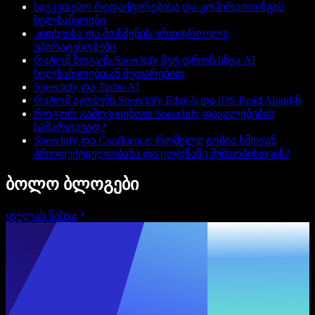
საუკეთესო რედაქტირებისა და კოპირაითინგის
ხელსაწყოები
კითხვისა და მოსმენის ერთდროული
უპირატესობები
რატომ ზოგავს Speechify მეტ დროს სხვა AI
ხელსაწყოებთან შედარებით
Speechify და Turbo AI
რატომ აჯობებს Speechify Edge-ს და iOS Read Aloud-ს
როგორ გამოვიყენოთ Speechify დავალებების
სამართავად?
Speechify და Confluence: რომელი ჯობია ხმოვან
პროდუქტიულობასა და ცოდნაზე მუშაობისთვის?
ბოლო ბლოგები
ყველას ნახვა