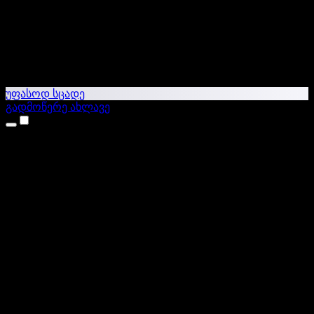
უფასოდ სცადე
გადმოწერე ახლავე
პროდუქტები
ტექსტი ხმაში
iPhone & iPad აპები
Android აპი
Chrome გაფართოება