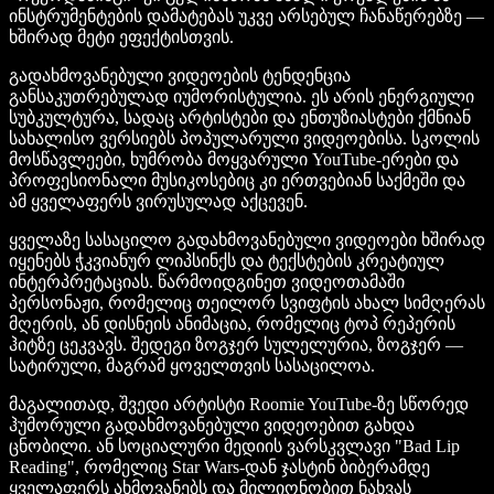
ინსტრუმენტების დამატებას უკვე არსებულ ჩანაწერებზე —
ხშირად მეტი ეფექტისთვის.
გადახმოვანებული ვიდეოების ტენდენცია
განსაკუთრებულად იუმორისტულია. ეს არის ენერგიული
სუბკულტურა, სადაც არტისტები და ენთუზიასტები ქმნიან
სახალისო ვერსიებს პოპულარული ვიდეოებისა. სკოლის
მოსწავლეები, ხუმრობა მოყვარული YouTube-ერები და
პროფესიონალი მუსიკოსებიც კი ერთვებიან საქმეში და
ამ ყველაფერს ვირუსულად აქცევენ.
ყველაზე სასაცილო გადახმოვანებული ვიდეოები ხშირად
იყენებს ჭკვიანურ ლიპსინქს და ტექსტების კრეატიულ
ინტერპრეტაციას. წარმოიდგინეთ ვიდეოთამაში
პერსონაჟი, რომელიც თეილორ სვიფტის ახალ სიმღერას
მღერის, ან დისნეის ანიმაცია, რომელიც ტოპ რეპერის
ჰიტზე ცეკვავს. შედეგი ზოგჯერ სულელურია, ზოგჯერ —
სატირული, მაგრამ ყოველთვის სასაცილოა.
მაგალითად, შვედი არტისტი Roomie YouTube-ზე სწორედ
ჰუმორული გადახმოვანებული ვიდეოებით გახდა
ცნობილი. ან სოციალური მედიის ვარსკვლავი "Bad Lip
Reading", რომელიც Star Wars-დან ჯასტინ ბიბერამდე
ყველაფერს ახმოვანებს და მილიონობით ნახვას