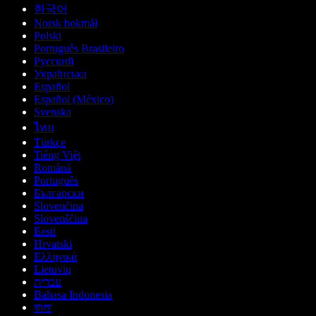
한국어
Norsk bokmål
Polski
Português Brasileiro
Русский
Українська
Español
Español (México)
Svenska
ไทย
Türkçe
Tiếng Việt
Română
Português
Български
Slovenčina
Slovenščina
Eesti
Hrvatski
Ελληνικά
Lietuvių
עברית
Bahasa Indonesia
বাংলা