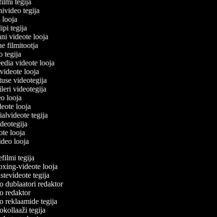
filmi tegija
nivideo tegija
o looja
ipi tegija
ani videote looja
ne filmitootja
eo tegija
eedia videote looja
-videote looja
tuse videotegija
eileri videotegija
eo looja
ideote looja
ialvideote tegija
ideotegija
ote looja
video looja
ilmi tegija
ing-videote looja
tevideote tegija
 dublaatori redaktor
 redaktor
 reklaamide tegija
kollaaži tegija