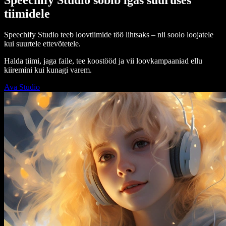
tiimidele
Speechify Studio teeb loovtiimide töö lihtsaks – nii soolo loojatele
kui suurtele ettevõtetele.
Halda tiimi, jaga faile, tee koostööd ja vii loovkampaaniad ellu
kiiremini kui kunagi varem.
Ava Studio