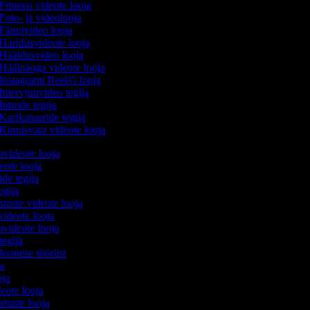
Fitnessi videote looja
Foto- ja videolooja
Fännivideo looja
Haridusvideote looja
Hääldusvideo looja
Häälnäoga videote looja
Instagrami Reels'i looja
Intervjuuvideo tegija
Introde tegija
Karikatuuride tegija
Kinnisvara videote looja
avideote looja
eote looja
ide tegija
tegija
stuste videote looja
videote looja
videote looja
tegija
 loomise tööriist
ja
oja
deote looja
etuste looja