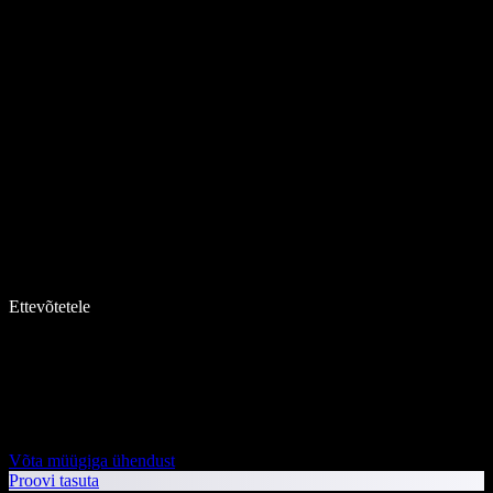
Ettevõtetele
Võta müügiga ühendust
Proovi tasuta