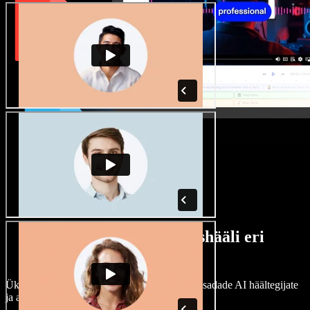
Lai valik mees- ja naishääli eri
aktsentidega
Ükski projekt ei pea kõlama ühtemoodi. Vali sadade AI häältegijate
ja aktsentide hulgast ning kohanda neid.