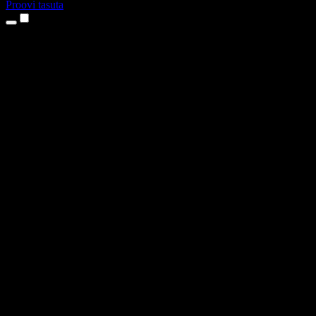
Proovi tasuta
Tooted
Tekst kõneks
iPhone’i ja iPadi rakendused
Androidi rakendus
Chrome’i laiendus
Edge’i laiendus
Veebirakendus
Maci rakendus
Windowsi rakendus
AI häältegeneraator
Pealelugemine
Dublaaž
Hääle kloonimine