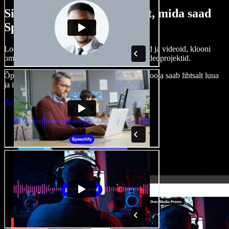
Siin on vaid väike osa sellest, mida saad
Speechify Studioga teha.
Loo voice-over’eid, kasuta tasuta pilte, helisid ja videoid, klooni
oma häält ja pane kokku terviklikud audio-videoprojektid.
Õppimiskõver puudub, kõik töötab veebis – looja saab lihtsalt luua
ja ideed kiiresti ellu viia.
Ava Studio