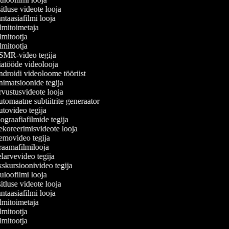
tluse videote looja
taasiafilmi looja
lmitoimetaja
mitootja
mitootja
MR-video tegija
atööde videolooja
droidi videoloome tööriist
imatsioonide tegija
vustusvideote looja
tomaatne subtiitrite generaator
tovideo tegija
graafiafilmide tegija
koreerimisvideote looja
movideo tegija
aamafilmilooja
larvevideo tegija
skursioonivideo tegija
loofilmi looja
tluse videote looja
taasiafilmi looja
lmitoimetaja
mitootja
mitootja