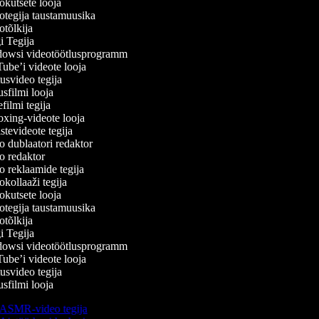
kutsete looja
tegija taustamuusika
tõlkija
 Tegija
wsi videotöötlusprogramm
be’i videote looja
svideo tegija
filmi looja
ilmi tegija
ing-videote looja
tevideote tegija
 dublaatori redaktor
 redaktor
 reklaamide tegija
kollaaži tegija
kutsete looja
tegija taustamuusika
tõlkija
 Tegija
wsi videotöötlusprogramm
be’i videote looja
svideo tegija
filmi looja
ASMR-video tegija