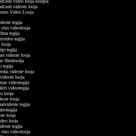
dcasti video looja koopia
casti videote looja
omo Video Looja
ideote tegija
u elus videolooja
filmi tegija
nivideo tegija
o looja
ipi tegija
ani videote looja
ne filmitootja
eo tegija
eedia videote looja
-videote looja
tuse videotegija
eileri videotegija
eo looja
ideote looja
ialvideote tegija
ideotegija
ote looja
video looja
ideote tegija
u elus videolooja