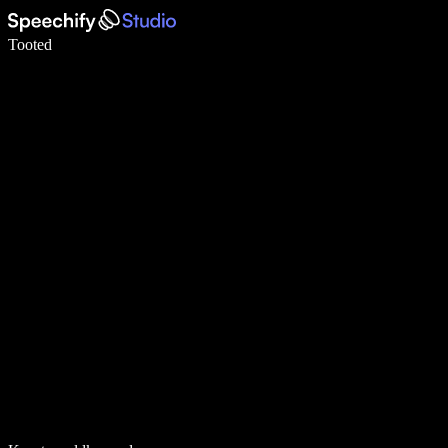
Kirjuta häälega 5× kiiremini
Tooted
Loe lähemalt