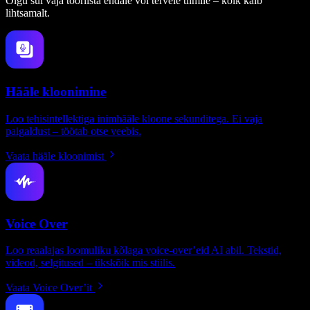
Olgu sul vaja tööriista endale või tervele tiimile – kõik käib
lihtsamalt.
Hääle kloonimine
Loo tehisintellektiga inimhääle kloone sekunditega. Ei vaja
paigaldust – töötab otse veebis.
Vaata hääle kloonimist
Voice Over
Loo reaalajas loomuliku kõlaga voice-over’eid AI abil. Tekstid,
videod, selgitused – ükskõik mis stiilis.
Vaata Voice Over’it