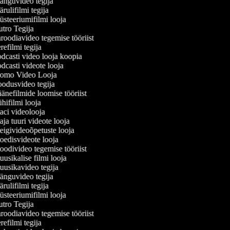
nguvideo tegija
ulifilmi tegija
steeriumifilmi looja
tro Tegija
roodiavideo tegemise tööriist
efilmi tegija
dcasti video looja koopia
casti videote looja
omo Video Looja
odusvideo tegija
änefilmide loomise tööriist
ifilmi looja
ci videolooja
a tuuri videote looja
igivideoõpetuste looja
edisvideote looja
odivideo tegemise tööriist
sikalise filmi looja
usikavideo tegija
nguvideo tegija
ulifilmi tegija
steeriumifilmi looja
tro Tegija
roodiavideo tegemise tööriist
efilmi tegija