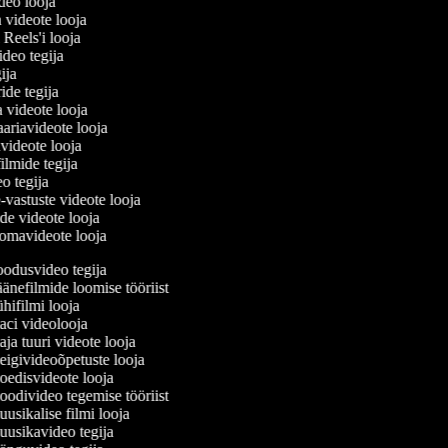
ideo looja
a videote looja
i Reels'i looja
video tegija
egija
ride tegija
a videote looja
ariavideote looja
videote looja
ilmide tegija
eo tegija
-vastuste videote looja
ade videote looja
omavideote looja
odusvideo tegija
änefilmide loomise tööriist
ifilmi looja
ci videolooja
a tuuri videote looja
igivideoõpetuste looja
edisvideote looja
odivideo tegemise tööriist
sikalise filmi looja
usikavideo tegija