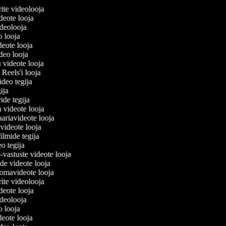
lerite videolooja
videote looja
videolooja
eo looja
deote looja
ideo looja
a videote looja
i Reels'i looja
video tegija
egija
ride tegija
a videote looja
ariavideote looja
videote looja
ilmide tegija
eo tegija
-vastuste videote looja
ade videote looja
omavideote looja
lerite videolooja
videote looja
videolooja
eo looja
deote looja