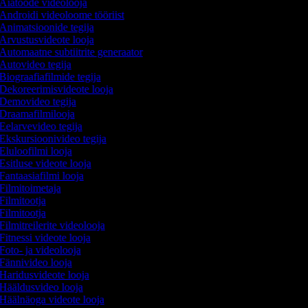
Aiatööde videolooja
Androidi videoloome tööriist
Animatsioonide tegija
Arvustusvideote looja
Automaatne subtiitrite generaator
Autovideo tegija
Biograafiafilmide tegija
Dekoreerimisvideote looja
Demovideo tegija
Draamafilmilooja
Eelarvevideo tegija
Ekskursioonivideo tegija
Eluloofilmi looja
Esitluse videote looja
Fantaasiafilmi looja
Filmitoimetaja
Filmitootja
Filmitootja
Filmitreilerite videolooja
Fitnessi videote looja
Foto- ja videolooja
Fännivideo looja
Haridusvideote looja
Hääldusvideo looja
Häälnäoga videote looja