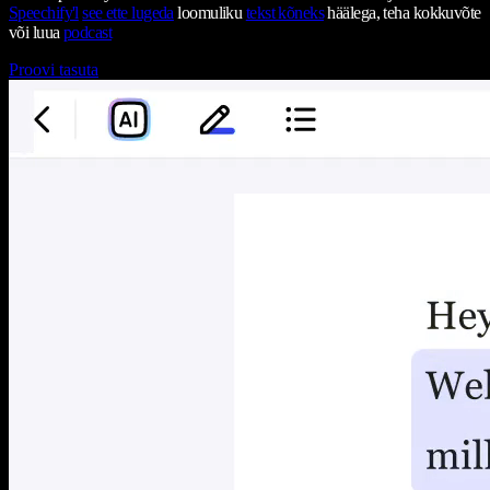
Speechify'l
see ette lugeda
loomuliku
tekst kõneks
häälega, teha kokkuvõte
või luua
podcast
Proovi tasuta