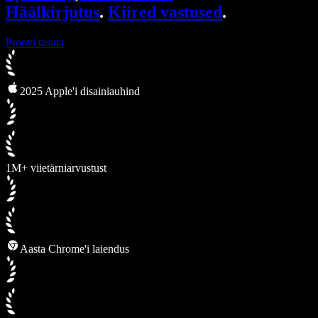
Häälkirjutus
.
Kiired vastused
.
Proovi tasuta
2025 Apple'i disainiauhind
1M+ viietärniarvustust
Aasta Chrome'i laiendus