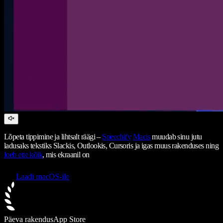
Lõpeta tippimine ja lihtsalt räägi –
Speechify
Macis
muudab sinu jutu
ladusaks tekstiks Slackis, Outlookis, Cursoris ja igas muus rakenduses ning
loeb ette kõik
, mis ekraanil on
Laadi macOS-ile
Päeva rakendus
App Store