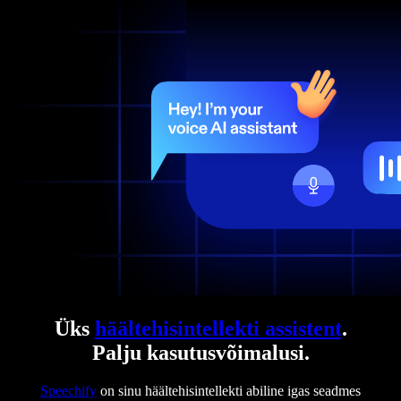
Üks
häältehisintellekti assistent
.
Palju kasutusvõimalusi.
Speechify
on sinu häältehisintellekti abiline igas seadmes