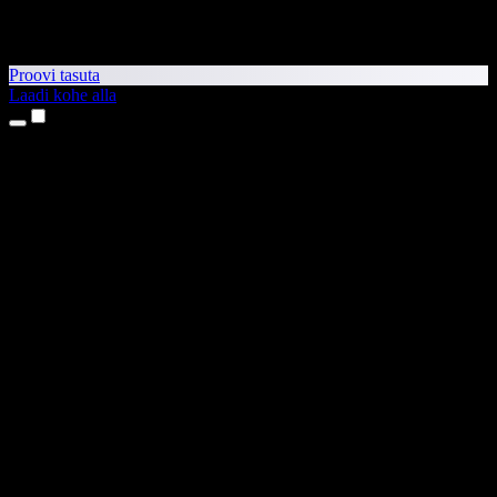
Proovi tasuta
Laadi kohe alla
Tooted
Tekst kõneks
iPhone’i ja iPadi rakendused
Androidi rakendus
Chrome’i laiendus
Edge’i laiendus
Veebirakendus
Maci rakendus
Windowsi rakendus