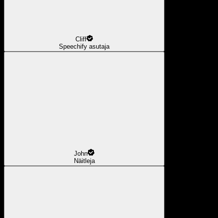
Cliff
Speechify asutaja
John
Näitleja