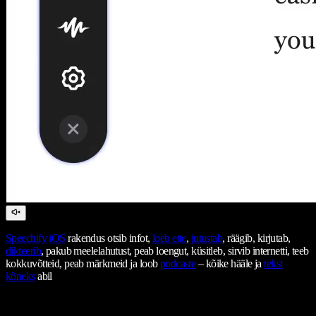
Speechify
iOS
rakendus otsib infot,
loeb ette
,
jutustab
, räägib, kirjutab,
dikteerib
, pakub meelelahutust, peab loengut, küsitleb, sirvib internetti, teeb
kokkuvõtteid, peab märkmeid ja loob
podcaste
– kõike hääle ja
tekst
kõneks
abil