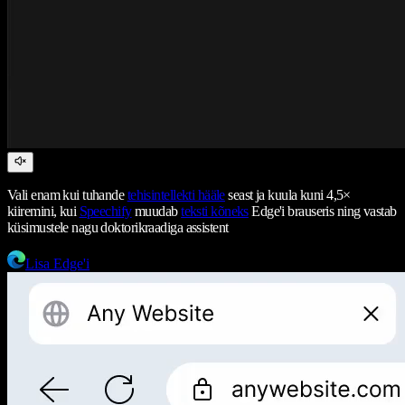
Vali enam kui tuhande
tehisintellekti hääle
seast ja kuula kuni 4,5×
kiiremini, kui
Speechify
muudab
teksti kõneks
Edge'i brauseris ning vastab
küsimustele nagu doktorikraadiga assistent
Lisa Edge'i