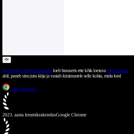
Speechify
Chrome'i laiendus
loeb brauseris ette kõik loetava
tekst kõneks
abil, paneb sinu jutu kirja ja vastab küsimustele selle kohta, mida loed
Lisa Chrome'i
2023. aasta lemmikrakendus
Google Chrome