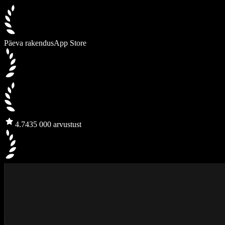
Päeva rakendus
App Store
4.7
435 000 arvustust