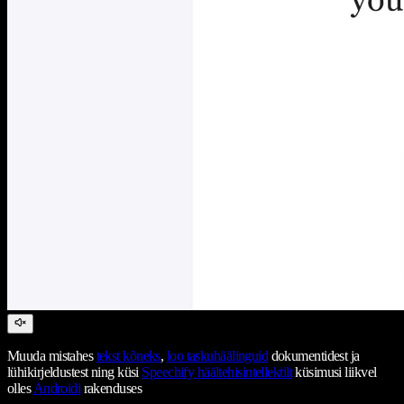
Muuda mistahes
tekst kõneks
,
loo taskuhäälinguid
dokumentidest ja
lühikirjeldustest ning küsi
Speechify häältehisintellektilt
küsimusi liikvel
olles
Androidi
rakenduses