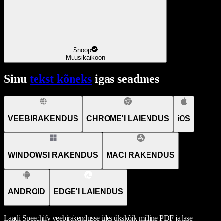
Snoop
Muusikaikoon
Sinu
tekst kõneks
igas seadmes
VEEBIRAKENDUS
CHROME'I LAIENDUS
iOS
WINDOWSI RAKENDUS
MACI RAKENDUS
ANDROID
EDGE'I LAIENDUS
Laadi Speechify veebirakendusse üles ükskõik milline PDF ja lase