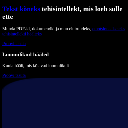
Tekst kõneks
tehisintellekt, mis loeb sulle
ette
Muuda PDF-id, dokumendid ja muu elutruudeks,
emotsionaalseteks
tehisintellekti häälteks
Proovi tasuta
Loomulikud hääled
Kuula hääli, mis kõlavad loomulikult
Proovi tasuta