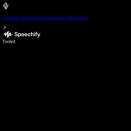
Speechify tutvustab häälekirjutuse dikteerimist
Kirjuta häälega 5× kiiremini
Tooted
Loe lähemalt