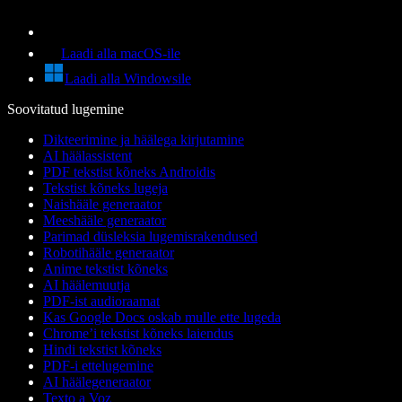
Laadi alla macOS-ile
Laadi alla Windowsile
Soovitatud lugemine
Dikteerimine ja häälega kirjutamine
AI häälassistent
PDF tekstist kõneks Androidis
Tekstist kõneks lugeja
Naishääle generaator
Meeshääle generaator
Parimad düsleksia lugemisrakendused
Robotihääle generaator
Anime tekstist kõneks
AI häälemuutja
PDF-ist audioraamat
Kas Google Docs oskab mulle ette lugeda
Chrome’i tekstist kõneks laiendus
Hindi tekstist kõneks
PDF-i ettelugemine
AI häälegeneraator
Texto a Voz