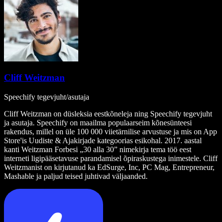
Cliff Weitzman
Speechify tegevjuht/asutaja
Cliff Weitzman on düsleksia eestkõneleja ning Speechify tegevjuht
ja asutaja. Speechify on maailma populaarseim kõnesünteesi
rakendus, millel on üle 100 000 viietärnilise arvustuse ja mis on App
Store'is Uudiste & Ajakirjade kategoorias esikohal. 2017. aastal
kanti Weitzman Forbesi „30 alla 30” nimekirja tema töö eest
interneti ligipääsetavuse parandamisel õpiraskustega inimestele. Cliff
Weitzmanist on kirjutanud ka EdSurge, Inc, PC Mag, Entrepreneur,
Mashable ja paljud teised juhtivad väljaanded.