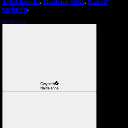
Tekst kõneks
.
Häälekirjutus
.
Kiired
vastused
.
Proovi tasuta
Gwyneth
Näitlejanna