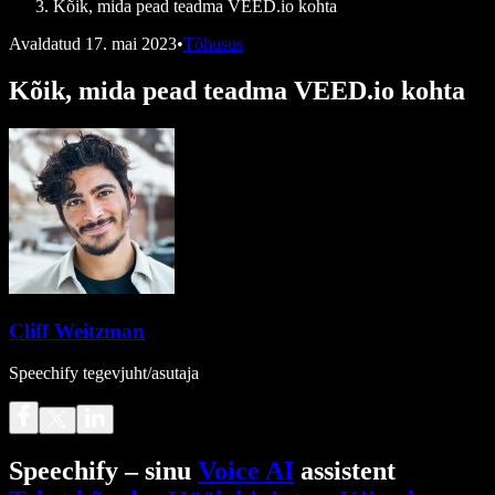
Kõik, mida pead teadma VEED.io kohta
Avaldatud
17. mai 2023
•
Tõhusus
Kõik, mida pead teadma VEED.io kohta
Cliff Weitzman
Speechify tegevjuht/asutaja
Speechify – sinu
Voice AI
assistent