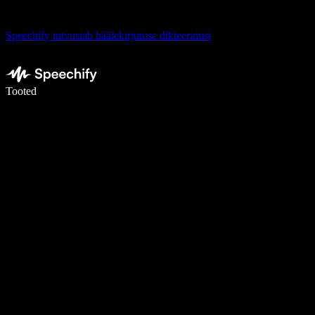
Speechify tutvustab häälekirjutuse dikteerimist
Kirjuta häälega 5× kiiremini
Tooted
Loe lähemalt