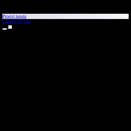
Proovi tasuta
Laadi kohe alla
Tooted
Tekst kõneks
iPhone’i ja iPadi rakendused
Androidi rakendus
Chrome’i laiendus
Edge’i laiendus
Veebirakendus
Maci rakendus
Windowsi rakendus