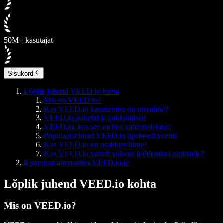
50M+ kasutajat
Sisukord
Lõplik juhend VEED.io kohta
Mis on VEED.io?
Kas VEED.io kasutamine on turvaline?
VEED.io paketid ja pakkumised
VEED.io: kas see on hea videoredaktor?
Populaarseimad VEED.io õpetused veebis
Kas VEED.io on usaldusväärne?
Kas VEED.io vastab videote töötlemisel ootustele?
8 paremat alternatiivi VEED.io-le
Lõplik juhend VEED.io kohta
Mis on VEED.io?