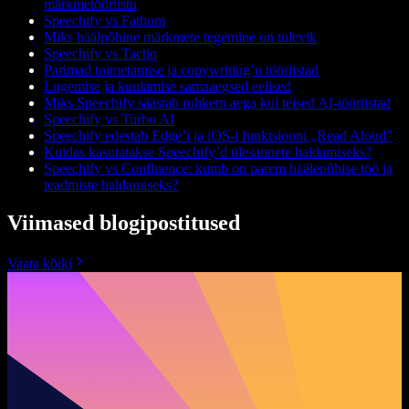
märkmetööriistu
Speechify vs Fathom
Miks häälpõhine märkmete tegemine on tulevik
Speechify vs Tactiq
Parimad toimetamise ja copywriting’u tööriistad
Lugemise ja kuulamise samaaegsed eelised
Miks Speechify säästab rohkem aega kui teised AI-tööriistad
Speechify vs Turbo AI
Speechify edestab Edge’i ja iOS-i funktsiooni „Read Aloud”
Kuidas kasutatakse Speechify’d ülesannete haldamiseks?
Speechify vs Confluence: kumb on parem häälepõhise töö ja
teadmiste haldamiseks?
Viimased blogipostitused
Vaata kõiki