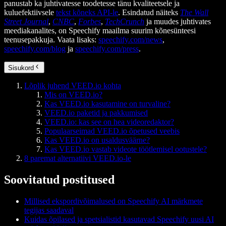
panustab ka juhtivatesse toodetesse tänu kvaliteetsele ja
kuluefektiivsele
tekst kõneks API-le
. Esindatud näiteks
The Wall
Street Journal
,
CNBC
,
Forbes
,
TechCrunch
ja muudes juhtivates
meediakanalites, on Speechify maailma suurim kõnesünteesi
teenusepakkuja. Vaata lisaks:
speechify.com/news
,
speechify.com/blog
ja
speechify.com/press
.
Sisukord
Lõplik juhend VEED.io kohta
Mis on VEED.io?
Kas VEED.io kasutamine on turvaline?
VEED.io paketid ja pakkumised
VEED.io: kas see on hea videoredaktor?
Populaarseimad VEED.io õpetused veebis
Kas VEED.io on usaldusväärne?
Kas VEED.io vastab videote töötlemisel ootustele?
8 paremat alternatiivi VEED.io-le
Soovitatud postitused
Millised ekspordivõimalused on Speechify AI märkmete
tegijas saadaval
Kuidas õpilased ja spetsialistid kasutavad Speechify uusi AI