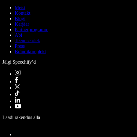
Meist
Kontakt
Blogi
Karjäär
Partnerprogramm
Abi
Teenuse olek
Press
Brändikomplekt
Jälgi Speechify’d
Laadi rakendus alla