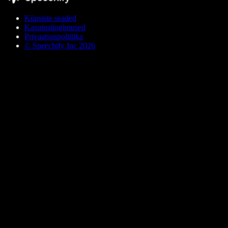
Küpsiste seaded
Kasutustingimused
Privaatsuspoliitika
© Speechify Inc 2026