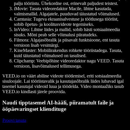
palju tööriistu. Ühekordne ost, erinevalt paljudest teistest.
iMovie
: Tasuta videoredaktor Macile, lihtne kasutada,
valmismallid. Algajatele, puuduvad täiustatud võimalused.
Camtasia
: Tugeva ekraanisalvestuse ja töötlusega tööriist,
sobib õpetus- ja koolitusvideote tegemiseks.
InVideo
: Lihtne liides ja mallid, sobib hästi sotsiaalmeedia
sisuks. Mõni peab selle võimalusi piiratudeks.
Filmora
: Algajasõbralik ja piisavalt funktsioone, ent tasuta
versioon lisab vesimärgi.
KineMaster
: Mobiilirakendus rohkete tööriistadega. Tasuta,
kuid täiustatud võimalused on tasulised.
Clipchamp
: Veebipõhine videoredaktor nagu VEED. Tasuta
versioon, lisavõimalused tellimusega.
VEED.io on väärt abiline videote töötlemisel, eriti sotsiaalmeedia
sisuloojale. Lai tööriistavalik ja kasutajasõbralik liides lubavad igal
tasemel kasutajal videoid luua ja töödelda. Video montaažiks tasub
VEED.io kindlasti järele proovida.
Naudi tipptasemel AI-hääli, piiramatult faile ja
ööpäevaringset kliendituge
Proovi tasuta