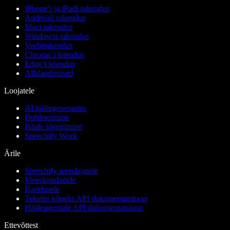
iPhone’i ja iPadi rakendus
Androidi rakendus
Maci rakendus
Windowsi rakendus
Veebirakendus
Chrome’i laiendus
Edge’i laiendus
Allalaadimised
Loojatele
AI häälegeneraator
Dubleerimine
Hääle kloonimine
Speechify Work
Ärile
Speechify arendajatele
Meeskondadele
Haridusele
Tekstist kõneks API dokumentatsioon
Hääleagentide API dokumentatsioon
Ettevõttest