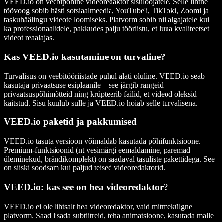
VEED.io on veebipõhine videoredaktor sisuloojatele. Selle lihtne
töövoog sobib hästi sotsiaalmeedia, YouTube'i, TikToki, Zoomi ja
taskuhäälingu videote loomiseks. Platvorm sobib nii algajatele kui
ka professionaalidele, pakkudes palju tööriistu, et luua kvaliteetset
videot reaalajas.
Kas VEED.io kasutamine on turvaline?
Turvalisus on veebitööriistade puhul alati oluline. VEED.io seab
kasutaja privaatsuse esiplaanile – see järgib rangeid
privaatsuspõhimõtteid ning krüpteerib failid, et videod oleksid
kaitstud. Sisu kuulub sulle ja VEED.io hoiab selle turvalisena.
VEED.io paketid ja pakkumised
VEED.io tasuta versioon võimaldab kasutada põhifunktsioone.
Premium-funktsioonid (nt vesimärgi eemaldamine, paremad
üleminekud, brändikomplekt) on saadaval tasuliste pakettidega. See
on siiski soodsam kui paljud teised videoredaktorid.
VEED.io: kas see on hea videoredaktor?
VEED.io ei ole lihtsalt hea videoredaktor, vaid mitmekülgne
platvorm. Saad lisada subtiitreid, teha animatsioone, kasutada malle