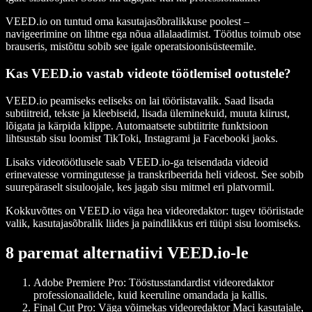
VEED.io on tuntud oma kasutajasõbralikkuse poolest –
navigeerimine on lihtne ega nõua allalaadimist. Töötlus toimub otse
brauseris, mistõttu sobib see igale operatsioonisüsteemile.
Kas VEED.io vastab videote töötlemisel ootustele?
VEED.io peamiseks eeliseks on lai tööriistavalik. Saad lisada
subtiitreid, tekste ja kleebiseid, lisada üleminekuid, muuta kiirust,
lõigata ja kärpida klippe. Automaatsete subtiitrite funktsioon
lihtsustab sisu loomist TikToki, Instagrami ja Facebooki jaoks.
Lisaks videotöötlusele saab VEED.io-ga teisendada videoid
erinevatesse vormingutesse ja transkribeerida heli videost. See sobib
suurepäraselt sisuloojale, kes jagab sisu mitmel eri platvormil.
Kokkuvõttes on VEED.io väga hea videoredaktor: tugev tööriistade
valik, kasutajasõbralik liides ja paindlikkus eri tüüpi sisu loomiseks.
8 paremat alternatiivi VEED.io-le
Adobe Premiere Pro
: Tööstusstandardist videoredaktor
professionaalidele, kuid keeruline omandada ja kallis.
Final Cut Pro
: Väga võimekas videoredaktor Maci kasutajale,