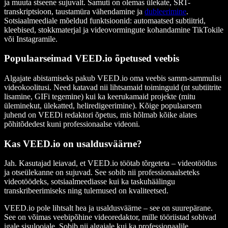
ja muuta stseene sujuvalt. Samuti on olemas ülekate, SRT-
transkriptsioon, taustamüra vähendamine ja
dubleerimine
.
Sotsiaalmeediale mõeldud funktsioonid: automaatsed subtiitrid,
kleebised, stokkmaterjal ja videovormingute kohandamine TikTokile
või Instagramile.
Populaarseimad VEED.io õpetused veebis
Algajate abistamiseks pakub VEED.io oma veebis samm-sammulisi
videokoolitusi. Need katavad nii lihtsamaid toiminguid (nt subtiitrite
lisamine, GIFi tegemine) kui ka keerukamaid projekte (mitu
üleminekut, ülekatted, heliredigeerimine). Kõige populaarsem
juhend on VEEDi redaktori õpetus, mis hõlmab kõike alates
põhitõdedest kuni professionaalse videoni.
Kas VEED.io on usaldusväärne?
Jah. Kasutajad leiavad, et VEED.io töötab tõrgeteta – videotöötlus
ja otseülekanne on sujuvad. See sobib nii professionaalseteks
videotöödeks, sotsiaalmeediasse kui ka taskuhäälingu
transkribeerimiseks ning tulemused on kvaliteetsed.
VEED.io pole lihtsalt hea ja usaldusväärne – see on suurepärane.
See on võimas veebipõhine videoredaktor, mille tööriistad sobivad
igale sisuloojale. Sobib nii algajale kui ka professionaalile.