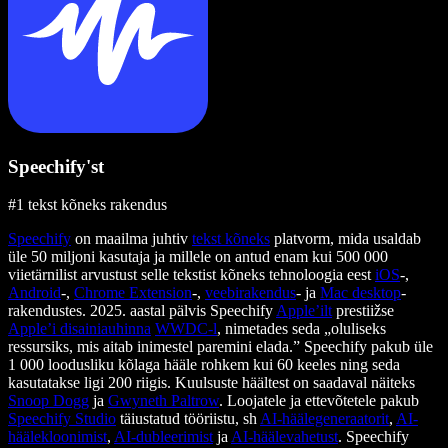
Speechify'st
#1 tekst kõneks rakendus
Speechify
on maailma juhtiv
tekst kõneks
platvorm, mida usaldab
üle 50 miljoni kasutaja ja millele on antud enam kui 500 000
viietärnilist arvustust selle tekstist kõneks tehnoloogia eest
iOS
-,
Android
-,
Chrome Extension
-,
veebirakendus
- ja
Mac desktop
-
rakendustes. 2025. aastal pälvis Speechify
Apple’ilt
prestiižse
Apple’i disainiauhinna
WWDC-l
, nimetades seda „oluliseks
ressursiks, mis aitab inimestel paremini elada.” Speechify pakub üle
1 000 loodusliku kõlaga hääle rohkem kui 60 keeles ning seda
kasutatakse ligi 200 riigis. Kuulsuste häältest on saadaval näiteks
Snoop Dogg
ja
Gwyneth Paltrow
. Loojatele ja ettevõtetele pakub
Speechify Studio
täiustatud tööriistu, sh
AI-häälegeneraatorit
,
AI-
häälekloonimist
,
AI-dubleerimist
ja
AI-häälevahetust
. Speechify