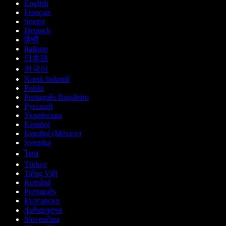
English
Français
Suomi
Deutsch
हिन्दी
Italiano
日本語
한국어
Norsk bokmål
Polski
Português Brasileiro
Русский
Українська
Español
Español (México)
Svenska
ไทย
Türkçe
Tiếng Việt
Română
Português
Български
ქართული
Slovenčina