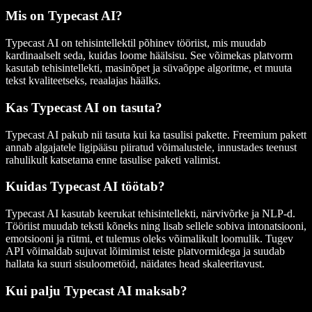
Mis on Typecast AI?
Typecast AI on tehisintellektil põhinev tööriist, mis muudab
kardinaalselt seda, kuidas loome häälsisu. See võimekas platvorm
kasutab tehisintellekti, masinõpet ja süvaõppe algoritme, et muuta
tekst kvaliteetseks, reaalajas häälks.
Kas Typecast AI on tasuta?
Typecast AI pakub nii tasuta kui ka tasulisi pakette. Freemium pakett
annab algajatele ligipääsu piiratud võimalustele, innustades teenust
rahulikult katsetama enne tasulise paketi valimist.
Kuidas Typecast AI töötab?
Typecast AI kasutab keerukat tehisintellekti, närvivõrke ja NLP-d.
Tööriist muudab teksti kõneks ning lisab sellele sobiva intonatsiooni,
emotsiooni ja rütmi, et tulemus oleks võimalikult loomulik. Tugev
API võimaldab sujuvat lõimimist teiste platvormidega ja suudab
hallata ka suuri sisuloometöid, näidates head skaleeritavust.
Kui palju Typecast AI maksab?