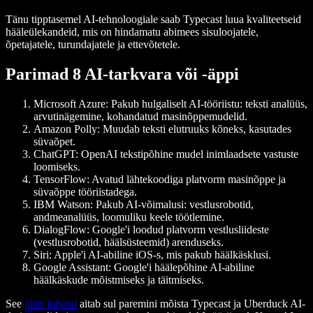
Tänu tipptasemel AI-tehnoloogiale saab Typecast luua kvaliteetseid
hääleülekandeid, mis on hindamatu abimees sisuloojatele,
õpetajatele, turundajatele ja ettevõtetele.
Parimad 8 AI-tarkvara või -äppi
Microsoft Azure:
Pakub hulgaliselt AI-tööriistu: teksti analüüs,
arvutinägemine, kohandatud masinõppemudelid.
Amazon Polly:
Muudab teksti elutruuks kõneks, kasutades
süvaõpet.
ChatGPT:
OpenAI tekstipõhine mudel inimlaadsete vastuste
loomiseks.
TensorFlow:
Avatud lähtekoodiga platvorm masinõppe ja
süvaõppe tööriistadega.
IBM Watson:
Pakub AI-võimalusi: vestlusrobotid,
andmeanalüüs, loomuliku keele töötlemine.
DialogFlow:
Google'i loodud platvorm vestlusliideste
(vestlusrobotid, häälsüsteemid) arenduseks.
Siri:
Apple'i AI-abiline iOS-s, mis pakub häälkäsklusi.
Google Assistant:
Google'i häälepõhine AI-abiline
häälkäskude mõistmiseks ja täitmiseks.
See
ülim juhend
aitab sul paremini mõista Typecast ja Uberduck AI-