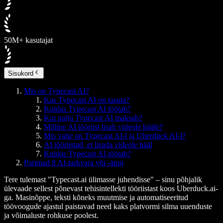
50M+ kasutajat
Sisukord
Mis on Typecast AI?
Kas Typecast AI on tasuta?
Kuidas Typecast AI töötab?
Kui palju Typecast AI maksab?
Milline AI tööriist lisab videole hääle?
Mis vahe on Typecast AI-l ja Uberduck AI-l?
AI tööriistad, et lisada videole hääl
Kuidas Typecast AI töötab?
Parimad 8 AI-tarkvara või -äppi
Tere tulemast "Typecast.ai ülimasse juhendisse" – sinu põhjalik
ülevaade sellest põnevast tehisintellekti tööriistast koos Uberduck.ai-
ga. Masinõppe, teksti kõneks muutmise ja automatiseeritud
töövoogude ajastul paistavad need kaks platvormi silma uuenduste
ja võimaluste rohkuse poolest.