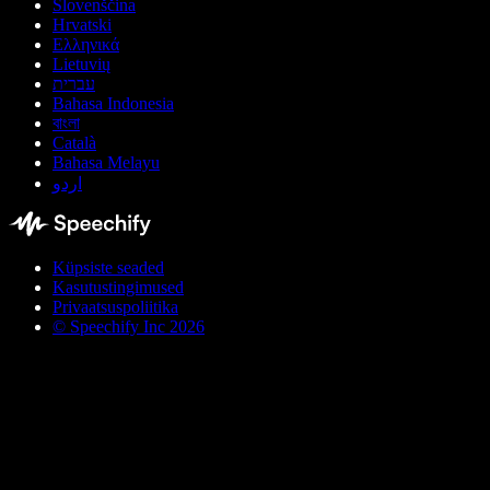
Slovenščina
Hrvatski
Ελληνικά
Lietuvių
עברית
Bahasa Indonesia
বাংলা
Català
Bahasa Melayu
اردو
Küpsiste seaded
Kasutustingimused
Privaatsuspoliitika
© Speechify Inc 2026