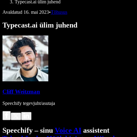
Typecast.ai ülim juhend
Avaldatud
16. mai 2023
•
Tõhusus
Typecast.ai ülim juhend
Cliff Weitzman
Speechify tegevjuht/asutaja
Speechify – sinu
Voice AI
assistent