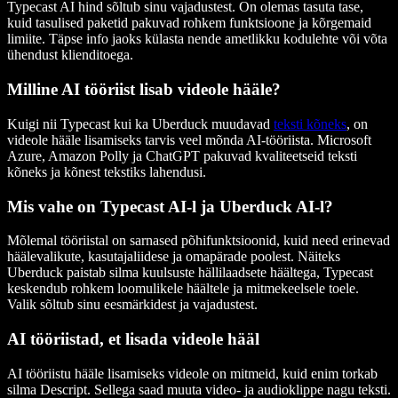
Typecast AI hind sõltub sinu vajadustest. On olemas tasuta tase,
kuid tasulised paketid pakuvad rohkem funktsioone ja kõrgemaid
limiite. Täpse info jaoks külasta nende ametlikku kodulehte või võta
ühendust klienditoega.
Milline AI tööriist lisab videole hääle?
Kuigi nii Typecast kui ka Uberduck muudavad
teksti kõneks
, on
videole hääle lisamiseks tarvis veel mõnda AI-tööriista. Microsoft
Azure, Amazon Polly ja ChatGPT pakuvad kvaliteetseid teksti
kõneks ja kõnest tekstiks lahendusi.
Mis vahe on Typecast AI-l ja Uberduck AI-l?
Mõlemal tööriistal on sarnased põhifunktsioonid, kuid need erinevad
häälevalikute, kasutajaliidese ja omapärade poolest. Näiteks
Uberduck paistab silma kuulsuste hällilaadsete häältega, Typecast
keskendub rohkem loomulikele häältele ja mitmekeelsele toele.
Valik sõltub sinu eesmärkidest ja vajadustest.
AI tööriistad, et lisada videole hääl
AI tööriistu hääle lisamiseks videole on mitmeid, kuid enim torkab
silma Descript. Sellega saad muuta video- ja audioklippe nagu teksti.