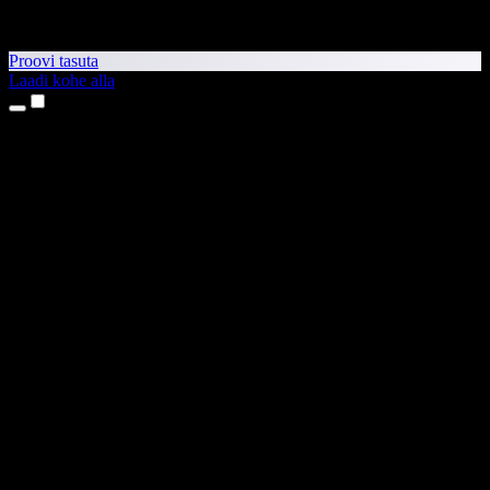
Proovi tasuta
Laadi kohe alla
Tooted
Tekst kõneks
iPhone’i ja iPadi rakendused
Androidi rakendus
Chrome’i laiendus
Edge’i laiendus
Veebirakendus
Maci rakendus
Windowsi rakendus