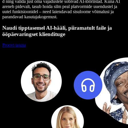
d ning valida just oma vajadustele sobivad AI-tööriistad. Kuna AI
areneb pidevalt, tasub hoida silm peal platvormide uuendustel ja
uutel funktsioonidel – need laiendavad sisuloome võimalusi ja
parandavad kasutajakogemust.
Naudi tipptasemel AI-hääli, piiramatult faile ja
ööpäevaringset kliendituge
Proovi tasuta