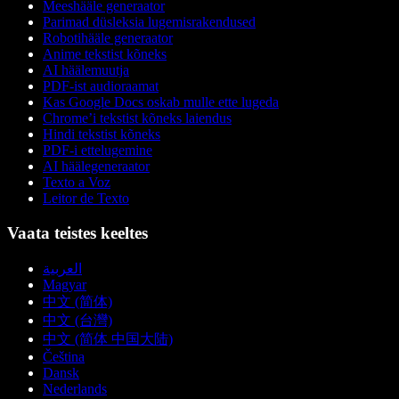
Meeshääle generaator
Parimad düsleksia lugemisrakendused
Robotihääle generaator
Anime tekstist kõneks
AI häälemuutja
PDF-ist audioraamat
Kas Google Docs oskab mulle ette lugeda
Chrome’i tekstist kõneks laiendus
Hindi tekstist kõneks
PDF-i ettelugemine
AI häälegeneraator
Texto a Voz
Leitor de Texto
Vaata teistes keeltes
العربية
Magyar
中文 (简体)
中文 (台灣)
中文 (简体 中国大陆)
Čeština
Dansk
Nederlands