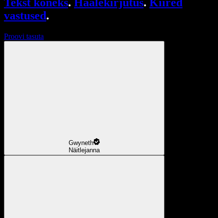
Tekst kõneks
.
Häälekirjutus
.
Kiired
vastused
.
Proovi tasuta
Gwyneth
Näitlejanna