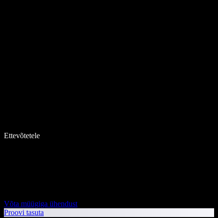
Ettevõtetele
Võta müügiga ühendust
Proovi tasuta