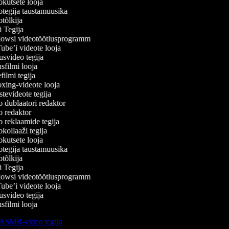
kutsete looja
tegija taustamuusika
tõlkija
 Tegija
wsi videotöötlusprogramm
be’i videote looja
svideo tegija
filmi looja
lmi tegija
ing-videote looja
evideote tegija
 dublaatori redaktor
 redaktor
 reklaamide tegija
ollaaži tegija
kutsete looja
tegija taustamuusika
tõlkija
 Tegija
wsi videotöötlusprogramm
be’i videote looja
svideo tegija
filmi looja
ASMR-video tegija