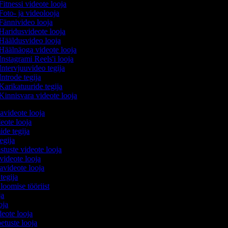
Fitnessi videote looja
Foto- ja videolooja
Fännivideo looja
Haridusvideote looja
Hääldusvideo looja
Häälnäoga videote looja
Instagrami Reels'i looja
Intervjuuvideo tegija
ntrode tegija
Karikatuuride tegija
Kinnisvara videote looja
avideote looja
eote looja
ide tegija
tegija
stuste videote looja
videote looja
videote looja
 tegija
 loomise tööriist
oja
ooja
ideote looja
etuste looja