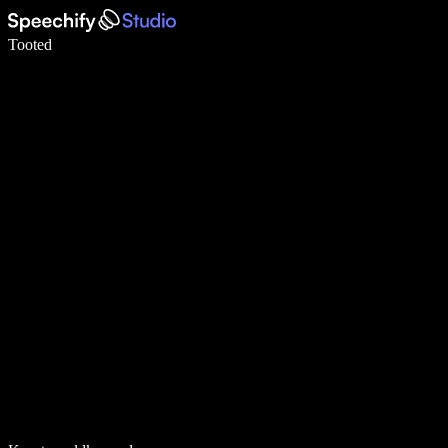
Kirjuta häälega 5× kiiremini
Tooted
Loe lähemalt