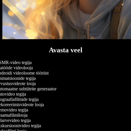
Avasta veel
MR-video tegija
tööde videolooja
roidi videoloome tööriist
matsioonide tegija
ustusvideote looja
omaatne subtiitrite generaator
ovideo tegija
graafiafilmide tegija
oreerimisvideote looja
movideo tegija
aamafilmilooja
arvevideo tegija
kursioonivideo tegija
loofilmi looja