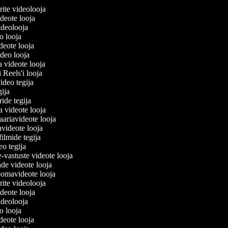
lerite videolooja
videote looja
videolooja
eo looja
ideote looja
ideo looja
a videote looja
i Reels'i looja
video tegija
egija
ride tegija
ra videote looja
ariavideote looja
videote looja
filmide tegija
deo tegija
e-vastuste videote looja
ade videote looja
oomavideote looja
lerite videolooja
videote looja
videolooja
eo looja
ideote looja