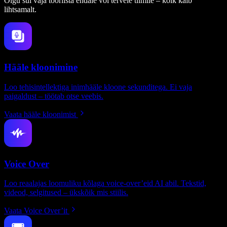
Olgu sul vaja tööriista endale või tervele tiimile – kõik käib
lihtsamalt.
Hääle kloonimine
Loo tehisintellektiga inimhääle kloone sekunditega. Ei vaja
paigaldust – töötab otse veebis.
Vaata hääle kloonimist
Voice Over
Loo reaalajas loomuliku kõlaga voice-over’eid AI abil. Tekstid,
videod, selgitused – ükskõik mis stiilis.
Vaata Voice Over’it