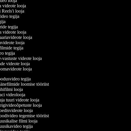
ideo looja
a videote looja
i Reels'i looja
video tegija
egija
ride tegija
ra videote looja
ariavideote looja
videote looja
filmide tegija
deo tegija
e-vastuste videote looja
ade videote looja
oomavideote looja
dusvideo tegija
nefilmide loomise tööriist
ifilmi looja
ci videolooja
a tuuri videote looja
givideoõpetuste looja
disvideote looja
divideo tegemise tööriist
sikalise filmi looja
sikavideo tegija