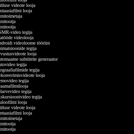
tluse videote looja
taasiafilmi looja
mitoimetaja
mitootja
mitootja
MR-video tegija
tööde videolooja
roidi videoloome tööriist
matsioonide tegija
ustusvideote looja
omaatne subtiitrite generaator
ovideo tegija
graafiafilmide tegija
oreerimisvideote looja
movideo tegija
aamafilmilooja
arvevideo tegija
kursioonivideo tegija
loofilmi looja
tluse videote looja
taasiafilmi looja
mitoimetaja
mitootja
mitootja