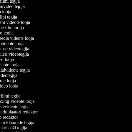
filmi tegija
onivideo tegija
eo looja
lipi tegija
ani videote looja
ne filmitootja
deo tegija
meedia videote looja
e-videote looja
etuse videotegija
reileri videotegija
deo looja
ideote looja
nialvideote tegija
videotegija
eote looja
video looja
lmi tegija
ing-videote looja
evideote tegija
 dublaatori redaktor
 redaktor
 reklaamide tegija
ollaaži tegija