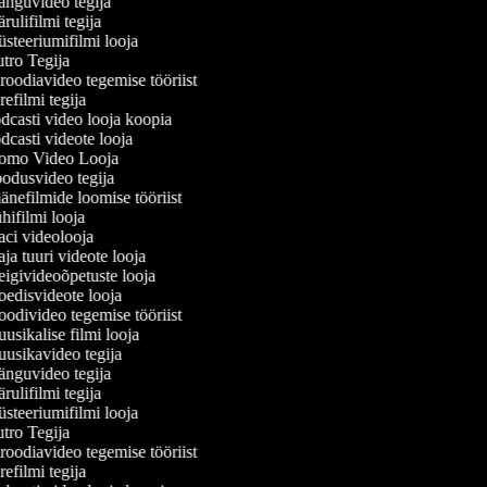
nguvideo tegija
ulifilmi tegija
teeriumifilmi looja
ro Tegija
oodiavideo tegemise tööriist
efilmi tegija
casti video looja koopia
casti videote looja
omo Video Looja
dusvideo tegija
nefilmide loomise tööriist
ifilmi looja
ci videolooja
a tuuri videote looja
givideoõpetuste looja
disvideote looja
divideo tegemise tööriist
sikalise filmi looja
sikavideo tegija
nguvideo tegija
ulifilmi tegija
teeriumifilmi looja
ro Tegija
oodiavideo tegemise tööriist
efilmi tegija