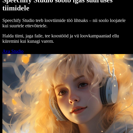
tiimidele
Speechify Studio teeb loovtiimide töö lihtsaks – nii soolo loojatele
kui suurtele ettevõtetele.
Halda tiimi, jaga faile, tee koostööd ja vii loovkampaaniad ellu
kiiremini kui kunagi varem.
Ava Studio