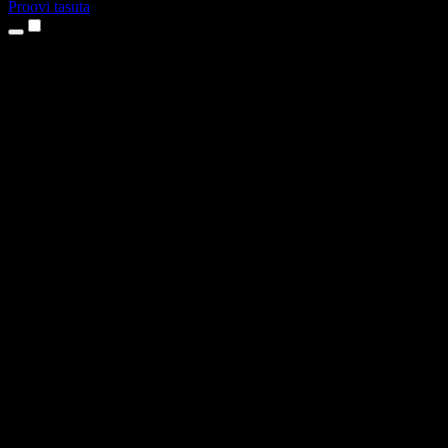
Proovi tasuta
Tooted
Tekst kõneks
iPhone’i ja iPadi rakendused
Androidi rakendus
Chrome’i laiendus
Edge’i laiendus
Veebirakendus
Maci rakendus
Windowsi rakendus
AI häältegeneraator
Pealelugemine
Dublaaž
Hääle kloonimine