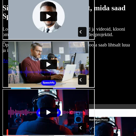
Siin on vaid väike osa sellest, mida saad
Speechify Studioga teha.
Loo voice-over’eid, kasuta tasuta pilte, helisid ja videoid, klooni
oma häält ja pane kokku terviklikud audio-videoprojektid.
Õppimiskõver puudub, kõik töötab veebis – looja saab lihtsalt luua
ja ideed kiiresti ellu viia.
Ava Studio