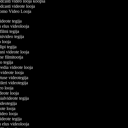
casti video looja koopia
casti videote looja
omo Video Looja
videote tegija
u elus videolooja
filmi tegija
onivideo tegija
eo looja
lipi tegija
ani videote looja
ne filmitootja
deo tegija
meedia videote looja
e-videote looja
etuse videotegija
reileri videotegija
deo looja
ideote looja
nialvideote tegija
videotegija
eote looja
video looja
videote tegija
u elus videolooja