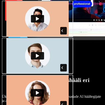
Lai valik mees- ja naishääli eri
aktsentidega
Ükski projekt ei pea kõlama ühtemoodi. Vali sadade AI häältegijate
ja aktsentide hulgast ning kohanda neid.