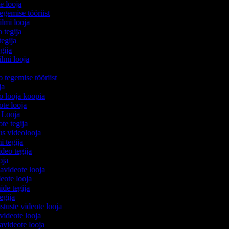
te looja
egemise tööriist
filmi looja
o tegija
tegija
egija
ilmi looja
o tegemise tööriist
ija
eo looja koopia
eote looja
o Looja
ote tegija
us videolooja
mi tegija
ideo tegija
ooja
avideote looja
eote looja
ide tegija
tegija
stuste videote looja
videote looja
videote looja