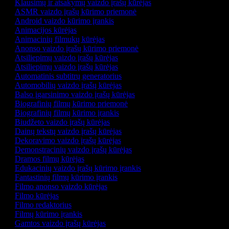
Klausimų ir atsakymų vaizdo įrašų kūrėjas
ASMR vaizdo įrašų kūrimo priemonė
Android vaizdo kūrimo įrankis
Animacijos kūrėjas
Animacinių filmukų kūrėjas
Anonso vaizdo įrašų kūrimo priemonė
Atsiliepimų vaizdo įrašų kūrėjas
Atsiliepimų vaizdo įrašų kūrėjas
Automatinis subtitrų generatorius
Automobilių vaizdo įrašų kūrėjas
Balso įgarsinimo vaizdo įrašų kūrėjas
Biografinių filmų kūrimo priemonė
Biografinių filmų kūrimo įrankis
Biudžeto vaizdo įrašų kūrėjas
Dainų tekstų vaizdo įrašų kūrėjas
Dekoravimo vaizdo įrašų kūrėjas
Demonstracinių vaizdo įrašų kūrėjas
Dramos filmų kūrėjas
Edukacinių vaizdo įrašų kūrimo įrankis
Fantastinių filmų kūrimo įrankis
Filmo anonso vaizdo kūrėjas
Filmo kūrėjas
Filmo redaktorius
Filmų kūrimo įrankis
Gamtos vaizdo įrašų kūrėjas