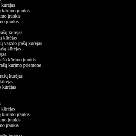
ų kūrėjas
šų kūrimo įrankis
rimo įrankis
imo įrankis
įrašų kūrėjas
šų kūrėjas
mų vaizdo įrašų kūrėjas
rašų kūrėjas
rėjas
rašų kūrimo įrankis
 įrašų kūrimo priemonė
s
įrašų kūrėjas
 kūrėjas
o kūrėjas
is
ų kūrėjas
šų kūrimo įrankis
rimo įrankis
imo įrankis