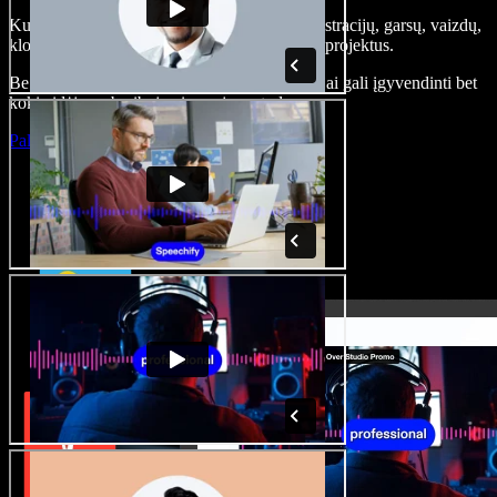
Kurkite įgarsinimus, pridėkite nemokamų iliustracijų, garsų, vaizdų,
klonuokite balsą – kurkite pilnus, įspūdingus projektus.
Be jokių mokymų ir viskas naršyklėje – kūrėjai gali įgyvendinti bet
kokią idėją, neberibojami senųjų metodų.
Paleisti studiją