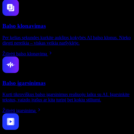
Balso klonavimas
Per kelias sekundes kurkite aukštos kokybės AI balso klonus. Nieko
diegti nereikia – viskas veikia naršyklėje.
Žiūrėti balso klonavimą
Balso įgarsinimas
Kurti tikroviškus balso įgarsinimus realiuoju laiku su AI. Įgarsinkite
tekstus, vaizdo įrašus ar kitą turinį bet kokiu stiliumi.
Žiūrėti įgarsinimą