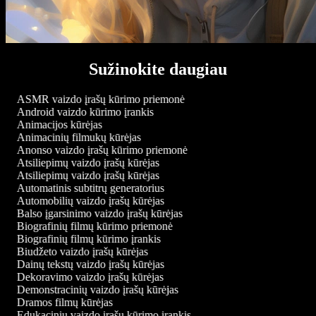
Sužinokite daugiau
ASMR vaizdo įrašų kūrimo priemonė
Android vaizdo kūrimo įrankis
Animacijos kūrėjas
Animacinių filmukų kūrėjas
Anonso vaizdo įrašų kūrimo priemonė
Atsiliepimų vaizdo įrašų kūrėjas
Atsiliepimų vaizdo įrašų kūrėjas
Automatinis subtitrų generatorius
Automobilių vaizdo įrašų kūrėjas
Balso įgarsinimo vaizdo įrašų kūrėjas
Biografinių filmų kūrimo priemonė
Biografinių filmų kūrimo įrankis
Biudžeto vaizdo įrašų kūrėjas
Dainų tekstų vaizdo įrašų kūrėjas
Dekoravimo vaizdo įrašų kūrėjas
Demonstracinių vaizdo įrašų kūrėjas
Dramos filmų kūrėjas
Edukacinių vaizdo įrašų kūrimo įrankis