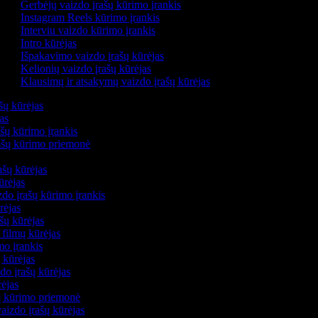
Gerbėjų vaizdo įrašų kūrimo įrankis
Instagram Reels kūrimo įrankis
Interviu vaizdo kūrimo įrankis
Intro kūrėjas
Išpakavimo vaizdo įrašų kūrėjas
Kelionių vaizdo įrašų kūrėjas
Klausimų ir atsakymų vaizdo įrašų kūrėjas
ašų kūrėjas
jas
ašų kūrimo įrankis
įrašų kūrimo priemonė
ašų kūrėjas
kūrėjas
do įrašų kūrimo įrankis
ūrėjas
šų kūrėjas
s filmų kūrėjas
imo įrankis
ų kūrėjas
do įrašų kūrėjas
rėjas
šų kūrimo priemonė
vaizdo įrašų kūrėjas