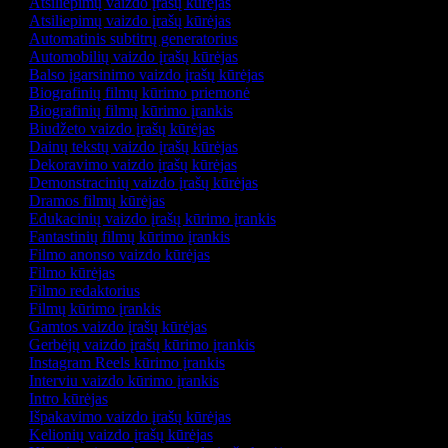
Atsiliepimų vaizdo įrašų kūrėjas
Atsiliepimų vaizdo įrašų kūrėjas
Automatinis subtitrų generatorius
Automobilių vaizdo įrašų kūrėjas
Balso įgarsinimo vaizdo įrašų kūrėjas
Biografinių filmų kūrimo priemonė
Biografinių filmų kūrimo įrankis
Biudžeto vaizdo įrašų kūrėjas
Dainų tekstų vaizdo įrašų kūrėjas
Dekoravimo vaizdo įrašų kūrėjas
Demonstracinių vaizdo įrašų kūrėjas
Dramos filmų kūrėjas
Edukacinių vaizdo įrašų kūrimo įrankis
Fantastinių filmų kūrimo įrankis
Filmo anonso vaizdo kūrėjas
Filmo kūrėjas
Filmo redaktorius
Filmų kūrimo įrankis
Gamtos vaizdo įrašų kūrėjas
Gerbėjų vaizdo įrašų kūrimo įrankis
Instagram Reels kūrimo įrankis
Interviu vaizdo kūrimo įrankis
Intro kūrėjas
Išpakavimo vaizdo įrašų kūrėjas
Kelionių vaizdo įrašų kūrėjas