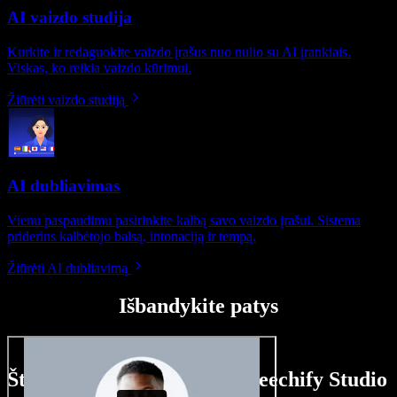
AI vaizdo studija
Kurkite ir redaguokite vaizdo įrašus nuo nulio su AI įrankiais.
Viskas, ko reikia vaizdo kūrimui.
Žiūrėti vaizdo studiją
AI dubliavimas
Vienu paspaudimu pasirinkite kalbą savo vaizdo įrašui. Sistema
priderins kalbėtojo balsą, intonaciją ir tempą.
Žiūrėti AI dubliavimą
Išbandykite patys
Štai ką galite nuveikti su Speechify Studio