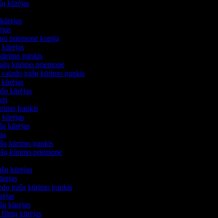
ašų kūrėjas
ų kūrėjas
rėjas
imo priemonė kopija
ų kūrėjas
 kūrimo įrankis
 įrašų kūrimo priemonė
 vaizdo įrašų kūrimo įrankis
ų kūrėjas
ašo kūrėjas
nkis
ūrimo Įrankis
ų kūrėjas
ašų kūrėjas
jas
ašų kūrimo įrankis
įrašų kūrimo priemonė
ašų kūrėjas
kūrėjas
do įrašų kūrimo įrankis
ūrėjas
šų kūrėjas
s filmų kūrėjas