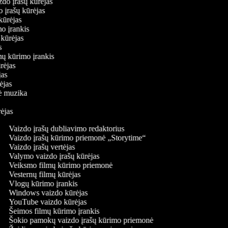
aizdo įrašų kūrėjas
o įrašų kūrėjas
 kūrėjas
mo įrankis
ų kūrėjas
as
mų kūrimo įrankis
ūrėjas
ėjas
rėjas
nė muzika
rėjas
Vaizdo įrašų dubliavimo redaktorius
Vaizdo įrašų kūrimo priemonė „Storytime“
Vaizdo įrašų vertėjas
Valymo vaizdo įrašų kūrėjas
Veiksmo filmų kūrimo priemonė
Vesternų filmų kūrėjas
Vlogų kūrimo įrankis
Windows vaizdo kūrėjas
YouTube vaizdo kūrėjas
Šeimos filmų kūrimo įrankis
Šokio pamokų vaizdo įrašų kūrimo priemonė