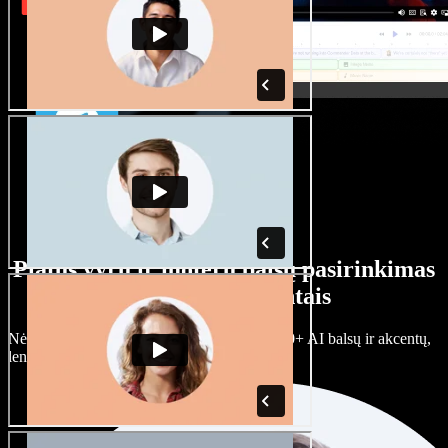
Platus vyrų ir moterų balsų pasirinkimas
su įvairiais akcentais
Nėra dviejų vienodų projektų. Rinkitės iš 100+ AI balsų ir akcentų,
lengvai juos prisitaikykite.