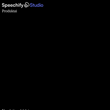
Rašykite 5× greičiau naudodami diktavimą balsu
Produktai
Sužinokite daugiau