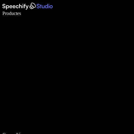
Escriu 5× més ràpid amb la veu
Productes
Més informació