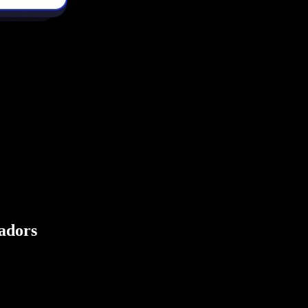
eadors