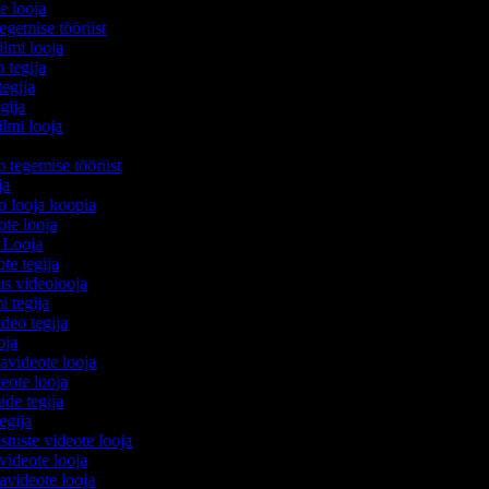
te looja
egemise tööriist
filmi looja
o tegija
tegija
egija
ilmi looja
a
o tegemise tööriist
ija
eo looja koopia
eote looja
o Looja
ote tegija
lus videolooja
mi tegija
ideo tegija
ooja
avideote looja
eote looja
ide tegija
tegija
stuste videote looja
 videote looja
videote looja