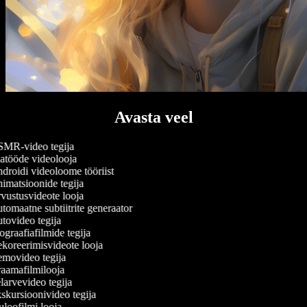
Avasta veel
MR-video tegija
tööde videolooja
roidi videoloome tööriist
matsioonide tegija
ustusvideote looja
omaatne subtiitrite generaator
ovideo tegija
graafiafilmide tegija
oreerimisvideote looja
movideo tegija
amafilmilooja
arvevideo tegija
kursioonivideo tegija
loofilmi looja