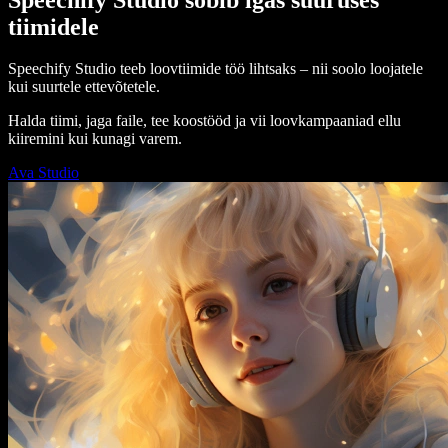
tiimidele
Speechify Studio teeb loovtiimide töö lihtsaks – nii soolo loojatele
kui suurtele ettevõtetele.
Halda tiimi, jaga faile, tee koostööd ja vii loovkampaaniad ellu
kiiremini kui kunagi varem.
Ava Studio