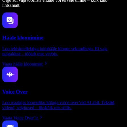
Olgu sul vaja tööriista endale või tervele tiimile – kõik käib
lihtsamalt.
Hääle kloonimine
Loo tehisintellektiga inimhääle kloone sekunditega. Ei vaja
paigaldust – töötab otse veebis.
Vaata hääle kloonimist
Voice Over
Loo reaalajas loomuliku kõlaga voice-over’eid AI abil. Tekstid,
videod, selgitused – ükskõik mis stiilis.
Vaata Voice Over’it