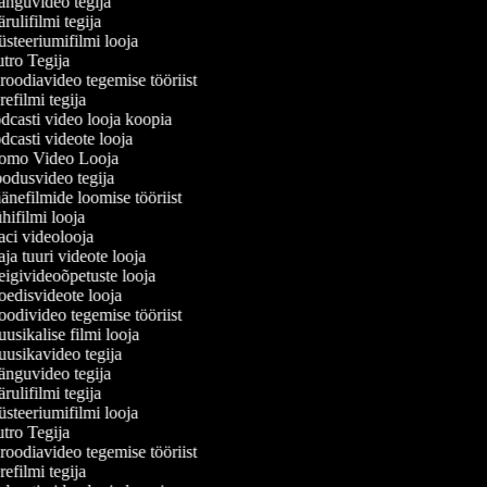
nguvideo tegija
ulifilmi tegija
teeriumifilmi looja
ro Tegija
oodiavideo tegemise tööriist
efilmi tegija
casti video looja koopia
casti videote looja
omo Video Looja
dusvideo tegija
nefilmide loomise tööriist
ifilmi looja
i videolooja
a tuuri videote looja
givideoõpetuste looja
disvideote looja
divideo tegemise tööriist
sikalise filmi looja
sikavideo tegija
nguvideo tegija
ulifilmi tegija
teeriumifilmi looja
ro Tegija
oodiavideo tegemise tööriist
efilmi tegija