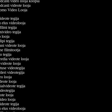
casti video looja koopia
casti videote looja
omo Video Looja
videote tegija
u elus videolooja
filmi tegija
onivideo tegija
eo looja
lipi tegija
ani videote looja
ine filmitootja
deo tegija
meedia videote looja
e-videote looja
etuse videotegija
reileri videotegija
deo looja
ideote looja
nialvideote tegija
videotegija
eote looja
video looja
videote tegija
u elus videolooja