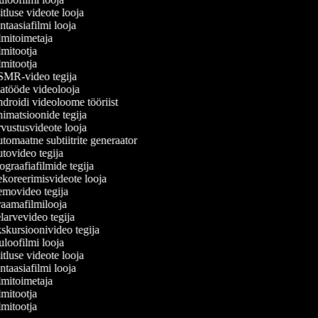
tluse videote looja
taasiafilmi looja
mitoimetaja
mitootja
mitootja
MR-video tegija
tööde videolooja
roidi videoloome tööriist
matsioonide tegija
ustusvideote looja
omaatne subtiitrite generaator
ovideo tegija
graafiafilmide tegija
oreerimisvideote looja
movideo tegija
amafilmilooja
arvevideo tegija
kursioonivideo tegija
loofilmi looja
tluse videote looja
taasiafilmi looja
mitoimetaja
mitootja
mitootja