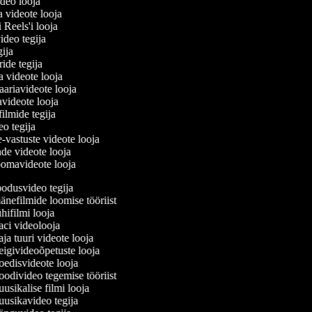
ideo looja
a videote looja
i Reels'i looja
video tegija
egija
uride tegija
ra videote looja
ariavideote looja
avideote looja
filmide tegija
deo tegija
e-vastuste videote looja
ade videote looja
oomavideote looja
dusvideo tegija
nefilmide loomise tööriist
ifilmi looja
i videolooja
a tuuri videote looja
givideoõpetuste looja
disvideote looja
divideo tegemise tööriist
sikalise filmi looja
sikavideo tegija