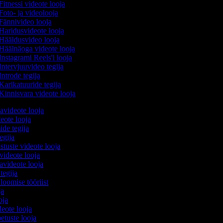
itnessi videote looja
oto- ja videolooja
Fännivideo looja
Haridusvideote looja
Hääldusvideo looja
Häälnäoga videote looja
nstagrami Reels'i looja
ntervjuuvideo tegija
ntrode tegija
arikatuuride tegija
Kinnisvara videote looja
avideote looja
eote looja
ide tegija
tegija
stuste videote looja
 videote looja
videote looja
 tegija
 loomise tööriist
oja
ooja
ideote looja
etuste looja