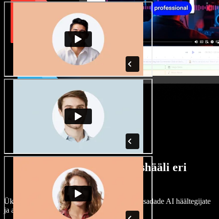
Lai valik mees- ja naishääli eri
aktsentidega
Ükski projekt ei pea kõlama ühtemoodi. Vali sadade AI häältegijate
ja aktsentide hulgast ning kohanda neid.