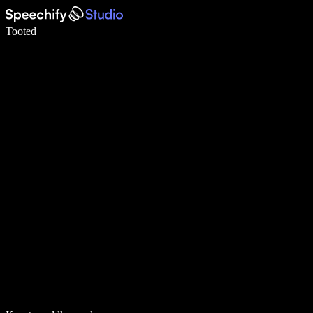
Kirjuta häälega 5× kiiremini
Tooted
Loe lähemalt