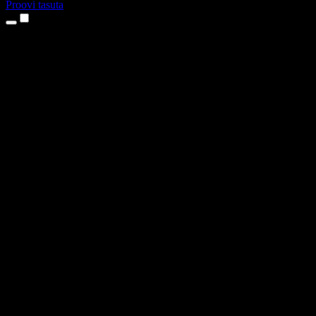
Proovi tasuta
Tooted
Tekst kõneks
iPhone’i ja iPadi rakendused
Androidi rakendus
Chrome’i laiendus
Edge’i laiendus
Veebirakendus
Maci rakendus
Windowsi rakendus
AI häältegeneraator
Pealelugemine
Dublaaž
Hääle kloonimine