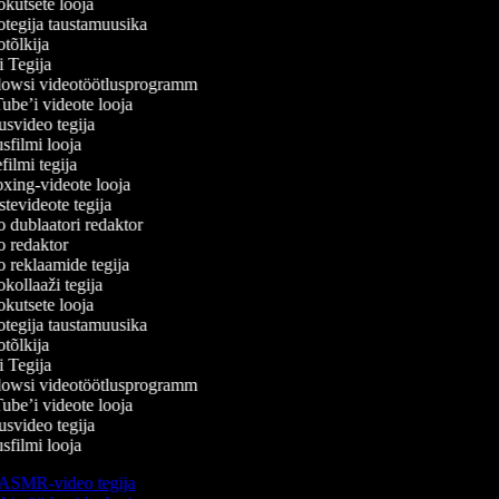
kutsete looja
tegija taustamuusika
õlkija
 Tegija
wsi videotöötlusprogramm
be’i videote looja
svideo tegija
filmi looja
lmi tegija
ing-videote looja
evideote tegija
dublaatori redaktor
 redaktor
reklaamide tegija
ollaaži tegija
kutsete looja
tegija taustamuusika
õlkija
 Tegija
wsi videotöötlusprogramm
be’i videote looja
svideo tegija
filmi looja
ASMR-video tegija