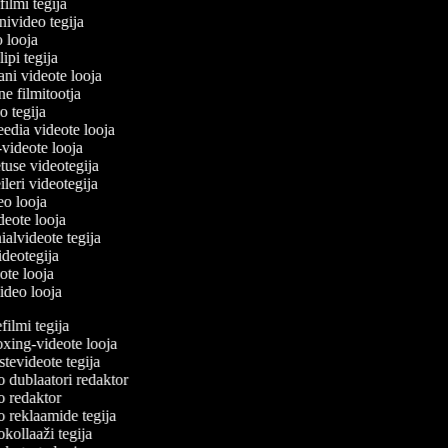
filmi tegija
onivideo tegija
eo looja
lipi tegija
ani videote looja
ine filmitootja
deo tegija
meedia videote looja
e-videote looja
etuse videotegija
reileri videotegija
deo looja
ideote looja
nialvideote tegija
videotegija
eote looja
video looja
lmi tegija
ing-videote looja
evideote tegija
dublaatori redaktor
 redaktor
reklaamide tegija
ollaaži tegija