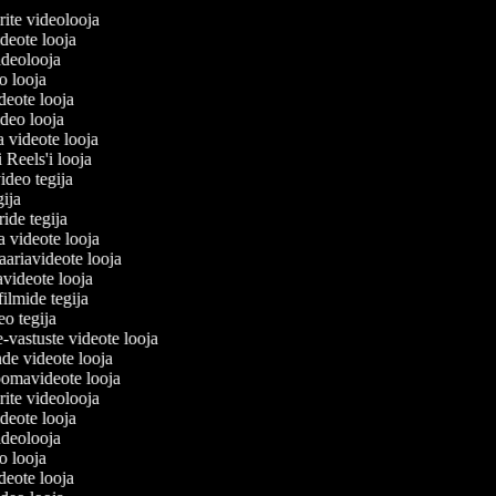
lerite videolooja
videote looja
 videolooja
eo looja
ideote looja
ideo looja
a videote looja
i Reels'i looja
video tegija
egija
uride tegija
ra videote looja
ariavideote looja
avideote looja
filmide tegija
deo tegija
e-vastuste videote looja
ade videote looja
oomavideote looja
lerite videolooja
videote looja
 videolooja
eo looja
ideote looja