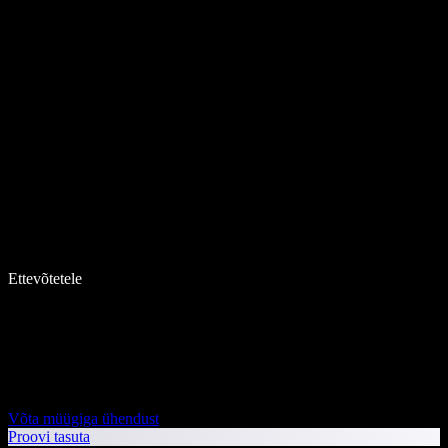
Ettevõtetele
Võta müügiga ühendust
Proovi tasuta