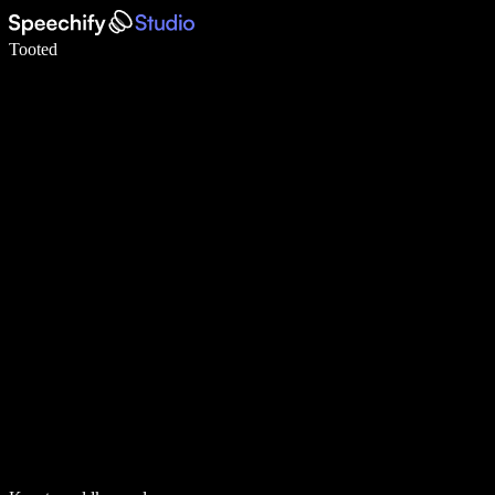
Kirjuta häälega 5× kiiremini
Tooted
Loe lähemalt