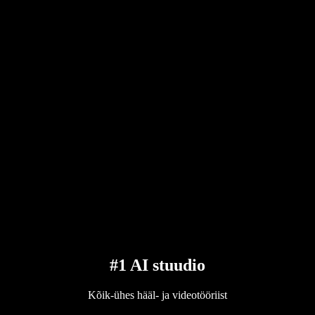
#1 AI stuudio
Kõik-ühes hääl- ja videotööriist