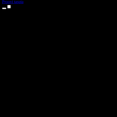
Proovi tasuta
Tooted
Tekst kõneks
iPhone’i ja iPadi rakendused
Androidi rakendus
Chrome’i laiendus
Edge’i laiendus
Veebirakendus
Maci rakendus
Windowsi rakendus
AI häältegeneraator
Pealelugemine
Dublaaž
Hääle kloonimine