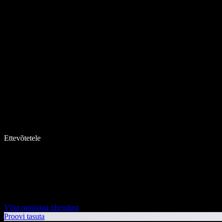
Ettevõtetele
Võta müügiga ühendust
Proovi tasuta