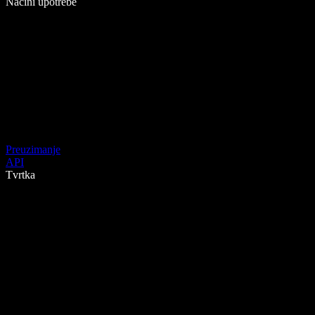
Načini upotrebe
Preuzimanje
API
Tvrtka