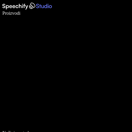
Pišite 5× brže uz glasovno diktiranje
Proizvodi
Saznajte više