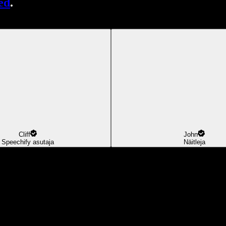
ed
.
Cliff
John
Speechify asutaja
Näitleja