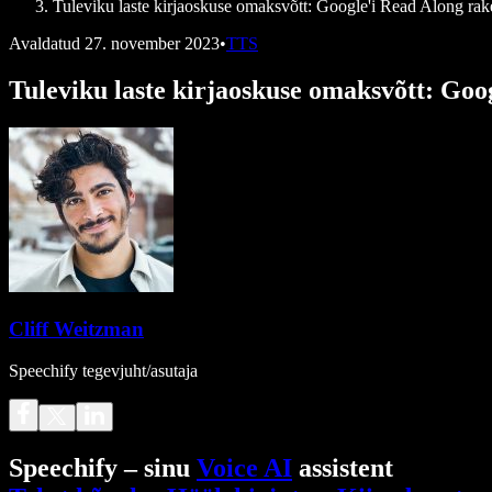
Tuleviku laste kirjaoskuse omaksvõtt: Google'i Read Along ra
Avaldatud
27. november 2023
•
TTS
Tuleviku laste kirjaoskuse omaksvõtt: Go
Cliff Weitzman
Speechify tegevjuht/asutaja
Speechify – sinu
Voice AI
assistent