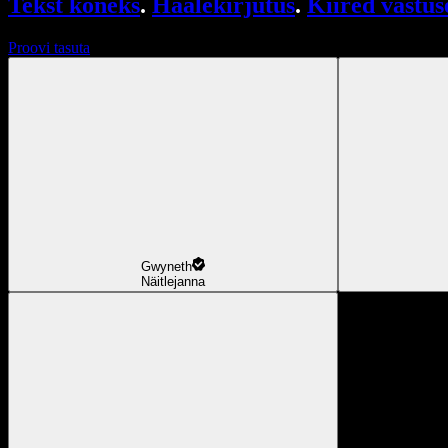
Tekst kõneks
.
Häälekirjutus
.
Kiired vastus
Proovi tasuta
Gwyneth
Näitlejanna