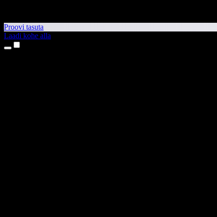
Proovi tasuta
Laadi kohe alla
Tooted
Tekst kõneks
iPhone’i ja iPadi rakendused
Androidi rakendus
Chrome’i laiendus
Edge’i laiendus
Veebirakendus
Maci rakendus
Windowsi rakendus