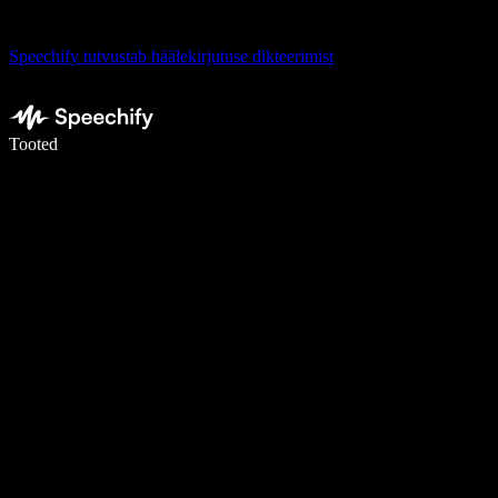
Speechify tutvustab häälekirjutuse dikteerimist
Kirjuta häälega 5× kiiremini
Tooted
Loe lähemalt