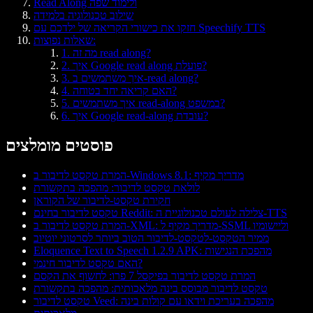
Read Along ולימוד שפה
שילוב טכנולוגיה בלמידה
חזקו את כישורי הקריאה של ילדכם עם Speechify TTS
שאלות נפוצות:
1. מה זה read along?
2. איך Google read along פועלת?
3. איך משתמשים ב-read along?
4. האם קריאה יחד בטוחה?
5. איך משתמשים read-along במשפט?
6. איך Google read-along עובדת?
פוסטים מומלצים
המרת טקסט לדיבור ב-Windows 8.1: מדריך מקיף
לולאת טקסט לדיבור: מהפכה בתקשורת
חקירת טקסט‑לדיבור של הקוראן
טקסט לדיבור בחינם Reddit: צלילה לעולם טכנולוגיית ה-TTS
המרת טקסט לדיבור ב-XML: מדריך מקיף ל-SSML וליישומיו
ממיר הטקסט‑לטקסט‑לדיבור הטוב ביותר לסרטוני יוטיוב
Eloquence Text to Speech 1.2.9 APK: מהפכת הנגישות
האם טקסט לדיבור חינמי?
המרת טקסט לדיבור בפיקסל 7 פרו: לחשוף את הקסם
טקסט לדיבור מבוסס בינה מלאכותית: מהפכה בתקשורת
טקסט לדיבור Veed: מהפכה בעריכת וידאו עם קולות בינה