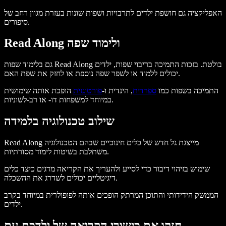
האפליקציה גם חושפת ילדים לתרבויות ושפות שונות בעזרת מגוון רחב של
סיפורים.
Read Along ולימוד שפה
גם בלימוד שפות Read Along בולטת. בזכות התמיכה בריבוי שפות, ילדים
יכולים ללמוד או לשפר שפה נוספת או לחזק את שפת האם.
התמיכה בשפות כמו
ספרדית
, הינדית ו-
פורטוגזית
הופכת אותה שימושית
במיוחד למשפחות דו- או רב-לשוניות.
שילוב טכנולוגיה בלמידה
Read Along מייצגת גל חדש של כלים חינוכיים שבהם הטכנולוגיה
משתלבת בשיטות לימוד מסורתיות.
שימוש בזיהוי דיבור כדי לסייע ולהעריך את הקריאה מדגים כיצד כלים
דיגיטליים יכולים לשדרג את ההשכלה.
הממשק הידידותי והתוכן המרתק הופכים אותה לפופולרית במיוחד בקרב
ילדים.
חזקו את כישורי הקריאה של ילדכם עם