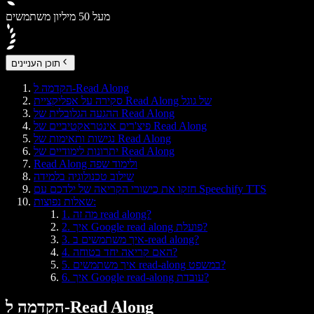
מעל 50 מיליון משתמשים
תוכן העניינים
הקדמה ל-Read Along
סקירה על אפליקציית Read Along של גוגל
ההגעה הגלובלית של Read Along
פיצ'רים אינטראקטיביים של Read Along
נגישות ותאימות של Read Along
יתרונות לימודיים של Read Along
Read Along ולימוד שפה
שילוב טכנולוגיה בלמידה
חזקו את כישורי הקריאה של ילדכם עם Speechify TTS
שאלות נפוצות:
1. מה זה read along?
2. איך Google read along פועלת?
3. איך משתמשים ב-read along?
4. האם קריאה יחד בטוחה?
5. איך משתמשים read-along במשפט?
6. איך Google read-along עובדת?
הקדמה ל-Read Along