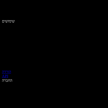
שימושים
הורדה
API
החברה