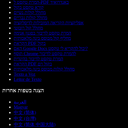
המרת טקסט ל-PDF באנדרואיד
קורא טקסט בקול
מחולל קולות נשיים
מחולל קולות גבריים
אפליקציות הקריאה המובילות לדיסלקציה
מחולל קול רובוטי
המרת טקסט לדיבור בסגנון אנימה
מחליף קול מבוסס בינה מלאכותית
הקראת PDF בקול
האם Google Docs יכול להקריא לי טקסט?
תוסף Chrome להמרת טקסט לדיבור
המרת טקסט לדיבור בהינדית
הקראת PDF בקול רם
מחולל קולות מבוסס בינה מלאכותית
Texto a Voz
Leitor de Texto
הצגה בשפות אחרות
العربية
Magyar
中文 (简体)
中文 (台灣)
中文 (简体 中国大陆)