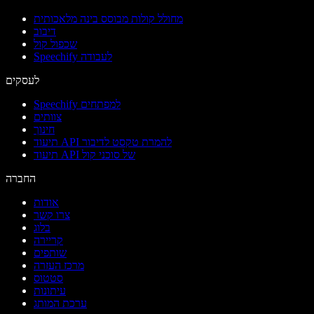
מחולל קולות מבוסס בינה מלאכותית
דיבוב
שכפול קול
Speechify לעבודה
לעסקים
Speechify למפתחים
צוותים
חינוך
תיעוד API להמרת טקסט לדיבור
תיעוד API של סוכני קול
החברה
אודות
צרו קשר
בלוג
קריירה
שותפים
מרכז העזרה
סטטוס
עיתונות
ערכת המותג