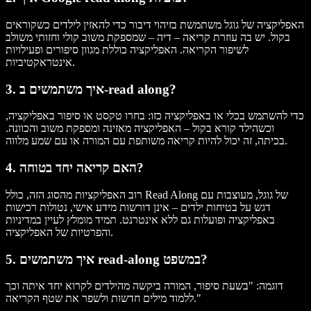
האפליקציה של גוגל משתמשת בזיהוי דיבור כדי להאזין לילדים כשקוראים
בקול. יש בה עוזרת קריאה – דיה – שמספקת משוב קולי וחזותי משולב
לשיפור הקריאה. האפליקציה כוללת מגוון סיפורים ופעילויות
אינטראקטיביות.
3. איך משתמשים ב-read along?
כדי להשתמש בכלי או באפליקציה כזו: בחרו טקסט או סיפור באפליקציה,
וכשהילד קורא בקול – האפליקציה מאזינה ומספקת משוב והכוונה.
בכיתה, זה יכול להיות קריאה משותפת עם המורה או עם שמע מלווה.
4. האם קריאה יחד בטוחה?
רוב האפליקציות מהסוג הזה, כולל Read Along של גוגל, מעוצבות עם
דגש על בטיחות ילדים – אינן דורשות מידע אישי, נטולות רכישות
באפליקציה ופועלות גם ללא אינטרנט. תמיד מומלץ לעיין במדיניות
והפרטיות של האפליקציה.
5. איך משתמשים read-along במשפט?
דוגמה: "בשעת סיפור, המורה ביקשה מהילדים לקרוא יחד איתה וכך
ללמוד מילים חדשות ולשפר את שטף הקריאה."