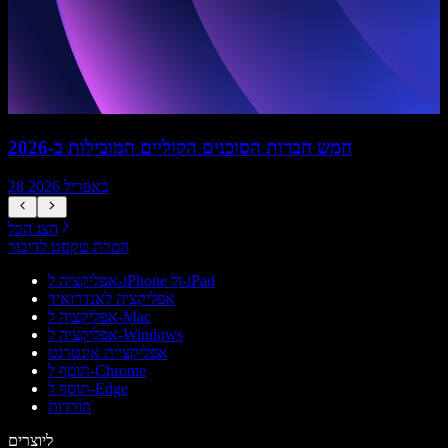
חמש חברות הסוכנים הקוליים המובילות ב-2026
28 באפריל 2026
הצג הכל
המרת טקסט לדיבור
אפליקציה ל-iPhone ול-iPad
אפליקציה לאנדרואיד
אפליקציה ל-Mac
אפליקציה ל-Windows
אפליקציית אינטרנט
תוסף ל-Chrome
תוסף ל-Edge
הורדות
ליוצרים