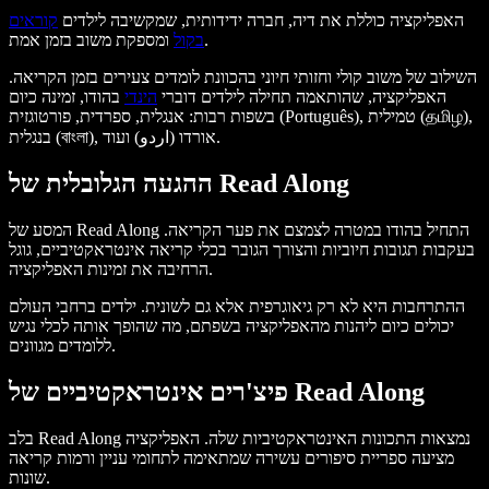
האפליקציה כוללת את דיה, חברה ידידותית, שמקשיבה לילדים
קוראים
ומספקת משוב בזמן אמת.
בקול
השילוב של משוב קולי וחזותי חיוני בהכוונת לומדים צעירים בזמן הקריאה.
האפליקציה, שהותאמה תחילה לילדים דוברי
הינדי
בהודו, זמינה כיום
בשפות רבות: אנגלית, ספרדית, פורטוגזית (Português), טמילית (தமிழ),
בנגלית (বাংলা), אורדו (اردو) ועוד.
ההגעה הגלובלית של Read Along
המסע של Read Along התחיל בהודו במטרה לצמצם את פער הקריאה.
בעקבות תגובות חיוביות והצורך הגובר בכלי קריאה אינטראקטיביים, גוגל
הרחיבה את זמינות האפליקציה.
ההתרחבות היא לא רק גיאוגרפית אלא גם לשונית. ילדים ברחבי העולם
יכולים כיום ליהנות מהאפליקציה בשפתם, מה שהופך אותה לכלי נגיש
ללומדים מגוונים.
פיצ'רים אינטראקטיביים של Read Along
בלב Read Along נמצאות התכונות האינטראקטיביות שלה. האפליקציה
מציעה ספריית סיפורים עשירה שמתאימה לתחומי עניין ורמות קריאה
שונות.