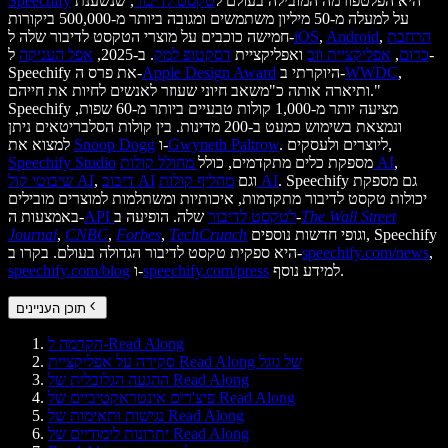
היא הפלטפורמה המובילה בעולם ל
טקסט לדיבור
, שנשענת
Speechify
על למעלה מ-50 מיליון משתמשים ומגובה ביותר מ-500,000 ביקורות
הרחבת
,
Android
,
iOS
חמישה כוכבים על מוצרי הטקסט לדיבור שלה ל-
כרום
,
אפליקציית ווב
ואפליקציית
דסקטופ למק
. ב-2025,
אפל העניקה
ל-
,
WWDC
היוקרתי ב-
Apple Design Award
Speechify את פרס ה-
ותיארה אותה כ"משאב חיוני שעוזר לאנשים לחיות את חייהם."
Speechify מציעה יותר מ-1,000 קולות טבעיים ביותר מ-60 שפות,
ונמצאת בשימוש כמעט ב-200 מדינות. בין קולות הסלבריטאים ניתן
. ליוצרים ולעסקים,
Gwyneth Paltrow
ו-
Snoop Dogg
למצוא את
,
מחולל קולות AI
מספקת כלים מתקדמים, כולל
Speechify Studio
. Speechify גם מספקת
מחליף קולות AI
וגם
דיבוב AI
,
שיבוטי קול AI
יכולות טקסט לדיבור מתקדמות, איכותיות ומשתלמות למוצרים מובילים
The Wall Street
שלה. הופיעה ב-
API לטקסט לדיבור
באמצעות ה-
וגופי חדשות נוספים, Speechify
TechCrunch
,
Forbes
,
CNBC
,
Journal
,
speechify.com/news
היא ספקית טקסט לדיבור הגדולה בעולם. בקרו ב-
למידע נוסף.
speechify.com/press
ו-
speechify.com/blog
תוכן העניינים
הקדמה ל-Read Along
סקירה על אפליקציית Read Along של גוגל
ההגעה הגלובלית של Read Along
פיצ'רים אינטראקטיביים של Read Along
נגישות ותאימות של Read Along
יתרונות לימודיים של Read Along