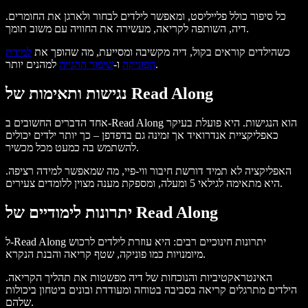
כל סיפור כולל פלייליסט, ומאפשר לילדים לבחור ולארגן את החומרים.
דיה, השותפה לקריאה, מעשירה את החוויה עם משוב תומך.
כשהילדים קוראים בקול, דיה מקשיבה ומסייעת, מה שהופך את
למידת
למהנים יותר.
הפוניקה
ו-
שיפור ההגייה
נגישות ותאימות של Read Along
אחד הדברים החשובים ב-Read Along הוא הנגישות. היא פועלת בעיקר
כאפליקציית אנדרואיד אך זמינה גם בדפדפן – כך יותר ילדים יכולים
להשתמש בה כמעט מכל מכשיר.
האפליקציה לא תמיד דורשת חיבור ווי-פיי, מה שמאפשר למידה רציפה.
היא מתאימה לגילאי 5 ומעלה, ומספקת מענה מצוין ללומדים צעירים.
יתרונות לימודיים של Read Along
ל-Read Along יתרונות חינוכיים רבים: היא עוזרת לילדים לרכוש
מיומנויות כמו פוניקה, שטף קריאה והבנת הנקרא.
האינטראקטיביות והנוכחות של דיה מפשטות את תהליך הקריאה.
הילדים מתרגלים קריאה בסביבה בטוחה ומעודדת ובונים ביטחון ביכולות
שלהם.