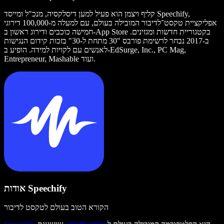
קליף ויצמן הוא פעיל למען דיסלקסיה, מנכ"ל ומייסד Speechify,
אפליקציית טקסט־לדיבור המובילה בעולם, עם למעלה מ-100,000 דירוגי
חמישה כוכבים ודירוג ראשון ב-App Store בקטגוריית חדשות ומגזינים.
ב-2017 נבחר לרשימת פורבס "30 מתחת ל-30" בזכות קידום הנגישות
לאנשים עם לקויות למידה. הופיע ב-EdSurge, Inc., PC Mag,
Entrepreneur, Mashable ועוד.
אודות Speechify
הקורא הטוב בעולם לטקסט לדיבור