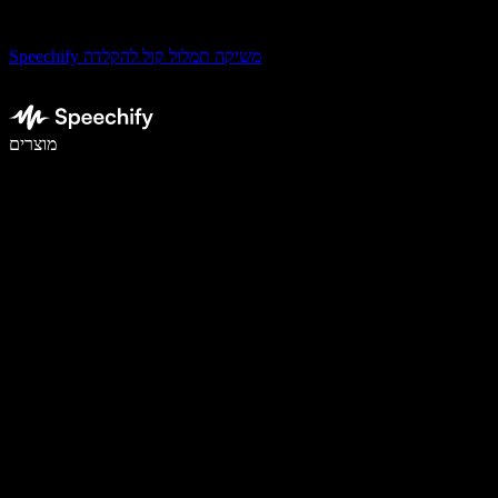
Speechify משיקה תמלול קול להקלדה
לכתוב פי 5 מהר יותר עם הכתבה קולית
מוצרים
למידע נוסף