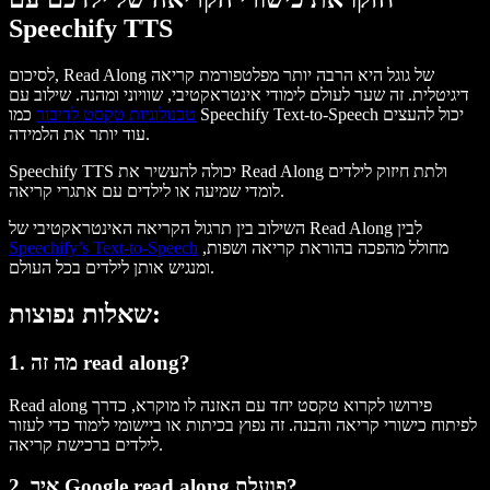
Speechify TTS
לסיכום, Read Along של גוגל היא הרבה יותר מפלטפורמת קריאה
דיגיטלית. זה שער לעולם לימודי אינטראקטיבי, שוויוני ומהנה. שילוב עם
טכנולוגיות טקסט לדיבור
כמו Speechify Text-to-Speech יכול להעצים
עוד יותר את הלמידה.
Speechify TTS יכולה להעשיר את Read Along ולתת חיזוק לילדים
לומדי שמיעה או לילדים עם אתגרי קריאה.
השילוב בין תרגול הקריאה האינטראקטיבי של Read Along לבין
מחולל מהפכה בהוראת קריאה ושפות,
Speechify’s Text-to-Speech
ומנגיש אותן לילדים בכל העולם.
שאלות נפוצות:
1. מה זה read along?
Read along פירושו לקרוא טקסט יחד עם האזנה לו מוקרא, כדרך
לפיתוח כישורי קריאה והבנה. זה נפוץ בכיתות או ביישומי לימוד כדי לעזור
לילדים ברכישת קריאה.
2. איך Google read along פועלת?