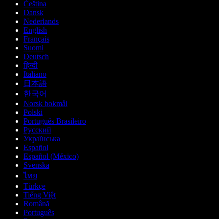
Čeština
Dansk
Nederlands
English
Français
Suomi
Deutsch
हिन्दी
Italiano
日本語
한국어
Norsk bokmål
Polski
Português Brasileiro
Русский
Українська
Español
Español (México)
Svenska
ไทย
Türkçe
Tiếng Việt
Română
Português