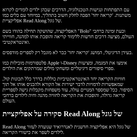
עם התפתחות ונגישות הטכנולוגיה, הדרכים שבהן ילדים לומדים לקרוא
משתנות. 'קריאה יחד' הפכה לחלק חשוב בתהליך, במיוחד עם כלים כמו
אפליקציית Read Along של גוגל.
האפליקציה, שהושקה תחילה בהודו בשם "Bolo" וכעת זמינה ברחבי
העולם, מציעה דרכים חדשות ללימוד קריאה והופכת אותו למהנה, חווייתי
ואינטראקטיבי.
בעידן הדיגיטלי, המושג 'קריאה יחד' כבר לא מוגבל רק לספרים מודפסים.
פלטפורמות מובילות כמו Apple ו-Disney אימצו את המגמה, ומציעות
ספרי סיפורים דיגיטליים ומשחקי מילים שמרתקים את הילדים.
חוויות הקריאה יחד האינטראקטיביות כוללות בדרך כלל תכונות קול,
שמאפשרות לדמויות לדבר ישירות אל הקורא ולהכניס אותו אל תוך
הסיפור. ככל שמספר המנויים עולה, עוד משפחות מקבלות גישה לספריית
קריאה גדולה, והופכות את הקריאה לחוויה מהנה וחיה לילדים ברחבי
העולם.
סקירה על אפליקציית Read Along של גוגל
Read Along של גוגל היא אפליקציה חדשנית לאנדרואיד שנועדה לעזור
לילדים לשפר את כישורי הקריאה.