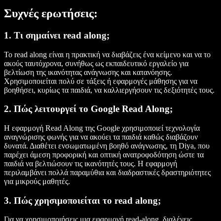
Συχνές ερωτήσεις:
1. Τι σημαίνει read along;
Το read along είναι η πρακτική να διαβάζεις ένα κείμενο και να το
ακούς ταυτόχρονα, συνήθως ως εκπαιδευτικό εργαλείο για
βελτίωση της ικανότητας ανάγνωσης και κατανόησης.
Χρησιμοποιείται πολύ σε τάξεις ή εφαρμογές μάθησης για να
βοηθήσει, κυρίως τα παιδιά, να καλλιεργήσουν τις δεξιότητές τους.
2. Πώς λειτουργεί το Google Read Along;
Η εφαρμογή Read Along της Google χρησιμοποιεί τεχνολογία
αναγνώρισης φωνής για να ακούει τα παιδιά καθώς διαβάζουν
δυνατά. Διαθέτει ενσωματωμένη βοηθό ανάγνωσης, τη Diya, που
παρέχει άμεση προφορική και οπτική ανατροφοδότηση ώστε τα
παιδιά να βελτιώσουν τις ικανότητές τους. Η εφαρμογή
περιλαμβάνει πολλά παραμύθια και διαδραστικές δραστηριότητες
για μικρούς μαθητές.
3. Πώς χρησιμοποιείται το read along;
Για να χρησιμοποιήσεις μια εφαρμογή read-along, διαλέγεις