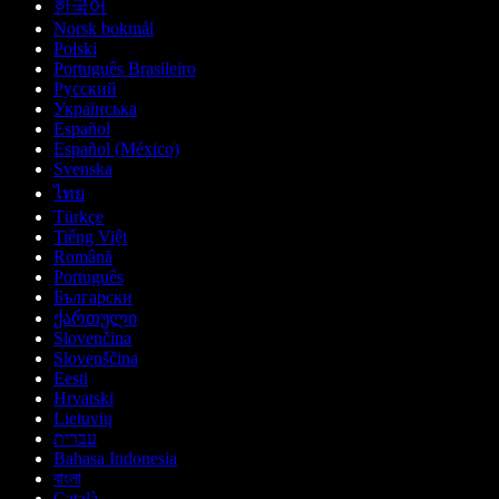
한국어
Norsk bokmål
Polski
Português Brasileiro
Русский
Українська
Español
Español (México)
Svenska
ไทย
Türkçe
Tiếng Việt
Română
Português
Български
ქართული
Slovenčina
Slovenščina
Eesti
Hrvatski
Lietuvių
עברית
Bahasa Indonesia
বাংলা
Català