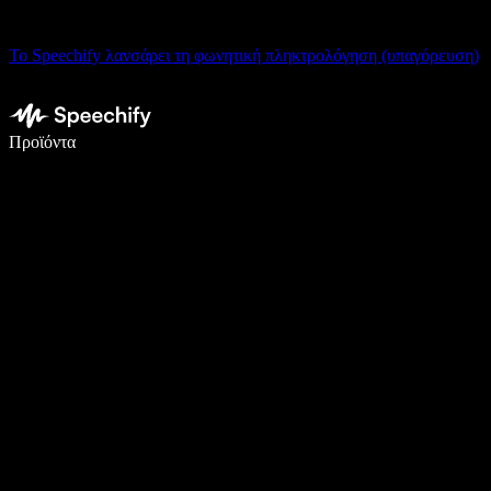
Το Speechify λανσάρει τη φωνητική πληκτρολόγηση (υπαγόρευση)
Γράψτε 5× πιο γρήγορα με φωνητική πληκτρολόγηση
Προϊόντα
Μάθετε περισσότερα