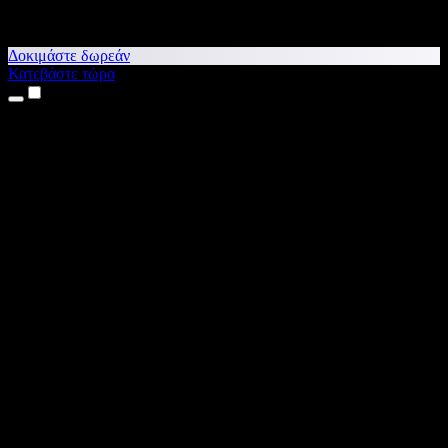
Δοκιμάστε δωρεάν
Κατεβάστε τώρα
Προϊόντα
Κείμενο σε Ομιλία
Εφαρμογές για iPhone & iPad
Εφαρμογή για Android
Επέκταση για Chrome
Επέκταση για Edge
Web εφαρμογή
Εφαρμογή για Mac
Εφαρμογή για Windows