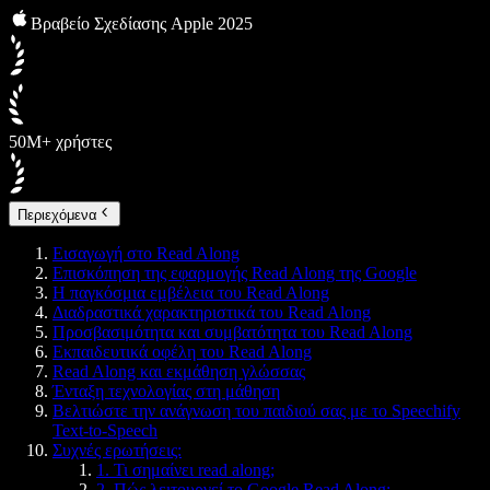
Βραβείο Σχεδίασης Apple 2025
50M+ χρήστες
Περιεχόμενα
Εισαγωγή στο Read Along
Επισκόπηση της εφαρμογής Read Along της Google
Η παγκόσμια εμβέλεια του Read Along
Διαδραστικά χαρακτηριστικά του Read Along
Προσβασιμότητα και συμβατότητα του Read Along
Εκπαιδευτικά οφέλη του Read Along
Read Along και εκμάθηση γλώσσας
Ένταξη τεχνολογίας στη μάθηση
Βελτιώστε την ανάγνωση του παιδιού σας με το Speechify
Text-to-Speech
Συχνές ερωτήσεις:
1. Τι σημαίνει read along;
2. Πώς λειτουργεί το Google Read Along;