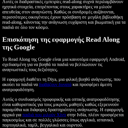
Αυτές οι διαδραστικές εμπειρίες read-along συχνά περιλαμβάνουν
ηχητικά στοιχεία, επιτρέποντας στους χαρακτήρες να μιλούν
απευθείας στον αναγνώστη. Καθώς οι συνδρομές αυξάνονται,
περισσότερες οικογένειες έχουν πρόσβαση σε μεγάλη βιβλιοθήκη
read-along, κάνοντας την ανάγνωση ευχάριστη και βιωματική για τα
παιδιά σε όλο τον κόσμο.
Επισκόπηση της εφαρμογής Read Along
της Google
Το Read Along της Google είναι μια καινοτόμα εφαρμογή Android,
σχεδιασμένη για να βοηθά τα παιδιά να βελτιώσουν τις
αναγνωστικές τους δεξιότητες.
Η εφαρμογή διαθέτει τη Diya, μια φιλική βοηθό ανάγνωσης, που
ακούει τα παιδιά να
διαβάζουν δυνατά
και προσφέρει άμεση
ανατροφοδότηση.
Αυτός ο συνδυασμός προφορικής και οπτικής ανατροφοδότησης
είναι καθοριστικός για τους μικρούς μαθητές καθώς εξερευνούν
παραμύθια και διάφορες δραστηριότητες ανάγνωσης. Η εφαρμογή,
αρχικά για
παιδιά που μιλούν Χίντι
στην Ινδία, πλέον προσφέρεται
παγκοσμίως και σε πολλές γλώσσες όπως αγγλικά, ισπανικά,
πορτογαλικά, ταμίλ, βεγγαλικά και ουρντού.