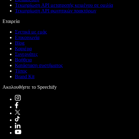
Τεκμηρίωση API μετατροπής κειμένου σε ομιλία
Τεκμηρίωση API φωνητικών πρακτόρων
Εταιρεία
Σχετικά με εμάς
Επικοινωνία
Blog
Καριέρα
Συνεργάτες
Βοήθεια
Κατάσταση συστήματος
Τύπος
Brand Kit
Ακολουθήστε το Speechify