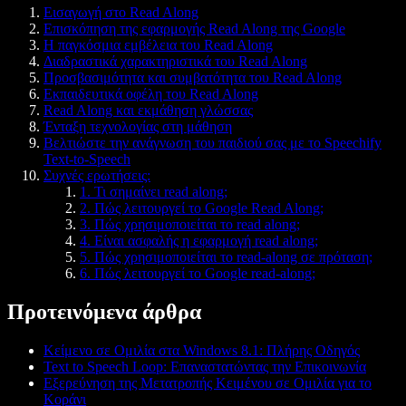
Εισαγωγή στο Read Along
Επισκόπηση της εφαρμογής Read Along της Google
Η παγκόσμια εμβέλεια του Read Along
Διαδραστικά χαρακτηριστικά του Read Along
Προσβασιμότητα και συμβατότητα του Read Along
Εκπαιδευτικά οφέλη του Read Along
Read Along και εκμάθηση γλώσσας
Ένταξη τεχνολογίας στη μάθηση
Βελτιώστε την ανάγνωση του παιδιού σας με το Speechify
Text-to-Speech
Συχνές ερωτήσεις:
1. Τι σημαίνει read along;
2. Πώς λειτουργεί το Google Read Along;
3. Πώς χρησιμοποιείται το read along;
4. Είναι ασφαλής η εφαρμογή read along;
5. Πώς χρησιμοποιείται το read-along σε πρόταση;
6. Πώς λειτουργεί το Google read-along;
Προτεινόμενα άρθρα
Κείμενο σε Ομιλία στα Windows 8.1: Πλήρης Οδηγός
Text to Speech Loop: Επαναστατώντας την Επικοινωνία
Εξερεύνηση της Μετατροπής Κειμένου σε Ομιλία για το
Κοράνι