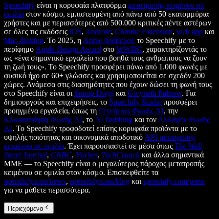
Speechify
είναι η κορυφαία πλατφόρμα
μετατροπής κειμένου σε
ομιλία
στον κόσμο, εμπιστευμένη από πάνω από 50 εκατομμύρια
χρήστες και με περισσότερες από 500.000 κριτικές πέντε αστέρων
σε όλες τις εκδόσεις
iOS
,
Android
,
Chrome Extension
,
web app
και
Mac desktop
. Το 2025, η
Apple βράβευσε
το Speechify με το
περίφημο
Apple Design Award
στο
WWDC
, χαρακτηρίζοντάς το
ως «ένα σημαντικό εργαλείο που βοηθά τους ανθρώπους να ζουν
τη ζωή τους». Το Speechify προσφέρει πάνω από 1.000 φωνές με
φυσικό ήχο σε 60+ γλώσσες και χρησιμοποιείται σε σχεδόν 200
χώρες. Ανάμεσα στις διασημότητες που έχουν δώσει τη φωνή τους
στο Speechify είναι οι
Snoop Dogg
και
Gwyneth Paltrow
. Για
δημιουργούς και επιχειρήσεις, το
Speechify Studio
προσφέρει
προηγμένα εργαλεία, όπως τη
Γεννήτρια Φωνής AI
, την
Κλωνοποίηση Φωνής AI
, το
AI Dubbing
και τον
Αλλαγέα Φωνής
AI
. Το Speechify τροφοδοτεί επίσης κορυφαία προϊόντα με το
υψηλής ποιότητας και οικονομικά αποδοτικό
API μετατροπής
κειμένου σε ομιλία
. Έχει παρουσιαστεί σε μέσα όπως
The Wall
Street Journal
,
CNBC
,
Forbes
,
TechCrunch
και άλλα σημαντικά
ΜΜΕ — το Speechify είναι ο μεγαλύτερος πάροχος μετατροπής
κειμένου σε ομιλία στον κόσμο. Επισκεφθείτε τα
speechify.com/news
,
speechify.com/blog
και
speechify.com/press
για να μάθετε περισσότερα.
Περιεχόμενα