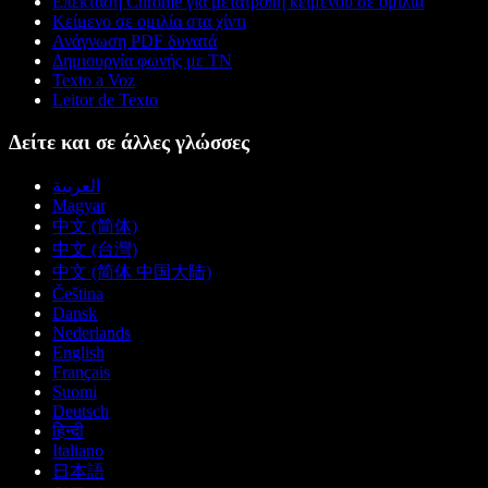
Επέκταση Chrome για μετατροπή κειμένου σε ομιλία
Κείμενο σε ομιλία στα χίντι
Ανάγνωση PDF δυνατά
Δημιουργία φωνής με ΤΝ
Texto a Voz
Leitor de Texto
Δείτε και σε άλλες γλώσσες
العربية
Magyar
中文 (简体)
中文 (台灣)
中文 (简体 中国大陆)
Čeština
Dansk
Nederlands
English
Français
Suomi
Deutsch
हिन्दी
Italiano
日本語