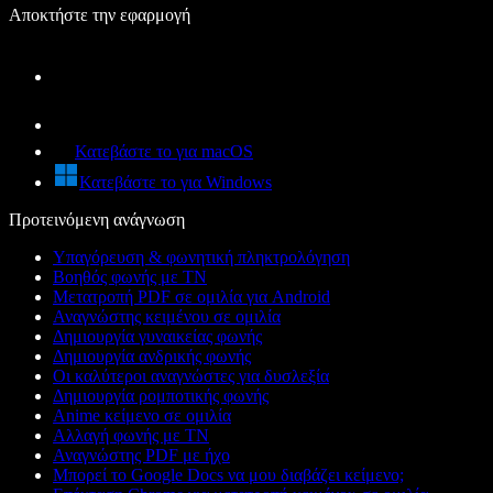
Αποκτήστε την εφαρμογή
Κατεβάστε το για macOS
Κατεβάστε το για Windows
Προτεινόμενη ανάγνωση
Υπαγόρευση & φωνητική πληκτρολόγηση
Βοηθός φωνής με ΤΝ
Μετατροπή PDF σε ομιλία για Android
Αναγνώστης κειμένου σε ομιλία
Δημιουργία γυναικείας φωνής
Δημιουργία ανδρικής φωνής
Οι καλύτεροι αναγνώστες για δυσλεξία
Δημιουργία ρομποτικής φωνής
Anime κείμενο σε ομιλία
Αλλαγή φωνής με ΤΝ
Αναγνώστης PDF με ήχο
Μπορεί το Google Docs να μου διαβάζει κείμενο;