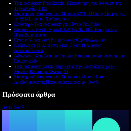
Text to Speech Free Reddit: Εξερεύνηση του Κόσμου της
Τεχνολογίας TTS
Μετατροπή Κειμένου σε Ομιλία XML: Πλήρης Οδηγός για
το SSML και τις Χρήσεις του
Καλύτερο Text to Speech για βίντεο YouTube
Eloquence Text to Speech 1.2.9 APK: Νέα Εποχή στην
Προσβασιμότητα
Είναι η Μετατροπή Κειμένου σε Ομιλία Δωρεάν;
Κείμενο σε Ομιλία στο Pixel 7 Pro: Η Μαγεία
Αποκαλύπτεται
AI Φωνής Κειμένου σε Ομιλία: Επαναπροσδιορίζοντας την
Επικοινωνία
Text to Speech Veed: Φέρνοντας την Επανάσταση στο
Μοντάζ Βίντεο με Φωνές AI
Μετατροπή Κειμένου σε Ομιλία στο PowerPoint:
Αναβαθμίστε τις Παρουσιάσεις σας με Φωνή
Πρόσφατα άρθρα
Δείτε όλα