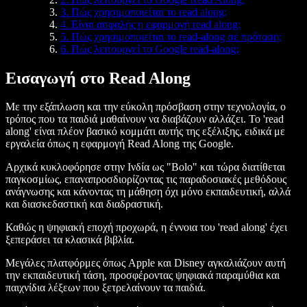
3. Πώς χρησιμοποιείται το read along;
4. Είναι ασφαλής η εφαρμογή read along;
5. Πώς χρησιμοποιείται το read-along σε πρόταση;
6. Πώς λειτουργεί το Google read-along;
Εισαγωγή στο Read Along
Με την εξάπλωση και την εύκολη πρόσβαση στην τεχνολογία, ο
τρόπος που τα παιδιά μαθαίνουν να διαβάζουν αλλάζει. Το 'read
along' είναι πλέον βασικό κομμάτι αυτής της εξέλιξης, ειδικά με
εργαλεία όπως η εφαρμογή Read Along της Google.
Αρχικά κυκλοφόρησε στην Ινδία ως "Bolo" και τώρα διατίθεται
παγκοσμίως, επαναπροσδιορίζοντας τις παραδοσιακές μεθόδους
ανάγνωσης και κάνοντας τη μάθηση όχι μόνο εκπαιδευτική, αλλά
και διασκεδαστική και διαδραστική.
Καθώς η ψηφιακή εποχή προχωρά, η έννοια του 'read along' έχει
ξεπεράσει τα κλασικά βιβλία.
Μεγάλες πλατφόρμες όπως Apple και Disney αγκαλιάζουν αυτή
την εκπαιδευτική τάση, προσφέροντας ψηφιακά παραμύθια και
παιχνίδια λέξεων που ξετρελαίνουν τα παιδιά.