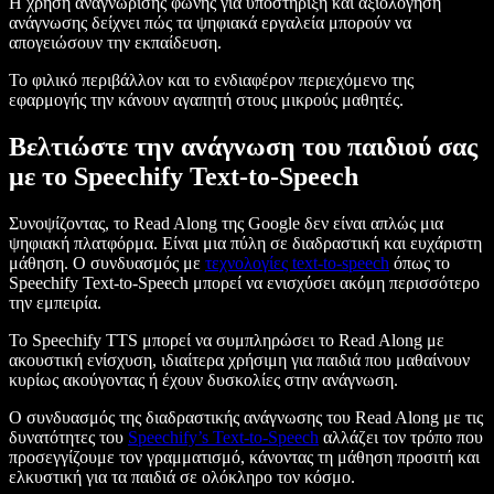
Η χρήση αναγνώρισης φωνής για υποστήριξη και αξιολόγηση
ανάγνωσης δείχνει πώς τα ψηφιακά εργαλεία μπορούν να
απογειώσουν την εκπαίδευση.
Το φιλικό περιβάλλον και το ενδιαφέρον περιεχόμενο της
εφαρμογής την κάνουν αγαπητή στους μικρούς μαθητές.
Βελτιώστε την ανάγνωση του παιδιού σας
με το Speechify Text-to-Speech
Συνοψίζοντας, το Read Along της Google δεν είναι απλώς μια
ψηφιακή πλατφόρμα. Είναι μια πύλη σε διαδραστική και ευχάριστη
μάθηση. Ο συνδυασμός με
τεχνολογίες text-to-speech
όπως το
Speechify Text-to-Speech μπορεί να ενισχύσει ακόμη περισσότερο
την εμπειρία.
Το Speechify TTS μπορεί να συμπληρώσει το Read Along με
ακουστική ενίσχυση, ιδιαίτερα χρήσιμη για παιδιά που μαθαίνουν
κυρίως ακούγοντας ή έχουν δυσκολίες στην ανάγνωση.
Ο συνδυασμός της διαδραστικής ανάγνωσης του Read Along με τις
δυνατότητες του
Speechify’s Text-to-Speech
αλλάζει τον τρόπο που
προσεγγίζουμε τον γραμματισμό, κάνοντας τη μάθηση προσιτή και
ελκυστική για τα παιδιά σε ολόκληρο τον κόσμο.