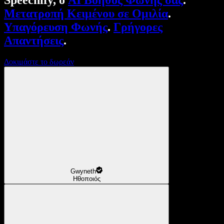
Speechify, ο
AI Βοηθός Φωνής σας
.
Μετατροπή Κειμένου σε Ομιλία
.
Υπαγόρευση Φωνής
.
Γρήγορες
Απαντήσεις
.
Δοκιμάστε το δωρεάν
Gwyneth
Ηθοποιός