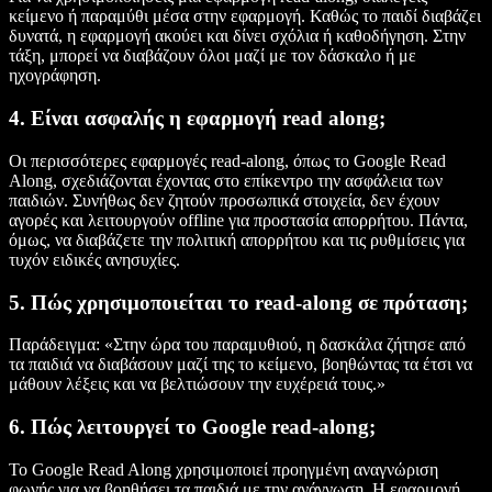
κείμενο ή παραμύθι μέσα στην εφαρμογή. Καθώς το παιδί διαβάζει
δυνατά, η εφαρμογή ακούει και δίνει σχόλια ή καθοδήγηση. Στην
τάξη, μπορεί να διαβάζουν όλοι μαζί με τον δάσκαλο ή με
ηχογράφηση.
4. Είναι ασφαλής η εφαρμογή read along;
Οι περισσότερες εφαρμογές read-along, όπως το Google Read
Along, σχεδιάζονται έχοντας στο επίκεντρο την ασφάλεια των
παιδιών. Συνήθως δεν ζητούν προσωπικά στοιχεία, δεν έχουν
αγορές και λειτουργούν offline για προστασία απορρήτου. Πάντα,
όμως, να διαβάζετε την πολιτική απορρήτου και τις ρυθμίσεις για
τυχόν ειδικές ανησυχίες.
5. Πώς χρησιμοποιείται το read-along σε πρόταση;
Παράδειγμα: «Στην ώρα του παραμυθιού, η δασκάλα ζήτησε από
τα παιδιά να διαβάσουν μαζί της το κείμενο, βοηθώντας τα έτσι να
μάθουν λέξεις και να βελτιώσουν την ευχέρειά τους.»
6. Πώς λειτουργεί το Google read-along;
Το Google Read Along χρησιμοποιεί προηγμένη αναγνώριση
φωνής για να βοηθήσει τα παιδιά με την ανάγνωση. Η εφαρμογή