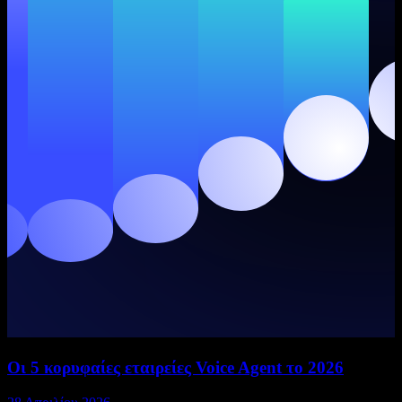
Οι 5 κορυφαίες εταιρείες Voice Agent το 2026