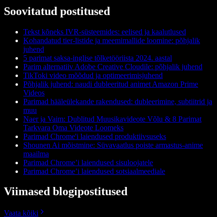
Soovitatud postitused
Tekst kõneks IVR-süsteemides: eelised ja kaalutlused
Kohandatud tier-listide ja meemimallide loomine: põhjalik
juhend
5 parimat saksa-inglise tõlketööriista 2024. aastal
Parim alternatiiv Adobe Creative Cloudile: põhjalik juhend
TikToki video mõõdud ja optimeerimisjuhend
Põhjalik juhend: naudi dubleeritud animet Amazon Prime
Videos
Parimad hääleülekande rakendused: dubleerimine, subtiitrid ja
muu
Naer ja Vaim: Dublitud Muusikavideote Võlu & 8 Parimat
Tarkvara Oma Videote Loomeks
Parimad Chrome'i laiendused produktiivsuseks
Shounen Ai mõistmine: Süvavaatlus poiste armastus-anime
maailma
Parimad Chrome’i laiendused sisuloojatele
Parimad Chrome’i laiendused sotsiaalmeediale
Viimased blogipostitused
Vaata kõiki