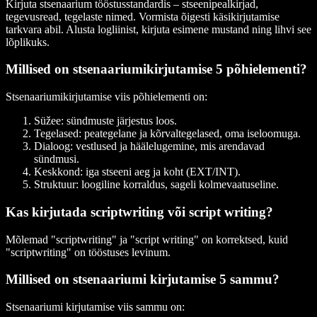
Kirjuta stsenaarium tööstusstandardis – stseenipealkirjad,
tegevusread, tegelaste nimed. Vormista õigesti käsikirjutamise
tarkvara abil. Alusta logliinist, kirjuta esimene mustand ning lihvi see
lõplikuks.
Millised on stsenaariumikirjutamise 5 põhielementi?
Stsenaariumikirjutamise viis põhielementi on:
Süžee: sündmuste järjestus loos.
Tegelased: peategelane ja kõrvaltegelased, oma iseloomuga.
Dialoog: vestlused ja häälelugemine, mis arendavad
sündmusi.
Keskkond: iga stseeni aeg ja koht (EXT/INT).
Struktuur: loogiline korraldus, sageli kolmevaatuseline.
Kas kirjutada scriptwriting või script writing?
Mõlemad "scriptwriting" ja "script writing" on korrektsed, kuid
"scriptwriting" on tööstuses levinum.
Millised on stsenaariumi kirjutamise 5 sammu?
Stsenaariumi kirjutamise viis sammu on: