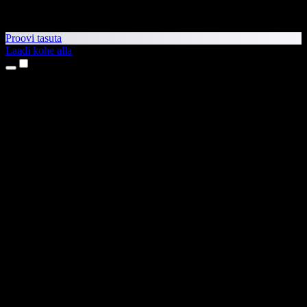
Proovi tasuta
Laadi kohe alla
Tooted
Tekst kõneks
iPhone’i ja iPadi rakendused
Androidi rakendus
Chrome’i laiendus
Edge’i laiendus
Veebirakendus
Maci rakendus
Windowsi rakendus