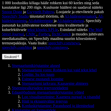
1 000 loodusliku kõlaga hääle rohkem kui 60 keeles ning seda
kasutatakse ligi 200 riigis. Kuulsuste häältest on saadaval näiteks
Snoop Dogg
ja
Gwyneth Paltrow
. Loojatele ja ettevõtetele pakub
Speechify Studio
täiustatud tööriistu, sh
AI-häälegeneraatorit
,
AI-
häälekloonimist
,
AI-dubleerimist
ja
AI-häälevahetust
. Speechify
panustab ka juhtivatesse toodetesse tänu kvaliteetsele ja
kuluefektiivsele
tekst kõneks API-le
. Esindatud näiteks
The Wall
Street Journal
,
CNBC
,
Forbes
,
TechCrunch
ja muudes juhtivates
meediakanalites, on Speechify maailma suurim kõnesünteesi
teenusepakkuja. Vaata lisaks:
speechify.com/news
,
speechify.com/blog
ja
speechify.com/press
.
Sisukord
Stsenaariumikirjutamise alused
Stsenaariumi vorm: Rohkem kui vaid tekst lehel
Logliin: Su loo tuum
Esimese mustandi loomine
Stsenaariumi tarkvara: Kaasaegne abimees
Stseenipealkirjadest tegevusridadeni
Edaasijõudnute stsenaariumikirjutamise võtted
Loo visualiseerimine: Kaamera nurgad ja visandid
Hääl ja ekraaniväline tegevus
Korduskirjutamine: Parandused ja üleminekud
Kirjutamine eri formaatidele