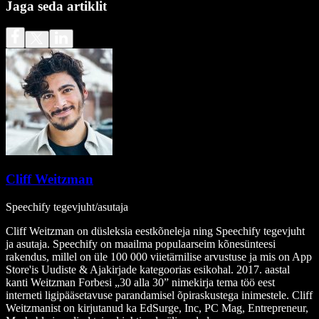
Jaga seda artiklit
Cliff Weitzman
Speechify tegevjuht/asutaja
Cliff Weitzman on düsleksia eestkõneleja ning Speechify tegevjuht
ja asutaja. Speechify on maailma populaarseim kõnesünteesi
rakendus, millel on üle 100 000 viietärnilise arvustuse ja mis on App
Store'is Uudiste & Ajakirjade kategoorias esikohal. 2017. aastal
kanti Weitzman Forbesi „30 alla 30” nimekirja tema töö eest
interneti ligipääsetavuse parandamisel õpiraskustega inimestele. Cliff
Weitzmanist on kirjutanud ka EdSurge, Inc, PC Mag, Entrepreneur,