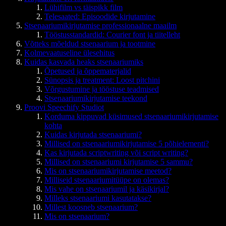
Lühifilm vs täispikk film
Telesaated: Episoodide kirjutamine
Stsenaariumikirjutamise professionaalne maailm
Tööstusstandardid: Courier font ja tiitelleht
Võtteks mõeldud stsenaarium ja tootmine
Kolmevaatuseline ülesehitus
Kuidas kasvada heaks stsenaariumiks
Õpetused ja õppematerjalid
Sünopsis ja treatment: Loost pitchini
Võrgustumine ja tööstuse teadmised
Stsenaariumikirjutamise teekond
Proovi Speechify Studiot
Korduma kippuvad küsimused stsenaariumikirjutamise
kohta
Kuidas kirjutada stsenaariumi?
Millised on stsenaariumikirjutamise 5 põhielementi?
Kas kirjutada scriptwriting või script writing?
Millised on stsenaariumi kirjutamise 5 sammu?
Mis on stsenaariumikirjutamise meetod?
Milliseid stsenaariumitüüpe on olemas?
Mis vahe on stsenaariumil ja käsikirjal?
Milleks stsenaariumi kasutatakse?
Millest koosneb stsenaarium?
Mis on stsenaarium?