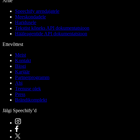
Ärile
Speechify arendajatele
Meeskondadele
Haridusele
Tekstist kõneks API dokumentatsioon
Hääleagentide API dokumentatsioon
Ettevõttest
Meist
Kontakt
Blogi
Karjäär
Partnerprogramm
Abi
Teenuse olek
Press
Brändikomplekt
Jälgi Speechify’d