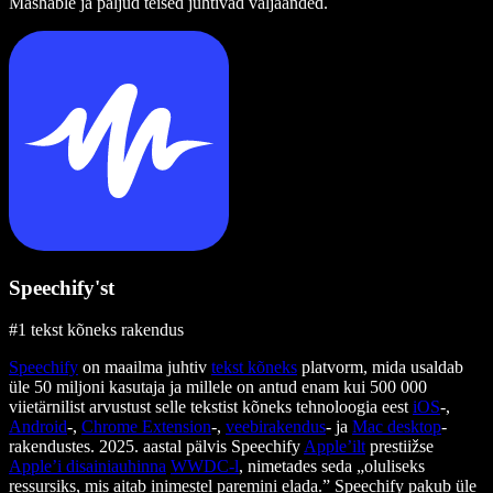
Mashable ja paljud teised juhtivad väljaanded.
Speechify'st
#1 tekst kõneks rakendus
Speechify
on maailma juhtiv
tekst kõneks
platvorm, mida usaldab
üle 50 miljoni kasutaja ja millele on antud enam kui 500 000
viietärnilist arvustust selle tekstist kõneks tehnoloogia eest
iOS
-,
Android
-,
Chrome Extension
-,
veebirakendus
- ja
Mac desktop
-
rakendustes. 2025. aastal pälvis Speechify
Apple’ilt
prestiižse
Apple’i disainiauhinna
WWDC-l
, nimetades seda „oluliseks
ressursiks, mis aitab inimestel paremini elada.” Speechify pakub üle