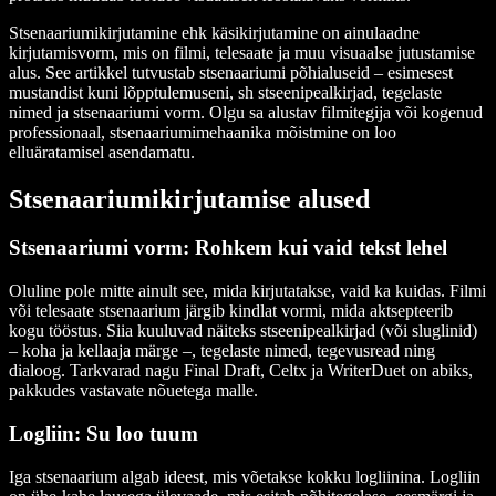
Stsenaariumikirjutamine ehk käsikirjutamine on ainulaadne
kirjutamisvorm, mis on filmi, telesaate ja muu visuaalse jutustamise
alus. See artikkel tutvustab stsenaariumi põhialuseid – esimesest
mustandist kuni lõpptulemuseni, sh stseenipealkirjad, tegelaste
nimed ja stsenaariumi vorm. Olgu sa alustav filmitegija või kogenud
professionaal, stsenaariumimehaanika mõistmine on loo
elluäratamisel asendamatu.
Stsenaariumikirjutamise alused
Stsenaariumi vorm: Rohkem kui vaid tekst lehel
Oluline pole mitte ainult see, mida kirjutatakse, vaid ka kuidas. Filmi
või telesaate stsenaarium järgib kindlat vormi, mida aktsepteerib
kogu tööstus. Siia kuuluvad näiteks stseenipealkirjad (või sluglinid)
– koha ja kellaaja märge –, tegelaste nimed, tegevusread ning
dialoog. Tarkvarad nagu Final Draft, Celtx ja WriterDuet on abiks,
pakkudes vastavate nõuetega malle.
Logliin: Su loo tuum
Iga stsenaarium algab ideest, mis võetakse kokku logliinina. Logliin