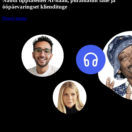
Naudi tipptasemel AI-hääli, piiramatult faile ja
ööpäevaringset kliendituge
Proovi tasuta