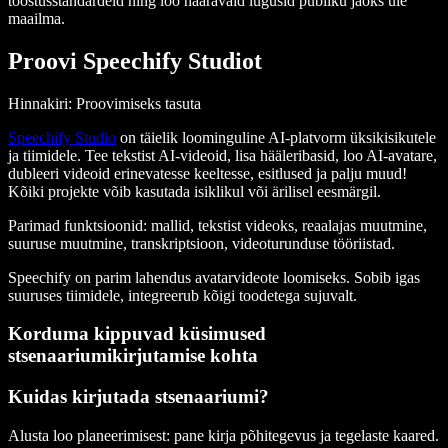
tööstusstandardeid ning loo haaravaid lugusid publiku jaoks üle
maailma.
Proovi Speechify Studiot
Hinnakiri: Proovimiseks tasuta
Speechify Studio
on täielik loominguline AI-platvorm üksikisikutele
ja tiimidele. Tee tekstist AI-videoid, lisa hääleribasid, loo AI-avatare,
dubleeri videoid erinevatesse keeltesse, esitlused ja palju muud!
Kõiki projekte võib kasutada isiklikul või ärilisel eesmärgil.
Parimad funktsioonid
: mallid, tekstist videoks, reaalajas muutmine,
suuruse muutmine, transkriptsioon, videoturunduse tööriistad.
Speechify on parim lahendus avatarvideote loomiseks. Sobib igas
suuruses tiimidele, integreerub kõigi toodetega sujuvalt.
Korduma kippuvad küsimused
stsenaariumikirjutamise kohta
Kuidas kirjutada stsenaariumi?
Alusta loo planeerimisest: pane kirja põhitegevus ja tegelaste kaared.