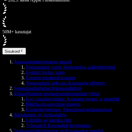
50M+ kasutajat
Sisukord
Stsenaariumikirjutamise alused
Stsenaariumi vorm: Rohkem kui vaid tekst lehel
Logliin: Su loo tuum
Esimese mustandi loomine
Stsenaariumi tarkvara: Kaasaegne abimees
Stseenipealkirjadest tegevusridadeni
Edaasijõudnute stsenaariumikirjutamise võtted
Loo visualiseerimine: Kaamera nurgad ja visandid
Hääl ja ekraaniväline tegevus
Korduskirjutamine: Parandused ja üleminekud
Kirjutamine eri formaatidele
Lühifilm vs täispikk film
Telesaated: Episoodide kirjutamine
Stsenaariumikirjutamise professionaalne maailm