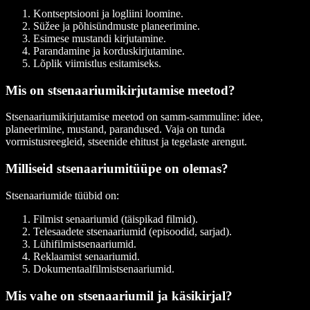
Kontseptsiooni ja logliini loomine.
Süžee ja põhisündmuste planeerimine.
Esimese mustandi kirjutamine.
Parandamine ja korduskirjutamine.
Lõplik viimistlus esitamiseks.
Mis on stsenaariumikirjutamise meetod?
Stsenaariumikirjutamise meetod on samm-sammuline: idee,
planeerimine, mustand, parandused. Vaja on tunda
vormistusreegleid, stseenide ehitust ja tegelaste arengut.
Milliseid stsenaariumitüüpe on olemas?
Stsenaariumide tüübid on:
Filmist senaariumid (täispikad filmid).
Telesaadete stsenaariumid (episoodid, sarjad).
Lühifilmistsenaariumid.
Reklaamist senaariumid.
Dokumentaalfilmistsenaariumid.
Mis vahe on stsenaariumil ja käsikirjal?