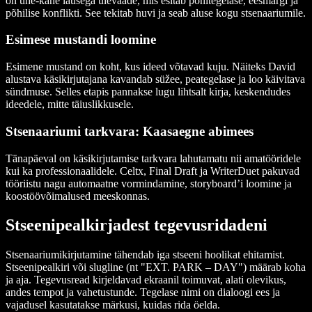
on ühe-kahe lausega ülevaade, mis esitab põhitegelase, eesmärgi ja
põhilise konflikti. See tekitab huvi ja seab aluse kogu stsenaariumile.
Esimese mustandi loomine
Esimene mustand on koht, kus ideed võtavad kuju. Näiteks David
alustava käsikirjutajana kavandab süžee, peategelase ja loo käivitava
sündmuse. Selles etapis pannakse lugu lihtsalt kirja, keskendudes
ideedele, mitte täiuslikkusele.
Stsenaariumi tarkvara: Kaasaegne abimees
Tänapäeval on käsikirjutamise tarkvara lahutamatu nii amatööridele
kui ka professionaalidele. Celtx, Final Draft ja WriterDuet pakuvad
tööriistu nagu automaatne vormindamine, storyboard’i loomine ja
koostöövõimalused meeskonnas.
Stseenipealkirjadest tegevusridadeni
Stsenaariumikirjutamine tähendab iga stseeni hoolikat ehitamist.
Stseenipealkiri või slugline (nt "EXT. PARK – DAY") määrab koha
ja aja. Tegevusread kirjeldavad ekraanil toimuvat, alati olevikus,
andes tempot ja vahetustunde. Tegelase nimi on dialoogi ees ja
vajadusel kasutatakse märkusi, kuidas rida öelda.