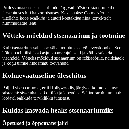
Professionaalsed stsenaariumid järgivad tööstuse standardeid nii
ülesehituses kui ka vormistuses. Kasutatakse Courier-fonte,
tiitellehte koos pealkirja ja autori kontaktiga ning korrektselt
nummerdatud lehti.
Võtteks mõeldud stsenaarium ja tootmine
Kui stsenaarium valitakse välja, muutub see võtteversiooniks. See
hõlmab tehnilisi üksikasju, kaamerajuhiseid ja võib sisaldada
visandeid. Võtteks mõeldud stsenaarium on režissöörile, näitlejatele
ja kogu tiimile hindamatu töövahend.
Kolmevaatuseline ülesehitus
Paljud stsenaariumid, eriti Hollywoodis, järgivad kolme vaatuse
süsteemi: sissejuhatus, konflikt ja lahendus. Selline struktuur aitab
loojatel pakkuda terviklikku jutustust.
Kuidas kasvada heaks stsenaariumiks
Õpetused ja õppematerjalid