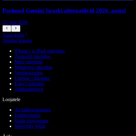
Parimad Gemini Sparki alternatiivid 2026. aastal
22. mai 2026
1
Vaata kõiki
Tekstist kõneks
iPhone’i ja iPadi rakendus
Androidi rakendus
Maci rakendus
Windowsi rakendus
Veebirakendus
Chrome’i laiendus
Edge’i laiendus
Allalaadimised
Loojatele
AI häälegeneraator
Dubleerimine
Hääle kloonimine
Speechify Work