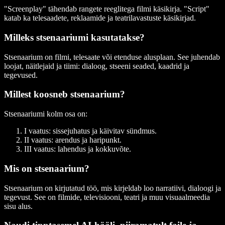
"Screenplay" tähendab rangete reeglitega filmi käsikirja. "Script"
katab ka telesaadete, reklaamide ja teatrilavastuste käsikirjad.
Milleks stsenaariumi kasutatakse?
Stsenaarium on filmi, telesaate või etenduse alusplaan. See juhendab
loojat, näitlejaid ja tiimi: dialoog, stseeni seaded, kaadrid ja
tegevused.
Millest koosneb stsenaarium?
Stsenaariumi kolm osa on:
I vaatus
: sissejuhatus ja käivitav sündmus.
II vaatus
: arendus ja haripunkt.
III vaatus
: lahendus ja kokkuvõte.
Mis on stsenaarium?
Stsenaarium on kirjutatud töö, mis kirjeldab loo narratiivi, dialoogi ja
tegevust. See on filmide, televisiooni, teatri ja muu visuaalmeedia
sisu alus.