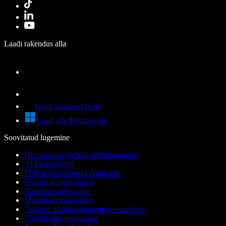
Laadi rakendus alla
Laadi alla macOS-ile
Laadi alla Windowsile
Soovitatud lugemine
Dikteerimine ja häälega kirjutamine
AI häälassistent
PDF tekstist kõneks Androidis
Tekstist kõneks lugeja
Naishääle generaator
Meeshääle generaator
Parimad düsleksia lugemisrakendused
Robotihääle generaator