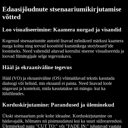
Edaasijõudnute stsenaariumikirjutamise
võtted
Loo visualiseerimine: Kaamera nurgad ja visandid
Kogenud stsenaariumite autorid lisavad mõnikord märkusi kaamera
nurga kohta ning teevad koostööd kunstnikega storyboard’ide
loomiseks. Need vahendid aitavad keerulisi stseene visualiseerida ja
loovad filmitegijale selge tegevuskava.
Hääl ja ekraaniväline tegevus
Hääl (VO) ja ekraaniväline (OS) võimaldavad tekstis kasutada
dialoogi või helisid, mis ekraanil ei paista. Need lisavad loole
sügavust ja konteksti, mida kasutatakse nii mängu- kui ka
lühifilmides.
Korduskirjutamine: Parandused ja üleminekud
Ükski stsenaarium pole kohe ideaalne. Korduskirjutamine on
hädavajalik, hõlmates nii pisimuudatusi kui ka suuri süžeearendusi.
Üleminekud nagu "CUT TO:" või "FADE IN:" juhatavad vaataja