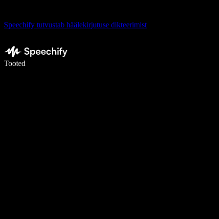
Speechify tutvustab häälekirjutuse dikteerimist
Kirjuta häälega 5× kiiremini
Tooted
Loe lähemalt