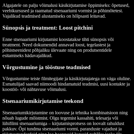
Algajatele on palju võimalusi käsikirjutamise õppimiseks: õpetused,
veebikursused ja raamatud stsenaariumi vormist ja põhimõtetest.
Vajalikud teadmised alustamiseks on hõlpsasti leitavad.
Sünopsis ja treatment: Loost pitchini
Enne stsenaariumi kirjutamist koostatakse tihti sünopsis või
treatment. Need dokumendid annavad loost, tegelastest ja
põhistseenidest põhjaliku ülevaate ning on produtsentidele
esitamiseks hädavajalikud.
Võrgustumine ja tööstuse teadmised
Võrgustumine teiste filmitegijate ja käsikirjutajatega on väga oluline.
Esmatulijad saavad niimoodi hindamatuid teadmisi, uusi kontakte ja
koostöö- või nähtavuse võimalusi.
Stsenaariumikirjutamise teekond
Stsenaariumikirjutamine on loovuse ja tehnika kombinatsioon ning
nõuab lugude mõistmist. Olgu tegemist kassahiti, telesarja või
lühifilmi stsenaariumiga – kirjutamisprotsess on loovalt rahuldust
pakkuv. Õpi tundma stsenaariumi vormi, paranduste vajadust ja