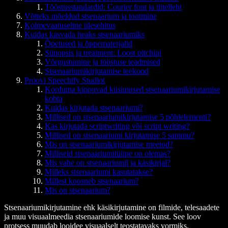
Tööstusstandardid: Courier font ja tiitelleht
Võtteks mõeldud stsenaarium ja tootmine
Kolmevaatuseline ülesehitus
Kuidas kasvada heaks stsenaariumiks
Õpetused ja õppematerjalid
Sünopsis ja treatment: Loost pitchini
Võrgustumine ja tööstuse teadmised
Stsenaariumikirjutamise teekond
Proovi Speechify Studiot
Korduma kippuvad küsimused stsenaariumikirjutamise
kohta
Kuidas kirjutada stsenaariumi?
Millised on stsenaariumikirjutamise 5 põhielementi?
Kas kirjutada scriptwriting või script writing?
Millised on stsenaariumi kirjutamise 5 sammu?
Mis on stsenaariumikirjutamise meetod?
Milliseid stsenaariumitüüpe on olemas?
Mis vahe on stsenaariumil ja käsikirjal?
Milleks stsenaariumi kasutatakse?
Millest koosneb stsenaarium?
Mis on stsenaarium?
Stsenaariumikirjutamine ehk käsikirjutamine on filmide, telesaadete
ja muu visuaalmeedia stsenaariumide loomise kunst. See loov
protsess muudab looidee visuaalselt teostatavaks vormiks.