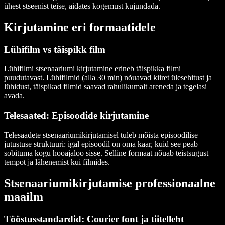
ühest stseenist teise, aidates kogemust kujundada.
Kirjutamine eri formaatidele
Lühifilm vs täispikk film
Lühifilmi stsenaariumi kirjutamine erineb täispikka filmi
puudutavast. Lühifilmid (alla 30 min) nõuavad kiiret ülesehitust ja
lühidust, täispikad filmid saavad rahulikumalt areneda ja tegelasi
avada.
Telesaated: Episoodide kirjutamine
Telesaadete stsenaariumikirjutamisel tuleb mõista episoodilise
jutustuse struktuuri: igal episoodil on oma kaar, kuid see peab
sobituma kogu hooajaloo sisse. Selline formaat nõuab teistsugust
tempot ja lähenemist kui filmides.
Stsenaariumikirjutamise professionaalne
maailm
Tööstusstandardid: Courier font ja tiitelleht