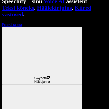
Speechify – sinu
Voice AI
assistent
Tekst kõneks
.
Häälekirjutus
.
Kiired
vastused
.
Proovi tasuta
Gwyneth
Näitlejanna