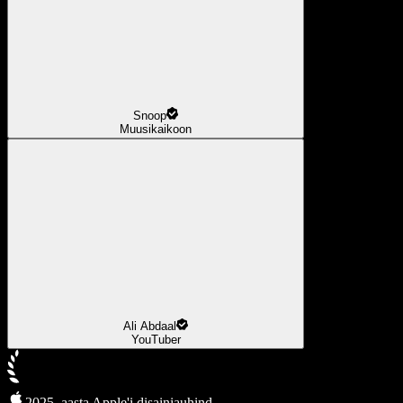
Snoop
Muusikaikoon
Ali Abdaal
YouTuber
2025. aasta Apple'i disainiauhind