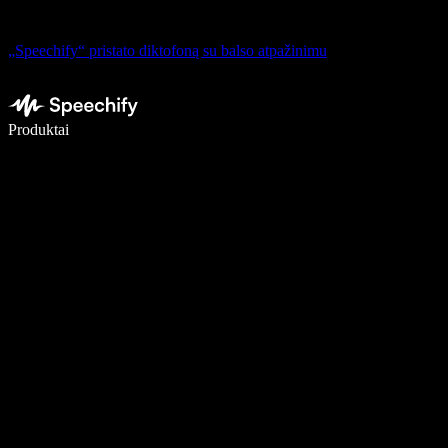
„Speechify“ pristato diktofoną su balso atpažinimu
Rašykite 5× greičiau naudodami diktavimą balsu
Produktai
Sužinokite daugiau