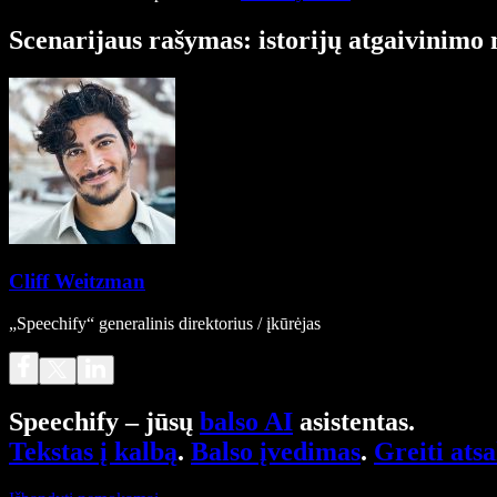
Scenarijaus rašymas: istorijų atgaivinimo
Cliff Weitzman
„Speechify“ generalinis direktorius / įkūrėjas
Speechify – jūsų
balso AI
asistentas.
Tekstas į kalbą
.
Balso įvedimas
.
Greiti ats