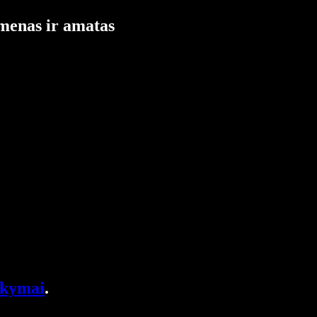
 menas ir amatas
akymai
.