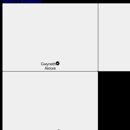
Išbandyti nemokamai
Gwyneth
Aktorė