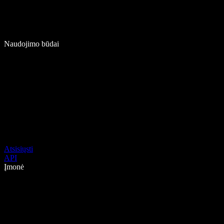
Naudojimo būdai
Atsisiųsti
API
Įmonė