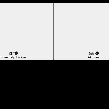
Cliff
John
Speechify įkūrėjas
Aktorius