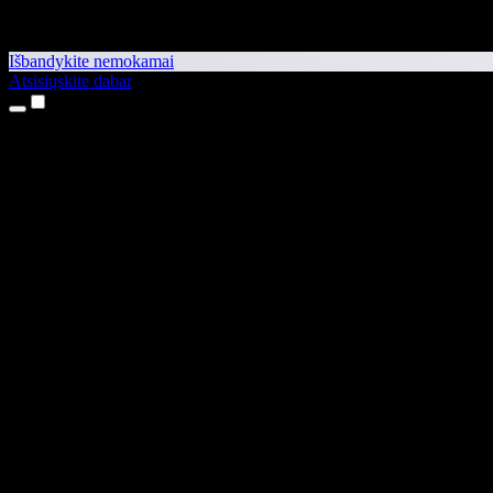
Išbandykite nemokamai
Atsisiųskite dabar
Produktai
Teksto skaitymas balsu
iPhone ir iPad programėlės
Android programėlė
Chrome plėtinys
Edge plėtinys
Interneto programėlė
Mac programėlė
Windows programėlė