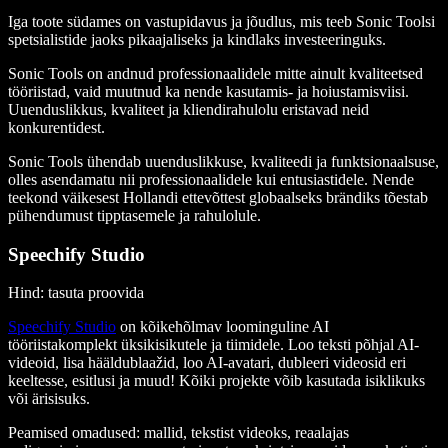
Iga toote südames on vastupidavus ja jõudlus, mis teeb Sonic Toolsi
spetsialistide jaoks pikaajaliseks ja kindlaks investeeringuks.
Sonic Tools on andnud professionaalidele mitte ainult kvaliteetsed
tööriistad, vaid muutnud ka nende kasutamis- ja hoiustamisviisi.
Uuenduslikkus, kvaliteet ja kliendirahulolu eristavad neid
konkurentidest.
Sonic Tools ühendab uuenduslikkuse, kvaliteedi ja funktsionaalsuse,
olles asendamatu nii professionaalidele kui entusiastidele. Nende
teekond väikesest Hollandi ettevõttest globaalseks brändiks tõestab
pühendumust tipptasemele ja rahulolule.
Speechify Studio
Hind: tasuta proovida
Speechify Studio
on kõikehõlmav loominguline AI
tööriistakomplekt üksikisikutele ja tiimidele. Loo teksti põhjal AI-
videoid, lisa hääldublaažid, loo AI-avatari, dubleeri videosid eri
keeltesse, esitlusi ja muud! Kõiki projekte võib kasutada isiklikuks
või ärisisuks.
Peamised omadused
: mallid, tekstist videoks, reaalajas