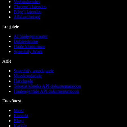
Veebirakendus
Chrome’i laiendus
Edge’i laiendus
Allalaadimised
Loojatele
AI häälegeneraator
Dubleerimine
Hääle kloonimine
Speechify Work
Ärile
Speechify arendajatele
Meeskondadele
Haridusele
Tekstist kõneks API dokumentatsioon
Hääleagentide API dokumentatsioon
Ettevõttest
Meist
Kontakt
Blogi
Karjäär