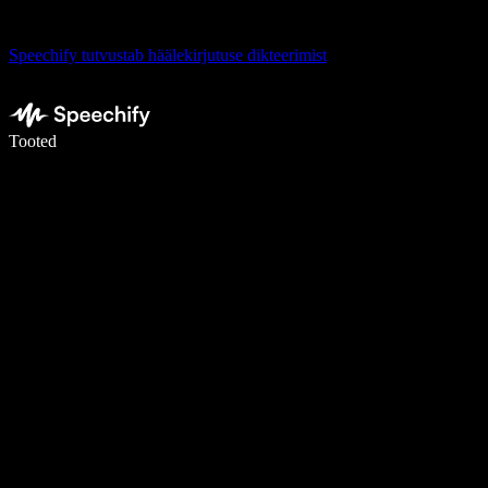
Speechify tutvustab häälekirjutuse dikteerimist
Kirjuta häälega 5× kiiremini
Tooted
Loe lähemalt