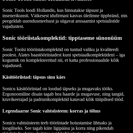
Sonic Tools loodi Hollandis, kus hinnatakse täpsust ja
insenerikunsti. Väikesest idufirmast kasvas üleilmne tippbränd, mis
peegeldab uuendusmeelsust ja sügavat arusaamist spetsialistide
vajadustest.
Sonic tööriistakomplektid: tipptaseme sünonüüm
Sonic Toolsi tööriistakomplektid on tuntud valiku ja kvaliteedi
poolest. Alates baastööriistadest kuni spetsiaalkomplektideni – iga
kogumik on komplekteeritud nii, et katta professionaalide kõik
vajadused.
Käsitööriistad: täpsus sinu käes
Sonicu käsitööriistad on loodud täpseks ja mugavaks tööks.
Ergonoomiline disain tagab hea haarde ja mugavuse, ning tangid,
kruvikeerajad ja padrunikomplektid katavad kõik tüüpilised tööd.
Legendaarne Sonic vahtsüsteem: korras ja tõhus
Sonicu vahtsüsteem teeb tööriistade hoiustamise lihtsaks ja
loogiliseks. See tagab kiire ligipääsu ja korra ning pikendab