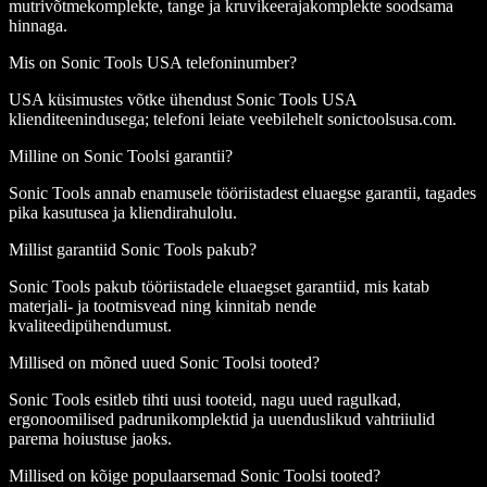
mutrivõtmekomplekte, tange ja kruvikeerajakomplekte soodsama
hinnaga.
Mis on Sonic Tools USA telefoninumber?
USA küsimustes võtke ühendust Sonic Tools USA
klienditeenindusega; telefoni leiate veebilehelt sonictoolsusa.com.
Milline on Sonic Toolsi garantii?
Sonic Tools annab enamusele tööriistadest eluaegse garantii, tagades
pika kasutusea ja kliendirahulolu.
Millist garantiid Sonic Tools pakub?
Sonic Tools pakub tööriistadele eluaegset garantiid, mis katab
materjali- ja tootmisvead ning kinnitab nende
kvaliteedipühendumust.
Millised on mõned uued Sonic Toolsi tooted?
Sonic Tools esitleb tihti uusi tooteid, nagu uued ragulkad,
ergonoomilised padrunikomplektid ja uuenduslikud vahtriiulid
parema hoiustuse jaoks.
Millised on kõige populaarsemad Sonic Toolsi tooted?