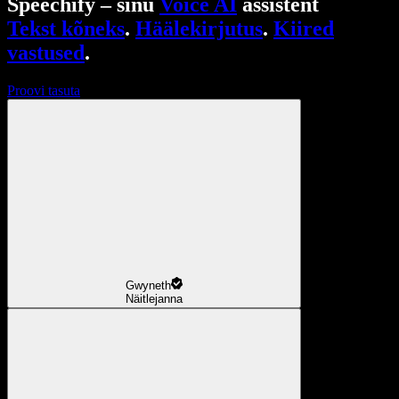
Speechify – sinu
Voice AI
assistent
Tekst kõneks
.
Häälekirjutus
.
Kiired
vastused
.
Proovi tasuta
Gwyneth
Näitlejanna