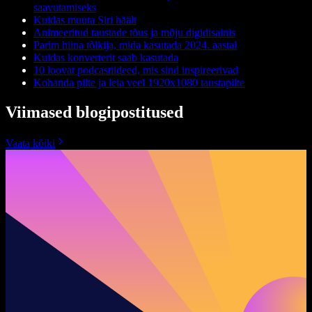
saavutamiseks
Kuidas muuta Siri häält
Animeeritud taustade tõus ja mõju digidisainis
Parim hiina tõlkija, mida kasutada 2024. aastal
Kuidas konverterit saab kasutada
10 loovat podcastiideed, mis sind inspireerivad
Kohanda pilte ja leia veel 1920x1080 taustapilte
Viimased blogipostitused
Vaata kõiki