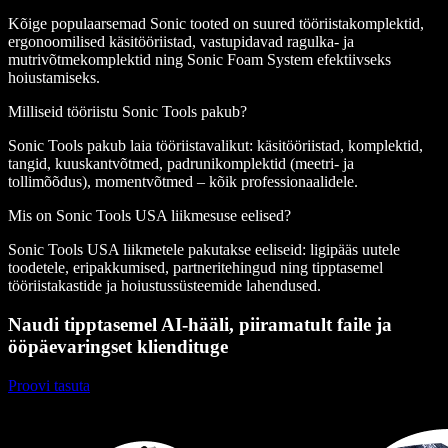
Kõige populaarsemad Sonic tooted on suured tööriistakomplektid,
ergonoomilised käsitööriistad, vastupidavad ragulka- ja
mutrivõtmekomplektid ning Sonic Foam System efektiivseks
hoiustamiseks.
Milliseid tööriistu Sonic Tools pakub?
Sonic Tools pakub laia tööriistavalikut: käsitööriistad, komplektid,
tangid, kuuskantvõtmed, padrunikomplektid (meetri- ja
tollimõõdus), momentvõtmed – kõik professionaalidele.
Mis on Sonic Tools USA liikmesuse eelised?
Sonic Tools USA liikmetele pakutakse eeliseid: ligipääs uutele
toodetele, eripakkumised, partneritehingud ning tipptasemel
tööriistakastide ja hoiustussüsteemide lahendused.
Naudi tipptasemel AI-hääli, piiramatult faile ja
ööpäevaringset kliendituge
Proovi tasuta