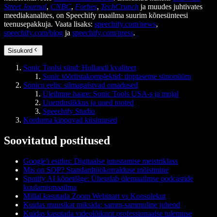
Street Journal
,
CNBC
,
Forbes
,
TechCrunch
ja muudes juhtivates
meediakanalites, on Speechify maailma suurim kõnesünteesi
teenusepakkuja. Vaata lisaks:
speechify.com/news
,
speechify.com/blog
ja
speechify.com/press
.
Sisukord
Sonic Toolsi sünd: Hollandi kvaliteet
Sonic tööriistakomplektid: tipptaseme sünonüüm
Sonicu eelis: silmapaistvad omadused
Üleilmne haare: Sonic Tools USA-s ja mujal
Uuenduslikkus ja uued tooted
Speechify Studio
Korduma kippuvad küsimused
Soovitatud postitused
Google'i esitlus: Digitaalse jutustamise meistriklass
Mis on SOP? Standardtöökorralduse mõistmine
Spotify AI kõnetõlge: Ühendab ülemaailmse podcastide
kuulamismaailma
Millal kasutada Zoom Webinari vs Koosolekut
Kuidas muusikat miksida: samm-sammuline juhend
Kuidas kasutada videolõikurit professionaalse tulemuse