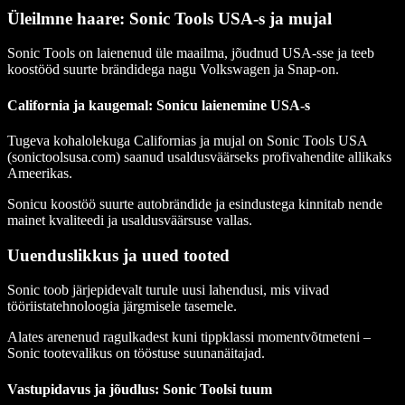
Üleilmne haare: Sonic Tools USA-s ja mujal
Sonic Tools on laienenud üle maailma, jõudnud USA-sse ja teeb
koostööd suurte brändidega nagu Volkswagen ja Snap-on.
California ja kaugemal: Sonicu laienemine USA-s
Tugeva kohalolekuga Californias ja mujal on Sonic Tools USA
(sonictoolsusa.com) saanud usaldusväärseks profivahendite allikaks
Ameerikas.
Sonicu koostöö suurte autobrändide ja esindustega kinnitab nende
mainet kvaliteedi ja usaldusväärsuse vallas.
Uuenduslikkus ja uued tooted
Sonic toob järjepidevalt turule uusi lahendusi, mis viivad
tööriistatehnoloogia järgmisele tasemele.
Alates arenenud ragulkadest kuni tippklassi momentvõtmeteni –
Sonic tootevalikus on tööstuse suunanäitajad.
Vastupidavus ja jõudlus: Sonic Toolsi tuum