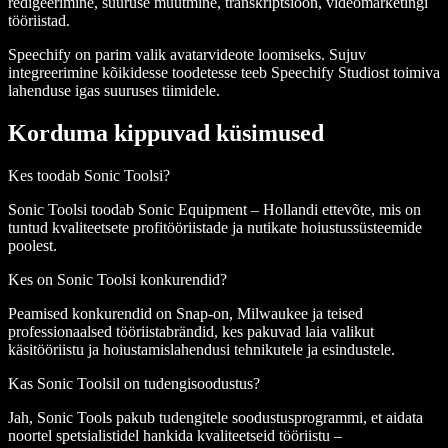
redigeerimine, suuruse muutmine, transkriptsioon, videomarketingi
tööriistad.
Speechify on parim valik avatarvideote loomiseks. Sujuv
integreerimine kõikidesse toodetesse teeb Speechify Studiost toimiva
lahenduse igas suuruses tiimidele.
Korduma kippuvad küsimused
Kes toodab Sonic Toolsi?
Sonic Toolsi toodab Sonic Equipment – Hollandi ettevõte, mis on
tuntud kvaliteetsete profitööriistade ja nutikate hoiustussüsteemide
poolest.
Kes on Sonic Toolsi konkurendid?
Peamised konkurendid on Snap-on, Milwaukee ja teised
professionaalsed tööriistabrändid, kes pakuvad laia valikut
käsitööriistu ja hoiustamislahendusi tehnikutele ja esindustele.
Kas Sonic Toolsil on tudengisoodustus?
Jah, Sonic Tools pakub tudengitele soodustusprogrammi, et aidata
noortel spetsialistidel hankida kvaliteetseid tööriistu –