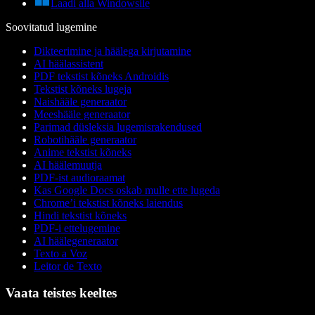
Laadi alla Windowsile
Soovitatud lugemine
Dikteerimine ja häälega kirjutamine
AI häälassistent
PDF tekstist kõneks Androidis
Tekstist kõneks lugeja
Naishääle generaator
Meeshääle generaator
Parimad düsleksia lugemisrakendused
Robotihääle generaator
Anime tekstist kõneks
AI häälemuutja
PDF-ist audioraamat
Kas Google Docs oskab mulle ette lugeda
Chrome’i tekstist kõneks laiendus
Hindi tekstist kõneks
PDF-i ettelugemine
AI häälegeneraator
Texto a Voz
Leitor de Texto
Vaata teistes keeltes