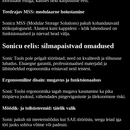
tööriistade eluiga, kaitstes neid kahjustuste eest.
Teedrajav MSS: modulaarne hoiustamine
Sonicu MSS (Modular Storage Solutions) pakub kohandatavaid
töökojaloguseid. Alustest kuni kappideni – kõik lahendused on
funktsionaalsed ja näevad head välja.
Sonicu eelis: silmapaistvad omadused
Sonic Tools pole pelgalt tööriistad; need on kvaliteedi ja tõhususe
lubadus. Eluaegne garantii, professionaalsed materjalid ja
läbimõeldud ergonoomika eristavad neid teistest.
Ergonoomiline disain: mugavus ja funktsionaalsus
Sonic Toolsi ergonoomika tagab mugava kasutamise ka pika
tööpäeva jooksul, vähendades pingevigastuste ja ülekoormuse riski.
Mõõdik- ja tollsüsteemid: täielik valik
Sonic pakub nii meetermõõdus kui SAE-tööriistu, seega leiad iga
töö jaoks sobiva võtme või padruni.