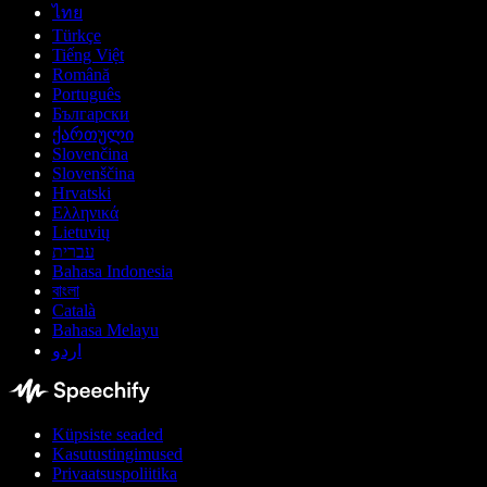
ไทย
Türkçe
Tiếng Việt
Română
Português
Български
ქართული
Slovenčina
Slovenščina
Hrvatski
Ελληνικά
Lietuvių
עברית
Bahasa Indonesia
বাংলা
Català
Bahasa Melayu
اردو
Küpsiste seaded
Kasutustingimused
Privaatsuspoliitika