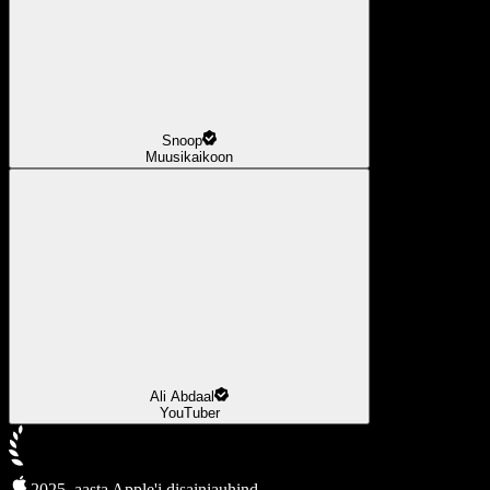
Snoop
Muusikaikoon
Ali Abdaal
YouTuber
2025. aasta Apple'i disainiauhind