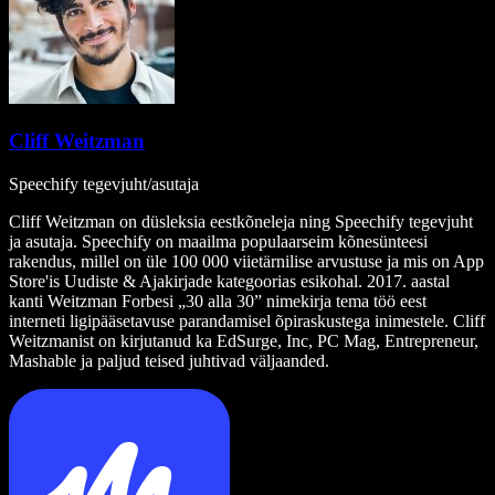
Cliff Weitzman
Speechify tegevjuht/asutaja
Cliff Weitzman on düsleksia eestkõneleja ning Speechify tegevjuht
ja asutaja. Speechify on maailma populaarseim kõnesünteesi
rakendus, millel on üle 100 000 viietärnilise arvustuse ja mis on App
Store'is Uudiste & Ajakirjade kategoorias esikohal. 2017. aastal
kanti Weitzman Forbesi „30 alla 30” nimekirja tema töö eest
interneti ligipääsetavuse parandamisel õpiraskustega inimestele. Cliff
Weitzmanist on kirjutanud ka EdSurge, Inc, PC Mag, Entrepreneur,
Mashable ja paljud teised juhtivad väljaanded.