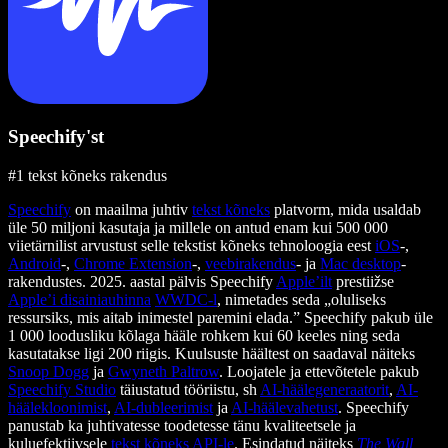
Speechify'st
#1 tekst kõneks rakendus
Speechify
on maailma juhtiv
tekst kõneks
platvorm, mida usaldab
üle 50 miljoni kasutaja ja millele on antud enam kui 500 000
viietärnilist arvustust selle tekstist kõneks tehnoloogia eest
iOS
-,
Android
-,
Chrome Extension
-,
veebirakendus
- ja
Mac desktop
-
rakendustes. 2025. aastal pälvis Speechify
Apple’ilt
prestiižse
Apple’i disainiauhinna
WWDC-l
, nimetades seda „oluliseks
ressursiks, mis aitab inimestel paremini elada.” Speechify pakub üle
1 000 loodusliku kõlaga hääle rohkem kui 60 keeles ning seda
kasutatakse ligi 200 riigis. Kuulsuste häältest on saadaval näiteks
Snoop Dogg
ja
Gwyneth Paltrow
. Loojatele ja ettevõtetele pakub
Speechify Studio
täiustatud tööriistu, sh
AI-häälegeneraatorit
,
AI-
häälekloonimist
,
AI-dubleerimist
ja
AI-häälevahetust
. Speechify
panustab ka juhtivatesse toodetesse tänu kvaliteetsele ja
kuluefektiivsele
tekst kõneks API-le
. Esindatud näiteks
The Wall