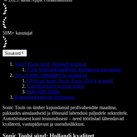
50M+ kasutajat
Sisukord
Sonic Toolsi sünd: Hollandi kvaliteet
Sonic tööriistakomplektid: tipptaseme sünonüüm
Sonicu eelis: silmapaistvad omadused
Üleilmne haare: Sonic Tools USA-s ja mujal
Uuenduslikkus ja uued tooted
Speechify Studio
Korduma kippuvad küsimused
Sonic Tools on ümber kujundanud profivahendite maailma,
pakkudes ainulaadseid ja tõhusaid lahendusi paljudele sektoritele.
Autotööstusest kuni lennunduseni – need tööriistad tähendavad
kvaliteeti, vastupidavust ja uuenduslikkust.
Sonic Toolsi sünd: Hollandi kvaliteet