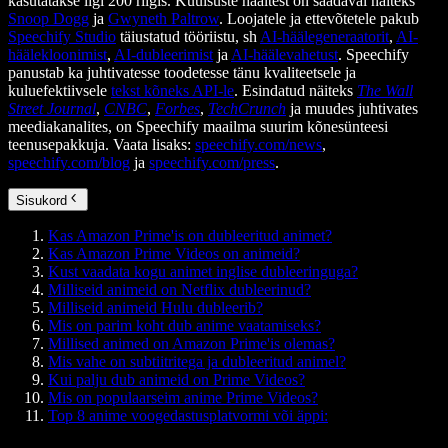
kasutatakse ligi 200 riigis. Kuulsuste häältest on saadaval näiteks
Snoop Dogg
ja
Gwyneth Paltrow
. Loojatele ja ettevõtetele pakub
Speechify Studio
täiustatud tööriistu, sh
AI-häälegeneraatorit
,
AI-
häälekloonimist
,
AI-dubleerimist
ja
AI-häälevahetust
. Speechify
panustab ka juhtivatesse toodetesse tänu kvaliteetsele ja
kuluefektiivsele
tekst kõneks API-le
. Esindatud näiteks
The Wall
Street Journal
,
CNBC
,
Forbes
,
TechCrunch
ja muudes juhtivates
meediakanalites, on Speechify maailma suurim kõnesünteesi
teenusepakkuja. Vaata lisaks:
speechify.com/news
,
speechify.com/blog
ja
speechify.com/press
.
Sisukord
Kas Amazon Prime'is on dubleeritud animet?
Kas Amazon Prime Videos on animeid?
Kust vaadata kogu animet inglise dubleeringuga?
Milliseid animeid on Netflix dubleerinud?
Milliseid animeid Hulu dubleerib?
Mis on parim koht dub anime vaatamiseks?
Millised animed on Amazon Prime'is olemas?
Mis vahe on subtiitritega ja dubleeritud animel?
Kui palju dub animeid on Prime Videos?
Mis on populaarseim anime Prime Videos?
Top 8 anime voogedastusplatvormi või äppi: