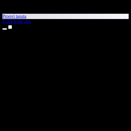
Proovi tasuta
Laadi kohe alla
Tooted
Tekst kõneks
iPhone’i ja iPadi rakendused
Androidi rakendus
Chrome’i laiendus
Edge’i laiendus
Veebirakendus
Maci rakendus
Windowsi rakendus