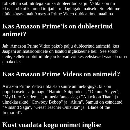
rohkelt nii subtiitritega kui ka dubleeritud sarju. Valikus on nii
klassikad kui ka uued tulijad – midagi igale maitsele. Sukeldume
nüüd sügavamalt Amazon Prime Video dubleanime maailma.
Kas Amazon Prime'is on dubleeritud
animet?
Jah, Amazon Prime Video pakub palju dubleeritud animeid, kus
Jaapani animatsioonidele on lisatud ingliskeelne heli. See sobib
neile, kellele subtiitrid üle jõu käivad või kes eelistavad vaadata oma
emakeeles.
Kas Amazon Prime Videos on animeid?
Amazon Prime Video uhkustab suure animekoguga, kus on
populaarseid sarju nagu "Naruto: Shippuden", "Demon Slayer",
"My Hero Academia", tumeda fantaasiaga "Attack on Titan" ja
ulmeklassikud "Cowboy Bebop" ja "Akira". Samuti on esindatud
"Vinland Saga", "Great Teacher Onizuka" ja "Blade of the
Immortal".
Kust vaadata kogu animet inglise