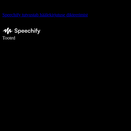
Speechify tutvustab häälekirjutuse dikteerimist
Kirjuta häälega 5× kiiremini
Tooted
Loe lähemalt