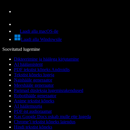
Laadi alla macOS-ile
Laadi alla Windowsile
Soovitatud lugemine
Dikteerimine ja häälega kirjutamine
AI häälassistent
PDF tekstist kõneks Androidis
Tekstist kõneks lugeja
Naishääle generaator
Meeshääle generaator
Parimad düsleksia lugemisrakendused
Robotihääle generaator
Anime tekstist kõneks
AI häälemuutja
PDF-ist audioraamat
Kas Google Docs oskab mulle ette lugeda
Chrome’i tekstist kõneks laiendus
Hindi tekstist kõneks