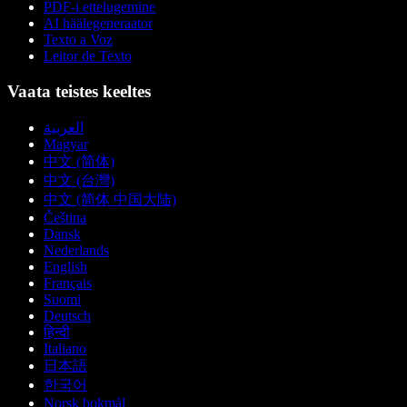
PDF-i ettelugemine
AI häälegeneraator
Texto a Voz
Leitor de Texto
Vaata teistes keeltes
العربية
Magyar
中文 (简体)
中文 (台灣)
中文 (简体 中国大陆)
Čeština
Dansk
Nederlands
English
Français
Suomi
Deutsch
हिन्दी
Italiano
日本語
한국어
Norsk bokmål