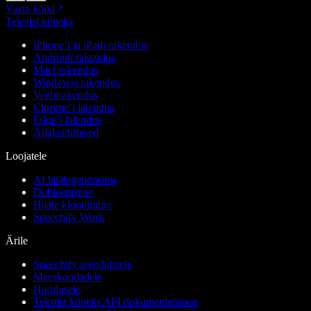
Vaata kõiki
Tekstist kõneks
iPhone’i ja iPadi rakendus
Androidi rakendus
Maci rakendus
Windowsi rakendus
Veebirakendus
Chrome’i laiendus
Edge’i laiendus
Allalaadimised
Loojatele
AI häälegeneraator
Dubleerimine
Hääle kloonimine
Speechify Work
Ärile
Speechify arendajatele
Meeskondadele
Haridusele
Tekstist kõneks API dokumentatsioon