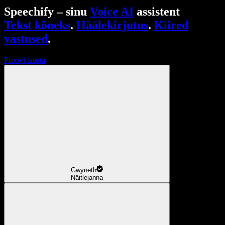
Speechify – sinu
Voice AI
assistent
Tekst kõneks
.
Häälekirjutus
.
Kiired
vastused
.
Proovi tasuta
Gwyneth
Näitlejanna