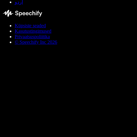
اردو
Küpsiste seaded
Kasutustingimused
Privaatsuspoliitika
© Speechify Inc 2026