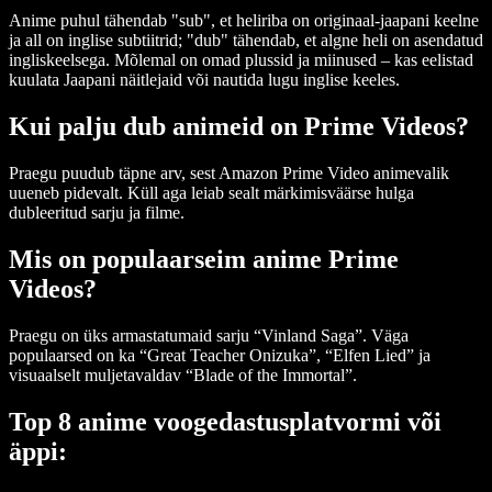
Anime puhul tähendab "sub", et heliriba on originaal-jaapani keelne
ja all on inglise subtiitrid; "dub" tähendab, et algne heli on asendatud
ingliskeelsega. Mõlemal on omad plussid ja miinused – kas eelistad
kuulata Jaapani näitlejaid või nautida lugu inglise keeles.
Kui palju dub animeid on Prime Videos?
Praegu puudub täpne arv, sest Amazon Prime Video animevalik
uueneb pidevalt. Küll aga leiab sealt märkimisväärse hulga
dubleeritud sarju ja filme.
Mis on populaarseim anime Prime
Videos?
Praegu on üks armastatumaid sarju “Vinland Saga”. Väga
populaarsed on ka “Great Teacher Onizuka”, “Elfen Lied” ja
visuaalselt muljetavaldav “Blade of the Immortal”.
Top 8 anime voogedastusplatvormi või
äppi: