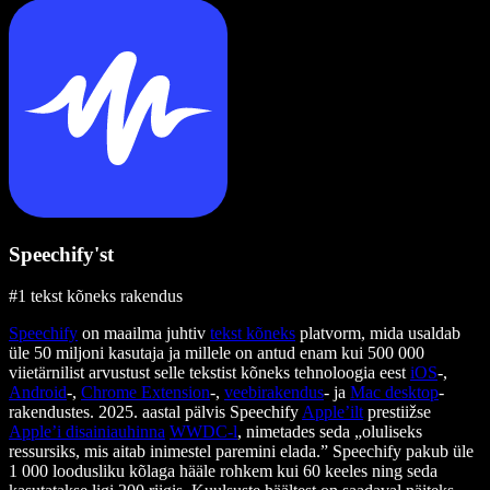
Speechify'st
#1 tekst kõneks rakendus
Speechify
on maailma juhtiv
tekst kõneks
platvorm, mida usaldab
üle 50 miljoni kasutaja ja millele on antud enam kui 500 000
viietärnilist arvustust selle tekstist kõneks tehnoloogia eest
iOS
-,
Android
-,
Chrome Extension
-,
veebirakendus
- ja
Mac desktop
-
rakendustes. 2025. aastal pälvis Speechify
Apple’ilt
prestiižse
Apple’i disainiauhinna
WWDC-l
, nimetades seda „oluliseks
ressursiks, mis aitab inimestel paremini elada.” Speechify pakub üle
1 000 loodusliku kõlaga hääle rohkem kui 60 keeles ning seda