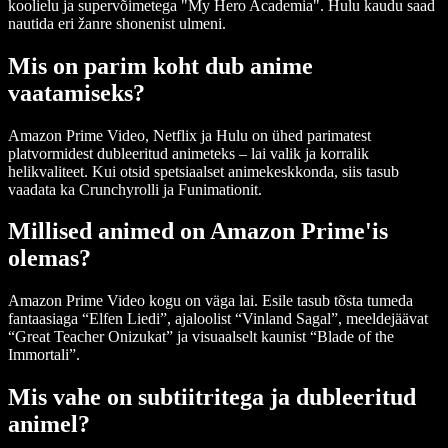
koolielu ja supervõimetega "My Hero Academia". Hulu kaudu saad
nautida eri žanre shonenist ulmeni.
Mis on parim koht dub anime
vaatamiseks?
Amazon Prime Video, Netflix ja Hulu on ühed parimatest
platvormidest dubleeritud animeteks – lai valik ja korralik
helikvaliteet. Kui otsid spetsiaalset animekeskkonda, siis tasub
vaadata ka Crunchyrolli ja Funimationit.
Millised animed on Amazon Prime'is
olemas?
Amazon Prime Video kogu on väga lai. Esile tasub tõsta tumeda
fantaasiaga “Elfen Liedi”, ajaloolist “Vinland Sagal”, meeldejäävat
“Great Teacher Onizukat” ja visuaalselt kaunist “Blade of the
Immortali”.
Mis vahe on subtiitritega ja dubleeritud
animel?