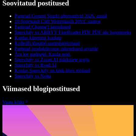
Soovitatud postitused
Parimad Gemini Sparki alternatiivid 2026. aastal
10 õppetundi Cliff Weitzmanilt 20VC saatest
Parimad Chrome'i laiendused
Speechify vs ABBYY FineReader PDF PDF-ide lugemiseks
Kuidas kiiremini kuulata
Kolledži lõputöö uurimistööriistad
Parimad produktiivsuse rakendused arvutile
Ära loe uudiseid. Kuula neid.
Speechify vs Zoom AI märkmete tegija
Speechify vs Read AI
Kuidas Speechify on kõik-ühes töölaud
Speechify vs Notta
Viimased blogipostitused
Vaata kõiki