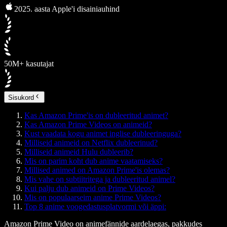
2025. aasta Apple'i disainiauhind
50M+ kasutajat
Sisukord
Kas Amazon Prime'is on dubleeritud animet?
Kas Amazon Prime Videos on animeid?
Kust vaadata kogu animet inglise dubleeringuga?
Milliseid animeid on Netflix dubleerinud?
Milliseid animeid Hulu dubleerib?
Mis on parim koht dub anime vaatamiseks?
Millised animed on Amazon Prime'is olemas?
Mis vahe on subtiitritega ja dubleeritud animel?
Kui palju dub animeid on Prime Videos?
Mis on populaarseim anime Prime Videos?
Top 8 anime voogedastusplatvormi või äppi:
Amazon Prime Video on animefännide aardelaegas, pakkudes