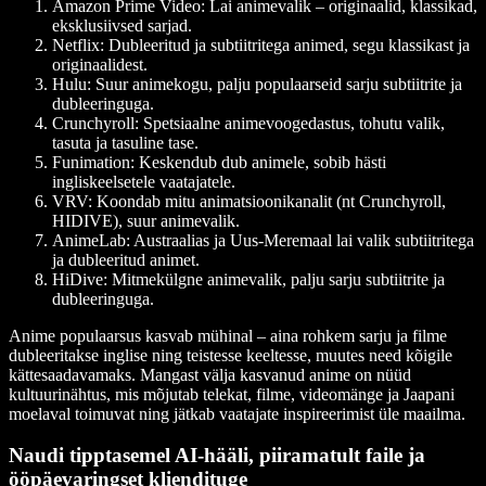
Amazon Prime Video
: Lai animevalik – originaalid, klassikad,
eksklusiivsed sarjad.
Netflix
: Dubleeritud ja subtiitritega animed, segu klassikast ja
originaalidest.
Hulu
: Suur animekogu, palju populaarseid sarju subtiitrite ja
dubleeringuga.
Crunchyroll
: Spetsiaalne animevoogedastus, tohutu valik,
tasuta ja tasuline tase.
Funimation
: Keskendub dub animele, sobib hästi
ingliskeelsetele vaatajatele.
VRV
: Koondab mitu animatsioonikanalit (nt Crunchyroll,
HIDIVE), suur animevalik.
AnimeLab
: Austraalias ja Uus-Meremaal lai valik subtiitritega
ja dubleeritud animet.
HiDive
: Mitmekülgne animevalik, palju sarju subtiitrite ja
dubleeringuga.
Anime populaarsus kasvab mühinal – aina rohkem sarju ja filme
dubleeritakse inglise ning teistesse keeltesse, muutes need kõigile
kättesaadavamaks. Mangast välja kasvanud anime on nüüd
kultuurinähtus, mis mõjutab telekat, filme, videomänge ja Jaapani
moelaval toimuvat ning jätkab vaatajate inspireerimist üle maailma.
Naudi tipptasemel AI-hääli, piiramatult faile ja
ööpäevaringset kliendituge