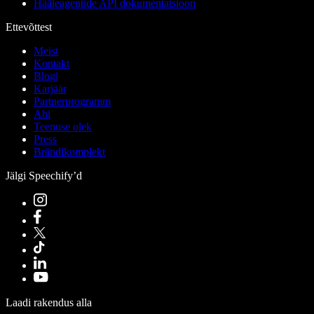
Hääleagentide API dokumentatsioon
Ettevõttest
Meist
Kontakt
Blogi
Karjäär
Partnerprogramm
Abi
Teenuse olek
Press
Brändikomplekt
Jälgi Speechify’d
Laadi rakendus alla