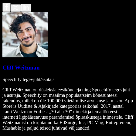
Cliff Weitzman
Speechify tegevjuht/asutaja
Cliff Weitzman on düsleksia eestkõneleja ning Speechify tegevjuht
ja asutaja. Speechify on maailma populaarseim kõnesünteesi
rakendus, millel on üle 100 000 viietärnilise arvustuse ja mis on App
Store'is Uudiste & Ajakirjade kategoorias esikohal. 2017. aastal
kanti Weitzman Forbesi „30 alla 30” nimekirja tema töö eest
interneti ligipääsetavuse parandamisel õpiraskustega inimestele. Cliff
Weitzmanist on kirjutanud ka EdSurge, Inc, PC Mag, Entrepreneur,
Mashable ja paljud teised juhtivad väljaanded.