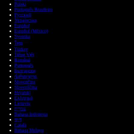
Polski
Português Brasileiro
Русский
Українська
Español
Español (México)
Svenska
ไทย
Türkçe
Tiếng Việt
Română
Português
Български
ქართული
Slovenčina
Slovenščina
Hrvatski
Ελληνικά
Lietuvių
עברית
Bahasa Indonesia
বাংলা
Català
Bahasa Melayu