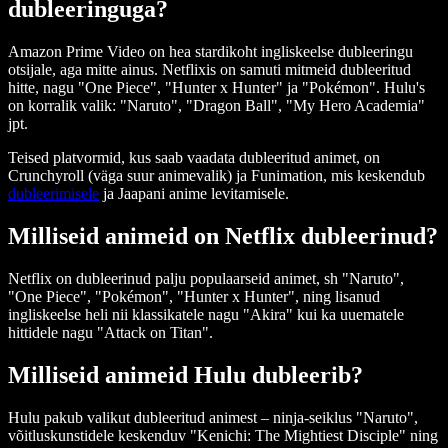
dubleeringuga?
Amazon Prime Video on hea stardikoht ingliskeelse dubleeringu
otsijale, aga mitte ainus. Netflixis on samuti mitmeid dubleeritud
hitte, nagu "One Piece", "Hunter x Hunter" ja "Pokémon". Hulu's
on korralik valik: "Naruto", "Dragon Ball", "My Hero Academia"
jpt.
Teised platvormid, kus saab vaadata dubleeritud animet, on
Crunchyroll (väga suur animevalik) ja Funimation, mis keskendub
dubleerimisele
ja Jaapani anime levitamisele.
Milliseid animeid on Netflix dubleerinud?
Netflix on dubleerinud palju populaarseid animet, sh "Naruto",
"One Piece", "Pokémon", "Hunter x Hunter", ning lisanud
ingliskeelse heli nii klassikatele nagu "Akira" kui ka uuematele
hittidele nagu "Attack on Titan".
Milliseid animeid Hulu dubleerib?
Hulu pakub valikut dubleeritud animest – ninja-seiklus "Naruto",
võitluskunstidele keskenduv "Kenichi: The Mightiest Disciple" ning