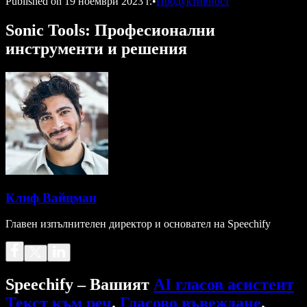
Published on
19 ноември 2023 г.
•
Продуктивност
Sonic Tools: Професионални
инструменти и решения
Клиф Вайцман
Главен изпълнителен директор и основател на Speechify
Speechify – Вашият
AI гласов асистент
Текст към реч
.
Гласово въвеждане
.