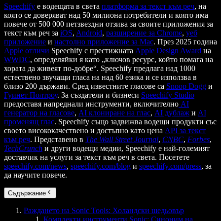
Speechify
е водещата в света
платформа за текст към реч
, на
която се доверяват над 50 милиона потребители и която има
повече от 500 000 петзвездни отзива за своите приложения за
текст към реч за
iOS
,
Android
,
разширение за Chrome
,
уеб
приложение
и
настолно приложение за Mac
. През 2025 година
Apple отличи
Speechify с престижната
Apple Design Award
на
WWDC
, определяйки я като „ключов ресурс, който помага на
хората да живеят по-добре“. Speechify предлага над 1000
естествено звучащи гласа на над 60 езика и се използва в
близо 200 държави. Сред известните гласове са
Snoop Dogg
и
Гуинет Полтроу
. За създатели и бизнеси
Speechify Studio
предоставя напреднали инструменти, включително
AI
генератор на гласове
,
AI клониране на глас
,
AI дублаж
и
AI
променящ глас
. Speechify също задвижва водещи продукти със
своето висококачествено и достъпно като цена
API за текст
към реч
. Представено в
The Wall Street Journal
,
CNBC
,
Forbes
,
TechCrunch
и други водещи медии, Speechify е най-големият
доставчик на услуги за текст към реч в света. Посетете
speechify.com/news
,
speechify.com/blog
и
speechify.com/press
, за
да научите повече.
Съдържание
Раждането на Sonic Tools: Холандски шедьовър
Комплекти инструменти Sonic: Синоним на