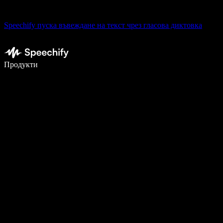
Speechify пуска въвеждане на текст чрез гласова диктовка
Пишете 5× по-бързо с гласово въвеждане
Продукти
Научете повече