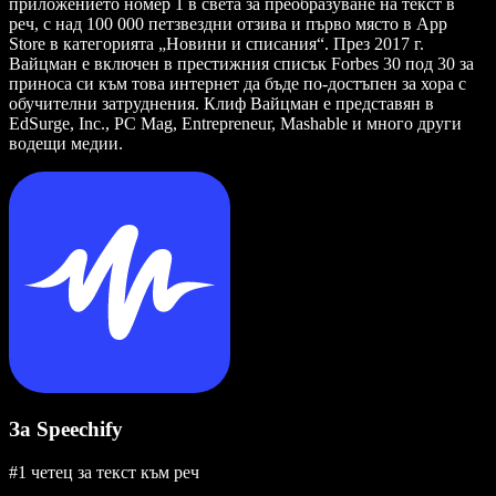
приложението номер 1 в света за преобразуване на текст в
реч, с над 100 000 петзвездни отзива и първо място в App
Store в категорията „Новини и списания“. През 2017 г.
Вайцман е включен в престижния списък Forbes 30 под 30 за
приноса си към това интернет да бъде по-достъпен за хора с
обучителни затруднения. Клиф Вайцман е представян в
EdSurge, Inc., PC Mag, Entrepreneur, Mashable и много други
водещи медии.
За Speechify
#1 четец за текст към реч