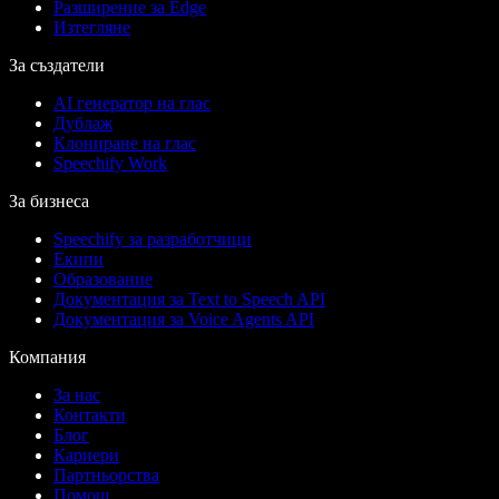
Разширение за Edge
Изтегляне
За създатели
AI генератор на глас
Дублаж
Клониране на глас
Speechify Work
За бизнеса
Speechify за разработчици
Екипи
Образование
Документация за Text to Speech API
Документация за Voice Agents API
Компания
За нас
Контакти
Блог
Кариери
Партньорства
Помощ