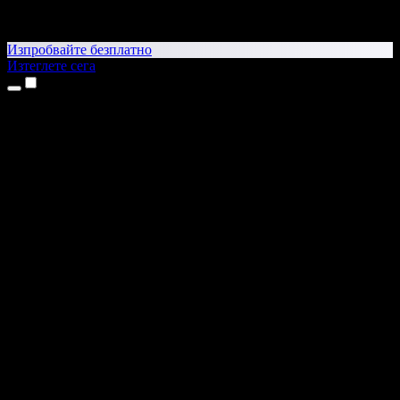
Изпробвайте безплатно
Изтеглете сега
Продукти
Текст в реч
Приложения за iPhone и iPad
Приложение за Android
Разширение за Chrome
Разширение за Edge
Уеб приложение
Приложение за Mac
Приложение за Windows