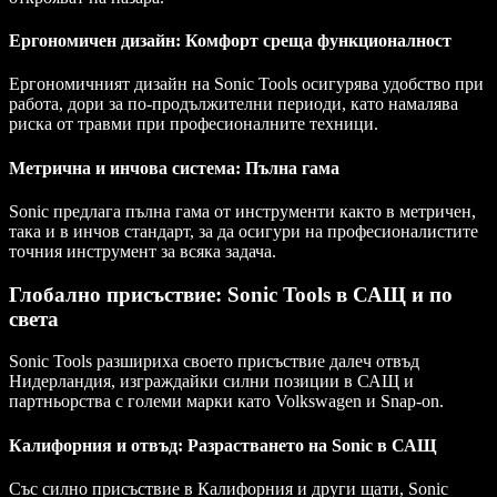
Ергономичен дизайн: Комфорт среща функционалност
Ергономичният дизайн на Sonic Tools осигурява удобство при
работа, дори за по-продължителни периоди, като намалява
риска от травми при професионалните техници.
Метрична и инчова система: Пълна гама
Sonic предлага пълна гама от инструменти както в метричен,
така и в инчов стандарт, за да осигури на професионалистите
точния инструмент за всяка задача.
Глобално присъствие: Sonic Tools в САЩ и по
света
Sonic Tools разшириха своето присъствие далеч отвъд
Нидерландия, изграждайки силни позиции в САЩ и
партньорства с големи марки като Volkswagen и Snap-on.
Калифорния и отвъд: Разрастването на Sonic в САЩ
Със силно присъствие в Калифорния и други щати, Sonic