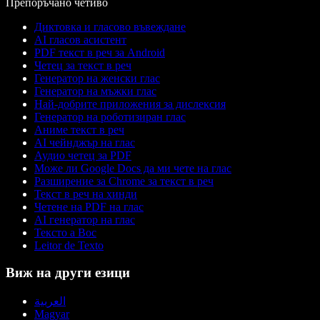
Препоръчано четиво
Диктовка и гласово въвеждане
AI гласов асистент
PDF текст в реч за Android
Четец за текст в реч
Генератор на женски глас
Генератор на мъжки глас
Най-добрите приложения за дислексия
Генератор на роботизиран глас
Аниме текст в реч
AI чейнджър на глас
Аудио четец за PDF
Може ли Google Docs да ми чете на глас
Разширение за Chrome за текст в реч
Текст в реч на хинди
Четене на PDF на глас
AI генератор на глас
Тексто а Вос
Leitor de Texto
Виж на други езици
العربية
Magyar