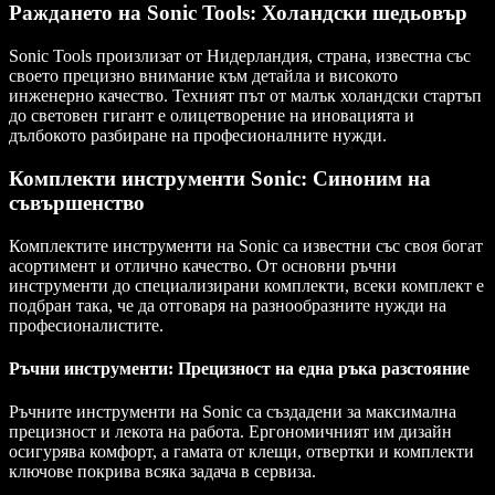
Раждането на Sonic Tools: Холандски шедьовър
Sonic Tools произлизат от Нидерландия, страна, известна със
своето прецизно внимание към детайла и високото
инженерно качество. Техният път от малък холандски стартъп
до световен гигант е олицетворение на иновацията и
дълбокото разбиране на професионалните нужди.
Комплекти инструменти Sonic: Синоним на
съвършенство
Комплектите инструменти на Sonic са известни със своя богат
асортимент и отлично качество. От основни ръчни
инструменти до специализирани комплекти, всеки комплект е
подбран така, че да отговаря на разнообразните нужди на
професионалистите.
Ръчни инструменти: Прецизност на една ръка разстояние
Ръчните инструменти на Sonic са създадени за максимална
прецизност и лекота на работа. Ергономичният им дизайн
осигурява комфорт, а гамата от клещи, отвертки и комплекти
ключове покрива всяка задача в сервиза.