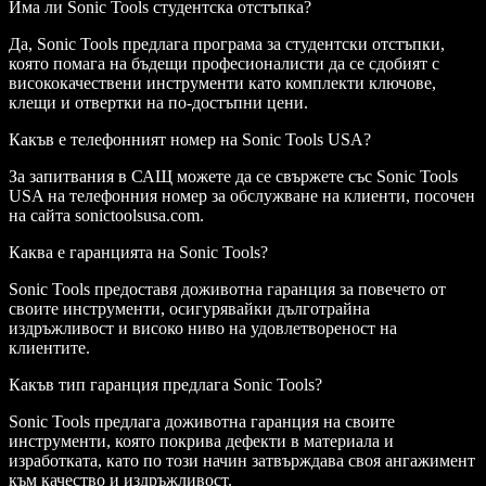
Има ли Sonic Tools студентска отстъпка?
Да, Sonic Tools предлага програма за студентски отстъпки,
която помага на бъдещи професионалисти да се сдобият с
висококачествени инструменти като комплекти ключове,
клещи и отвертки на по-достъпни цени.
Какъв е телефонният номер на Sonic Tools USA?
За запитвания в САЩ можете да се свържете със Sonic Tools
USA на телефонния номер за обслужване на клиенти, посочен
на сайта sonictoolsusa.com.
Каква е гаранцията на Sonic Tools?
Sonic Tools предоставя доживотна гаранция за повечето от
своите инструменти, осигурявайки дълготрайна
издръжливост и високо ниво на удовлетвореност на
клиентите.
Какъв тип гаранция предлага Sonic Tools?
Sonic Tools предлага доживотна гаранция на своите
инструменти, която покрива дефекти в материала и
изработката, като по този начин затвърждава своя ангажимент
към качество и издръжливост.