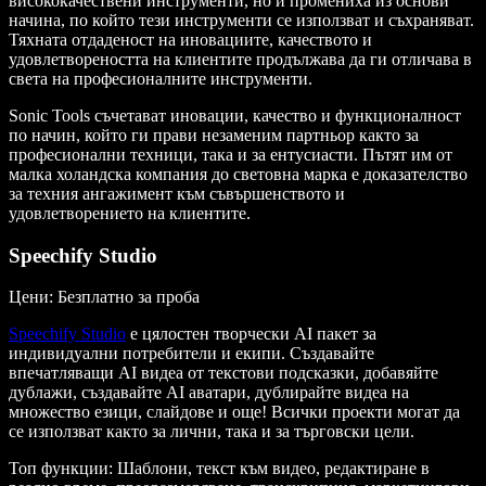
висококачествени инструменти, но и промениха из основи
начина, по който тези инструменти се използват и съхраняват.
Тяхната отдаденост на иновациите, качеството и
удовлетвореността на клиентите продължава да ги отличава в
света на професионалните инструменти.
Sonic Tools съчетават иновации, качество и функционалност
по начин, който ги прави незаменим партньор както за
професионални техници, така и за ентусиасти. Пътят им от
малка холандска компания до световна марка е доказателство
за техния ангажимент към съвършенството и
удовлетворението на клиентите.
Speechify Studio
Цени: Безплатно за проба
Speechify Studio
е цялостен творчески AI пакет за
индивидуални потребители и екипи. Създавайте
впечатляващи AI видеа от текстови подсказки, добавяйте
дублажи, създавайте AI аватари, дублирайте видеа на
множество езици, слайдове и още! Всички проекти могат да
се използват както за лични, така и за търговски цели.
Топ функции
: Шаблони, текст към видео, редактиране в