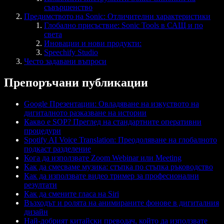
съвършенство
Предимството на Sonic: Отличителни характеристики
Глобално присъствие: Sonic Tools в САЩ и по
света
Иновации и нови продукти:
Speechify Studio
Често задавани въпроси
Препоръчани публикации
Google Презентации: Овладяване на изкуството на
дигиталното разказване на истории
Какво е SOP? Преглед на стандартните оперативни
процедури
Spotify AI Voice Translation: Преодоляване на глобалното
подкаст разделение
Кога да използвате Zoom Webinar или Meeting
Как да смесваме музика: стъпка по стъпка ръководство
Как да използвате видео тример за професионални
резултати
Как да смените гласа на Siri
Възходът и ролята на анимираните фонове в дигиталния
дизайн
Най-добрият китайски преводач, който да използвате