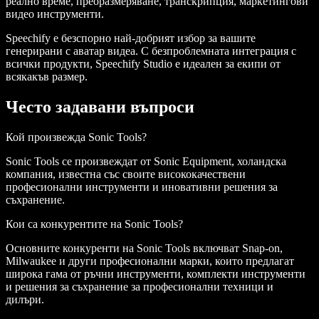
реално време, преоразмеряване, транскрипция, маркетингови
видео инструменти.
Speechify е безспорно най-добрият избор за вашите
генерирани с аватар видеа. С безпроблемната интеграция с
всички продукти, Speechify Studio е идеален за екипи от
всякакъв размер.
Често задавани въпроси
Кой произвежда Sonic Tools?
Sonic Tools се произвеждат от Sonic Equipment, холандска
компания, известна със своите висококачествени
професионални инструменти и иновативни решения за
съхранение.
Кои са конкурентите на Sonic Tools?
Основните конкуренти на Sonic Tools включват Snap-on,
Milwaukee и други професионални марки, които предлагат
широка гама от ръчни инструменти, комплекти инструменти
и решения за съхранение за професионални техници и
дилъри.