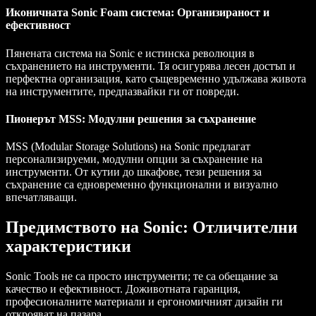
Иконичната Sonic Foam система: Организираност и
ефективност
Пянената система на Sonic е истинска революция в
съхранението на инструменти. Тя осигурява лесен достъп и
перфектна организация, като същевременно удължава живота
на инструментите, предпазвайки ги от повреди.
Пионерът MSS: Модулни решения за съхранение
MSS (Modular Storage Solutions) на Sonic предлагат
персонализируеми, модулни опции за съхранение на
инструменти. От кутии до шкафове, тези решения за
съхранение са едновременно функционални и визуално
впечатляващи.
Предимството на Sonic: Отличителни
характеристики
Sonic Tools не са просто инструменти; те са обещание за
качество и ефективност. Доживотната гаранция,
професионалните материали и ергономичният дизайн ги
открояват на пазара.