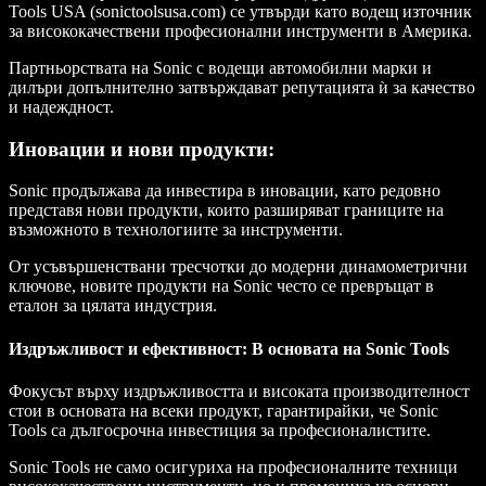
Tools USA (sonictoolsusa.com) се утвърди като водещ източник
за висококачествени професионални инструменти в Америка.
Партньорствата на Sonic с водещи автомобилни марки и
дилъри допълнително затвърждават репутацията ѝ за качество
и надеждност.
Иновации и нови продукти:
Sonic продължава да инвестира в иновации, като редовно
представя нови продукти, които разширяват границите на
възможното в технологиите за инструменти.
От усъвършенствани тресчотки до модерни динамометрични
ключове, новите продукти на Sonic често се превръщат в
еталон за цялата индустрия.
Издръжливост и ефективност: В основата на Sonic Tools
Фокусът върху издръжливостта и високата производителност
стои в основата на всеки продукт, гарантирайки, че Sonic
Tools са дългосрочна инвестиция за професионалистите.
Sonic Tools не само осигуриха на професионалните техници