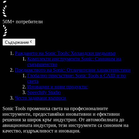
50M+ потребители
Съдържание
Раждането на Sonic Tools: Холандски шедьовър
Комплекти инструменти Sonic: Синоним на
съвършенство
Предимството на Sonic: Отличителни характеристики
Глобално присъствие: Sonic Tools в САЩ и по
света
Иновации и нови продукти:
Speechify Studio
Често задавани въпроси
Sonic Tools промениха света на професионалните
инструменти, предоставяйки иновативни и ефективни
решения за широк кръг индустрии. От автомобилната до
авиационната индустрия, тези инструменти са синоним на
качество, издръжливост и иновация.