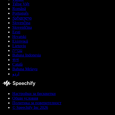
Tiếng Việt
Română
Português
ქართული
Slovenčina
Slovenščina
Eesti
Hrvatski
Ελληνικά
Lietuvių
עברית
Bahasa Indonesia
বাংলা
Català
Bahasa Melayu
اردو
Настройки за бисквитки
Общи условия
Политика за поверителност
© Speechify Inc 2026