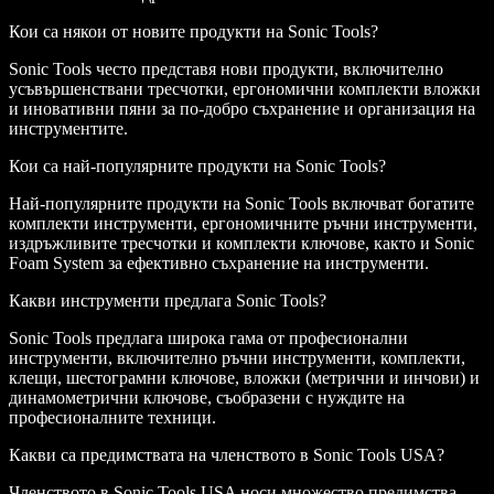
Кои са някои от новите продукти на Sonic Tools?
Sonic Tools често представя нови продукти, включително
усъвършенствани тресчотки, ергономични комплекти вложки
и иновативни пяни за по-добро съхранение и организация на
инструментите.
Кои са най-популярните продукти на Sonic Tools?
Най-популярните продукти на Sonic Tools включват богатите
комплекти инструменти, ергономичните ръчни инструменти,
издръжливите тресчотки и комплекти ключове, както и Sonic
Foam System за ефективно съхранение на инструменти.
Какви инструменти предлага Sonic Tools?
Sonic Tools предлага широка гама от професионални
инструменти, включително ръчни инструменти, комплекти,
клещи, шестограмни ключове, вложки (метрични и инчови) и
динамометрични ключове, съобразени с нуждите на
професионалните техници.
Какви са предимствата на членството в Sonic Tools USA?
Членството в Sonic Tools USA носи множество предимства,