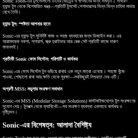
Sonic Tools-এর টুলসেটগুলো তাদের বৈচিত্র্য ও গুণমানের জন্য সমাদৃত। সাধারণ
হ্যান্ড টুল থেকে বিশেষায়িত যন্ত্র—প্রতিটি টুলসেট পেশাদারদের ভিন্ন ভিন্ন চাহিদা মাথায়
রেখে তৈরি।
হ্যান্ড টুল: স্পষ্টতা আপনার হাতে
Sonic-এর হ্যান্ড টুল সুনির্দিষ্ট কাজ ও সহজ ব্যবহারের জন্য ডিজাইন করা। এর
আরামদায়ক নকশা, প্লায়ার্স, স্ক্রু ড্রাইভার আর রেঞ্চ সেট প্রতিটি কাজে দারুণ
মানানসই।
প্রতীকী Sonic ফোম সিস্টেম: পরিপাটি ও কার্যকর
Sonic-এর ফোম সিস্টেম টুল গুছিয়ে রাখায় এক নতুন মাত্রা এনেছে। সহজে খুঁজে
পাওয়া, গোছালো রাখা আর ক্ষতি থেকে সুরক্ষা—সবকিছুরই নিশ্চয়তা দেয় এটি।
অগ্রণী MSS: মডুলার সংরক্ষণ সমাধান
Sonic-এর MSS (Modular Storage Solutions) কাস্টমাইজযোগ্য টুল সংরক্ষণের
সুযোগ দেয়। টুলবক্স থেকে ক্যাবিনেট—সব সংরক্ষণ ব্যবস্থা একসাথে কার্যকর ও
দৃষ্টিনন্দন।
Sonic-এর বিশেষত্ব: আলাদা বৈশিষ্ট্য