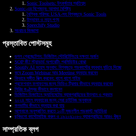
Sonic Toolsets: উৎকর্ষতার প্রতিশব্দ
Sonic-এর বিশেষত্ব: আলাদা বৈশিষ্ট্য
বৈশ্বিক পরিসর: USA-সহ বিশ্বজুড়ে Sonic Tools
উদ্ভাবন ও নতুন পণ্য
Speechify Studio
সচরাচর জিজ্ঞাসা
প্রস্তাবিত পোস্টসমূহ
গুগল প্রেজেন্টেশন: ডিজিটাল স্টোরিটেলিংয়ে দক্ষতা অর্জন
SOP কী? স্ট্যান্ডার্ড অপারেটিং প্রসিডিউর বোঝা
Spotify AI ভয়েস অনুবাদ: বিশ্বজুড়ে পডকাস্টের ব্যবধান ঘুচিয়ে দিচ্ছে
কবে Zoom Webinar আর Meeting ব্যবহার করবেন
কিভাবে সঙ্গীত মিক্স করবেন: ধাপে ধাপে গাইড
প্রফেশনাল ফলাফলের জন্য ভিডিও ট্রিমার কীভাবে ব্যবহার করবেন
সিরির কণ্ঠস্বর কীভাবে বদলাবেন
ডিজিটাল ডিজাইনে অ্যানিমেটেড ব্যাকগ্রাউন্ডের উত্থান ও প্রভাব
২০২৪ সালে ব্যবহারের জন্য সেরা চাইনিজ অনুবাদক
কনভার্টার কীভাবে ব্যবহার করা যায়
আপনাকে অনুপ্রাণিত করতে ১০টি সৃজনশীল পডকাস্ট আইডিয়া
ছবিগুলো কাস্টোমাইজ করুন ও ১৯২০x১০৮০ ব্যাকগ্রাউন্ডে আরও খুঁজুন
সাম্প্রতিক ব্লগ