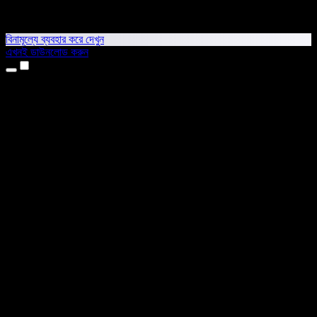
বিনামূল্যে ব্যবহার করে দেখুন
এখনই ডাউনলোড করুন
প্রোডাক্ট
টেক্সট টু স্পিচ
আইফোন ও আইপ্যাড অ্যাপ
অ্যান্ড্রয়েড অ্যাপ
ক্রোম এক্সটেনশন
এজ এক্সটেনশন
ওয়েব অ্যাপ
ম্যাক অ্যাপ
উইন্ডোজ অ্যাপ
এআই ভয়েস জেনারেটর