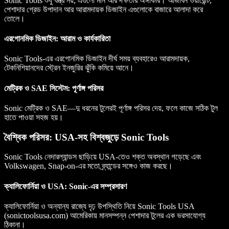
Sonic Tools শুধু যন্ত্র নয়; এগুলো মান আর দক্ষতার অঙ্গীকার। আজীবন ওয়ারেন্টি,
পেশাদার গ্রেড উপাদান আর আরামদায়ক ডিজাইন এগুলোকে বাজারে আলাদা করে
তোলে।
এরগোনমিক ডিজাইন: আরাম ও কার্যকারিতা
Sonic Tools-এর এরগোনমিক ডিজাইন দীর্ঘ সময় ব্যবহারেও আরামদায়ক,
টেকনিশিয়ানদের স্ট্রেন ইনজুরির ঝুঁকি কমিয়ে আনে।
মেট্রিক ও SAE সিস্টেম: পূর্ণাঙ্গ পরিসর
Sonic মেট্রিক ও SAE—দু ধরনের টুলেরই পূর্ণাঙ্গ পরিসর দেয়, ফলে কাজে সঠিক টুল
হাতে পাওয়া সহজ হয়।
বৈশ্বিক পরিসর: USA-সহ বিশ্বজুড়ে Sonic Tools
Sonic Tools নেদারল্যান্ডস ছাড়িয়ে USA-তেও শক্ত অবস্থান গড়েছে এবং
Volkswagen, Snap-on-এর মতো ব্র্যান্ডের সঙ্গেও কাজ করছে।
ক্যালিফোর্নিয়া ও USA: Sonic-এর সম্প্রসারণ
ক্যালিফোর্নিয়া ও অন্যান্য রাজ্যে দৃঢ় উপস্থিতি নিয়ে Sonic Tools USA
(sonictoolsusa.com) আমেরিকায় মানসম্পন্ন পেশাদার টুলের এক ভরসাযোগ্য
ঠিকানা।