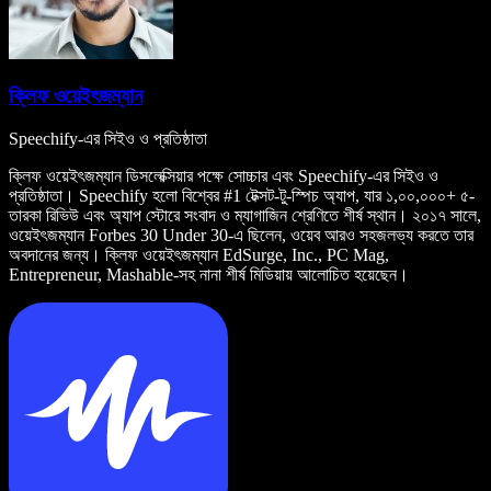
ক্লিফ ওয়েইৎজম্যান
Speechify-এর সিইও ও প্রতিষ্ঠাতা
ক্লিফ ওয়েইৎজম্যান ডিসলেক্সিয়ার পক্ষে সোচ্চার এবং Speechify-এর সিইও ও
প্রতিষ্ঠাতা। Speechify হলো বিশ্বের #1 টেক্সট-টু-স্পিচ অ্যাপ, যার ১,০০,০০০+ ৫-
তারকা রিভিউ এবং অ্যাপ স্টোরে সংবাদ ও ম্যাগাজিন শ্রেণিতে শীর্ষ স্থান। ২০১৭ সালে,
ওয়েইৎজম্যান Forbes 30 Under 30-এ ছিলেন, ওয়েব আরও সহজলভ্য করতে তার
অবদানের জন্য। ক্লিফ ওয়েইৎজম্যান EdSurge, Inc., PC Mag,
Entrepreneur, Mashable-সহ নানা শীর্ষ মিডিয়ায় আলোচিত হয়েছেন।