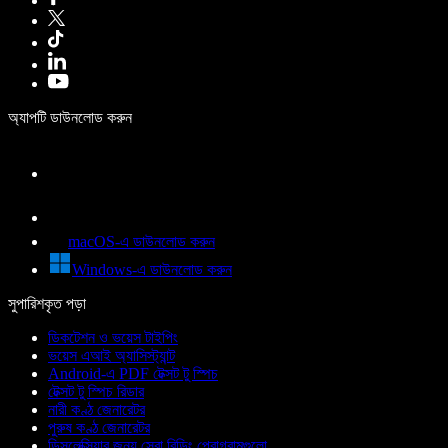
অ্যাপটি ডাউনলোড করুন
macOS-এ ডাউনলোড করুন
Windows-এ ডাউনলোড করুন
সুপারিশকৃত পড়া
ডিকটেশন ও ভয়েস টাইপিং
ভয়েস এআই অ্যাসিস্ট্যান্ট
Android-এ PDF টেক্সট টু স্পিচ
টেক্সট টু স্পিচ রিডার
নারী কণ্ঠ জেনারেটর
পুরুষ কণ্ঠ জেনারেটর
ডিসলেক্সিয়ার জন্য সেরা রিডিং প্রোগ্রামগুলো