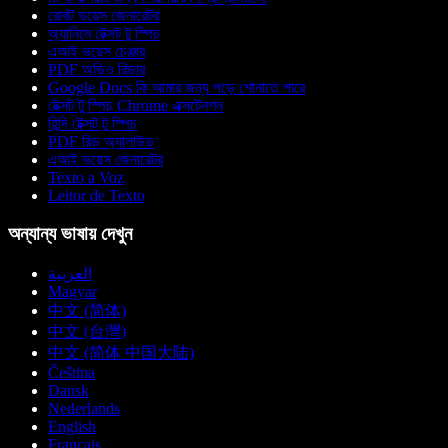
রোবট ভয়েস জেনারেটর
অ্যানিমে টেক্সট টু স্পিচ
এআই ভয়েস চেঞ্জার
PDF অডিও রিডার
Google Docs কি আমার জন্য পড়ে শোনাতে পারে
টেক্সট টু স্পিচ Chrome এক্সটেনশন
হিন্দি টেক্সট টু স্পিচ
PDF রিড অ্যালাউড
এআই ভয়েস জেনারেটর
Texto a Voz
Leitor de Texto
অন্যান্য ভাষায় দেখুন
العربية
Magyar
中文 (简体)
中文 (台灣)
中文 (简体 中国大陆)
Čeština
Dansk
Nederlands
English
Français