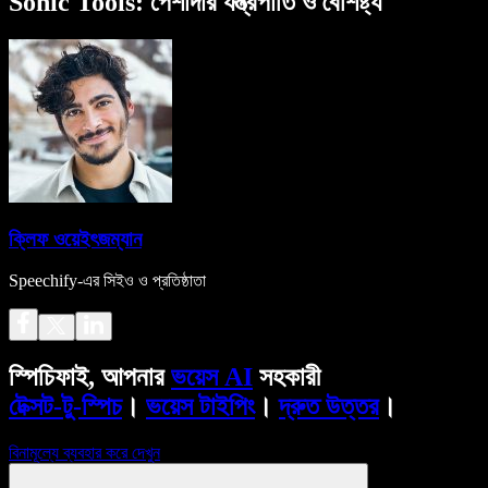
Sonic Tools: পেশাদার যন্ত্রপাতি ও বৈশিষ্ট্য
ক্লিফ ওয়েইৎজম্যান
Speechify-এর সিইও ও প্রতিষ্ঠাতা
স্পিচিফাই, আপনার
ভয়েস AI
সহকারী
টেক্সট-টু-স্পিচ
।
ভয়েস টাইপিং
।
দ্রুত উত্তর
।
বিনামূল্যে ব্যবহার করে দেখুন