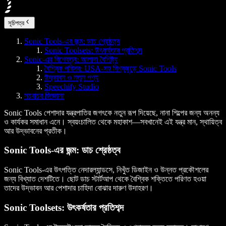
সূচিপত্র
Sonic Tools-এর জন্ম: ডাচ শ্রেষ্ঠত্ব
Sonic Toolsets: উৎকর্ষতার প্রতিশব্দ
Sonic-এর বিশেষত্ব: আলাদা বৈশিষ্ট্য
বৈশ্বিক পরিসর: USA-সহ বিশ্বজুড়ে Sonic Tools
উদ্ভাবন ও নতুন পণ্য
Speechify Studio
সচরাচর জিজ্ঞাসা
Sonic Tools পেশাদার যন্ত্রপাতির জগৎকে নতুন রূপ দিয়েছে, নানা শিল্পের জন্য অনন্য
ও কার্যকর সমাধান এনে। স্বয়ংচালিত থেকে মহাকাশ—সবখানেই এই যন্ত্র মান, স্থায়িত্ব
আর উদ্ভাবনের প্রতীক।
Sonic Tools-এর জন্ম: ডাচ শ্রেষ্ঠত্ব
Sonic Tools-এর উৎপত্তি নেদারল্যান্ডসে, নিখুঁত ডিজাইন ও উন্নত প্রকৌশলের
জন্য বিখ্যাত দেশটিতে। ছোট ডাচ স্টার্টআপ থেকে বৈশ্বিক শক্তিতে পরিণত হওয়া
তাদের উদ্ভাবন আর পেশাদার চাহিদা বোঝার দারুণ উদাহরণ।
Sonic Toolsets: উৎকর্ষতার প্রতিশব্দ