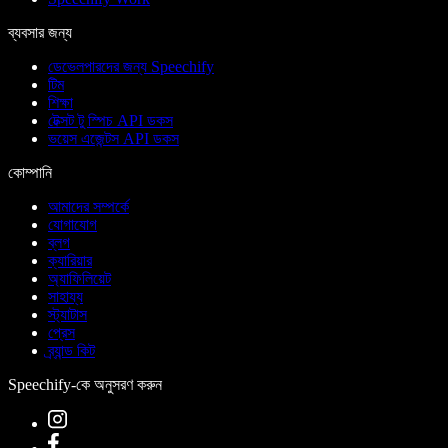
ব্যবসার জন্য
ডেভেলপারদের জন্য Speechify
টিম
শিক্ষা
টেক্সট টু স্পিচ API ডকস
ভয়েস এজেন্টস API ডকস
কোম্পানি
আমাদের সম্পর্কে
যোগাযোগ
ব্লগ
ক্যারিয়ার
অ্যাফিলিয়েট
সাহায্য
স্ট্যাটাস
প্রেস
ব্র্যান্ড কিট
Speechify-কে অনুসরণ করুন