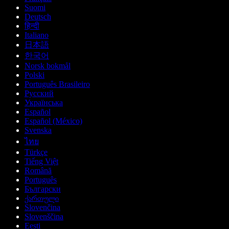
Suomi
Deutsch
हिन्दी
Italiano
日本語
한국어
Norsk bokmål
Polski
Português Brasileiro
Русский
Українська
Español
Español (México)
Svenska
ไทย
Türkçe
Tiếng Việt
Română
Português
Български
ქართული
Slovenčina
Slovenščina
Eesti