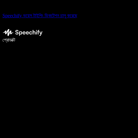
Speechify ভয়েস টাইপিং ডিকটেশন চালু করেছে
ভয়েস টাইপিং দিয়ে ৫ গুণ দ্রুত লিখুন
প্রোডাক্ট
আরও জানুন