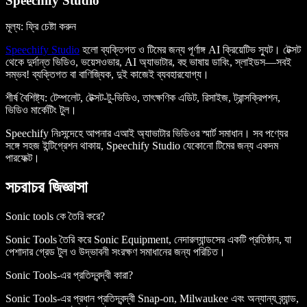
Speechify Studio
মূল্য: ফ্রি চেষ্টা করুন
Speechify Studio
হলো ব্যক্তিগত ও টিমের জন্য পূর্ণাঙ্গ AI ক্রিয়েটিভ স্যুট। টেক্সট
থেকে দুর্দান্ত ভিডিও, ভয়েসওভার, AI অ্যাভাটার, বহু ভাষায় ডাবিং, স্লাইডস—সবই
সম্ভব! ব্যক্তিগত বা বাণিজ্যিক, দুই কাজেই ব্যবহারযোগ্য।
শীর্ষ বৈশিষ্ট্য
: টেম্পলেট, টেক্সট-টু-ভিডিও, তাৎক্ষণিক এডিট, রিসাইজ, ট্রান্সক্রিপশন,
ভিডিও মার্কেটিং টুল।
Speechify নিঃসন্দেহে আপনার এআই অ্যাভাটার ভিডিওর স্মার্ট সমাধান। সব পণ্যের
সঙ্গে সহজ ইন্টিগ্রেশন থাকায়, Speechify Studio যেকোনো টিমের জন্য একদম
পারফেক্ট।
সচরাচর জিজ্ঞাসা
Sonic tools কে তৈরি করে?
Sonic Tools তৈরি করে Sonic Equipment, নেদারল্যান্ডসের একটি প্রতিষ্ঠান, যা
পেশাদার গ্রেড টুল ও উদ্ভাবনী সংরক্ষণ সমাধানের জন্য পরিচিত।
Sonic Tools-এর প্রতিদ্বন্দ্বী কারা?
Sonic Tools-এর প্রধান প্রতিদ্বন্দ্বী Snap-on, Milwaukee এবং অন্যান্য ব্র্যান্ড,