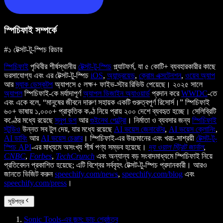
স্পিচিফাই সম্পর্কে
#১ টেক্সট-টু-স্পিচ রিডার
স্পিচিফাই
পৃথিবীর শীর্ষস্থানীয়
টেক্সট-টু-স্পিচ
প্ল্যাটফর্ম, যা ৫ কোটি+ ব্যবহারকারীর কাছে
ভরসাযোগ্য এবং এর টেক্সট-টু-স্পিচ
iOS
,
অ্যান্ড্রয়েড
,
ক্রোম এক্সটেনশন
,
ওয়েব অ্যাপ
আর
ম্যাক ডেস্কটপ
অ্যাপসে ৫ লক্ষ+ ফাইভ-স্টার রিভিউ পেয়েছে। ২০২৫ সালে
অ্যাপল
স্পিচিফাই-কে মর্যাদাপূর্ণ
অ্যাপল ডিজাইন অ্যাওয়ার্ড
প্রদান করে
WWDC
-তে
এবং একে বলে, “মানুষের জীবনে দারুণ সহায়ক একটি গুরুত্বপূর্ণ রিসোর্স।” স্পিচিফাই
৬০+ ভাষায় ১,০০০+ প্রাকৃতিক কণ্ঠ নিয়ে প্রায় ২০০ দেশে ব্যবহৃত হচ্ছে। সেলিব্রিটি
কণ্ঠের মধ্যে রয়েছে
স্নুপ ডগ
আর
গুইনেথ পেল্ট্রো
। নির্মাতা ও ব্যবসার জন্য
স্পিচিফাই
স্টুডিও
উন্নত সব টুল দেয়, যার মধ্যে রয়েছে
AI ভয়েস জেনারেটর
,
AI ভয়েস ক্লোনিং
,
AI ডাবিং
আর
AI ভয়েস চেঞ্জার
। স্পিচিফাই-এর উচ্চমানের এবং খরচ-সাশ্রয়ী
টেক্সট-টু-
স্পিচ API
-এর মাধ্যমে অসংখ্য শীর্ষ পণ্য সম্ভব হয়েছে।
দ্য ওয়াল স্ট্রিট জার্নাল
,
CNBC
,
Forbes
,
TechCrunch
এবং অন্যান্য বড় সংবাদমাধ্যমে স্পিচিফাই নিয়ে
প্রতিবেদন প্রকাশিত হয়েছে; এটি বিশ্বের সর্ববৃহৎ টেক্সট-টু-স্পিচ প্রদানকারী। আরও
জানতে ভিজিট করুন
speechify.com/news
,
speechify.com/blog
এবং
speechify.com/press
।
সূচিপত্র
Sonic Tools-এর জন্ম: ডাচ শ্রেষ্ঠত্ব