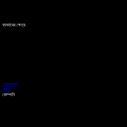
ব্যবহারের ক্ষেত্র
ডাউনলোড
API
কোম্পানি