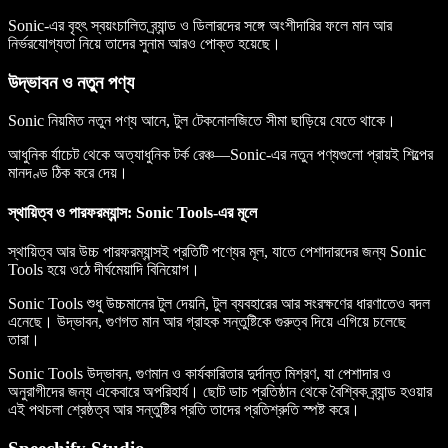
Sonic-এর বৃহৎ স্বয়ংচালিত ব্র্যান্ড ও ডিলারদের সঙ্গে অংশীদারির ফলে মান আর
নির্ভরযোগ্যতা নিয়ে তাদের সুনাম আরও পোক্ত হয়েছে।
উদ্ভাবন ও নতুন পণ্য
Sonic নিয়মিত নতুন পণ্য আনে, টুল টেকনোলজিতে সীমা ছাড়িয়ে যেতে থাকে।
আধুনিক র্যাচেট থেকে অত্যাধুনিক টর্ক রেঞ্চ—Sonic-এর নতুন পণ্যগুলো প্রায়ই শিল্পের
মানদণ্ড ঠিক করে দেয়।
স্থায়িত্ব ও পারফরম্যান্স: Sonic Tools-এর মূলে
স্থায়িত্ব আর উচ্চ পারফরম্যান্সই প্রতিটি পণ্যের মূল, যাতে পেশাদারদের জন্য Sonic
Tools হয়ে ওঠে দীর্ঘমেয়াদি বিনিয়োগ।
Sonic Tools শুধু উচ্চমানের টুল দেয়নি, টুল ব্যবহারের আর সংরক্ষণের ধারণাতেও বদল
এনেছে। উদ্ভাবন, গুণগত মান আর গ্রাহক সন্তুষ্টিকে গুরুত্ব দিয়ে এগিয়ে চলেছে
তারা।
Sonic Tools উদ্ভাবন, গুণমান ও কার্যকারিতার দুর্দান্ত মিশ্রণ, যা পেশাদার ও
অনুরাগীদের জন্য একেবারে অপরিহার্য। ছোট ডাচ প্রতিষ্ঠান থেকে বৈশ্বিক ব্র্যান্ড হওয়ার
এই পথচলা শ্রেষ্ঠত্ব আর সন্তুষ্টির প্রতি তাদের প্রতিশ্রুতি স্পষ্ট করে।