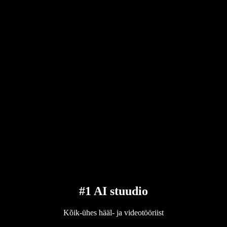
#1 AI stuudio
Kõik-ühes hääl- ja videotööriist