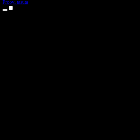
Proovi tasuta
Tooted
Tekst kõneks
iPhone’i ja iPadi rakendused
Androidi rakendus
Chrome’i laiendus
Edge’i laiendus
Veebirakendus
Maci rakendus
Windowsi rakendus
AI häältegeneraator
Pealelugemine
Dublaaž
Hääle kloonimine