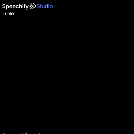
Kirjuta häälega 5× kiiremini
Tooted
Loe lähemalt