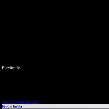
Ettevõtetele
Võta müügiga ühendust
Proovi tasuta