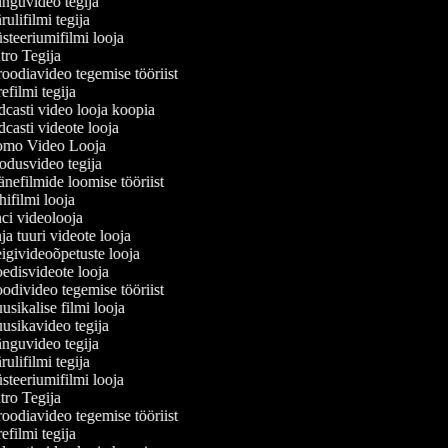
guvideo tegija
ulifilmi tegija
teeriumifilmi looja
ro Tegija
oodiavideo tegemise tööriist
efilmi tegija
casti video looja koopia
casti videote looja
mo Video Looja
dusvideo tegija
nefilmide loomise tööriist
ifilmi looja
i videolooja
a tuuri videote looja
givideoõpetuste looja
disvideote looja
divideo tegemise tööriist
sikalise filmi looja
sikavideo tegija
guvideo tegija
ulifilmi tegija
teeriumifilmi looja
ro Tegija
oodiavideo tegemise tööriist
efilmi tegija