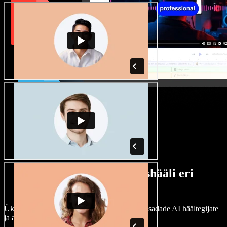
Lai valik mees- ja naishääli eri
aktsentidega
Ükski projekt ei pea kõlama ühtemoodi. Vali sadade AI häältegijate
ja aktsentide hulgast ning kohanda neid.