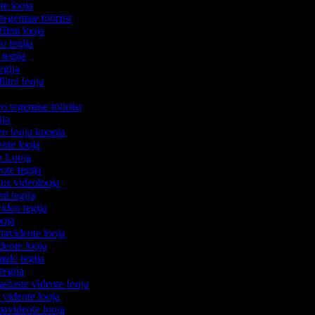
te looja
tegemise tööriist
filmi looja
o tegija
 tegija
tegija
filmi looja
a
eo tegemise tööriist
gija
deo looja koopia
eote looja
o Looja
eote tegija
lus videolooja
mi tegija
video tegija
looja
iavideote looja
deote looja
mide tegija
 tegija
astuste videote looja
 videote looja
avideote looja