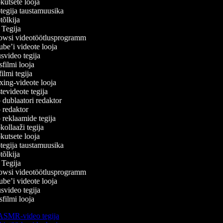
utsete looja
egija taustamuusika
õlkija
Tegija
wsi videotöötlusprogramm
e’i videote looja
video tegija
ilmi looja
lmi tegija
ng-videote looja
evideote tegija
dublaatori redaktor
redaktor
reklaamide tegija
ollaaži tegija
utsete looja
egija taustamuusika
õlkija
Tegija
wsi videotöötlusprogramm
e’i videote looja
video tegija
ilmi looja
SMR-video tegija