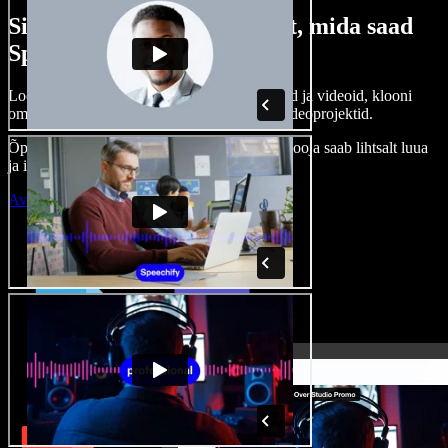
Siin on vaid väike osa sellest, mida saad
Speechify Studioga teha.
Loo voice-over’eid, kasuta tasuta pilte, helisid ja videoid, klooni
oma häält ja pane kokku terviklikud audio-videoprojektid.
Õppimiskõver puudub, kõik töötab veebis – looja saab lihtsalt luua
ja ideed kiiresti ellu viia.
Ava Studio