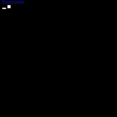
Proovi tasuta
Tooted
Tekst kõneks
iPhone’i ja iPadi rakendused
Androidi rakendus
Chrome’i laiendus
Edge’i laiendus
Veebirakendus
Maci rakendus
Windowsi rakendus
AI häältegeneraator
Pealelugemine
Dublaaž
Hääle kloonimine