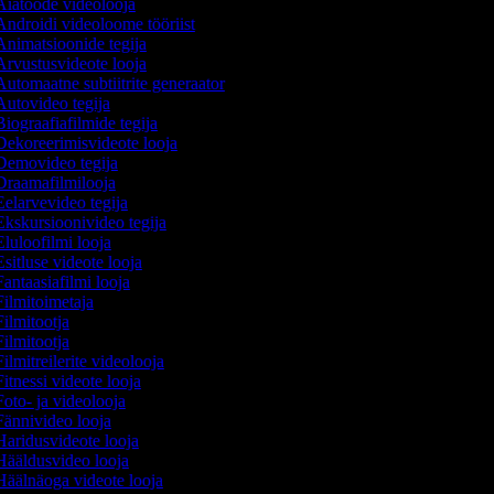
iatööde videolooja
ndroidi videoloome tööriist
nimatsioonide tegija
rvustusvideote looja
utomaatne subtiitrite generaator
utovideo tegija
iograafiafilmide tegija
ekoreerimisvideote looja
emovideo tegija
raamafilmilooja
elarvevideo tegija
kskursioonivideo tegija
luloofilmi looja
sitluse videote looja
antaasiafilmi looja
ilmitoimetaja
ilmitootja
ilmitootja
ilmitreilerite videolooja
itnessi videote looja
oto- ja videolooja
ännivideo looja
aridusvideote looja
ääldusvideo looja
äälnäoga videote looja