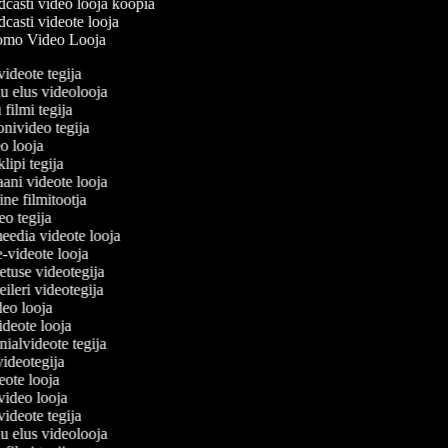
casti video looja koopia
casti videote looja
mo Video Looja
videote tegija
nu elus videolooja
 filmi tegija
oonivideo tegija
eo looja
klipi tegija
aani videote looja
ine filmitootja
ideo tegija
meedia videote looja
e-videote looja
petuse videotegija
treileri videotegija
ideo looja
videote looja
nialvideote tegija
 videotegija
deote looja
gvideo looja
videote tegija
nu elus videolooja