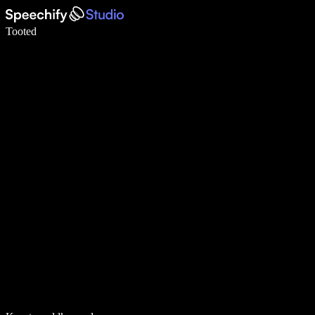
Kirjuta häälega 5× kiiremini
Tooted
Loe lähemalt