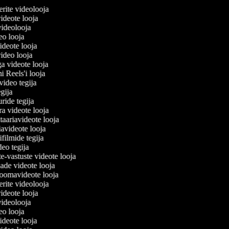
ilerite videolooja
 videote looja
 videolooja
deo looja
videote looja
video looja
ga videote looja
mi Reels'i looja
uvideo tegija
tegija
uride tegija
ara videote looja
aariavideote looja
avideote looja
ifilmide tegija
deo tegija
te-vastuste videote looja
nade videote looja
oomavideote looja
ilerite videolooja
 videote looja
 videolooja
deo looja
videote looja