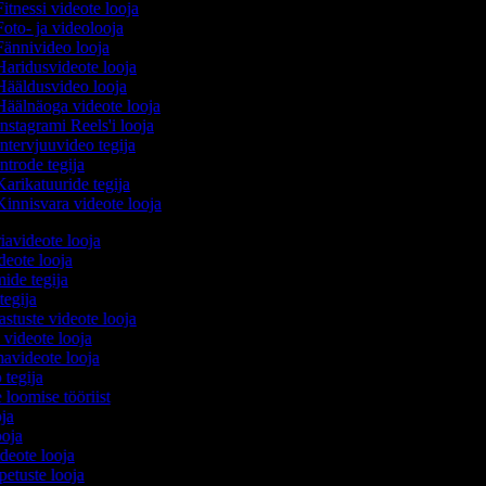
itnessi videote looja
oto- ja videolooja
ännivideo looja
aridusvideote looja
ääldusvideo looja
äälnäoga videote looja
nstagrami Reels'i looja
ntervjuuvideo tegija
ntrode tegija
arikatuuride tegija
innisvara videote looja
iavideote looja
deote looja
mide tegija
 tegija
astuste videote looja
 videote looja
avideote looja
 tegija
e loomise tööriist
oja
ooja
ideote looja
petuste looja