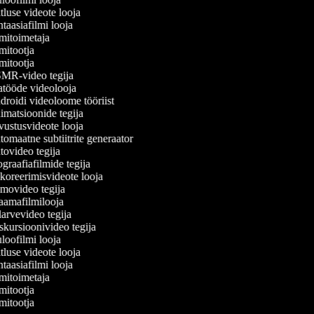
tluse videote looja
taasiafilmi looja
mitoimetaja
mitootja
mitootja
R-video tegija
tööde videolooja
roidi videoloome tööriist
matsioonide tegija
ustusvideote looja
omaatne subtiitrite generaator
ovideo tegija
graafiafilmide tegija
oreerimisvideote looja
ovideo tegija
amafilmilooja
arvevideo tegija
kursioonivideo tegija
loofilmi looja
tluse videote looja
taasiafilmi looja
mitoimetaja
mitootja
mitootja