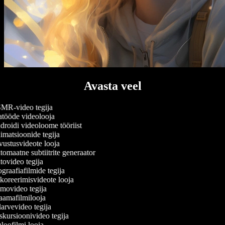
Avasta veel
R-video tegija
tööde videolooja
roidi videoloome tööriist
matsioonide tegija
ustusvideote looja
omaatne subtiitrite generaator
ovideo tegija
graafiafilmide tegija
oreerimisvideote looja
ovideo tegija
amafilmilooja
arvevideo tegija
kursioonivideo tegija
loofilmi looja