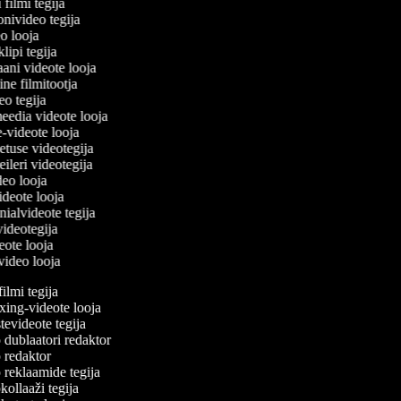
 filmi tegija
oonivideo tegija
eo looja
klipi tegija
aani videote looja
ine filmitootja
ideo tegija
meedia videote looja
e-videote looja
petuse videotegija
treileri videotegija
ideo looja
videote looja
nialvideote tegija
 videotegija
deote looja
gvideo looja
lmi tegija
ng-videote looja
evideote tegija
dublaatori redaktor
redaktor
reklaamide tegija
ollaaži tegija