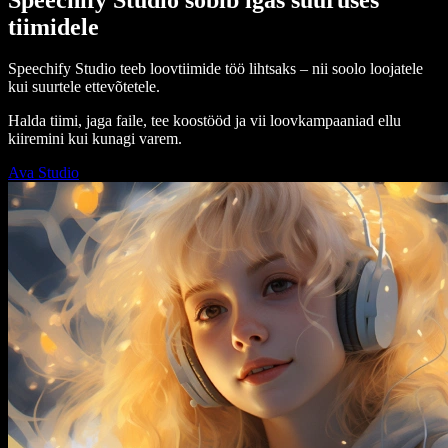
tiimidele
Speechify Studio teeb loovtiimide töö lihtsaks – nii soolo loojatele
kui suurtele ettevõtetele.
Halda tiimi, jaga faile, tee koostööd ja vii loovkampaaniad ellu
kiiremini kui kunagi varem.
Ava Studio