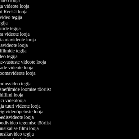
video looja
ga videote looja
mi Reels'i looja
uvideo tegija
tegija
uride tegija
ara videote looja
aariavideote looja
avideote looja
ifilmide tegija
deo tegija
te-vastuste videote looja
nade videote looja
oomavideote looja
dusvideo tegija
nefilmide loomise tööriist
ifilmi looja
i videolooja
a tuuri videote looja
givideoõpetuste looja
disvideote looja
divideo tegemise tööriist
sikalise filmi looja
sikavideo tegija