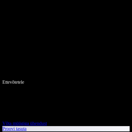
Ettevõtetele
Võta müügiga ühendust
Proovi tasuta