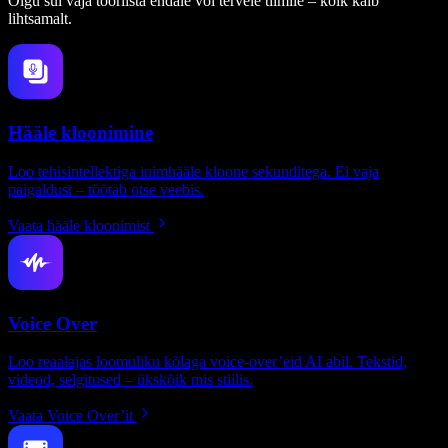
Olgu sul vaja tööriista endale või tervele tiimile – kõik käib
lihtsamalt.
Hääle kloonimine
Loo tehisintellektiga inimhääle kloone sekunditega. Ei vaja
paigaldust – töötab otse veebis.
Vaata hääle kloonimist
Voice Over
Loo reaalajas loomuliku kõlaga voice-over’eid AI abil. Tekstid,
videod, selgitused – ükskõik mis stiilis.
Vaata Voice Over’it