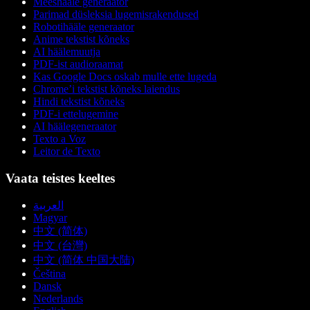
Meeshääle generaator
Parimad düsleksia lugemisrakendused
Robotihääle generaator
Anime tekstist kõneks
AI häälemuutja
PDF-ist audioraamat
Kas Google Docs oskab mulle ette lugeda
Chrome’i tekstist kõneks laiendus
Hindi tekstist kõneks
PDF-i ettelugemine
AI häälegeneraator
Texto a Voz
Leitor de Texto
Vaata teistes keeltes
العربية
Magyar
中文 (简体)
中文 (台灣)
中文 (简体 中国大陆)
Čeština
Dansk
Nederlands