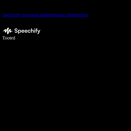
Speechify tutvustab häälekirjutuse dikteerimist
Kirjuta häälega 5× kiiremini
Tooted
Loe lähemalt