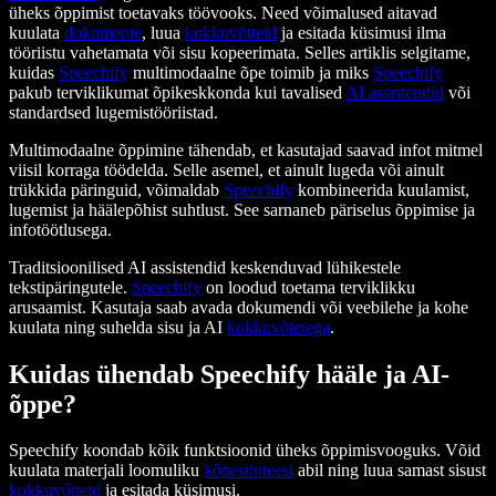
üheks õppimist toetavaks töövooks. Need võimalused aitavad
kuulata
dokumente
, luua
kokkuvõtteid
ja esitada küsimusi ilma
tööriistu vahetamata või sisu kopeerimata. Selles artiklis selgitame,
kuidas
Speechify
multimodaalne õpe toimib ja miks
Speechify
pakub terviklikumat õpikeskkonda kui tavalised
AI assistendid
või
standardsed lugemistööriistad.
Multimodaalne õppimine tähendab, et kasutajad saavad infot mitmel
viisil korraga töödelda. Selle asemel, et ainult lugeda või ainult
trükkida päringuid, võimaldab
Speechify
kombineerida kuulamist,
lugemist ja häälepõhist suhtlust. See sarnaneb päriselus õppimise ja
infotöötlusega.
Traditsioonilised AI assistendid keskenduvad lühikestele
tekstipäringutele.
Speechify
on loodud toetama terviklikku
arusaamist. Kasutaja saab avada dokumendi või veebilehe ja kohe
kuulata ning suhelda sisu ja AI
kokkuvõtetega
.
Kuidas ühendab Speechify hääle ja AI-
õppe?
Speechify koondab kõik funktsioonid üheks õppimisvooguks. Võid
kuulata materjali loomuliku
kõnesünteesi
abil ning luua samast sisust
kokkuvõtteid
ja esitada küsimusi.