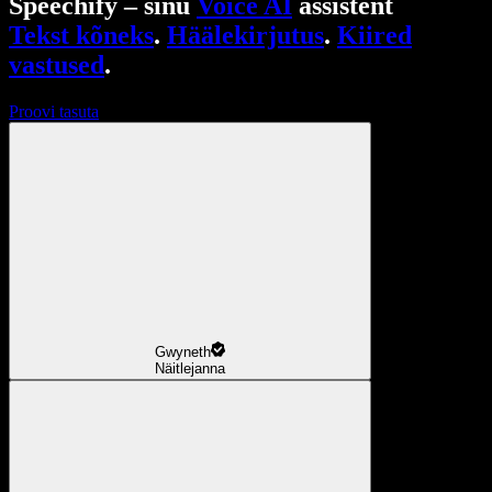
Speechify – sinu
Voice AI
assistent
Tekst kõneks
.
Häälekirjutus
.
Kiired
vastused
.
Proovi tasuta
Gwyneth
Näitlejanna