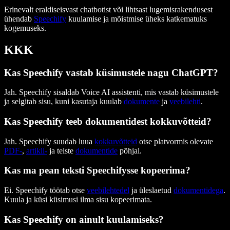
Erinevalt eraldiseisvast chatbotist või lihtsast lugemisrakendusest
ühendab
Speechify
kuulamise ja mõistmise üheks katkematuks
kogemuseks.
KKK
Kas Speechify vastab küsimustele nagu ChatGPT?
Jah. Speechify sisaldab Voice AI assistenti, mis vastab küsimustele
ja selgitab sisu, kuni kasutaja kuulab
dokumente
ja
veebilehti
.
Kas Speechify teeb dokumentidest kokkuvõtteid?
Jah. Speechify suudab luua
kokkuvõtteid
otse platvormis olevate
PDF-
,
artikli-
ja teiste
dokumentide
põhjal.
Kas ma pean teksti Speechifysse kopeerima?
Ei. Speechify töötab otse
veebilehtedel
ja üleslaetud
dokumentidega
.
Kuula ja küsi küsimusi ilma sisu kopeerimata.
Kas Speechify on ainult kuulamiseks?