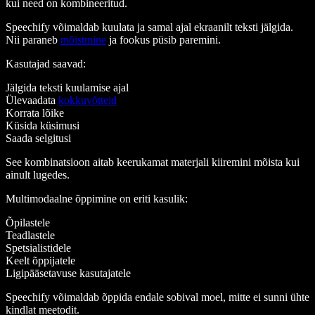
kui need on kombineeritud.
Speechify võimaldab kuulata ja samal ajal ekraanilt teksti jälgida.
Nii paraneb
mõistmine
ja fookus püsib paremini.
Kasutajad saavad:
Jälgida teksti kuulamise ajal
Ülevaadata
kokkuvõtteid
Korrata lõike
Küsida küsimusi
Saada selgitusi
See kombinatsioon aitab keerukamat materjali kiiremini mõista kui
ainult lugedes.
Multimodaalne õppimine on eriti kasulik:
Õpilastele
Teadlastele
Spetsialistidele
Keelt õppijatele
Ligipääsetavuse kasutajatele
Speechify võimaldab õppida endale sobival moel, mitte ei sunni ühte
kindlat meetodit.