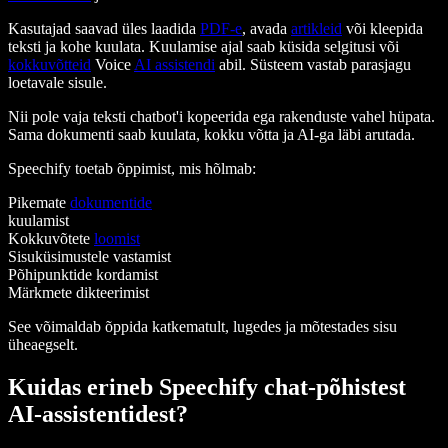
Kasutajad saavad üles laadida
PDF-e
, avada
artikleid
või kleepida
teksti ja kohe kuulata. Kuulamise ajal saab küsida selgitusi või
kokkuvõtteid
Voice
AI assistendi
abil. Süsteem vastab parasjagu
loetavale sisule.
Nii pole vaja teksti chatbot'i kopeerida ega rakenduste vahel hüpata.
Sama dokumenti saab kuulata, kokku võtta ja AI-ga läbi arutada.
Speechify toetab õppimist, mis hõlmab:
Pikemate
dokumentide
kuulamist
Kokkuvõtete
loomist
Sisuküsimustele vastamist
Põhipunktide kordamist
Märkmete dikteerimist
See võimaldab õppida katkematult, lugedes ja mõtestades sisu
üheaegselt.
Kuidas erineb Speechify chat-põhistest
AI-assistentidest?