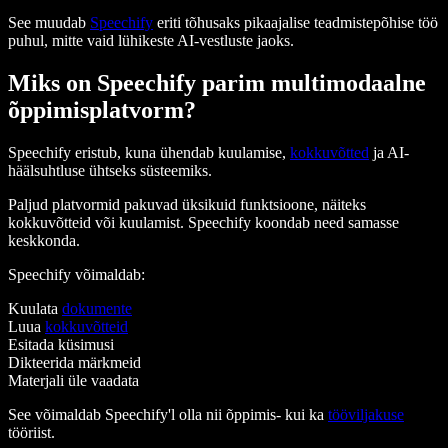
See muudab
Speechify
eriti tõhusaks pikaajalise teadmistepõhise töö
puhul, mitte vaid lühikeste AI-vestluste jaoks.
Miks on Speechify parim multimodaalne
õppimisplatvorm?
Speechify eristub, kuna ühendab kuulamise,
kokkuvõtted
ja AI-
häälsuhtluse ühtseks süsteemiks.
Paljud platvormid pakuvad üksikuid funktsioone, näiteks
kokkuvõtteid või kuulamist. Speechify koondab need samasse
keskkonda.
Speechify võimaldab:
Kuulata
dokumente
Luua
kokkuvõtteid
Esitada küsimusi
Dikteerida märkmeid
Materjali üle vaadata
See võimaldab Speechify'l olla nii õppimis- kui ka
tööviljakuse
tööriist.