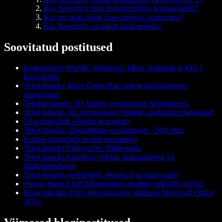
Kas Speechify teeb dokumentidest kokkuvõtteid?
Kas ma pean teksti Speechifysse kopeerima?
Kas Speechify on ainult kuulamiseks?
Soovitatud postitused
Kõnesüntees Wordis: Windowsi, Maci, Androidi ja iOS-i
kasutajatele
Tekst kõneks Xbox Game Bar: parem ligipääsetavus
mängimisel
Tekstist kõneks 3D mudel: revolutsioon helisünteesis
Tekst kõneks 3D-animatsioon: Sõnade elustamine digiajastul
10 parimat heli tekstiks muundurit
Tekst kõneks: Digisuhtluse revolutsioon - 500 sõna
Kuidas parandada loetust arusaamist
Tekst kõneks Filmora 9-s: Mida teada
Tekst kõneks karjumise režiim: dünaamilised AI-
häälelahendused
Tekst kõneks veebilehed: sild teksti ja hääle vahel
Avasta Speech 049 kõnesünteesi maailm: põhjalik juhend
Kõne tekstiks 0365: Revolutsioon suhtluses Microsoft Office
365-s