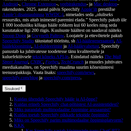
Android
-,
Chrome Extension
-,
veebirakendus
- ja
Mac desktop
-
rakendustes. 2025. aastal pälvis Speechify
Apple’ilt
prestiižse
Apple’i disainiauhinna
WWDC-l
, nimetades seda „oluliseks
ressursiks, mis aitab inimestel paremini elada.” Speechify pakub üle
1 000 loodusliku kõlaga hääle rohkem kui 60 keeles ning seda
kasutatakse ligi 200 riigis. Kuulsuste häältest on saadaval näiteks
Snoop Dogg
ja
Gwyneth Paltrow
. Loojatele ja ettevõtetele pakub
Speechify Studio
täiustatud tööriistu, sh
AI-häälegeneraatorit
,
AI-
häälekloonimist
,
AI-dubleerimist
ja
AI-häälevahetust
. Speechify
panustab ka juhtivatesse toodetesse tänu kvaliteetsele ja
kuluefektiivsele
tekst kõneks API-le
. Esindatud näiteks
The Wall
Street Journal
,
CNBC
,
Forbes
,
TechCrunch
ja muudes juhtivates
meediakanalites, on Speechify maailma suurim kõnesünteesi
teenusepakkuja. Vaata lisaks:
speechify.com/news
,
speechify.com/blog
ja
speechify.com/press
.
Sisukord
Kuidas ühendab Speechify hääle ja AI-õppe?
Kuidas erineb Speechify chat-põhistest AI-assistentidest?
Miks parandab multimodaalne õppimine arusaamist?
Kuidas toetab Speechify pikkade tekstide õppimist?
Miks on Speechify parim multimodaalne õppimisplatvorm?
KKK
Kas Speechify vastab küsimustele nagu ChatGPT?