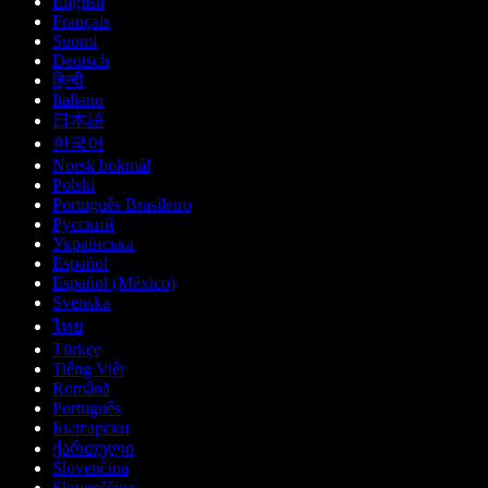
English
Français
Suomi
Deutsch
हिन्दी
Italiano
日本語
한국어
Norsk bokmål
Polski
Português Brasileiro
Русский
Українська
Español
Español (México)
Svenska
ไทย
Türkçe
Tiếng Việt
Română
Português
Български
ქართული
Slovenčina
Slovenščina