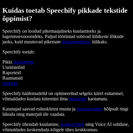
Kuidas toetab Speechify pikkade tekstide
õppimist?
Speechify on loodud pikemaajaliseks kuulamiseks ja
lugemissessioonideks. Paljud tööriistad sobivad lühikeste lõikude
jaoks, kuid muutuvad pikemate
dokumentidega
tülikaks.
Speechify toetab:
Pikki
dokumente
Uurimistöid
Raporteid
Raamatuid
artikleid
Speechify häälemudelid on optimeeritud selgeks kiirel esitamisel,
võimaldades kuulata kiiremini ilma
mõistmist
kaotamata.
Kasutajad saavad esituskiirust muuta ja
dokumentides
hõlpsalt ringi
liikuda ning materjali üle vaadata.
Speechify ühendab kuulamise,
kokkuvõtted
ning Voice AI suhtluse,
võimaldades keskenduda kõigele ühes keskkonnas.