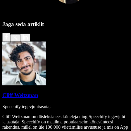
Jaga seda artiklit
Cliff Weitzman
Speechify tegevjuht/asutaja
Cliff Weitzman on düsleksia eestkõneleja ning Speechify tegevjuht
ja asutaja. Speechify on maailma populaarseim kõnesünteesi
rakendus, millel on üle 100 000 viietärnilise arvustuse ja mis on App