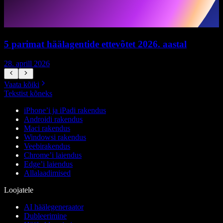
5 parimat häälagentide ettevõtet 2026. aastal
28. aprill 2026
1
Vaata kõiki
Tekstist kõneks
iPhone’i ja iPadi rakendus
Androidi rakendus
Maci rakendus
Windowsi rakendus
Veebirakendus
Chrome’i laiendus
Edge’i laiendus
Allalaadimised
Loojatele
AI häälegeneraator
Dubleerimine