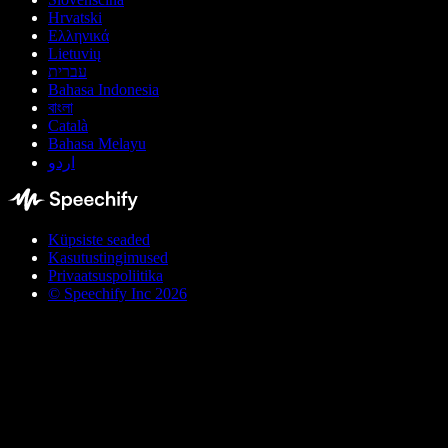
Hrvatski
Ελληνικά
Lietuvių
עברית
Bahasa Indonesia
বাংলা
Català
Bahasa Melayu
اردو
Küpsiste seaded
Kasutustingimused
Privaatsuspoliitika
© Speechify Inc 2026