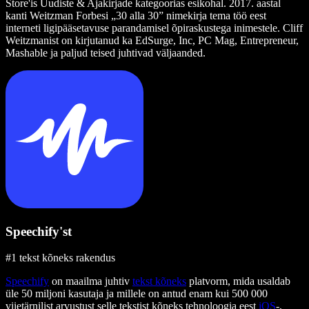
Store'is Uudiste & Ajakirjade kategoorias esikohal. 2017. aastal
kanti Weitzman Forbesi „30 alla 30” nimekirja tema töö eest
interneti ligipääsetavuse parandamisel õpiraskustega inimestele. Cliff
Weitzmanist on kirjutanud ka EdSurge, Inc, PC Mag, Entrepreneur,
Mashable ja paljud teised juhtivad väljaanded.
Speechify'st
#1 tekst kõneks rakendus
Speechify
on maailma juhtiv
tekst kõneks
platvorm, mida usaldab
üle 50 miljoni kasutaja ja millele on antud enam kui 500 000
viietärnilist arvustust selle tekstist kõneks tehnoloogia eest
iOS
-,