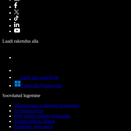
Laadi rakendus alla
Laadi alla macOS-ile
Laadi alla Windowsile
Soovitatud lugemine
Dikteerimine ja häälega kirjutamine
AI häälassistent
PDF tekstist kõneks Androidis
Tekstist kõneks lugeja
Naishääle generaator