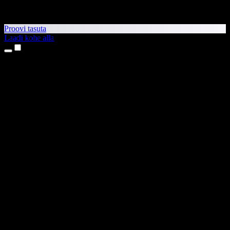
Proovi tasuta
Laadi kohe alla
Tooted
Tekst kõneks
iPhone’i ja iPadi rakendused
Androidi rakendus
Chrome’i laiendus
Edge’i laiendus
Veebirakendus
Maci rakendus
Windowsi rakendus