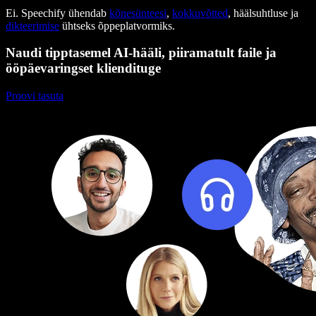
Ei. Speechify ühendab
kõnesünteesi
,
kokkuvõtted
, häälsuhtluse ja
dikteerimise
ühtseks õppeplatvormiks.
Naudi tipptasemel AI-hääli, piiramatult faile ja
ööpäevaringset kliendituge
Proovi tasuta