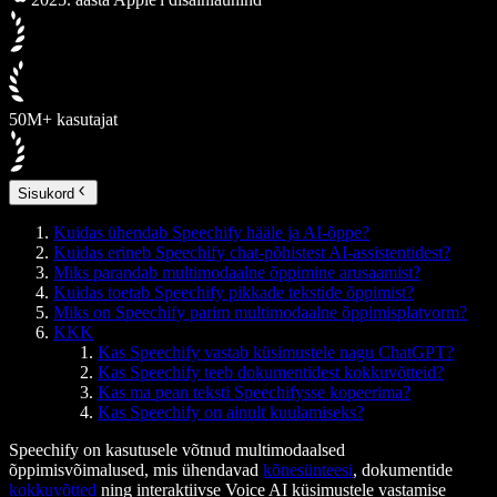
50M+ kasutajat
Sisukord
Kuidas ühendab Speechify hääle ja AI-õppe?
Kuidas erineb Speechify chat-põhistest AI-assistentidest?
Miks parandab multimodaalne õppimine arusaamist?
Kuidas toetab Speechify pikkade tekstide õppimist?
Miks on Speechify parim multimodaalne õppimisplatvorm?
KKK
Kas Speechify vastab küsimustele nagu ChatGPT?
Kas Speechify teeb dokumentidest kokkuvõtteid?
Kas ma pean teksti Speechifysse kopeerima?
Kas Speechify on ainult kuulamiseks?
Speechify on kasutusele võtnud multimodaalsed
õppimisvõimalused, mis ühendavad
kõnesünteesi
, dokumentide
kokkuvõtted
ning interaktiivse Voice AI küsimustele vastamise