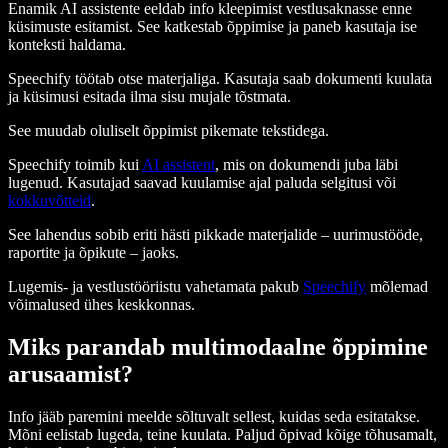
Enamik AI assistente eeldab info kleepimist vestlusaknasse enne
küsimuste esitamist. See katkestab õppimise ja paneb kasutaja ise
konteksti haldama.
Speechify töötab otse materjaliga. Kasutaja saab dokumenti kuulata
ja küsimusi esitada ilma sisu mujale tõstmata.
See muudab oluliselt õppimist pikemate tekstidega.
Speechify toimib kui
AI assistent
, mis on dokumendi juba läbi
lugenud. Kasutajad saavad kuulamise ajal paluda selgitusi või
kokkuvõtteid
.
See lahendus sobib eriti hästi pikkade materjalide – uurimustööde,
raportite ja õpikute – jaoks.
Lugemis- ja vestlustööriistu vahetamata pakub
Speechify
mõlemad
võimalused ühes keskkonnas.
Miks parandab multimodaalne õppimine
arusaamist?
Info jääb paremini meelde sõltuvalt sellest, kuidas seda esitatakse.
Mõni eelistab lugeda, teine kuulata. Paljud õpivad kõige tõhusamalt,