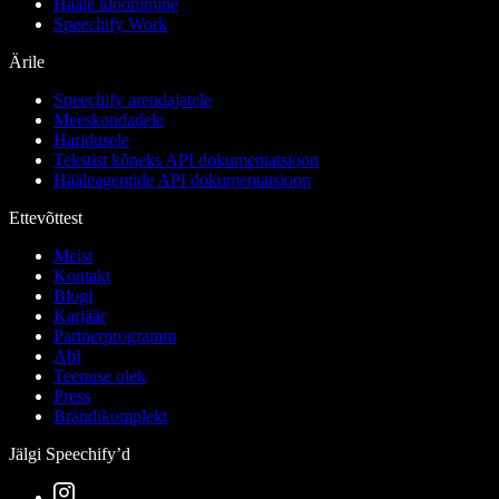
Hääle kloonimine
Speechify Work
Ärile
Speechify arendajatele
Meeskondadele
Haridusele
Tekstist kõneks API dokumentatsioon
Hääleagentide API dokumentatsioon
Ettevõttest
Meist
Kontakt
Blogi
Karjäär
Partnerprogramm
Abi
Teenuse olek
Press
Brändikomplekt
Jälgi Speechify’d