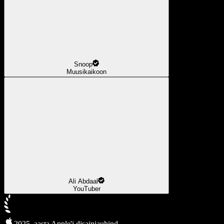
Snoop
Muusikaikoon
Ali Abdaal
YouTuber
2025. aasta Apple'i disainiauhind