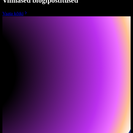
Viimased blogipostitused
Vaata kõiki