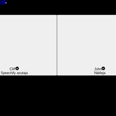
ed
.
Cliff
John
Speechify asutaja
Näitleja