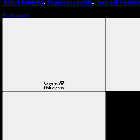
Tekst kõneks
.
Häälekirjutus
.
Kiired vastus
Proovi tasuta
Gwyneth
Näitlejanna