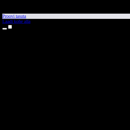
Proovi tasuta
Laadi kohe alla
Tooted
Tekst kõneks
iPhone’i ja iPadi rakendused
Androidi rakendus
Chrome’i laiendus
Edge’i laiendus
Veebirakendus
Maci rakendus
Windowsi rakendus