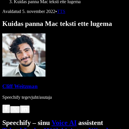
Kuidas panna Mac teksti ette lugema
Avaldatud
5. november 2022
•
TTS
Kuidas panna Mac teksti ette lugema
Cliff Weitzman
Speechify tegevjuht/asutaja
Speechify – sinu
Voice AI
assistent