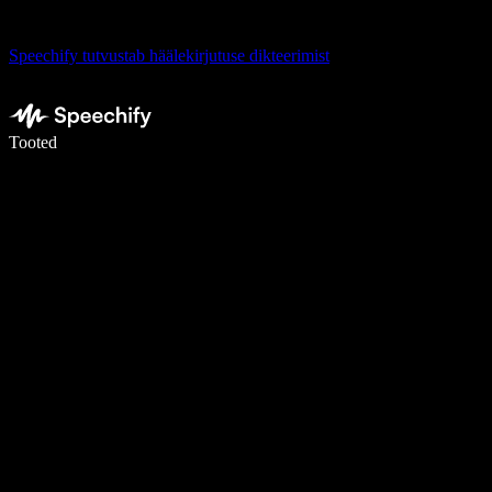
Speechify tutvustab häälekirjutuse dikteerimist
Kirjuta häälega 5× kiiremini
Tooted
Loe lähemalt