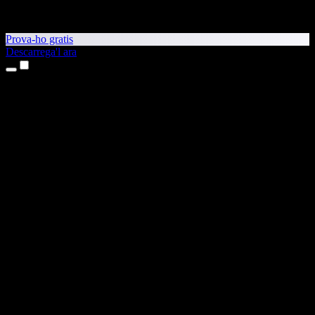
Prova-ho gratis
Descarrega'l ara
Productes
Text a veu
Aplicacions per a iPhone i iPad
Aplicació per a Android
Extensió per al Chrome
Extensió per a l'Edge
Aplicació web
Aplicació per al Mac
Aplicació per al Windows