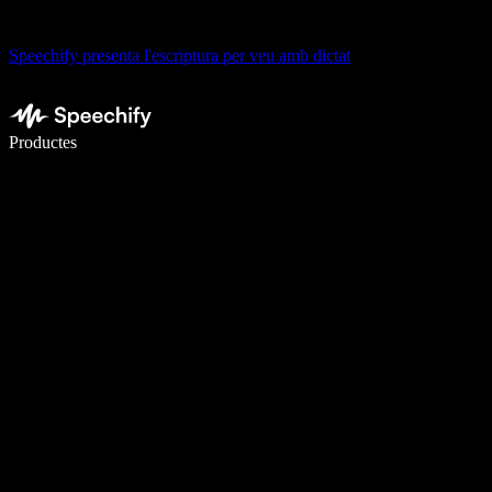
Speechify presenta l'escriptura per veu amb dictat
Escriu 5× més ràpid amb la veu
Productes
Més informació