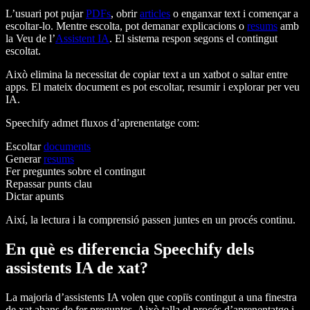
L’usuari pot pujar
PDFs
, obrir
articles
o enganxar text i començar a
escoltar-lo. Mentre escolta, pot demanar explicacions o
resums
amb
la Veu de l’
Assistent IA
. El sistema respon segons el contingut
escoltat.
Això elimina la necessitat de copiar text a un xatbot o saltar entre
apps. El mateix document es pot escoltar, resumir i explorar per veu
IA.
Speechify admet fluxos d’aprenentatge com:
Escoltar
documents
Generar
resums
Fer preguntes sobre el contingut
Repassar punts clau
Dictar apunts
Així, la lectura i la comprensió passen juntes en un procés continu.
En què es diferencia Speechify dels
assistents IA de xat?
La majoria d’assistents IA volen que copiïs contingut a una finestra
de xat abans de fer preguntes. Això talla el procés d’aprenentatge i