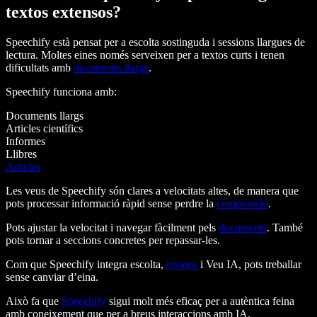
textos extensos?
Speechify està pensat per a escolta sostinguda i sessions llargues de
lectura. Moltes eines només serveixen per a textos curts i tenen
dificultats amb
documents llargs
.
Speechify funciona amb:
Documents llargs
Articles científics
Informes
Llibres
Articles
Les veus de Speechify són clares a velocitats altes, de manera que
pots processar informació ràpid sense perdre la
comprensió
.
Pots ajustar la velocitat i navegar fàcilment pels
documents
. També
pots tornar a seccions concretes per repassar-les.
Com que Speechify integra escolta,
resums
i Veu IA, pots treballar
sense canviar d’eina.
Això fa que
Speechify
sigui molt més eficaç per a autèntica feina
amb coneixement que per a breus interaccions amb IA.