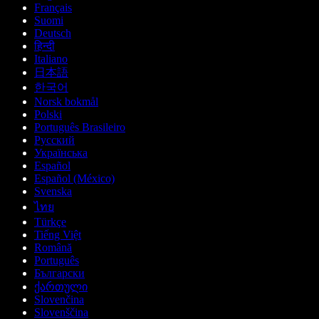
Français
Suomi
Deutsch
हिन्दी
Italiano
日本語
한국어
Norsk bokmål
Polski
Português Brasileiro
Русский
Українська
Español
Español (México)
Svenska
ไทย
Türkçe
Tiếng Việt
Română
Português
Български
ქართული
Slovenčina
Slovenščina