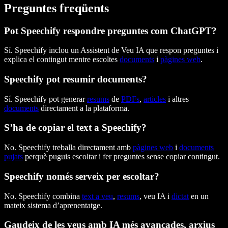
Preguntes freqüents
Pot Speechify respondre preguntes com ChatGPT?
Sí. Speechify inclou un Assistent de Veu IA que respon preguntes i
explica el contingut mentre escoltes
documents
i
pàgines web
.
Speechify pot resumir documents?
Sí. Speechify pot generar
resums
de
PDFs
,
articles
i altres
documents
directament a la plataforma.
S’ha de copiar el text a Speechify?
No. Speechify treballa directament amb
pàgines web
i
documents
pujats
perquè puguis escoltar i fer preguntes sense copiar contingut.
Speechify només serveix per escoltar?
No. Speechify combina
text a veu
,
resums
, veu IA i
dictat
en un
mateix sistema d’aprenentatge.
Gaudeix de les veus amb IA més avançades, arxius