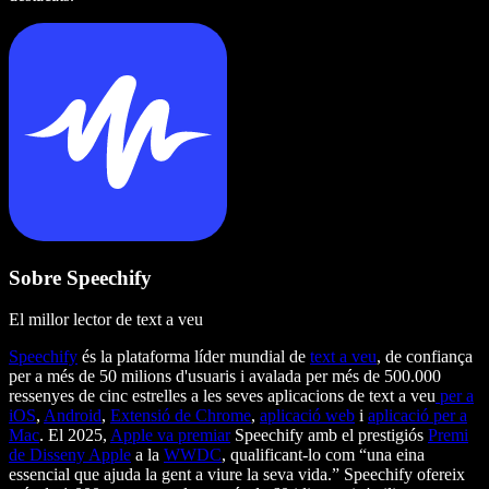
Sobre Speechify
El millor lector de text a veu
Speechify
és la plataforma líder mundial de
text a veu
, de confiança
per a més de 50 milions d'usuaris i avalada per més de 500.000
ressenyes de cinc estrelles a les seves aplicacions de text a veu
per a
iOS
,
Android
,
Extensió de Chrome
,
aplicació web
i
aplicació per a
Mac
. El 2025,
Apple va premiar
Speechify amb el prestigiós
Premi
de Disseny Apple
a la
WWDC
, qualificant-lo com “una eina
essencial que ajuda la gent a viure la seva vida.” Speechify ofereix