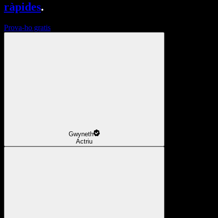
ràpides
.
Prova-ho gratis
Gwyneth
Actriu