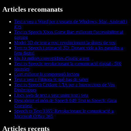
Articles recomanats
Text a veu a Word per a usuaris de Windows, Mac, Android i
iOS
Text to Speech Xbox Game Bar: millorant l'accessibilitat al
gaming
Model 3D de text a veu: revolucionant la síntesi de veu
Text to Speech i animació 3D: Donant vida a les paraules a
l'era digital
Els 10 millors convertidors d'àudio a text
Text to Speech: revolucionant la comunicació digital - 500
paraules
Com millorar la comprensió lectora
Text a veu a Filmora 9: què has de saber
Text to Speech Cridant: L'IA per a Interaccions de Veu
Dinàmiques
Llocs web de text a veu: unint text i veu
Descobrint el món de Speech 049 Text to Speech: Guia
Completa
Speech to Text 0365: Revolucionant la comunicació a
Microsoft Office 365
Articles recents