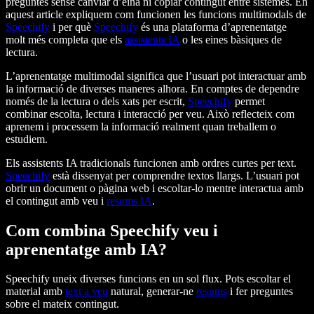
preguntes sense canviar d’eina ni copiar contingut entre sistemes. En
aquest article expliquem com funcionen les funcions multimodals de
Speechify
i per què
Speechify
és una plataforma d’aprenentatge
molt més completa que els
assistents IA
o les eines bàsiques de
lectura.
L’aprenentatge multimodal significa que l’usuari pot interactuar amb
la informació de diverses maneres alhora. En comptes de dependre
només de la lectura o dels xats per escrit,
Speechify
permet
combinar escolta, lectura i interacció per veu. Això reflecteix com
aprenem i processem la informació realment quan treballem o
estudiem.
Els assistents IA tradicionals funcionen amb ordres curtes per text.
Speechify
està dissenyat per comprendre textos llargs. L’usuari pot
obrir un document o pàgina web i escoltar-lo mentre interactua amb
el contingut amb veu i
resums IA
.
Com combina Speechify veu i
aprenentatge amb IA?
Speechify uneix diverses funcions en un sol flux. Pots escoltar el
material amb
text a veu
natural, generar-ne
resums
i fer preguntes
sobre el mateix contingut.