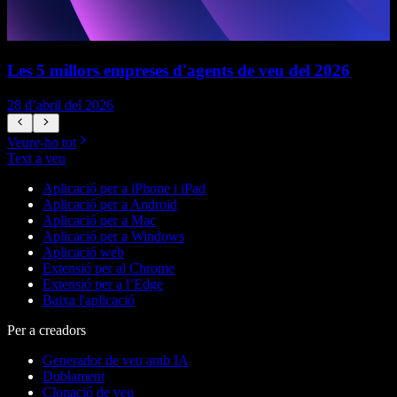
Les 5 millors empreses d'agents de veu del 2026
28 d’abril del 2026
1
Veure-ho tot
Text a veu
Aplicació per a iPhone i iPad
Aplicació per a Android
Aplicació per a Mac
Aplicació per a Windows
Aplicació web
Extensió per al Chrome
Extensió per a l’Edge
Baixa l'aplicació
Per a creadors
Generador de veu amb IA
Doblament
Clonació de veu