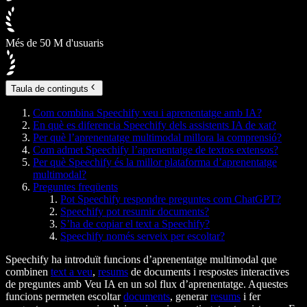
Més de 50 M d'usuaris
Taula de continguts
Com combina Speechify veu i aprenentatge amb IA?
En què es diferencia Speechify dels assistents IA de xat?
Per què l’aprenentatge multimodal millora la comprensió?
Com admet Speechify l’aprenentatge de textos extensos?
Per què Speechify és la millor plataforma d’aprenentatge
multimodal?
Preguntes freqüents
Pot Speechify respondre preguntes com ChatGPT?
Speechify pot resumir documents?
S’ha de copiar el text a Speechify?
Speechify només serveix per escoltar?
Speechify ha introduït funcions d’aprenentatge multimodal que
combinen
text a veu
,
resums
de documents i respostes interactives
de preguntes amb Veu IA en un sol flux d’aprenentatge. Aquestes
funcions permeten escoltar
documents
, generar
resums
i fer