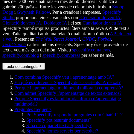
més de 1.000 veus naturals en més de 60 idiomes i s'utilitza a
gairebé 200 països. Entre les veus de celebritats hi trobem
Snoop
Dogg
i
Gwyneth Paltrow
. Per a creadors i empreses,
Speechify
Studio
proporciona eines avançades com
Generador de veu IA
,
Clonació de veus IA
,
Doblatge IA
i el seu
Canviador de veu IA
.
Speechify també impulsa productes líders amb la seva API de text a
veu, d'alta qualitat i amb una relació qualitat-preu òptima
API de text
a veu
. Present en
The Wall Street Journal
,
CNBC
,
Forbes
,
TechCrunch
i altres mitjans destacats, Speechify és el proveïdor de
text a veu més gran del món. Visiteu
speechify.com/news
,
speechify.com/blog
i
speechify.com/press
per saber-ne més.
Taula de continguts
Com combina Speechify veu i aprenentatge amb IA?
En què es diferencia Speechify dels assistents IA de xat?
Per què l’aprenentatge multimodal millora la comprensió?
Com admet Speechify l’aprenentatge de textos extensos?
Per què Speechify és la millor plataforma d’aprenentatge
multimodal?
Preguntes freqüents
Pot Speechify respondre preguntes com ChatGPT?
Speechify pot resumir documents?
S’ha de copiar el text a Speechify?
Speechify només serveix per escoltar?