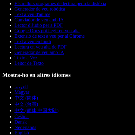
Els millors programes de lectura per a la dislèxia
Generador de veu robòtica
Text a veu d'anime
Canviador de veu amb IA
Lector d'àudio per a PDF
Google Docs pot llegir en veu alta
Extensió de text a veu per al Chrome
Text a veu en hindi
Lectura en veu alta de PDF
Generador de veu amb IA
Texto a Voz
Leitor de Texto
Mostra-ho en altres idiomes
العربية
Magyar
中文 (简体)
中文 (台灣)
中文 (简体 中国大陆)
Čeština
Dansk
Nederlands
English