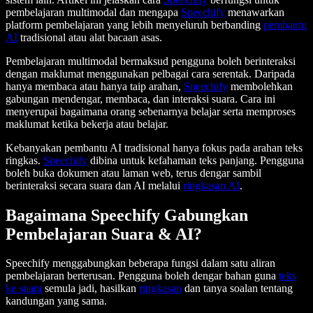
pembelajaran multimodal dan mengapa
Speechify
menawarkan
platform pembelajaran yang lebih menyeluruh berbanding
pembantu
AI
tradisional atau alat bacaan asas.
Pembelajaran multimodal bermaksud pengguna boleh berinteraksi
dengan maklumat menggunakan pelbagai cara serentak. Daripada
hanya membaca atau hanya taip arahan,
Speechify
membolehkan
gabungan mendengar, membaca, dan interaksi suara. Cara ini
menyerupai bagaimana orang sebenarnya belajar serta memproses
maklumat ketika bekerja atau belajar.
Kebanyakan pembantu AI tradisional hanya fokus pada arahan teks
ringkas.
Speechify
dibina untuk kefahaman teks panjang. Pengguna
boleh buka dokumen atau laman web, terus dengar sambil
berinteraksi secara suara dan AI melalui
ringkasan AI
.
Bagaimana Speechify Gabungkan
Pembelajaran Suara & AI?
Speechify menggabungkan beberapa fungsi dalam satu aliran
pembelajaran berterusan. Pengguna boleh dengar bahan guna
teks
ke suara
semula jadi, hasilkan
ringkasan
dan tanya soalan tentang
kandungan yang sama.