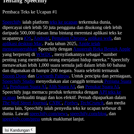
Tentang Speechify
Pembaca Teks ke Ucapan #1
Speechify
ialah platform
teks ke ucapan
terkemuka dunia,
dipercayai oleh lebih 50 juta pengguna dan disokong oleh lebih
daripada 500,000 ulasan lima bintang merentasi aplikasi teks ke
ucapannya
iOS
,
Android
,
Pemalam Chrome
,
aplikasi web
, dan
aplikasi desktop Mac
. Pada tahun 2025,
Apple telah
menganugerahkan
Speechify dengan
Anugerah Reka Bentuk Apple
yang berprestij di
WWDC
, menyifatkannya sebagai “sumber
penting yang membantu orang menjalani hidup mereka.” Speechify
menawarkan lebih 1,000 suara semula jadi dalam lebih 60 bahasa
dan digunakan di hampir 200 negara. Suara selebriti termasuk
Snoop Dogg
dan
Gwyneth Paltrow
. Untuk pencipta dan perniagaan,
Speechify Studio
menyediakan alat canggih termasuk
Penjana Suara
AI
,
Penduaan Suara AI
,
Alih Suara AI
, dan
Penukar Suara AI
.
Speechify juga memacu produk terkemuka dengan
API teks ke
ucapan
berkualiti tinggi dan kos efektif. Pernah dipaparkan dalam
The Wall Street Journal
,
CNBC
,
Forbes
,
TechCrunch
, dan media
utama lain, Speechify ialah penyedia teks ke ucapan terbesar di
dunia. Lawati
speechify.com/news
,
speechify.com/blog
, dan
speechify.com/press
untuk maklumat lanjut.
Isi Kandungan