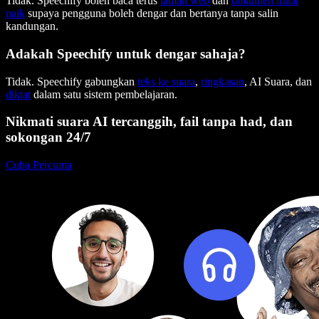
Tidak. Speechify boleh baca terus
laman web
dan
dokumen muat
naik
supaya pengguna boleh dengar dan bertanya tanpa salin
kandungan.
Adakah Speechify untuk dengar sahaja?
Tidak. Speechify gabungkan
teks ke suara
,
ringkasan
, AI Suara, dan
diktat
dalam satu sistem pembelajaran.
Nikmati suara AI tercanggih, fail tanpa had, dan
sokongan 24/7
Cuba Percuma