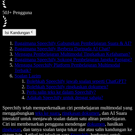
50J+ Pengguna
Isi Kandungan
Bagaimana Speechify Gabungkan Pembelajaran Suara & AI?
Bagaimana Speechify Berbeza Daripada AI Chat?
Mengapa Pembelajaran Multimodal Tingkatkan Kefahaman?
Bagaimana Speechify Sokong Pembelajaran Jangka Panjang?
Mengapa Speechify Platform Pembelajaran Multimodal
Terbaik?
Soalan Lazim
Bolehkah Speechify jawab soalan seperti ChatGPT?
Bolehkah Speechify ringkaskan dokumen?
Perlu salin teks ke dalam Speechify?
Adakah Speechify untuk dengar sahaja?
Speechify telah memperkenalkan ciri pembelajaran multimodal yang
menggabungkan
teks ke suara
,
ringkasan dokumen
, dan AI Suara
interaktif untuk menjawab soalan dalam satu aliran pembelajaran.
Ciri ini membenarkan pengguna mendengar
dokumen
, hasilkan
ringkasan
, dan tanya soalan tanpa tukar alat atau salin kandungan ke
sistem lain. Artikel ini jelaskan cara
Speechify
berfungsi untuk