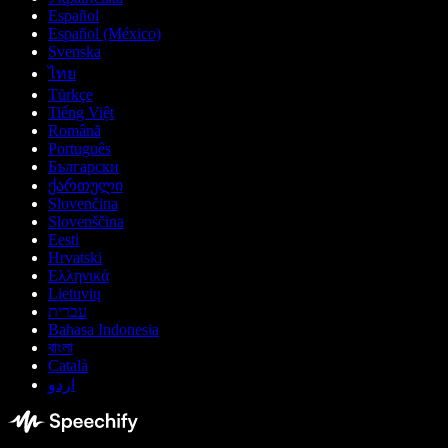
Español
Español (México)
Svenska
ไทย
Türkçe
Tiếng Việt
Română
Português
Български
ქართული
Slovenčina
Slovenščina
Eesti
Hrvatski
Ελληνικά
Lietuvių
עברית
Bahasa Indonesia
বাংলা
Català
اردو