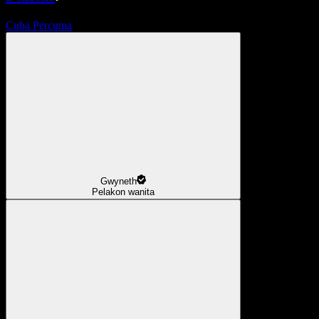
Cuba Percuma
Gwyneth
Pelakon wanita