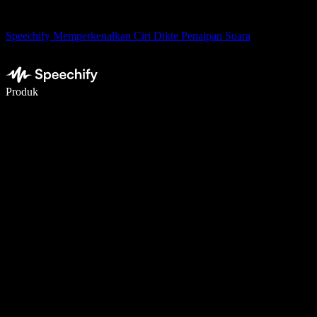
Speechify Memperkenalkan Ciri Dikte Penaipan Suara
Tulis 5× lebih pantas dengan menaip menggunakan suara
Produk
Ketahui Lebih Lanjut