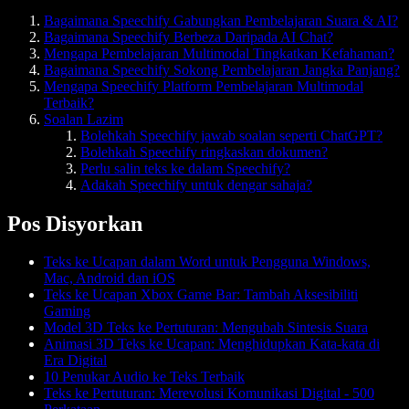
Bagaimana Speechify Gabungkan Pembelajaran Suara & AI?
Bagaimana Speechify Berbeza Daripada AI Chat?
Mengapa Pembelajaran Multimodal Tingkatkan Kefahaman?
Bagaimana Speechify Sokong Pembelajaran Jangka Panjang?
Mengapa Speechify Platform Pembelajaran Multimodal
Terbaik?
Soalan Lazim
Bolehkah Speechify jawab soalan seperti ChatGPT?
Bolehkah Speechify ringkaskan dokumen?
Perlu salin teks ke dalam Speechify?
Adakah Speechify untuk dengar sahaja?
Pos Disyorkan
Teks ke Ucapan dalam Word untuk Pengguna Windows,
Mac, Android dan iOS
Teks ke Ucapan Xbox Game Bar: Tambah Aksesibiliti
Gaming
Model 3D Teks ke Pertuturan: Mengubah Sintesis Suara
Animasi 3D Teks ke Ucapan: Menghidupkan Kata-kata di
Era Digital
10 Penukar Audio ke Teks Terbaik
Teks ke Pertuturan: Merevolusi Komunikasi Digital - 500