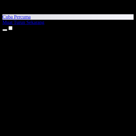
Cuba Percuma
Muat Turun Sekarang
Produk
Teks kepada Pertuturan
Aplikasi iPhone & iPad
Aplikasi Android
Sambungan Chrome
Sambungan Edge
Aplikasi Web
Aplikasi Mac
Aplikasi Windows