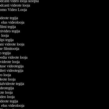
dcasti video looja koopia
casti videote looja
omo Video Looja
ideote tegija
u elus videolooja
filmi tegija
nivideo tegija
o looja
ipi tegija
ani videote looja
ne filmitootja
eo tegija
eedia videote looja
-videote looja
etuse videotegija
eileri videotegija
deo looja
ideote looja
ialvideote tegija
ideotegija
eote looja
video looja
ideote tegija
u elus videolooja