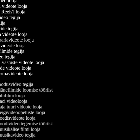
ideo looja
a videote looja
i Reels'i looja
video tegija
egija
ride tegija
a videote looja
ariavideote looja
videote looja
filmide tegija
eo tegija
-vastuste videote looja
ade videote looja
omavideote looja
odusvideo tegija
nefilmide loomise tööriist
ifilmi looja
ci videolooja
a tuuri videote looja
igivideoõpetuste looja
edisvideote looja
odivideo tegemise tööriist
sikalise filmi looja
usikavideo tegija