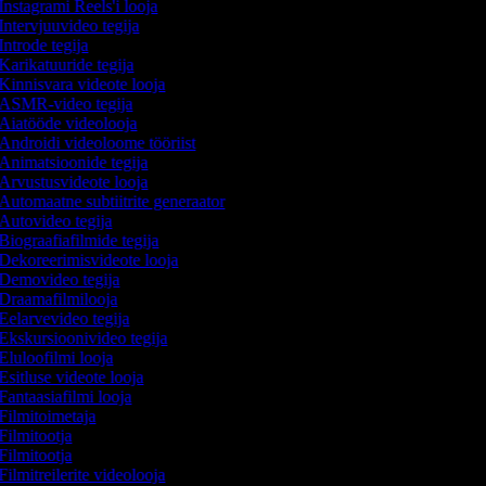
Instagrami Reels'i looja
Intervjuuvideo tegija
Introde tegija
Karikatuuride tegija
Kinnisvara videote looja
ASMR-video tegija
Aiatööde videolooja
Androidi videoloome tööriist
Animatsioonide tegija
Arvustusvideote looja
Automaatne subtiitrite generaator
Autovideo tegija
Biograafiafilmide tegija
Dekoreerimisvideote looja
Demovideo tegija
Draamafilmilooja
Eelarvevideo tegija
Ekskursioonivideo tegija
Eluloofilmi looja
Esitluse videote looja
Fantaasiafilmi looja
Filmitoimetaja
Filmitootja
Filmitootja
Filmitreilerite videolooja