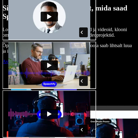
Siin on vaid väike osa sellest, mida saad
Speechify Studioga teha.
Loo voice-over’eid, kasuta tasuta pilte, helisid ja videoid, klooni
oma häält ja pane kokku terviklikud audio-videoprojektid.
Õppimiskõver puudub, kõik töötab veebis – looja saab lihtsalt luua
ja ideed kiiresti ellu viia.
Ava Studio