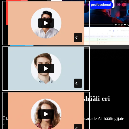
Lai valik mees- ja naishääli eri
aktsentidega
Ükski projekt ei pea kõlama ühtemoodi. Vali sadade AI häältegijate
ja aktsentide hulgast ning kohanda neid.