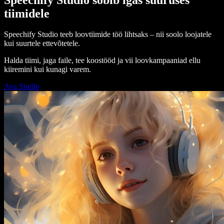
tiimidele
Speechify Studio teeb loovtiimide töö lihtsaks – nii soolo loojatele
kui suurtele ettevõtetele.
Halda tiimi, jaga faile, tee koostööd ja vii loovkampaaniad ellu
kiiremini kui kunagi varem.
Ava Studio