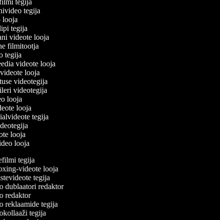
filmi tegija
nivideo tegija
o looja
ipi tegija
ani videote looja
ne filmitootja
eo tegija
eedia videote looja
-videote looja
etuse videotegija
eileri videotegija
deo looja
ideote looja
ialvideote tegija
ideotegija
eote looja
video looja
ilmi tegija
ing-videote looja
tevideote tegija
 dublaatori redaktor
 redaktor
 reklaamide tegija
kollaaži tegija