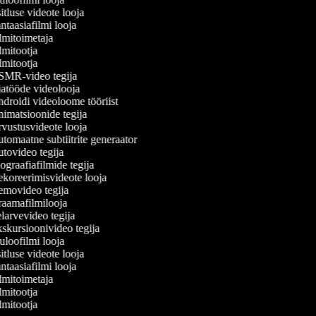
tluse videote looja
taasiafilmi looja
lmitoimetaja
mitootja
mitootja
MR-video tegija
atööde videolooja
droidi videoloome tööriist
imatsioonide tegija
vustusvideote looja
omaatne subtiitrite generaator
tovideo tegija
graafiafilmide tegija
koreerimisvideote looja
movideo tegija
aamafilmilooja
arvevideo tegija
skursioonivideo tegija
loofilmi looja
tluse videote looja
taasiafilmi looja
lmitoimetaja
mitootja
mitootja