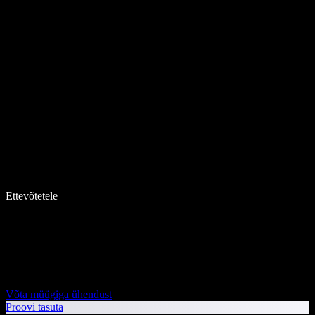
Ettevõtetele
Võta müügiga ühendust
Proovi tasuta