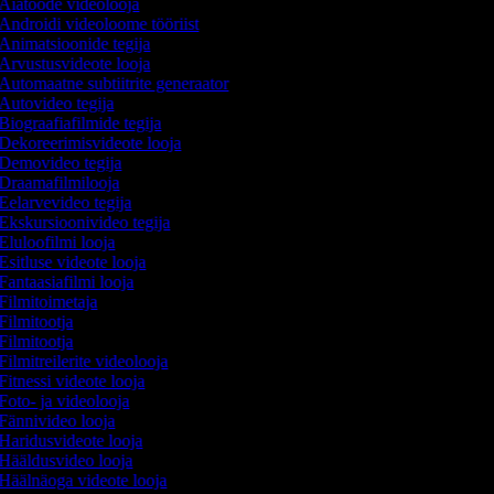
Aiatööde videolooja
Androidi videoloome tööriist
Animatsioonide tegija
Arvustusvideote looja
Automaatne subtiitrite generaator
Autovideo tegija
Biograafiafilmide tegija
Dekoreerimisvideote looja
Demovideo tegija
Draamafilmilooja
Eelarvevideo tegija
Ekskursioonivideo tegija
Eluloofilmi looja
Esitluse videote looja
Fantaasiafilmi looja
Filmitoimetaja
Filmitootja
Filmitootja
Filmitreilerite videolooja
Fitnessi videote looja
Foto- ja videolooja
Fännivideo looja
Haridusvideote looja
Hääldusvideo looja
Häälnäoga videote looja