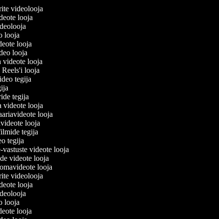
lerite videolooja
videote looja
videolooja
eo looja
ideote looja
ideo looja
a videote looja
i Reels'i looja
video tegija
egija
ride tegija
a videote looja
ariavideote looja
videote looja
filmide tegija
eo tegija
-vastuste videote looja
ade videote looja
omavideote looja
lerite videolooja
videote looja
videolooja
eo looja
ideote looja