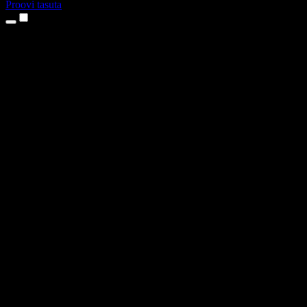
Proovi tasuta
Tooted
Tekst kõneks
iPhone’i ja iPadi rakendused
Androidi rakendus
Chrome’i laiendus
Edge’i laiendus
Veebirakendus
Maci rakendus
Windowsi rakendus
AI häältegeneraator
Pealelugemine
Dublaaž
Hääle kloonimine