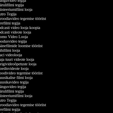
nguvideo tegija
ulifilmi tegija
steeriumifilmi looja
tro Tegija
oodiavideo tegemise tööriist
efilmi tegija
dcasti video looja koopia
casti videote looja
omo Video Looja
odusvideo tegija
nefilmide loomise tööriist
ifilmi looja
ci videolooja
a tuuri videote looja
igivideoõpetuste looja
edisvideote looja
odivideo tegemise tööriist
sikalise filmi looja
usikavideo tegija
nguvideo tegija
ulifilmi tegija
steeriumifilmi looja
tro Tegija
oodiavideo tegemise tööriist
efilmi tegija