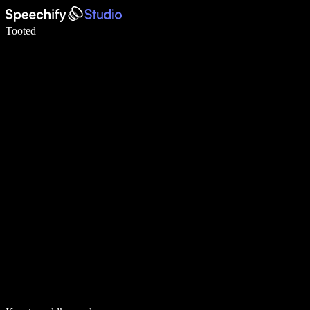
Kirjuta häälega 5× kiiremini
Tooted
Loe lähemalt