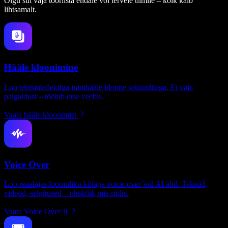
Olgu sul vaja tööriista endale või tervele tiimile – kõik käib
lihtsamalt.
Hääle kloonimine
Loo tehisintellektiga inimhääle kloone sekunditega. Ei vaja
paigaldust – töötab otse veebis.
Vaata hääle kloonimist
Voice Over
Loo reaalajas loomuliku kõlaga voice-over’eid AI abil. Tekstid,
videod, selgitused – ükskõik mis stiilis.
Vaata Voice Over’it