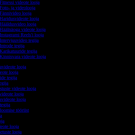
Fitnessi videote looja
Foto- ja videolooja
Fännivideo looja
Haridusvideote looja
Hääldusvideo looja
Häälnäoga videote looja
Instagrami Reels'i looja
Intervjuuvideo tegija
Introde tegija
Karikatuuride tegija
Kinnisvara videote looja
avideote looja
eote looja
ide tegija
tegija
stuste videote looja
videote looja
videote looja
tegija
 loomise tööriist
oja
ooja
deote looja
etuste looja