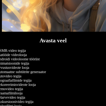
Avasta veel
MR-video tegija
atööde videolooja
droidi videoloome tööriist
imatsioonide tegija
vustusvideote looja
omaatne subtiitrite generaator
tovideo tegija
graafiafilmide tegija
koreerimisvideote looja
movideo tegija
aamafilmilooja
arvevideo tegija
skursioonivideo tegija
loofilmi looja