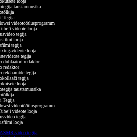
kutsete looja
tegija taustamuusika
tõlkija
 Tegija
wsi videotöötlusprogramm
be’i videote looja
svideo tegija
filmi looja
ilmi tegija
ing-videote looja
tevideote tegija
 dublaatori redaktor
 redaktor
 reklaamide tegija
kollaaži tegija
kutsete looja
tegija taustamuusika
tõlkija
 Tegija
wsi videotöötlusprogramm
be’i videote looja
svideo tegija
filmi looja
ASMR-video tegija