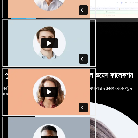
পুরুষ-নারী ভেদে নানান উচ্চারণে বিশাল ভয়েস কালেকশন
প্রতিটি প্রজেক্টকে আলাদা শোনাতে দিন। শত শত AI ভয়েস আর উচ্চারণ থেকে পছন্দ
করুন, নিজের মতো টিউন করুন।