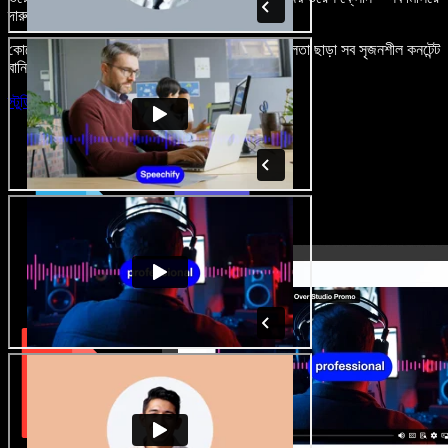
দারুণ মনে রাখার মতো অডিও-ভিডিও প্রজেক্ট বানান।
কোনো শেখার ঝামেলা নেই, শুধু ব্রাউজারে খুলুন—আর দুর্বলতা ছাড়া সব সৃজনশীল কনটেন্ট
বানিয়ে ফেলুন।
স্টুডিও চালু করুন