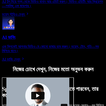
AI টুল দিয়ে শূন্য থেকে ভিডিও বানান আর এডিট করুন। ভিডিও এডিটিং আর ক্রিয়েশন
—সবকিছু এক জায়গায়।
ভয়েস স্টুডিও দেখুন
AI ডাবিং
এক ক্লিকেই আপনার ভিডিও যে কোনো ভাষায় ডাব করুন। ভয়েস, টোন, গতি—সব
মিলিয়ে যাবে।
AI ডাবিং দেখুন
নিজের চোখে দেখুন, নিজের মতো অনুভব করুন
Speechify Studio দিয়ে কী কী করতে পারবেন, তার
কয়েকটা উদাহরণ দেখুন
ভয়েসওভার, রয়্যালটি-ফ্রি ছবি, অডিও, ভিডিও যোগ, নিজের ভয়েস ক্লোন—সব মিলিয়ে