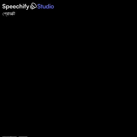
ভয়েস টাইপিং দিয়ে ৫ গুণ দ্রুত লিখুন
প্রোডাক্ট
আরও জানুন