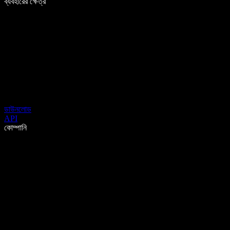
ব্যবহারের ক্ষেত্র
ডাউনলোড
API
কোম্পানি