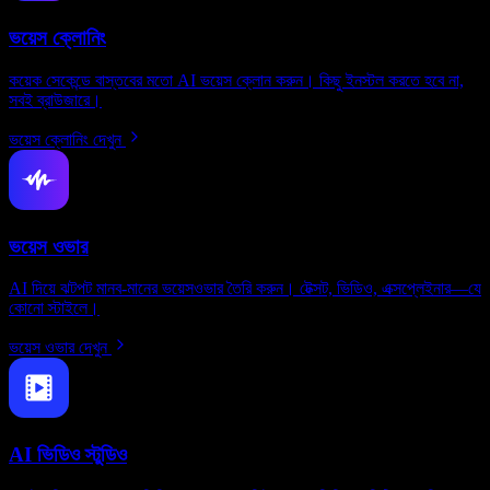
ভয়েস ক্লোনিং
কয়েক সেকেন্ডে বাস্তবের মতো AI ভয়েস ক্লোন করুন। কিছু ইনস্টল করতে হবে না,
সবই ব্রাউজারে।
ভয়েস ক্লোনিং দেখুন
ভয়েস ওভার
AI দিয়ে ঝটপট মানব-মানের ভয়েসওভার তৈরি করুন। টেক্সট, ভিডিও, এক্সপ্লেইনার—যে
কোনো স্টাইলে।
ভয়েস ওভার দেখুন
AI ভিডিও স্টুডিও