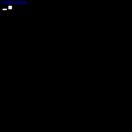
Proovi tasuta
Tooted
Tekst kõneks
iPhone’i ja iPadi rakendused
Androidi rakendus
Chrome’i laiendus
Edge’i laiendus
Veebirakendus
Maci rakendus
Windowsi rakendus
AI häältegeneraator
Pealelugemine
Dublaaž
Hääle kloonimine