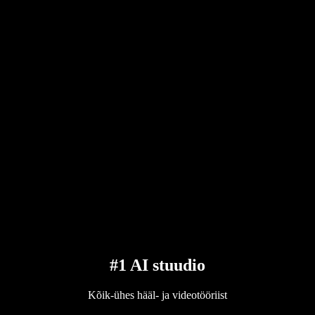
#1 AI stuudio
Kõik-ühes hääl- ja videotööriist