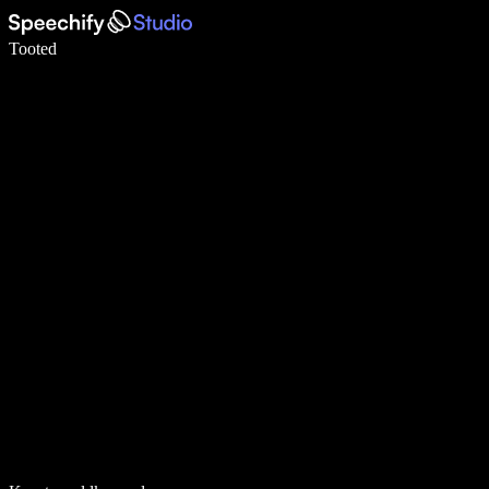
Kirjuta häälega 5× kiiremini
Tooted
Loe lähemalt