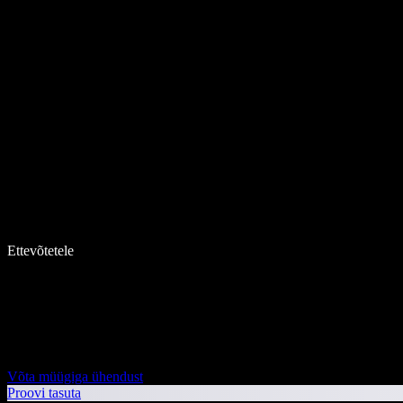
Ettevõtetele
Võta müügiga ühendust
Proovi tasuta