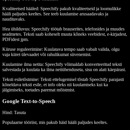
Kvaliteetsed hääled
: Speechify pakub kvaliteetseid ja loomulikke
hääli paljudes keeltes. See teeb kuulamise arusaadavaks ja
nauditavaks.
Hea ühilduvus
: Speechify töötab brauserites, telefonides ja muudes
seadmetes. Teksti saab koheselt muuta kõneks veebidest, e-kirjadest,
PDFidest jpm.
Kiiruse reguleerimine
: Kuulatava tempo saab vabalt valida, olgu
vaja kiiret ülevaadet või rahulikumat süvenemist.
Kuulamine ilma netita
: Speechify võimaldab konverteeritud teksti
salvestada ja kuulata ka ilma netiühenduseta, sisu on alati käepärast.
Teksti esiletõstmine
: Teksti ettelugemisel tõstab Speechify parajasti
kõneldava teksti esile, et info oleks nii kuulamiseks kui ka
jälgimiseks, toetades paremat mõistmist.
Google Text-to-Speech
Hind
: Tasuta
Populaarne tööriist, mis pakub häid hääli paljudes keeltes.