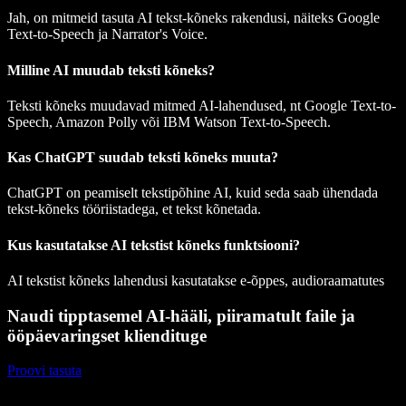
Jah, on mitmeid tasuta AI tekst-kõneks rakendusi, näiteks Google
Text-to-Speech ja Narrator's Voice.
Milline AI muudab teksti kõneks?
Teksti kõneks muudavad mitmed AI-lahendused, nt Google Text-to-
Speech, Amazon Polly või IBM Watson Text-to-Speech.
Kas ChatGPT suudab teksti kõneks muuta?
ChatGPT on peamiselt tekstipõhine AI, kuid seda saab ühendada
tekst-kõneks tööriistadega, et tekst kõnetada.
Kus kasutatakse AI tekstist kõneks funktsiooni?
AI tekstist kõneks lahendusi kasutatakse e-õppes, audioraamatutes
Naudi tipptasemel AI-hääli, piiramatult faile ja
ööpäevaringset kliendituge
Proovi tasuta