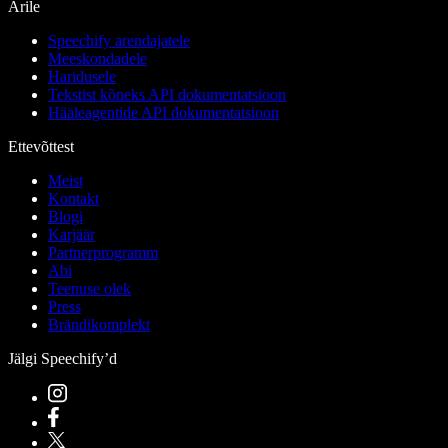
Ärile
Speechify arendajatele
Meeskondadele
Haridusele
Tekstist kõneks API dokumentatsioon
Hääleagentide API dokumentatsioon
Ettevõttest
Meist
Kontakt
Blogi
Karjäär
Partnerprogramm
Abi
Teenuse olek
Press
Brändikomplekt
Jälgi Speechify’d