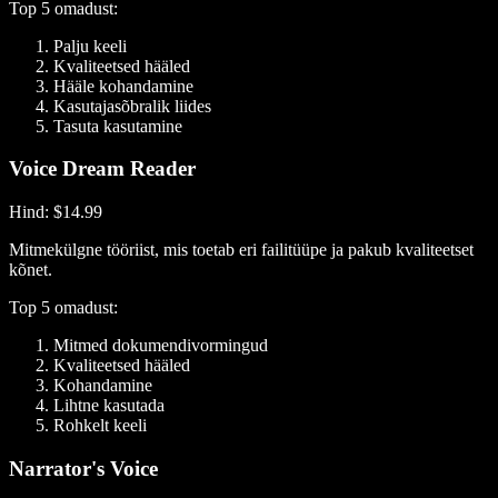
Top 5 omadust:
Palju keeli
Kvaliteetsed hääled
Hääle kohandamine
Kasutajasõbralik liides
Tasuta kasutamine
Voice Dream Reader
Hind
: $14.99
Mitmekülgne tööriist, mis toetab eri failitüüpe ja pakub kvaliteetset
kõnet.
Top 5 omadust:
Mitmed dokumendivormingud
Kvaliteetsed hääled
Kohandamine
Lihtne kasutada
Rohkelt keeli
Narrator's Voice