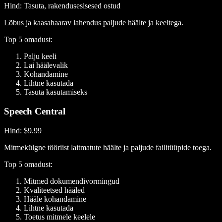
Hind
: Tasuta, rakendusesisesed ostud
Lõbus ja kaasahaarav lahendus paljude häälte ja keeltega.
Top 5 omadust:
Palju keeli
Lai häälevalik
Kohandamine
Lihtne kasutada
Tasuta kasutamiseks
Speech Central
Hind
: $9.99
Mitmekülgne tööriist laitmatute häälte ja paljude failitüüpide toega.
Top 5 omadust:
Mitmed dokumendivormingud
Kvaliteetsed hääled
Hääle kohandamine
Lihtne kasutada
Toetus mitmele keelele