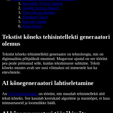
Speechify Text to Speech
Google Text-to-Speech
Voice Dream Reader
Narrator's Voice
Speech Central
Read Aloud
Tekstist kõneks tehisintellekti generaatori
olemus
Tekstist kõneks tehisintellekti generaator on tehnoloogia, mis on
digimaailma põhjalikult muutnud. Mugavuse ajastul on see tööriist
pea peale pööranud selle, kuidas tekstisisusse suhtume. Teksti
kõneks muutes avab see uusi võimalusi nii inimestele kui ka
ettevõtetele.
AI kõnegeneraatori lahtiseletamine
An
AI kõnegeneraator
on tööriist, mis muudab tehisintellekti abil
teksti kõneks. See kasutab keerukaid algoritme ja masinõpet, et luua
inimsarnaseid ja loomulikke hääli.