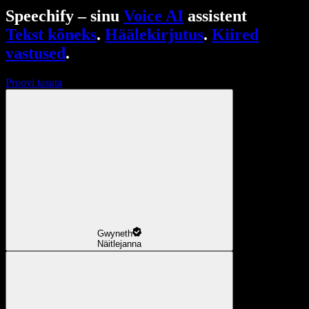
Speechify – sinu
Voice AI
assistent
Tekst kõneks
.
Häälekirjutus
.
Kiired
vastused
.
Proovi tasuta
Gwyneth
Näitlejanna