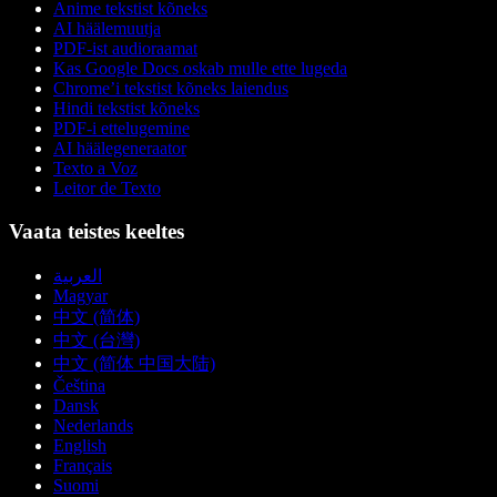
Anime tekstist kõneks
AI häälemuutja
PDF-ist audioraamat
Kas Google Docs oskab mulle ette lugeda
Chrome’i tekstist kõneks laiendus
Hindi tekstist kõneks
PDF-i ettelugemine
AI häälegeneraator
Texto a Voz
Leitor de Texto
Vaata teistes keeltes
العربية
Magyar
中文 (简体)
中文 (台灣)
中文 (简体 中国大陆)
Čeština
Dansk
Nederlands
English
Français
Suomi