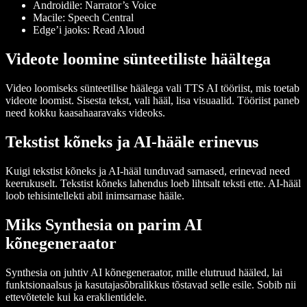
Androidile: Narrator’s Voice
Macile: Speech Central
Edge’i jaoks: Read Aloud
Videote loomine sünteetiliste häältega
Video loomiseks sünteetilise häälega vali TTS AI tööriist, mis toetab
videote loomist. Sisesta tekst, vali hääl, lisa visuaalid. Tööriist paneb
need kokku kaasahaaravaks videoks.
Tekstist kõneks ja AI-hääle erinevus
Kuigi tekstist kõneks ja AI-hääl tunduvad sarnased, erinevad need
keerukuselt. Tekstist kõneks lahendus loeb lihtsalt teksti ette. AI-hääl
loob tehisintellekti abil inimsarnase hääle.
Miks Synthesia on parim AI
kõnegeneraator
Synthesia on juhtiv AI kõnegeneraator, mille elutruud hääled, lai
funktsionaalsus ja kasutajasõbralikkus tõstavad selle esile. Sobib nii
ettevõtetele kui ka eraklientidele.