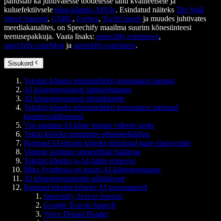
panustab ka juhtivatesse toodetesse tänu kvaliteetsele ja
kuluefektiivsele
tekst kõneks API-le
. Esindatud näiteks
The Wall
Street Journal
,
CNBC
,
Forbes
,
TechCrunch
ja muudes juhtivates
meediakanalites, on Speechify maailma suurim kõnesünteesi
teenusepakkuja. Vaata lisaks:
speechify.com/news
,
speechify.com/blog
ja
speechify.com/press
.
Sisukord
Tekstist kõneks tehisintellekti generaatori olemus
AI kõnegeneraatori lahtiseletamine
AI kõnegeneraatori tööpõhimõte
Tekstist kõneks tehisintellekti generaatori parimad
kasutusvaldkonnad
Viis peamist AI-kõne trumpi videote jaoks
Teksti kõneks muutmine tehisintellektiga
Parimad AI tekstist kõneks tööriistad igale platvormile
Videote loomine sünteetiliste häältega
Tekstist kõneks ja AI-hääle erinevus
Miks Synthesia on parim AI kõnegeneraator
AI kõnegeneraatorite põhialused
Parimad tekstist kõneks AI generaatorid
Speechify Text to Speech
Google Text-to-Speech
Voice Dream Reader