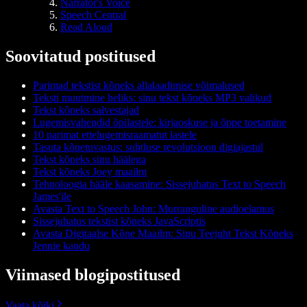
Narrator's Voice
Speech Central
Read Aloud
Soovitatud postitused
Parimad tekstist kõneks allalaadimise võimalused
Teksti muutmine heliks: sinu tekst kõneks MP3 valikud
Tekst kõneks salvestajad
Lugemisvahendid õpilastele: kirjaoskuse ja õppe toetamine
10 parimat ettelugemisraamatut lastele
Tasuta kõnetuvastus: suhtluse revolutsioon digiajastul
Tekst kõneks sinu häälega
Tekst kõneks Joey maailm
Tehnoloogia hääle kaasamine: Sissejuhatus Text to Speech
James'ile
Avasta Text to Speech John: Murranguline audioelamus
Sissejuhatus tekstist kõneks JavaScriptis
Avasta Digitaalse Kõne Maailm: Sinu Teejuht Tekst Kõneks
Jennie kaudu
Viimased blogipostitused
Vaata kõiki