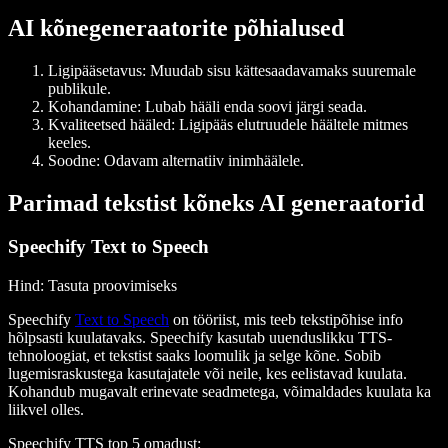
AI kõnegeneraatorite põhialused
Ligipääsetavus: Muudab sisu kättesaadavamaks suuremale
publikule.
Kohandamine: Lubab hääli enda soovi järgi seada.
Kvaliteetsed hääled: Ligipääs elutruudele häältele mitmes
keeles.
Soodne: Odavam alternatiiv inimhäälele.
Parimad tekstist kõneks AI generaatorid
Speechify Text to Speech
Hind
: Tasuta proovimiseks
Speechify
Text to Speech
on tööriist, mis teeb tekstipõhise info
hõlpsasti kuulatavaks. Speechify kasutab uuenduslikku TTS-
tehnoloogiat, et tekstist saaks loomulik ja selge kõne. Sobib
lugemisraskustega kasutajatele või neile, kes eelistavad kuulata.
Kohandub mugavalt erinevate seadmetega, võimaldades kuulata ka
liikvel olles.
Speechify TTS top 5 omadust
: