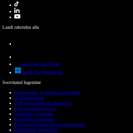
Laadi rakendus alla
Laadi alla macOS-ile
Laadi alla Windowsile
Soovitatud lugemine
Dikteerimine ja häälega kirjutamine
AI häälassistent
PDF tekstist kõneks Androidis
Tekstist kõneks lugeja
Naishääle generaator
Meeshääle generaator
Parimad düsleksia lugemisrakendused
Robotihääle generaator