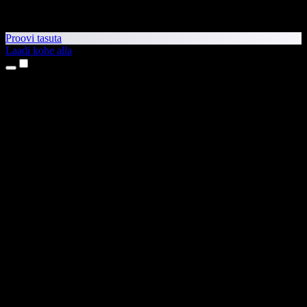
Proovi tasuta
Laadi kohe alla
Tooted
Tekst kõneks
iPhone’i ja iPadi rakendused
Androidi rakendus
Chrome’i laiendus
Edge’i laiendus
Veebirakendus
Maci rakendus
Windowsi rakendus