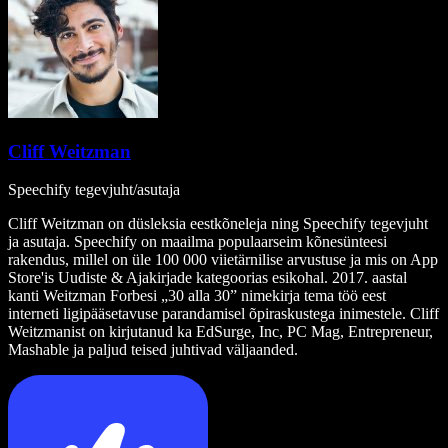
Cliff Weitzman
Speechify tegevjuht/asutaja
Cliff Weitzman on düsleksia eestkõneleja ning Speechify tegevjuht
ja asutaja. Speechify on maailma populaarseim kõnesünteesi
rakendus, millel on üle 100 000 viietärnilise arvustuse ja mis on App
Store'is Uudiste & Ajakirjade kategoorias esikohal. 2017. aastal
kanti Weitzman Forbesi „30 alla 30” nimekirja tema töö eest
interneti ligipääsetavuse parandamisel õpiraskustega inimestele. Cliff
Weitzmanist on kirjutanud ka EdSurge, Inc, PC Mag, Entrepreneur,
Mashable ja paljud teised juhtivad väljaanded.