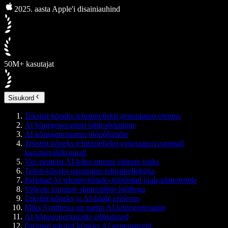
2025. aasta Apple'i disainiauhind
50M+ kasutajat
Sisukord
Tekstist kõneks tehisintellekti generaatori olemus
AI kõnegeneraatori lahtiseletamine
AI kõnegeneraatori tööpõhimõte
Tekstist kõneks tehisintellekti generaatori parimad
kasutusvaldkonnad
Viis peamist AI-kõne trumpi videote jaoks
Teksti kõneks muutmine tehisintellektiga
Parimad AI tekstist kõneks tööriistad igale platvormile
Videote loomine sünteetiliste häältega
Tekstist kõneks ja AI-hääle erinevus
Miks Synthesia on parim AI kõnegeneraator
AI kõnegeneraatorite põhialused
Parimad tekstist kõneks AI generaatorid