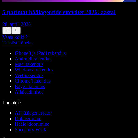
5 parimat häälagentide ettevõtet 2026. aastal
28. aprill 2026
1
Vaata kõiki
Tekstist kõneks
iPhone’i ja iPadi rakendus
Androidi rakendus
Maci rakendus
Windowsi rakendus
Veebirakendus
Chrome’i laiendus
Edge’i laiendus
Allalaadimised
Loojatele
AI häälegeneraator
Dubleerimine
Hääle kloonimine
Speechify Work