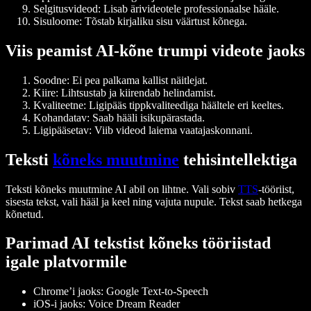
Selgitusvideod: Lisab ärivideotele professionaalse hääle.
Sisuloome: Tõstab kirjaliku sisu väärtust kõnega.
Viis peamist AI-kõne trumpi videote jaoks
Soodne: Ei pea palkama kallist näitlejat.
Kiire: Lihtsustab ja kiirendab helindamist.
Kvaliteetne: Ligipääs tippkvaliteediga häältele eri keeltes.
Kohandatav: Saab hääli isikupärastada.
Ligipääsetav: Viib videod laiema vaatajaskonnani.
Teksti
kõneks muutmine
tehisintellektiga
Teksti kõneks muutmine AI abil on lihtne. Vali sobiv
TTS
-tööriist,
sisesta tekst, vali hääl ja keel ning vajuta nupule. Tekst saab hetkega
kõnetud.
Parimad AI tekstist kõneks tööriistad
igale platvormile
Chrome’i jaoks: Google Text-to-Speech
iOS-i jaoks: Voice Dream Reader