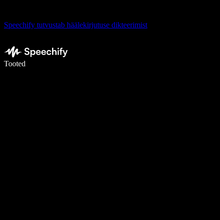
Speechify tutvustab häälekirjutuse dikteerimist
Kirjuta häälega 5× kiiremini
Tooted
Loe lähemalt