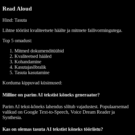
Read Aloud
Hind
: Tasuta
Lihtne tööriist kvaliteetsete häälte ja mitmete failivormingutega.
Top 5 omadust:
Mitmed dokumenditüübid
Kvaliteetsed hääled
Kohandamine
Kasutajasõbralik
Tasuta kasutamine
Korduma kippuvad küsimused:
Milline on parim AI tekstist kõneks generaator?
Parim AI tekst-kõneks lahendus sõltub vajadustest. Populaarsemad
valikud on Google Text-to-Speech, Voice Dream Reader ja
Synthesia.
Kas on olemas tasuta AI tekstist kõneks tööriistu?