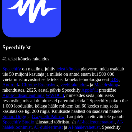
Speechify'st
#1 tekst kõneks rakendus
Speechify
on maailma juhtiv
tekst kõneks
platvorm, mida usaldab
üle 50 miljoni kasutaja ja millele on antud enam kui 500 000
viietärnilist arvustust selle tekstist kõneks tehnoloogia eest
iOS
-,
Android
-,
Chrome Extension
-,
veebirakendus
- ja
Mac desktop
-
rakendustes. 2025. aastal pälvis Speechify
Apple’ilt
prestiižse
Apple’i disainiauhinna
WWDC-l
, nimetades seda „oluliseks
ressursiks, mis aitab inimestel paremini elada.” Speechify pakub üle
1 000 loodusliku kõlaga hääle rohkem kui 60 keeles ning seda
kasutatakse ligi 200 riigis. Kuulsuste häältest on saadaval näiteks
Snoop Dogg
ja
Gwyneth Paltrow
. Loojatele ja ettevõtetele pakub
Speechify Studio
täiustatud tööriistu, sh
AI-häälegeneraatorit
,
AI-
häälekloonimist
,
AI-dubleerimist
ja
AI-häälevahetust
. Speechify