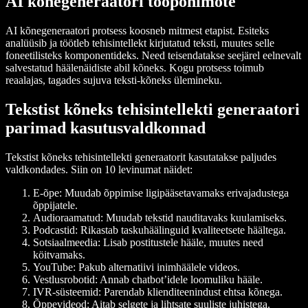
AI kõnegeneraatori tööpõhimõte
AI kõnegeneraatori protsess koosneb mitmest etapist. Esiteks
analüüsib ja töötleb tehisintellekt kirjutatud teksti, muutes selle
foneetilisteks komponentideks. Need teisendatakse seejärel eelnevalt
salvestatud häälenäidiste abil kõneks. Kogu protsess toimub
reaalajas, tagades sujuva teksti-kõneks ülemineku.
Tekstist kõneks tehisintellekti generaatori
parimad kasutusvaldkonnad
Tekstist kõneks tehisintellekti generaatorit kasutatakse paljudes
valdkondades. Siin on 10 levinumat näidet:
E-õpe: Muudab õppimise ligipääsetavamaks erivajadustega
õppijatele.
Audioraamatud: Muudab tekstid nauditavaks kuulamiseks.
Podcastid: Rikastab taskuhäälinguid kvaliteetsete häältega.
Sotsiaalmeedia: Lisab postitustele hääle, muutes need
köitvamaks.
YouTube: Pakub alternatiivi inimhäälele videos.
Vestlusrobotid: Annab chatbot’idele loomuliku hääle.
IVR-süsteemid: Parendab klienditeenindust ehtsa kõnega.
Õppevideod: Aitab selgete ja lihtsate suuliste juhistega.