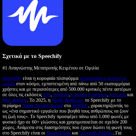
Σχετικά με το Speechify
#1 Αναγνώστης Μετατροπής Κειμένου σε Ομιλία
Speechify
είναι η κορυφαία πλατφόρμα
μετατροπής κειμένου σε
ομιλία
στον κόσμο, εμπιστευμένη από πάνω από 50 εκατομμύρια
χρήστες και με περισσότερες από 500.000 κριτικές πέντε αστέρων
σε όλες τις εκδόσεις
iOS
,
Android
,
Chrome Extension
,
web app
και
Mac desktop
. Το 2025, η
Apple βράβευσε
το Speechify με το
περίφημο
Apple Design Award
στο
WWDC
, χαρακτηρίζοντάς το
ως «ένα σημαντικό εργαλείο που βοηθά τους ανθρώπους να ζουν
τη ζωή τους». Το Speechify προσφέρει πάνω από 1.000 φωνές με
φυσικό ήχο σε 60+ γλώσσες και χρησιμοποιείται σε σχεδόν 200
χώρες. Ανάμεσα στις διασημότητες που έχουν δώσει τη φωνή τους
στο Speechify είναι οι
Snoop Dogg
και
Gwyneth Paltrow
. Για