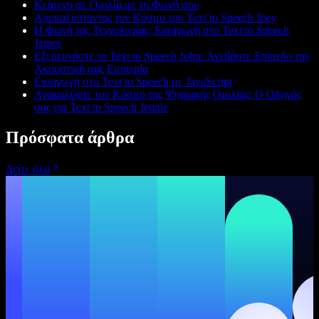
Κείμενο σε Ομιλία με τη Φωνή σου
Αποκαλύπτοντας τον Κόσμο του Text to Speech Joey
Η Φωνή της Τεχνολογίας: Εισαγωγή στο Text to Speech
James
Εξερευνήστε το Text to Speech John: Ανεβάστε Επίπεδο την
Ακουστική σας Εμπειρία
Εισαγωγή στο Text to Speech με JavaScript
Ανακαλύψτε τον Κόσμο της Ψηφιακής Ομιλίας: Ο Οδηγός
σας για Text to Speech Jennie
Πρόσφατα άρθρα
Δείτε όλα