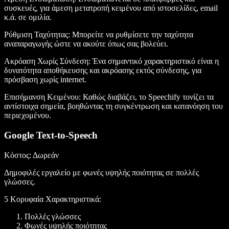
συσκευές, για άμεση μετατροπή κειμένου από ιστοσελίδες, email
κ.ά. σε ομιλία.
Ρύθμιση Ταχύτητας
: Μπορείτε να ρυθμίσετε την ταχύτητα
αναπαραγωγής ώστε να ακούτε όπως σας βολεύει.
Ακρόαση Χωρίς Σύνδεση
: Ένα σημαντικό χαρακτηριστικό είναι η
δυνατότητα αποθήκευσης και ακρόασης εκτός σύνδεσης, για
πρόσβαση χωρίς internet.
Επισήμανση Κειμένου
: Καθώς διαβάζει, το Speechify τονίζει τα
αντίστοιχα σημεία, βοηθώντας τη συγκέντρωση και κατανόηση του
περιεχομένου.
Google Text-to-Speech
Κόστος
: Δωρεάν
Δημοφιλές εργαλείο με φωνές υψηλής ποιότητας σε πολλές
γλώσσες.
5 Κορυφαία Χαρακτηριστικά:
Πολλές γλώσσες
Φωνές υψηλής ποιότητας