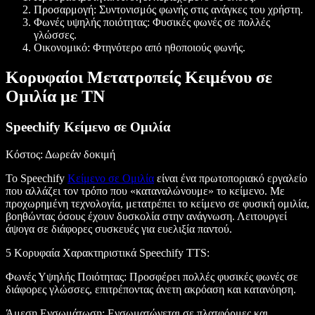
Προσαρμογή: Συντονισμός φωνής στις ανάγκες του χρήστη.
Φωνές υψηλής ποιότητας: Φυσικές φωνές σε πολλές
γλώσσες.
Οικονομικό: Φτηνότερο από ηθοποιούς φωνής.
Κορυφαίοι Μετατροπείς Κειμένου σε
Ομιλία με ΤΝ
Speechify Κείμενο σε Ομιλία
Κόστος
: Δωρεάν δοκιμή
Το Speechify
Κείμενο σε Ομιλία
είναι ένα πρωτοποριακό εργαλείο
που αλλάζει τον τρόπο που «καταναλώνουμε» το κείμενο. Με
προχωρημένη τεχνολογία, μετατρέπει το κείμενο σε φυσική ομιλία,
βοηθώντας όσους έχουν δυσκολία στην ανάγνωση. Λειτουργεί
άψογα σε διάφορες συσκευές για ευελιξία παντού.
5 Κορυφαία Χαρακτηριστικά Speechify TTS
:
Φωνές Υψηλής Ποιότητας
: Προσφέρει πολλές φυσικές φωνές σε
διάφορες γλώσσες, επιτρέποντας άνετη ακρόαση και κατανόηση.
Άμεση Ενσωμάτωση
: Ενσωματώνεται σε πλατφόρμες και