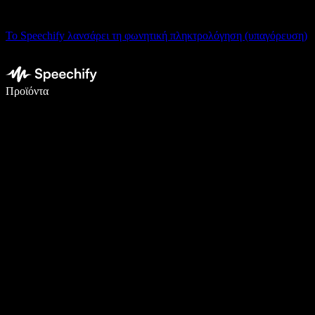
Το Speechify λανσάρει τη φωνητική πληκτρολόγηση (υπαγόρευση)
Γράψτε 5× πιο γρήγορα με φωνητική πληκτρολόγηση
Προϊόντα
Μάθετε περισσότερα