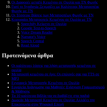
Οι Διαφορές μεταξύ Κειμένου σε Ομιλία και ΤΝ Φωνής
Γιατί το Synthesia Ξεχωρίζει ως Καλύτερος Μετατροπέας
Φωνής με ΤΝ
Οι Τέσσερις Βάσεις των Μετατροπέων Φωνής με ΤΝ
Κορυφαίοι Μετατροπείς Κειμένου σε Ομιλία με ΤΝ
Speechify Κείμενο σε Ομιλία
Google Text-to-Speech
Voice Dream Reader
Narrator's Voice
Speech Central
Read Aloud
Προτεινόμενα άρθρα
Οι καλύτερες λύσεις για λήψη μετατροπής κειμένου σε
ομιλία
Μετατροπή κειμένου σε ήχο: Οι επιλογές σας για TTS σε
MP3
Εγγραφείς Μετατροπής Κειμένου σε Ομιλία
Εργαλεία Ανάγνωσης για Μαθητές: Ενίσχυση Γραμματισμού
& Μάθησης
Τα 10 καλύτερα βιβλία για να διαβάζετε στα παιδιά
Δωρεάν Μετατροπή Κειμένου σε Ομιλία: Αλλάζει την
Επικοινωνία στην Ψηφιακή Εποχή