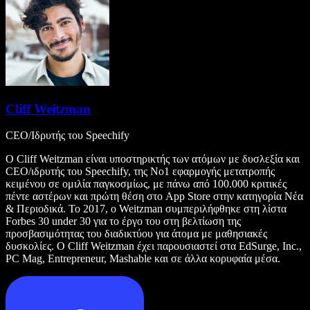
Cliff Weitzman
CEO/Ιδρυτής του Speechify
Ο Cliff Weitzman είναι υποστηρικτής των ατόμων με δυσλεξία και
CEO/ιδρυτής του Speechify, της Νο1 εφαρμογής μετατροπής
κειμένου σε ομιλία παγκοσμίως, με πάνω από 100.000 κριτικές
πέντε αστέρων και πρώτη θέση στο App Store στην κατηγορία Νέα
& Περιοδικά. Το 2017, ο Weitzman συμπεριλήφθηκε στη λίστα
Forbes 30 under 30 για το έργο του στη βελτίωση της
προσβασιμότητας του διαδικτύου για άτομα με μαθησιακές
δυσκολίες. Ο Cliff Weitzman έχει παρουσιαστεί στα EdSurge, Inc.,
PC Mag, Entrepreneur, Mashable και σε άλλα κορυφαία μέσα.