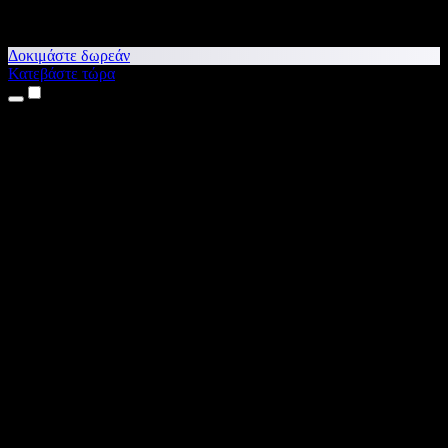
Δοκιμάστε δωρεάν
Κατεβάστε τώρα
Προϊόντα
Κείμενο σε Ομιλία
Εφαρμογές για iPhone & iPad
Εφαρμογή για Android
Επέκταση για Chrome
Επέκταση για Edge
Web εφαρμογή
Εφαρμογή για Mac
Εφαρμογή για Windows