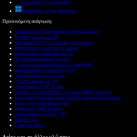
Κατεβάστε το για macOS
Κατεβάστε το για Windows
Προτεινόμενη ανάγνωση
Υπαγόρευση & φωνητική πληκτρολόγηση
Βοηθός φωνής με ΤΝ
Μετατροπή PDF σε ομιλία για Android
Αναγνώστης κειμένου σε ομιλία
Δημιουργία γυναικείας φωνής
Δημιουργία ανδρικής φωνής
Οι καλύτεροι αναγνώστες για δυσλεξία
Δημιουργία ρομποτικής φωνής
Anime κείμενο σε ομιλία
Αλλαγή φωνής με ΤΝ
Αναγνώστης PDF με ήχο
Μπορεί το Google Docs να μου διαβάζει κείμενο;
Επέκταση Chrome για μετατροπή κειμένου σε ομιλία
Κείμενο σε ομιλία στα χίντι
Ανάγνωση PDF δυνατά
Δημιουργία φωνής με ΤΝ
Texto a Voz
Leitor de Texto