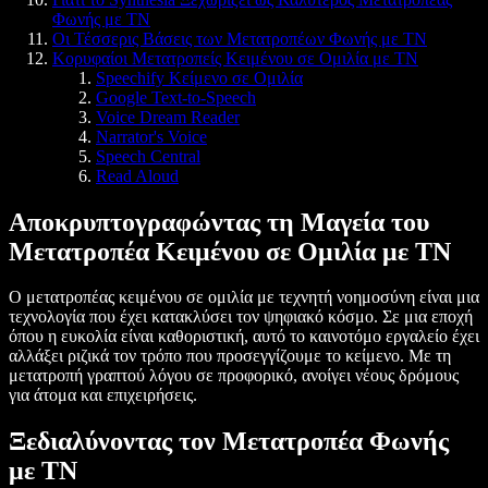
Φωνής με ΤΝ
Οι Τέσσερις Βάσεις των Μετατροπέων Φωνής με ΤΝ
Κορυφαίοι Μετατροπείς Κειμένου σε Ομιλία με ΤΝ
Speechify Κείμενο σε Ομιλία
Google Text-to-Speech
Voice Dream Reader
Narrator's Voice
Speech Central
Read Aloud
Αποκρυπτογραφώντας τη Μαγεία του
Μετατροπέα Κειμένου σε Ομιλία με ΤΝ
Ο μετατροπέας κειμένου σε ομιλία με τεχνητή νοημοσύνη είναι μια
τεχνολογία που έχει κατακλύσει τον ψηφιακό κόσμο. Σε μια εποχή
όπου η ευκολία είναι καθοριστική, αυτό το καινοτόμο εργαλείο έχει
αλλάξει ριζικά τον τρόπο που προσεγγίζουμε το κείμενο. Με τη
μετατροπή γραπτού λόγου σε προφορικό, ανοίγει νέους δρόμους
για άτομα και επιχειρήσεις.
Ξεδιαλύνοντας τον Μετατροπέα Φωνής
με ΤΝ