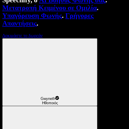
Speechify, ο
AI Βοηθός Φωνής σας
.
Μετατροπή Κειμένου σε Ομιλία
.
Υπαγόρευση Φωνής
.
Γρήγορες
Απαντήσεις
.
Δοκιμάστε το δωρεάν
Gwyneth
Ηθοποιός