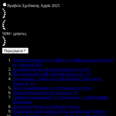
Βραβείο Σχεδίασης Apple 2025
50M+ χρήστες
Περιεχόμενα
Αποκρυπτογραφώντας τη Μαγεία του Μετατροπέα Κειμένου
σε Ομιλία με ΤΝ
Ξεδιαλύνοντας τον Μετατροπέα Φωνής με ΤΝ
Πώς Λειτουργεί ο Μετατροπέας Φωνής με ΤΝ
Εντυπωσιακές Χρήσεις του Μετατροπέα Κειμένου σε
Ομιλία με ΤΝ
Πέντε Χρυσά Οφέλη της ΤΝ Ομιλίας σε Βίντεο
Μετατροπή Κειμένου σε Ομιλία με ΤΝ
Τα Καλύτερα Εργαλεία ΤΝ Κειμένου σε Ομιλία για Κάθε
Πλατφόρμα
Δημιουργία Βίντεο με Συνθετικές Φωνές
Οι Διαφορές μεταξύ Κειμένου σε Ομιλία και ΤΝ Φωνής
Γιατί το Synthesia Ξεχωρίζει ως Καλύτερος Μετατροπέας