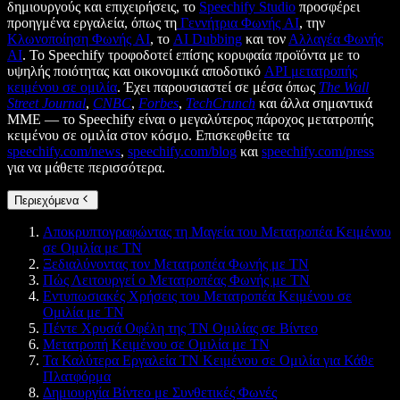
δημιουργούς και επιχειρήσεις, το
Speechify Studio
προσφέρει
προηγμένα εργαλεία, όπως τη
Γεννήτρια Φωνής AI
, την
Κλωνοποίηση Φωνής AI
, το
AI Dubbing
και τον
Αλλαγέα Φωνής
AI
. Το Speechify τροφοδοτεί επίσης κορυφαία προϊόντα με το
υψηλής ποιότητας και οικονομικά αποδοτικό
API μετατροπής
κειμένου σε ομιλία
. Έχει παρουσιαστεί σε μέσα όπως
The Wall
Street Journal
,
CNBC
,
Forbes
,
TechCrunch
και άλλα σημαντικά
ΜΜΕ — το Speechify είναι ο μεγαλύτερος πάροχος μετατροπής
κειμένου σε ομιλία στον κόσμο. Επισκεφθείτε τα
speechify.com/news
,
speechify.com/blog
και
speechify.com/press
για να μάθετε περισσότερα.
Περιεχόμενα
Αποκρυπτογραφώντας τη Μαγεία του Μετατροπέα Κειμένου
σε Ομιλία με ΤΝ
Ξεδιαλύνοντας τον Μετατροπέα Φωνής με ΤΝ
Πώς Λειτουργεί ο Μετατροπέας Φωνής με ΤΝ
Εντυπωσιακές Χρήσεις του Μετατροπέα Κειμένου σε
Ομιλία με ΤΝ
Πέντε Χρυσά Οφέλη της ΤΝ Ομιλίας σε Βίντεο
Μετατροπή Κειμένου σε Ομιλία με ΤΝ
Τα Καλύτερα Εργαλεία ΤΝ Κειμένου σε Ομιλία για Κάθε
Πλατφόρμα
Δημιουργία Βίντεο με Συνθετικές Φωνές