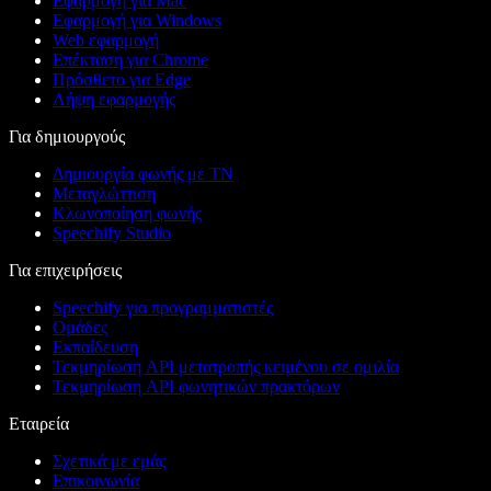
Εφαρμογή για Mac
Εφαρμογή για Windows
Web εφαρμογή
Επέκταση για Chrome
Πρόσθετο για Edge
Λήψη εφαρμογής
Για δημιουργούς
Δημιουργία φωνής με ΤΝ
Μεταγλώττιση
Κλωνοποίηση φωνής
Speechify Studio
Για επιχειρήσεις
Speechify για προγραμματιστές
Ομάδες
Εκπαίδευση
Τεκμηρίωση API μετατροπής κειμένου σε ομιλία
Τεκμηρίωση API φωνητικών πρακτόρων
Εταιρεία
Σχετικά με εμάς
Επικοινωνία