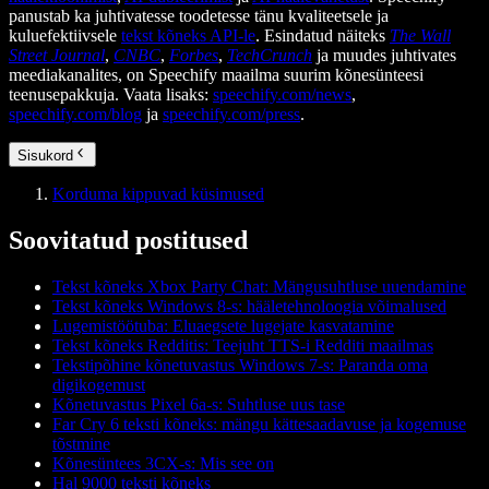
panustab ka juhtivatesse toodetesse tänu kvaliteetsele ja
kuluefektiivsele
tekst kõneks API-le
. Esindatud näiteks
The Wall
Street Journal
,
CNBC
,
Forbes
,
TechCrunch
ja muudes juhtivates
meediakanalites, on Speechify maailma suurim kõnesünteesi
teenusepakkuja. Vaata lisaks:
speechify.com/news
,
speechify.com/blog
ja
speechify.com/press
.
Sisukord
Korduma kippuvad küsimused
Soovitatud postitused
Tekst kõneks Xbox Party Chat: Mängusuhtluse uuendamine
Tekst kõneks Windows 8-s: hääletehnoloogia võimalused
Lugemistöötuba: Eluaegsete lugejate kasvatamine
Tekst kõneks Redditis: Teejuht TTS-i Redditi maailmas
Tekstipõhine kõnetuvastus Windows 7-s: Paranda oma
digikogemust
Kõnetuvastus Pixel 6a-s: Suhtluse uus tase
Far Cry 6 teksti kõneks: mängu kättesaadavuse ja kogemuse
tõstmine
Kõnesüntees 3CX-s: Mis see on
Hal 9000 teksti kõneks