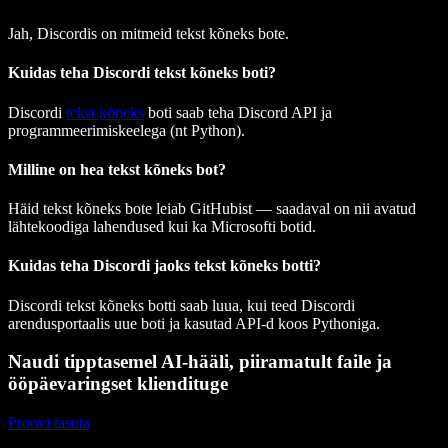
Jah, Discordis on mitmeid tekst kõneks bote.
Kuidas teha Discordi tekst kõneks boti?
Discordi
tekst kõneks
boti saab teha Discord API ja
programmeerimiskeelega (nt Python).
Milline on hea tekst kõneks bot?
Häid tekst kõneks bote leiab GitHubist — saadaval on nii avatud
lähtekoodiga lahendused kui ka Microsofti botid.
Kuidas teha Discordi jaoks tekst kõneks botti?
Discordi tekst kõneks botti saab luua, kui teed Discordi
arendusportaalis uue boti ja kasutad API-d koos Pythoniga.
Naudi tipptasemel AI-hääli, piiramatult faile ja
ööpäevaringset kliendituge
Proovi tasuta