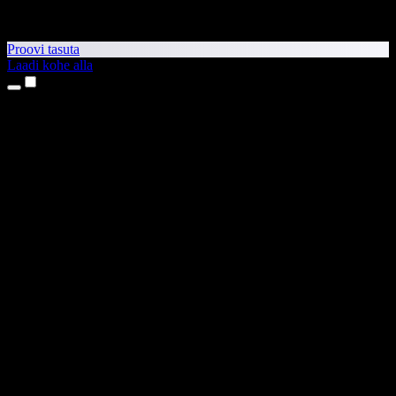
Proovi tasuta
Laadi kohe alla
Tooted
Tekst kõneks
iPhone’i ja iPadi rakendused
Androidi rakendus
Chrome’i laiendus
Edge’i laiendus
Veebirakendus
Maci rakendus
Windowsi rakendus