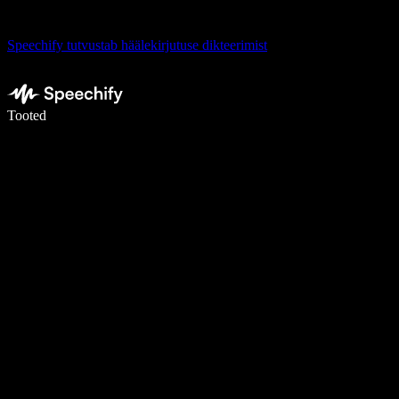
Speechify tutvustab häälekirjutuse dikteerimist
Kirjuta häälega 5× kiiremini
Tooted
Loe lähemalt