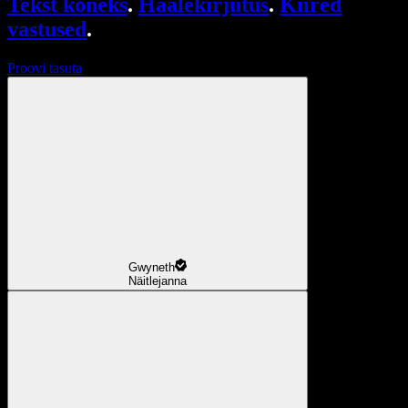
Tekst kõneks
.
Häälekirjutus
.
Kiired
vastused
.
Proovi tasuta
Gwyneth
Näitlejanna