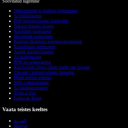
Soovitatud lugemine
Dikteerimine ja häälega kirjutamine
AI häälassistent
PDF tekstist kõneks Androidis
Tekstist kõneks lugeja
Naishääle generaator
Meeshääle generaator
Parimad düsleksia lugemisrakendused
Robotihääle generaator
Anime tekstist kõneks
AI häälemuutja
PDF-ist audioraamat
Kas Google Docs oskab mulle ette lugeda
Chrome’i tekstist kõneks laiendus
Hindi tekstist kõneks
PDF-i ettelugemine
AI häälegeneraator
Texto a Voz
Leitor de Texto
Vaata teistes keeltes
العربية
Magyar