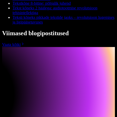
Tekstkõne 8-bitine: põhjalik juhend
Tekst kõneks 2 häälega: audiotootmise revolutsioon
tehisintellektiga
Teksti kõneks pikkade tekstide jaoks – revolutsioon lugemises
ja ligipääsetavuses
Viimased blogipostitused
Vaata kõiki