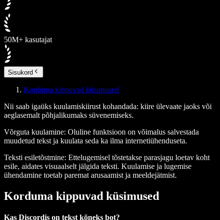
50M+ kasutajat
Sisukord
Korduma kippuvad küsimused
Nii saab igaüks kuulamiskiirust kohandada: kiire ülevaate jaoks või
aeglasemalt põhjalikumaks süvenemiseks.
Võrguta kuulamine
: Oluline funktsioon on võimalus salvestada
muudetud tekst ja kuulata seda ka ilma internetiühenduseta.
Teksti esiletõstmine
: Ettelugemisel tõstetakse parasjagu loetav koht
esile, aidates visuaalselt jälgida teksti. Kuulamise ja lugemise
ühendamine toetab paremat arusaamist ja meeldejätmist.
Korduma kippuvad küsimused
Kas Discordis on tekst kõneks bot?