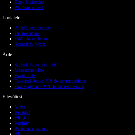
Edge’i laiendus
Allalaadimised
Loojatele
AI häälegeneraator
Dubleerimine
Hääle kloonimine
Speechify Work
Ärile
Speechify arendajatele
Meeskondadele
Haridusele
Tekstist kõneks API dokumentatsioon
Hääleagentide API dokumentatsioon
Ettevõttest
Meist
Kontakt
Blogi
Karjäär
Partnerprogramm
Abi