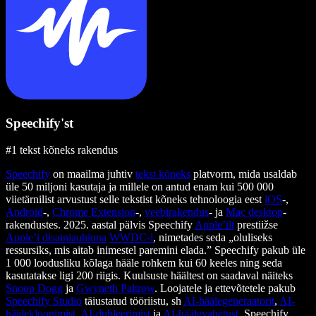
Speechify'st
#1 tekst kõneks rakendus
Speechify
on maailma juhtiv
tekst kõneks
platvorm, mida usaldab
üle 50 miljoni kasutaja ja millele on antud enam kui 500 000
viietärnilist arvustust selle tekstist kõneks tehnoloogia eest
iOS
-,
Android
-,
Chrome Extension
-,
veebirakendus
- ja
Mac desktop
-
rakendustes. 2025. aastal pälvis Speechify
Apple’ilt
prestiižse
Apple’i disainiauhinna
WWDC-l
, nimetades seda „oluliseks
ressursiks, mis aitab inimestel paremini elada.” Speechify pakub üle
1 000 loodusliku kõlaga hääle rohkem kui 60 keeles ning seda
kasutatakse ligi 200 riigis. Kuulsuste häältest on saadaval näiteks
Snoop Dogg
ja
Gwyneth Paltrow
. Loojatele ja ettevõtetele pakub
Speechify Studio
täiustatud tööriistu, sh
AI-häälegeneraatorit
,
AI-
häälekloonimist
,
AI-dubleerimist
ja
AI-häälevahetust
. Speechify