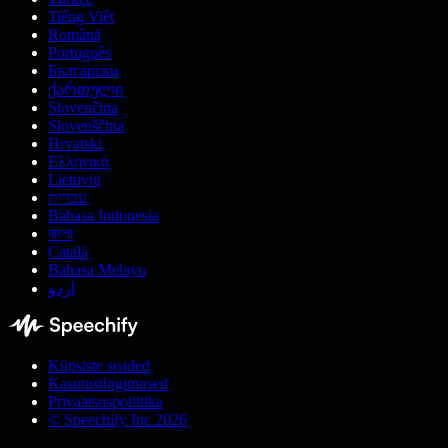
Tiếng Việt
Română
Português
Български
ქართული
Slovenčina
Slovenščina
Hrvatski
Ελληνικά
Lietuvių
עברית
Bahasa Indonesia
বাংলা
Català
Bahasa Melayu
اردو
Küpsiste seaded
Kasutustingimused
Privaatsuspoliitika
© Speechify Inc 2026