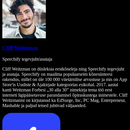
Cliff Weitzman
Speechify tegevjuht/asutaja
Cliff Weitzman on düsleksia eestkõneleja ning Speechify tegevjuht
ja asutaja. Speechify on maailma populaarseim kõnesünteesi
rakendus, millel on üle 100 000 viietärnilise arvustuse ja mis on App
Store'is Uudiste & Ajakirjade kategoorias esikohal. 2017. aastal
kanti Weitzman Forbesi „30 alla 30” nimekirja tema töö eest
interneti ligipääsetavuse parandamisel õpiraskustega inimestele. Cliff
Weitzmanist on kirjutanud ka EdSurge, Inc, PC Mag, Entrepreneur,
Mashable ja paljud teised juhtivad väljaanded.