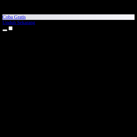
Coba Gratis
Unduh Sekarang
Produk
Teks ke Suara
Aplikasi iPhone & iPad
Aplikasi Android
Ekstensi Chrome
Ekstensi Edge
Aplikasi Web
Aplikasi Mac
Aplikasi Windows