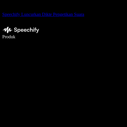
Speechify Luncurkan Dikte Pengetikan Suara
Menulis 5× lebih cepat dengan dikte suara
Produk
Pelajari lebih lanjut