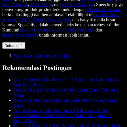
Voice Cloning
,
AI Dubbing
, dan
AI Voice Changer
. Speechify juga
menyokong produk-produk terkemuka dengan
API teks ke ucapan
berkualitas tinggi dan hemat biaya. Telah diliput di
The Wall Street
Journal
,
CNBC
,
Forbes
,
TechCrunch
, dan banyak media besar
lainnya, Speechify adalah penyedia teks ke ucapan terbesar di dunia.
Kunjungi
speechify.com/news
,
speechify.com/blog
, dan
speechify.com/press
untuk informasi lebih lanjut.
Daftar isi
Pertanyaan yang Sering Diajukan
Rekomendasi Postingan
Text to Speech Xbox Party Chat: Tingkatkan Komunikasi
Saat Main Game
Teks ke Suara di Windows 8: Menjelajahi Dunia Teknologi
Vokal
Workshop Membaca: Menumbuhkan Pembaca Sepanjang
Hayat
Text ke Suara Reddit: Panduan TTS di Dunia Reddit
Text to Speech di Windows 7: Tingkatkan Pengalaman
Digital Anda
Speech to Text di Pixel 6a: Mengubah Cara Berkomunikasi