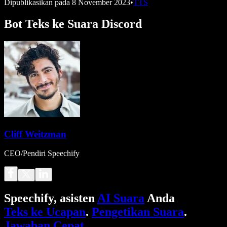
Dipublikasikan pada
8 November 2023
•
TTS
Bot Teks ke Suara Discord
Cliff Weitzman
CEO/Pendiri Speechify
Speechify, asisten
AI Suara
Anda
Teks ke Ucapan
.
Pengetikan Suara
.
Jawaban Cepat
.