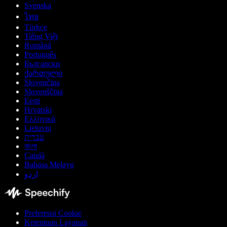
Svenska
ไทย
Türkçe
Tiếng Việt
Română
Português
Български
ქართული
Slovenčina
Slovenščina
Eesti
Hrvatski
Ελληνικά
Lietuvių
עברית
বাংলা
Català
Bahasa Melayu
اردو
Preferensi Cookie
Ketentuan Layanan