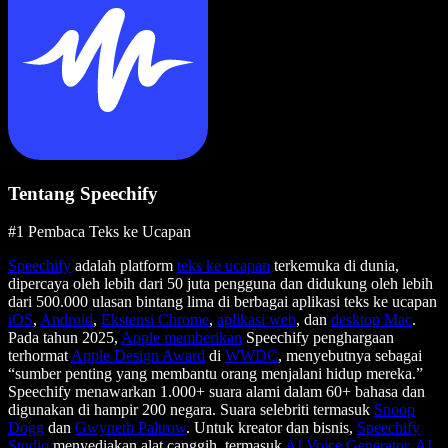
Tentang Speechify
#1 Pembaca Teks ke Ucapan
Speechify
adalah platform
teks ke ucapan
terkemuka di dunia,
dipercaya oleh lebih dari 50 juta pengguna dan didukung oleh lebih
dari 500.000 ulasan bintang lima di berbagai aplikasi teks ke ucapan
iOS
,
Android
,
Ekstensi Chrome
,
aplikasi web
, dan
desktop Mac
.
Pada tahun 2025,
Apple memberikan
Speechify penghargaan
terhormat
Apple Design Award
di
WWDC
, menyebutnya sebagai
“sumber penting yang membantu orang menjalani hidup mereka.”
Speechify menawarkan 1.000+ suara alami dalam 60+ bahasa dan
digunakan di hampir 200 negara. Suara selebriti termasuk
Snoop
Dogg
dan
Gwyneth Paltrow
. Untuk kreator dan bisnis,
Speechify
Studio
menyediakan alat canggih, termasuk
AI Voice Generator
,
AI