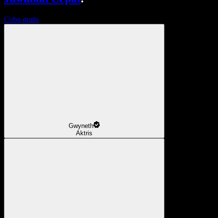
Coba gratis
Gwyneth
Aktris