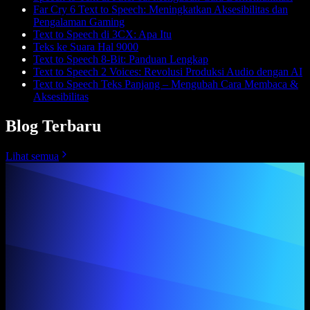
Far Cry 6 Text to Speech: Meningkatkan Aksesibilitas dan
Pengalaman Gaming
Text to Speech di 3CX: Apa Itu
Teks ke Suara Hal 9000
Text to Speech 8-Bit: Panduan Lengkap
Text to Speech 2 Voices: Revolusi Produksi Audio dengan AI
Text to Speech Teks Panjang – Mengubah Cara Membaca &
Aksesibilitas
Blog Terbaru
Lihat semua