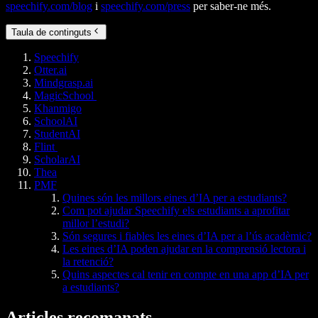
speechify.com/blog
i
speechify.com/press
per saber-ne més.
Taula de continguts
Speechify
Otter.ai
Mindgrasp.ai
MagicSchool
Khanmigo
SchoolAI
StudentAI
Flint
ScholarAI
Thea
PMF
Quines són les millors eines d’IA per a estudiants?
Com pot ajudar Speechify els estudiants a aprofitar
millor l’estudi?
Són segures i fiables les eines d’IA per a l’ús acadèmic?
Les eines d’IA poden ajudar en la comprensió lectora i
la retenció?
Quins aspectes cal tenir en compte en una app d’IA per
a estudiants?
Articles recomanats