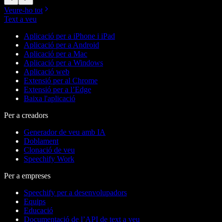
Veure-ho tot
Text a veu
Aplicació per a iPhone i iPad
Aplicació per a Android
Aplicació per a Mac
Aplicació per a Windows
Aplicació web
Extensió per al Chrome
Extensió per a l’Edge
Baixa l'aplicació
Per a creadors
Generador de veu amb IA
Doblament
Clonació de veu
Speechify Work
Per a empreses
Speechify per a desenvolupadors
Equips
Educació
Documentació de l’API de text a veu