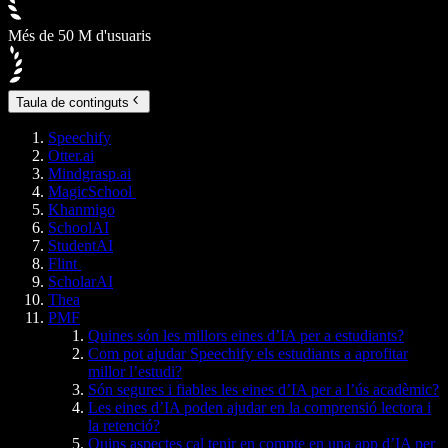
Més de 50 M d'usuaris
Taula de continguts
Speechify
Otter.ai
Mindgrasp.ai
MagicSchool
Khanmigo
SchoolAI
StudentAI
Flint
ScholarAI
Thea
PMF
Quines són les millors eines d’IA per a estudiants?
Com pot ajudar Speechify els estudiants a aprofitar
millor l’estudi?
Són segures i fiables les eines d’IA per a l’ús acadèmic?
Les eines d’IA poden ajudar en la comprensió lectora i
la retenció?
Quins aspectes cal tenir en compte en una app d’IA per