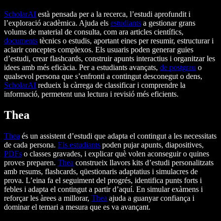
ScholarAI
està pensada per a la recerca, l’estudi aprofundit i
l’exploració acadèmica. Ajuda els
estudiants
a gestionar grans
volums de material de consulta, com ara articles científics,
documents
tècnics o estudis, aportant eines per resumir, estructurar i
aclarir conceptes complexos. Els usuaris poden generar guies
d’estudi, crear flashcards, construir apunts interactius i organitzar les
idees amb més eficàcia. Per a estudiants avançats,
de postgrau
o
qualsevol persona que s’enfronti a contingut desconegut o dens,
ScholarAI
redueix la càrrega de classificar i comprendre la
informació, permetent una lectura i revisió més eficients.
Thea
Thea
és un assistent d’estudi que adapta el contingut a les necessitats
de cada persona.
Els estudiants
poden pujar apunts, diapositives,
PDFs
o classes gravades, i explicar què volen aconseguir o quines
proves preparen.
Thea
construeix llavors kits d’estudi personalitzats
amb resums, flashcards, qüestionaris adaptatius i simulacres de
prova. L’eina fa el seguiment del progrés, identifica punts forts i
febles i adapta el contingut a partir d’aquí. En simular exàmens i
reforçar les àrees a millorar,
Thea
ajuda a guanyar confiança i
dominar el temari a mesura que es va avançant.