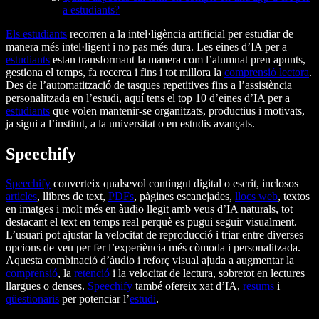
a estudiants?
Els estudiants
recorren a la intel·ligència artificial per estudiar de
manera més intel·ligent i no pas més dura. Les eines d’IA per a
estudiants
estan transformant la manera com l’alumnat pren apunts,
gestiona el temps, fa recerca i fins i tot millora la
comprensió lectora
.
Des de l’automatització de tasques repetitives fins a l’assistència
personalitzada en l’estudi, aquí tens el top 10 d’eines d’IA per a
estudiants
que volen mantenir-se organitzats, productius i motivats,
ja sigui a l’institut, a la universitat o en estudis avançats.
Speechify
Speechify
converteix qualsevol contingut digital o escrit, inclosos
articles
, llibres de text,
PDFs
, pàgines escanejades,
llocs web
, textos
en imatges i molt més en àudio llegit amb veus d’IA naturals, tot
destacant el text en temps real perquè es pugui seguir visualment.
L’usuari pot ajustar la velocitat de reproducció i triar entre diverses
opcions de veu per fer l’experiència més còmoda i personalitzada.
Aquesta combinació d’àudio i reforç visual ajuda a augmentar la
comprensió
, la
retenció
i la velocitat de lectura, sobretot en lectures
llargues o denses.
Speechify
també ofereix xat d’IA,
resums
i
qüestionaris
per potenciar l’
estudi
.