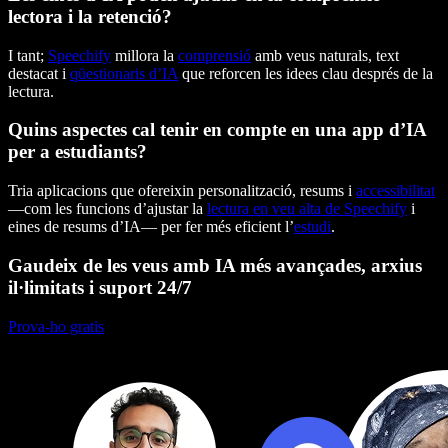
lectora i la retenció?
I tant;
Speechify
millora la
comprensió
amb veus naturals, text
destacat i
qüestionaris d’IA
que reforcen les idees clau després de la
lectura.
Quins aspectes cal tenir en compte en una app d’IA
per a estudiants?
Tria aplicacions que ofereixin personalització, resums i
accessibilitat
—com les funcions d’ajustar la
lectura en veu alta de Speechify
i
eines de resums d’IA— per fer més eficient l’
estudi
.
Gaudeix de les veus amb IA més avançades, arxius
il·limitats i suport 24/7
Prova-ho gratis