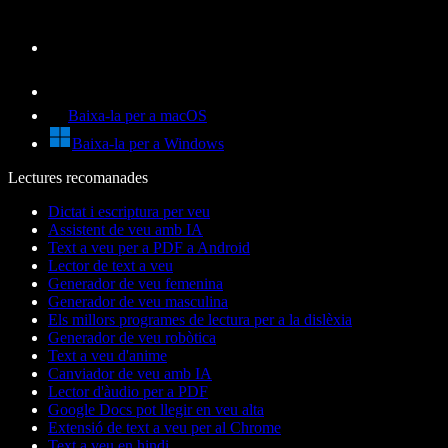
Baixa-la per a macOS
Baixa-la per a Windows
Lectures recomanades
Dictat i escriptura per veu
Assistent de veu amb IA
Text a veu per a PDF a Android
Lector de text a veu
Generador de veu femenina
Generador de veu masculina
Els millors programes de lectura per a la dislèxia
Generador de veu robòtica
Text a veu d'anime
Canviador de veu amb IA
Lector d'àudio per a PDF
Google Docs pot llegir en veu alta
Extensió de text a veu per al Chrome
Text a veu en hindi