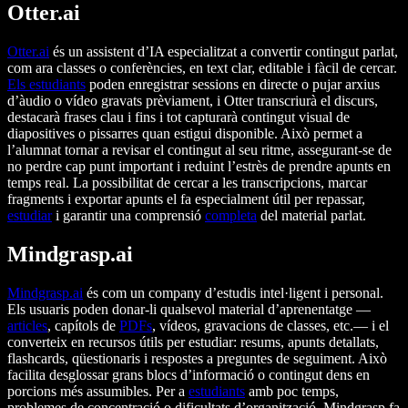
Otter.ai
Otter.ai
és un assistent d’IA especialitzat a convertir contingut parlat,
com ara classes o conferències, en text clar, editable i fàcil de cercar.
Els estudiants
poden enregistrar sessions en directe o pujar arxius
d’àudio o vídeo gravats prèviament, i Otter transcriurà el discurs,
destacarà frases clau i fins i tot capturarà contingut visual de
diapositives o pissarres quan estigui disponible. Això permet a
l’alumnat tornar a revisar el contingut al seu ritme, assegurant-se de
no perdre cap punt important i reduint l’estrès de prendre apunts en
temps real. La possibilitat de cercar a les transcripcions, marcar
fragments i exportar apunts el fa especialment útil per repassar,
estudiar
i garantir una comprensió
completa
del material parlat.
Mindgrasp.ai
Mindgrasp.ai
és com un company d’estudis intel·ligent i personal.
Els usuaris poden donar-li qualsevol material d’aprenentatge —
articles
, capítols de
PDFs
, vídeos, gravacions de classes, etc.— i el
converteix en recursos útils per estudiar: resums, apunts detallats,
flashcards, qüestionaris i respostes a preguntes de seguiment. Això
facilita desglossar grans blocs d’informació o contingut dens en
porcions més assumibles. Per a
estudiants
amb poc temps,
problemes de concentració o dificultats d’organització, Mindgrasp fa