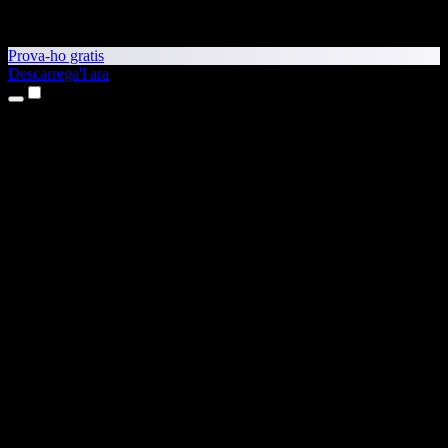
Prova-ho gratis
Descarrega'l ara
Productes
Text a veu
Aplicacions per a iPhone i iPad
Aplicació per a Android
Extensió per al Chrome
Extensió per a l'Edge
Aplicació web
Aplicació per al Mac
Aplicació per al Windows