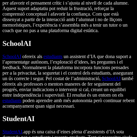
per afavorir el pensament crític i s’ajusta al nivell de cada alumne.
Aquest suport adaptatiu pot reduir la frustració, reforçar la
comprensió conceptual i afavorir la confiança. Com que està
dissenyat a partir de la interacció amb l’alumnat i no de lliçons
memorístiques, l’experiència s’assembla més a tenir un tutor o un
coach que no pas a una plataforma digital estàtica.
SchoolAI
SchoolAI
ofereix als
estudiants
un assistent d’IA que dona suport a
l’aprenentatge autònom, l’exploració d’idees, les preguntes i el
feedback. Normalment la plataforma incorpora funcions pensades
per a la privacitat, la seguretat i el control dels estudiants, assegurant
un ús correcte i segur. Pel costat de l’administració,
SchoolAI
també
ofereix als professors o mentors maneres de fer seguiment del
progrés, enviar indicacions o intervenir si cal, creant un equilibri
entre independència i supervisió. El resultat és un entorn on els
estudiants
poden aprendre amb més autonomia però continuar rebent
acompanyament quan sigui necessari.
StudentAI
StudentAI
.app és una caixa d’eines plena d’assistents d’IA sota