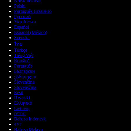
Norsk bokmål
Polski
Português Brasileiro
Русский
Українська
Español
Español (México)
Svenska
ไทย
Türkçe
Tiếng Việt
Română
Português
Български
ქართული
Slovenčina
Slovenščina
Eesti
Hrvatski
Ελληνικά
Lietuvių
עברית
Bahasa Indonesia
বাংলা
Bahasa Melayu