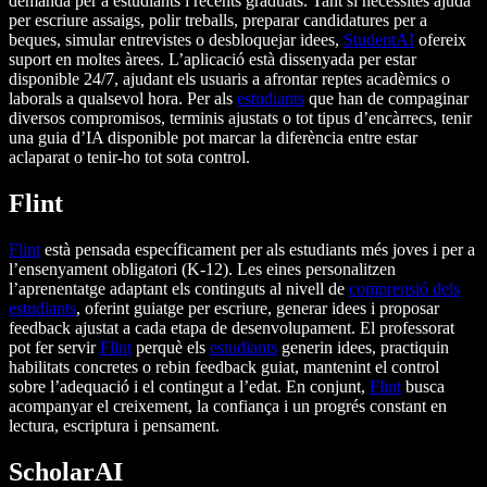
demanda per a estudiants i recents graduats. Tant si necessites ajuda
per escriure assaigs, polir treballs, preparar candidatures per a
beques, simular entrevistes o desbloquejar idees,
StudentAI
ofereix
suport en moltes àrees. L’aplicació està dissenyada per estar
disponible 24/7, ajudant els usuaris a afrontar reptes acadèmics o
laborals a qualsevol hora. Per als
estudiants
que han de compaginar
diversos compromisos, terminis ajustats o tot tipus d’encàrrecs, tenir
una guia d’IA disponible pot marcar la diferència entre estar
aclaparat o tenir-ho tot sota control.
Flint
Flint
està pensada específicament per als estudiants més joves i per a
l’ensenyament obligatori (K-12). Les eines personalitzen
l’aprenentatge adaptant els continguts al nivell de
comprensió dels
estudiants
, oferint guiatge per escriure, generar idees i proposar
feedback ajustat a cada etapa de desenvolupament. El professorat
pot fer servir
Flint
perquè els
estudiants
generin idees, practiquin
habilitats concretes o rebin feedback guiat, mantenint el control
sobre l’adequació i el contingut a l’edat. En conjunt,
Flint
busca
acompanyar el creixement, la confiança i un progrés constant en
lectura, escriptura i pensament.
ScholarAI