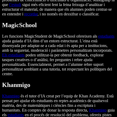
que
l’estudi
sigui més eficient fent la feina feixuga d’analitzar i
estructurar el material, de manera que els alumnes poden centrar-se
en entendre i
recordar
, i no només en desxifrar o classificar.
MagicSchool
Les funcions MagicStudent de MagicSchool ofereixen als
estudiants
ajuda guiada d’IA dins d’un entorn estructurat. L’eina està
dissenyada per adaptar-se a cada edat i és apta per a institucions,
amb la seguretat, moderació i paràmetres personalitzats incorporats.
Els estudiants
poden utilitzar-la per obtenir feedback, explorar
tasques creatives o d’anàlisi, fer preguntes i rebre ajuda
personalitzada. Essencialment, permet a l’alumne rebre suport
personalitzat semblant a una tutoria, tot respectant les polítiques del
centre.
Khanmigo
Khanmigo
és el tutor d’IA creat per l’equip de Khan Academy. Està
pensat per ajudar els estudiants en reptes acadèmics de qualsevol
matèria, des de matemàtiques i ciències fins a escriptura i
humanitats. En comptes de donar la resposta directa,
Khanmigo
guia
els
estudiants
en el procés de resolució del problema, ofereix pistes