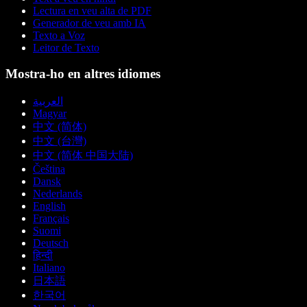
Lectura en veu alta de PDF
Generador de veu amb IA
Texto a Voz
Leitor de Texto
Mostra-ho en altres idiomes
العربية
Magyar
中文 (简体)
中文 (台灣)
中文 (简体 中国大陆)
Čeština
Dansk
Nederlands
English
Français
Suomi
Deutsch
हिन्दी
Italiano
日本語
한국어