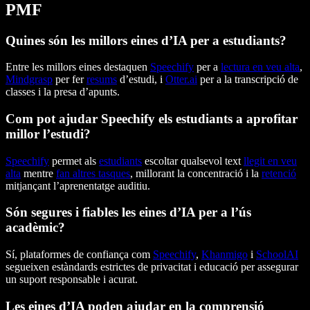
PMF
Quines són les millors eines d’IA per a estudiants?
Entre les millors eines destaquen
Speechify
per a
lectura en veu alta
,
Mindgrasp
per fer
resums
d’estudi, i
Otter.ai
per a la transcripció de
classes i la presa d’apunts.
Com pot ajudar Speechify els estudiants a aprofitar
millor l’estudi?
Speechify
permet als
estudiants
escoltar qualsevol text
llegit en veu
alta
mentre
fan altres tasques
, millorant la concentració i la
retenció
mitjançant l’aprenentatge auditiu.
Són segures i fiables les eines d’IA per a l’ús
acadèmic?
Sí, plataformes de confiança com
Speechify
,
Khanmigo
i
SchoolAI
segueixen estàndards estrictes de privacitat i educació per assegurar
un suport responsable i acurat.
Les eines d’IA poden ajudar en la comprensió