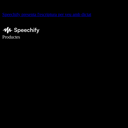
Speechify presenta l'escriptura per veu amb dictat
Escriu 5× més ràpid amb la veu
Productes
Més informació