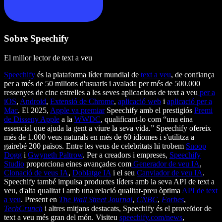
Sobre Speechify
El millor lector de text a veu
Speechify
és la plataforma líder mundial de
text a veu
, de confiança
per a més de 50 milions d'usuaris i avalada per més de 500.000
ressenyes de cinc estrelles a les seves aplicacions de text a veu
per a
iOS
,
Android
,
Extensió de Chrome
,
aplicació web
i
aplicació per a
Mac
. El 2025,
Apple va premiar
Speechify amb el prestigiós
Premi
de Disseny Apple
a la
WWDC
, qualificant-lo com “una eina
essencial que ajuda la gent a viure la seva vida.” Speechify ofereix
més de 1.000 veus naturals en més de 60 idiomes i s'utilitza a
gairebé 200 països. Entre les veus de celebritats hi trobem
Snoop
Dogg
i
Gwyneth Paltrow
. Per a creadors i empreses,
Speechify
Studio
proporciona eines avançades com
Generador de veu IA
,
Clonació de veus IA
,
Doblatge IA
i el seu
Canviador de veu IA
.
Speechify també impulsa productes líders amb la seva API de text a
veu, d'alta qualitat i amb una relació qualitat-preu òptima
API de text
a veu
. Present en
The Wall Street Journal
,
CNBC
,
Forbes
,
TechCrunch
i altres mitjans destacats, Speechify és el proveïdor de
text a veu més gran del món. Visiteu
speechify.com/news
,