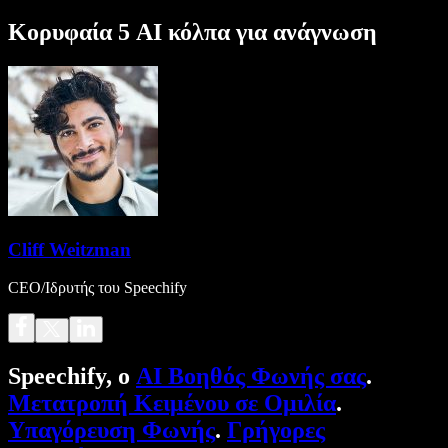
Κορυφαία 5 AI κόλπα για ανάγνωση
Cliff Weitzman
CEO/Ιδρυτής του Speechify
Speechify, ο
AI Βοηθός Φωνής σας
.
Μετατροπή Κειμένου σε Ομιλία
.
Υπαγόρευση Φωνής
.
Γρήγορες