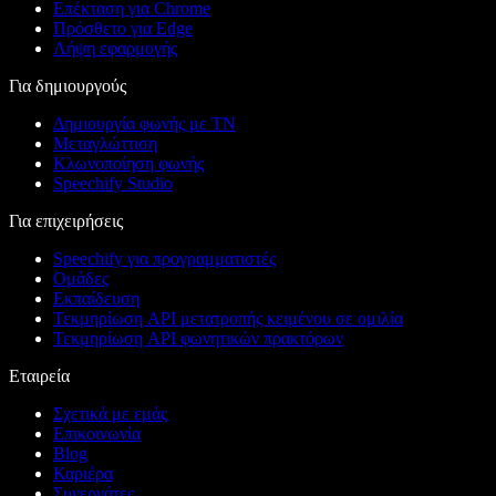
Επέκταση για Chrome
Πρόσθετο για Edge
Λήψη εφαρμογής
Για δημιουργούς
Δημιουργία φωνής με ΤΝ
Μεταγλώττιση
Κλωνοποίηση φωνής
Speechify Studio
Για επιχειρήσεις
Speechify για προγραμματιστές
Ομάδες
Εκπαίδευση
Τεκμηρίωση API μετατροπής κειμένου σε ομιλία
Τεκμηρίωση API φωνητικών πρακτόρων
Εταιρεία
Σχετικά με εμάς
Επικοινωνία
Blog
Καριέρα
Συνεργάτες