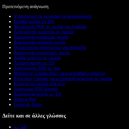
Προτεινόμενη ανάγνωση
Υπαγόρευση & φωνητική πληκτρολόγηση
Βοηθός φωνής με ΤΝ
Μετατροπή PDF σε ομιλία για Android
Αναγνώστης κειμένου σε ομιλία
Δημιουργία γυναικείας φωνής
Δημιουργία ανδρικής φωνής
Οι καλύτεροι αναγνώστες για δυσλεξία
Δημιουργία ρομποτικής φωνής
Anime κείμενο σε ομιλία
Αλλαγή φωνής με ΤΝ
Αναγνώστης PDF με ήχο
Μπορεί το Google Docs να μου διαβάζει κείμενο;
Επέκταση Chrome για μετατροπή κειμένου σε ομιλία
Κείμενο σε ομιλία στα χίντι
Ανάγνωση PDF δυνατά
Δημιουργία φωνής με ΤΝ
Texto a Voz
Leitor de Texto
Δείτε και σε άλλες γλώσσες
العربية