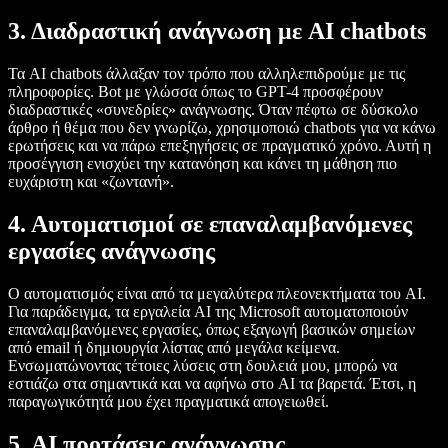
3.
Διαδραστική ανάγνωση με AI chatbots
Τα AI chatbots άλλαξαν τον τρόπο που αλληλεπιδρούμε με τις
πληροφορίες. Bot με γλώσσα όπως το GPT-4 προσφέρουν
διαδραστικές «συνεδρίες» ανάγνωσης. Όταν πέφτω σε δύσκολο
άρθρο ή θέμα που δεν γνωρίζω, χρησιμοποιώ chatbots για να κάνω
ερωτήσεις και να πάρω επεξηγήσεις σε πραγματικό χρόνο. Αυτή η
προσέγγιση ενισχύει την κατανόηση και κάνει τη μάθηση πιο
ευχάριστη και «ζωντανή».
4.
Αυτοματισμοί σε επαναλαμβανόμενες
εργασίες ανάγνωσης
Ο αυτοματισμός είναι από τα μεγαλύτερα πλεονεκτήματα του AI.
Για παράδειγμα, τα εργαλεία AI της Microsoft αυτοματοποιούν
επαναλαμβανόμενες εργασίες, όπως εξαγωγή βασικών σημείων
από email ή δημιουργία λίστας από μεγάλα κείμενα.
Ενσωματώνοντας τέτοιες λύσεις στη δουλειά μου, μπορώ να
εστιάζω στα σημαντικά και να αφήνω στο AI τα βαρετά. Έτσι, η
παραγωγικότητά μου έχει πραγματικά απογειωθεί.
5.
AI προτάσεις ανάγνωσης