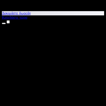
Δοκιμάστε δωρεάν
Κατεβάστε τώρα
Προϊόντα
Κείμενο σε Ομιλία
Εφαρμογές για iPhone & iPad
Εφαρμογή για Android
Επέκταση για Chrome
Επέκταση για Edge
Web εφαρμογή
Εφαρμογή για Mac
Εφαρμογή για Windows