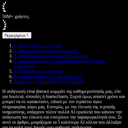
50M+ χρήστες
Περιεχόμενα
1. Χρήση AI για περίληψη
2. Δημιουργία περιεχομένου με AI
3. Διαδραστική ανάγνωση με AI chatbots
4. Αυτοματισμοί σε επαναλαμβανόμενες εργασίες
ανάγνωσης
5. AI προτάσεις ανάγνωσης
Κορυφαία εργαλεία AI για ανάγνωση
Δοκίμασε το Speechify Text to Speech
Η ανάγνωση είναι βασικό κομμάτι της καθημερινότητάς μας, είτε
για δουλειά, σπουδές ή διασκέδαση. Συχνά όμως απαιτεί χρόνο και
μπορεί να σε κατακλύσει, ειδικά με τον τεράστιο όγκο
πληροφορίας γύρω μας. Ευτυχώς, με την έλευση της τεχνητής
νοημοσύνης, υπάρχουν πλέον πολλά AI εργαλεία που κάνουν την
ανάγνωση πιο εύκολη και ενισχύουν την παραγωγικότητά σου. Σε
αυτό το άρθρο, μοιράζομαι τα 5 καλύτερα AI κόλπα που άλλαξαν
για τα καλά τους δικούς μου ρυθμούς ανάγνωσης.