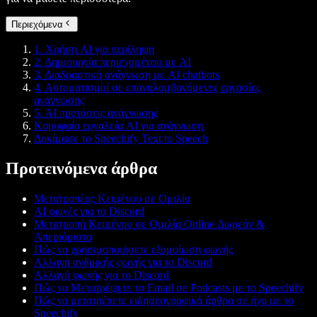
Περιεχόμενα
1. Χρήση AI για περίληψη
2. Δημιουργία περιεχομένου με AI
3. Διαδραστική ανάγνωση με AI chatbots
4. Αυτοματισμοί σε επαναλαμβανόμενες εργασίες
ανάγνωσης
5. AI προτάσεις ανάγνωσης
Κορυφαία εργαλεία AI για ανάγνωση
Δοκίμασε το Speechify Text to Speech
Προτεινόμενα άρθρα
Μετατροπέας Κειμένου σε Ομιλία
AI φωνές για το Discord
Μετατροπή Κειμένου σε Ομιλία Online Δωρεάν &
Απεριόριστα
Πώς να χρησιμοποιήσετε εξομοίωση φωνής
Αλλαγή ανδρικής φωνής για το Discord
Αλλαγή φωνής για το Discord
Πώς να Μετατρέψετε τα Email σε Podcasts με το Speechify
Πώς να μετατρέπετε ειδησεογραφικά άρθρα σε ήχο με το
Speechify