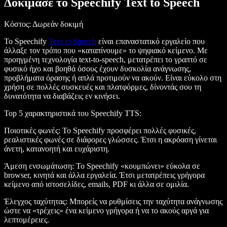
Δοκίμασε το Speechify Text to Speech
Κόστος
: Δωρεάν δοκιμή
Το Speechify
Text to Speech
είναι επαναστατικό εργαλείο που
άλλαξε τον τρόπο που «καταπίνουμε» το ψηφιακό κείμενο. Με
προηγμένη τεχνολογία text-to-speech, μετατρέπει το γραπτό σε
φυσικό ήχο και βοηθά όσους έχουν δυσκολία ανάγνωσης,
προβλήματα όρασης ή απλά προτιμούν να ακούν. Είναι εύκολο στη
χρήση σε πολλές συσκευές και πλατφόρμες, δίνοντάς σου τη
δυνατότητα να διαβάζεις εν κινήσει.
Top 5 χαρακτηριστικά του Speechify TTS
:
Ποιοτικές φωνές
: Το Speechify προσφέρει πολλές φυσικές,
ρεαλιστικές φωνές σε διάφορες γλώσσες. Έτσι η ακρόαση γίνεται
άνετη, κατανοητή και ευχάριστη.
Άμεση ενσωμάτωση
: Το Speechify «κουμπώνει» εύκολα σε
browser, κινητά και άλλα εργαλεία. Έτσι μετατρέπεις γρήγορα
κείμενο από ιστοσελίδες, emails, PDF κι άλλα σε ομιλία.
Έλεγχος ταχύτητας
: Μπορείς να ρυθμίσεις την ταχύτητα ανάγνωσης
ώστε να «τρέχεις» ένα κείμενο γρήγορα ή να το ακούς αργά για
λεπτομέρειες.