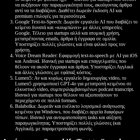
να αυξήσουν την παραγωγικότητά τους, ακούγοντας άρθρα
αντί να τα διαβάζουν. Διαθέτει δωρεάν έκδοση AI και
premium επιλογές για περισσότερα.
Google Text-to-Speech
: Δωρεάν εργαλείο AI που διαβάζει το
κείμενο δυνατά και «κουμπώνει» με άλλες υπηρεσίες
Google. Τέλειο για startups αλλά και ατομική χρήση,
μετατρέποντας emails, άρθρα ή έγγραφα σε ομιλία.
Υποστηρίζει πολλές γλώσσες και είναι φιλικό προς τον
χρήστη.
Voice Dream Reader
: Εφαρμογή text-to-speech με AI για iOS
και Android. Ιδανική για startups και επαγγελματίες που
θέλουν να ακούν έγγραφα και άρθρα. Υποστηρίζει Αγγλικά
και άλλες γλώσσες με εφάπαξ κόστος.
Lumen5
: Αν και κυρίως εργαλείο δημιουργίας video, το
Lumen5 χρησιμοποιεί GPT-4o για μετατροπή κειμένου σε
ελκυστικό video, συμπεριλαμβανομένων podcast transcript.
Ιδανικό για startups που θέλουν να αξιοποιήσουν το
περιεχόμενο σε πολλά formats.
Balabolka
: Δωρεάν και ευέλικτο λογισμικό ανάγνωσης
κειμένου για Windows, που διαβάζει αρχεία διαφόρων
τύπων. Ιδανικό για αυτοματοποίηση tasks και αύξηση
παραγωγικότητας. Υποστηρίζει πολλές γλώσσες (και
Αγγλικά), με παραμετροποίηση φωνής.