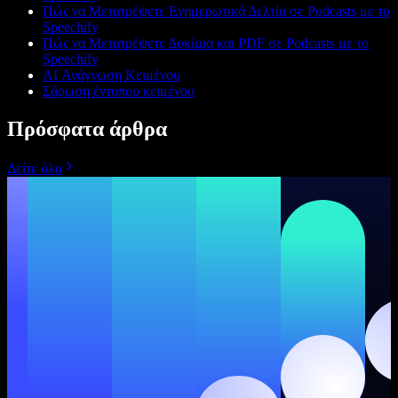
Πώς να Μετατρέψετε Ενημερωτικά Δελτία σε Podcasts με το
Speechify
Πώς να Μετατρέψετε Δοκίμια και PDF σε Podcasts με το
Speechify
AI Ανάγνωση Κειμένου
Σάρωση έντυπου κειμένου
Πρόσφατα άρθρα
Δείτε όλα