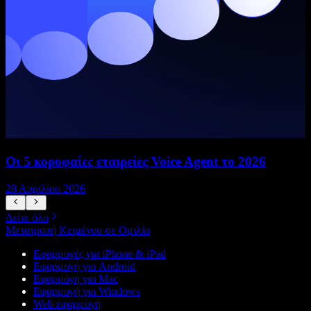
Οι 5 κορυφαίες εταιρείες Voice Agent το 2026
28 Απριλίου 2026
1
Δείτε όλα
Μετατροπή Κειμένου σε Ομιλία
Εφαρμογές για iPhone & iPad
Εφαρμογή για Android
Εφαρμογή για Mac
Εφαρμογή για Windows
Web εφαρμογή