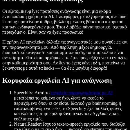
Οι εξατομικευμένες προτάσεις ανάγνωσης είναι μια ακόμα
εντυπωσιακή χρήση του AI. Πλατφόρμες με αλγορίθμους machine
learning προτείνουν άρθρα, βιβλία ή μελέτες βάσει του ιστορικού
και των ενδιαφερόντων μου. Έτσι διαβάζω πάντα ποιοτικό, σχετικό
περιεχόμενο. Είναι σαν να έχεις προσωπικό
Η χρήση AI εργαλείων άλλαξε τις αναγνωστικές μου συνήθειες και
την παραγωγικότητά μου. Από περίληψη μέχρι δημιουργία,
διαδραστική ανάγνωση και αυτοματοποίηση, αυτά τα κόλπα είναι
ανεκτίμητα. Είτε είσαι αρχάριος είτε έμπειρος, αξίζει να τα εντάξεις
στην καθημερινότητά σου. Αν δεν το έχεις κάνει ήδη, προτείνω να
ξεκινήσεις με αυτά τα hacks — θα δεις μεγάλη διαφορά!
Κορυφαία εργαλεία AI για ανάγνωση
Speechify
: Αυτό το
εργαλείο παραγωγικότητας με AI
μετατρέπει το κείμενο σε ήχο, ώστε να ακούς το
περιεχόμενο όπου κι αν είσαι. Ιδανικό για brainstorming ή
επαναλαμβανόμενα tasks, το Speechify έχει πολλές φωνές
και γλώσσες, συμπεριλαμβανομένων των Αγγλικών, και
ευέλικτες τιμές.
NaturalReader
: Ισχυρό text-to-speech εργαλείο που διαβάζει
το κείμενο με φυσικό ήχο — ιδανικό για startups που θέλουν