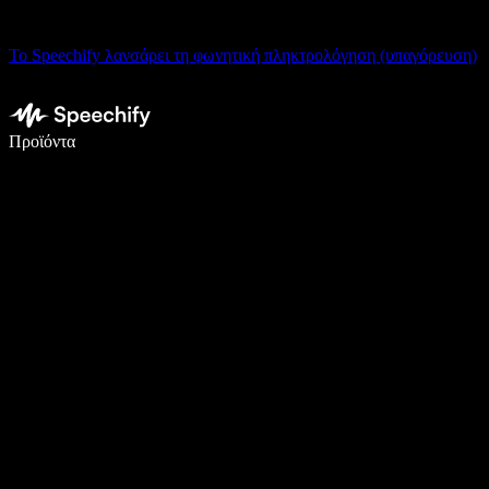
Το Speechify λανσάρει τη φωνητική πληκτρολόγηση (υπαγόρευση)
Γράψτε 5× πιο γρήγορα με φωνητική πληκτρολόγηση
Προϊόντα
Μάθετε περισσότερα