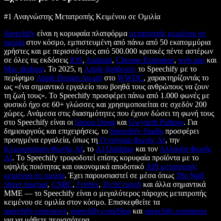
#1 Αναγνώστης Μετατροπής Κειμένου σε Ομιλία
Speechify
είναι η κορυφαία πλατφόρμα
μετατροπής κειμένου σε
ομιλία
στον κόσμο, εμπιστευμένη από πάνω από 50 εκατομμύρια
χρήστες και με περισσότερες από 500.000 κριτικές πέντε αστέρων
σε όλες τις εκδόσεις
iOS
,
Android
,
Chrome Extension
,
web app
και
Mac desktop
. Το 2025, η
Apple βράβευσε
το Speechify με το
περίφημο
Apple Design Award
στο
WWDC
, χαρακτηρίζοντάς το
ως «ένα σημαντικό εργαλείο που βοηθά τους ανθρώπους να ζουν
τη ζωή τους». Το Speechify προσφέρει πάνω από 1.000 φωνές με
φυσικό ήχο σε 60+ γλώσσες και χρησιμοποιείται σε σχεδόν 200
χώρες. Ανάμεσα στις διασημότητες που έχουν δώσει τη φωνή τους
στο Speechify είναι οι
Snoop Dogg
και
Gwyneth Paltrow
. Για
δημιουργούς και επιχειρήσεις, το
Speechify Studio
προσφέρει
προηγμένα εργαλεία, όπως τη
Γεννήτρια Φωνής AI
, την
Κλωνοποίηση Φωνής AI
, το
AI Dubbing
και τον
Αλλαγέα Φωνής
AI
. Το Speechify τροφοδοτεί επίσης κορυφαία προϊόντα με το
υψηλής ποιότητας και οικονομικά αποδοτικό
API μετατροπής
κειμένου σε ομιλία
. Έχει παρουσιαστεί σε μέσα όπως
The Wall
Street Journal
,
CNBC
,
Forbes
,
TechCrunch
και άλλα σημαντικά
ΜΜΕ — το Speechify είναι ο μεγαλύτερος πάροχος μετατροπής
κειμένου σε ομιλία στον κόσμο. Επισκεφθείτε τα
speechify.com/news
,
speechify.com/blog
και
speechify.com/press
για να μάθετε περισσότερα.