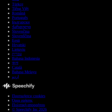
Türkçe
Tiếng Việt
Română
Português
Български
ქართული
Slovenčina
Slovenščina
Eesti
Hrvatski
Lietuvių
עברית
Bahasa Indonesia
বাংলা
Català
Bahasa Melayu
اردو
Προτιμήσεις cookies
Όροι χρήσης
Πολιτική απορρήτου
© Speechify Inc 2026