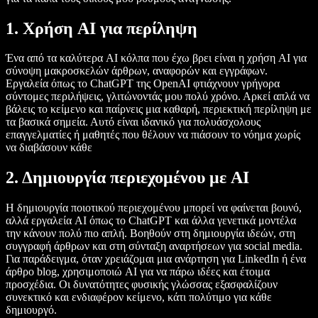
1. Χρήση AI για περίληψη
Ένα από τα καλύτερα AI κόλπα που έχω βρει είναι η χρήση AI για
σύνοψη μακροσκελών άρθρων, αναφορών και εγγράφων.
Εργαλεία όπως το ChatGPT της OpenAI φτιάχνουν γρήγορα
σύντομες περιλήψεις, γλιτώνοντάς μου πολύ χρόνο. Αρκεί απλά να
βάλεις το κείμενο και παίρνεις μια καθαρή, περιεκτική περίληψη με
τα βασικά σημεία. Αυτό είναι ιδανικό για πολυάσχολους
επαγγελματίες ή μαθητές που θέλουν να πιάσουν το νόημα χωρίς
να διαβάσουν κάθε
2.
Δημιουργία περιεχομένου με AI
Η δημιουργία ποιοτικού περιεχομένου μπορεί να φαίνεται βουνό,
αλλά εργαλεία AI όπως το ChatGPT και άλλα γενετικά μοντέλα
την κάνουν πολύ πιο απλή. Βοηθούν στη δημιουργία ιδεών, στη
συγγραφή άρθρων και στη σύνταξη αναρτήσεων για social media.
Για παράδειγμα, όταν χρειάζομαι μια ανάρτηση για LinkedIn ή ένα
άρθρο blog, χρησιμοποιώ AI για να πάρω ιδέες και έτοιμα
προσχέδια. Οι δυνατότητες φυσικής γλώσσας εξασφαλίζουν
συνεκτικό και ενδιαφέρον κείμενο, κάτι πολύτιμο για κάθε
δημιουργό.