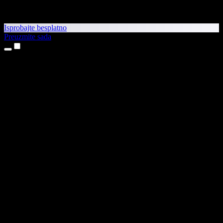
Isprobajte besplatno
Preuzmite sada
Proizvodi
Pretvaranje teksta u govor
Aplikacije za iPhone i iPad
Aplikacija za Android
Proširenje za Chrome
Proširenje za Edge
Web-aplikacija
Aplikacija za Mac
Aplikacija za Windows