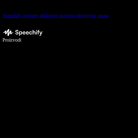
Speechify pokreće diktiranje pomoću glasovnog unosa
Pišite 5× brže uz glasovno diktiranje
Proizvodi
Saznajte više