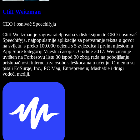
Cliff Weitzman
CEO i osnivač Speechifyja
Cliff Weitzman je zagovaratelj osoba s disleksijom te CEO i osnivač
Speechifyja, najpopularnije aplikacije za pretvaranje teksta u govor
na svijetu, s preko 100.000 ocjena s 5 zvjezdica i prvim mjestom u
App Store kategoriji Vijesti i časopisi. Godine 2017. Weitzman je
uvršten na Forbesovu listu 30 ispod 30 zbog rada na poboljšanju
pristupačnosti interneta za osobe s teškoćama u učenju. O njemu su
pisali EdSurge, Inc., PC Mag, Entrepreneur, Mashable i drugi
vodeći mediji.