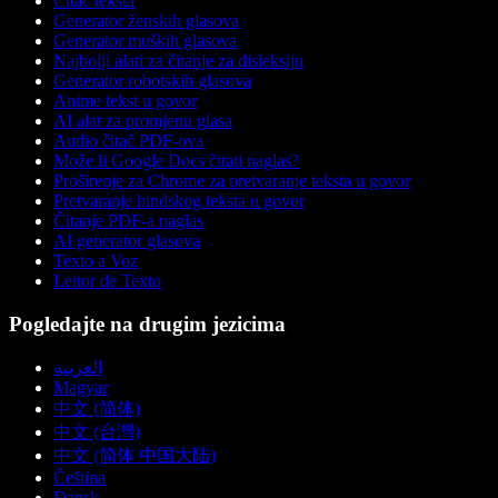
Čitač teksta
Generator ženskih glasova
Generator muških glasova
Najbolji alati za čitanje za disleksiju
Generator robotskih glasova
Anime tekst u govor
AI alat za promjenu glasa
Audio čitač PDF-ova
Može li Google Docs čitati naglas?
Proširenje za Chrome za pretvaranje teksta u govor
Pretvaranje hindskog teksta u govor
Čitanje PDF-a naglas
AI generator glasova
Texto a Voz
Leitor de Texto
Pogledajte na drugim jezicima
العربية
Magyar
中文 (简体)
中文 (台灣)
中文 (简体 中国大陆)
Čeština
Dansk