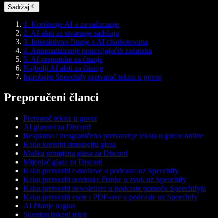
Sadržaj
1. Korištenje AI-a za sažimanje
2. AI-alati za stvaranje sadržaja
3. Interaktivno čitanje s AI chatbotovima
4. Automatiziranje ponavljajućih zadataka
5. AI preporuke za čitanje
Najbolji AI alati za čitanje
Isprobajte Speechify pretvarač teksta u govor
Preporučeni članci
Pretvarač teksta u govor
AI glasovi za Discord
Besplatno i neograničeno pretvaranje teksta u govor online
Kako koristiti simulaciju glasa
Muška promjena glasa za Discord
Mijenjač glasa za Discord
Kako pretvoriti e-mailove u podcaste uz Speechify
Kako pretvoriti novinske članke u zvuk uz Speechify
Kako pretvoriti newslettere u podcaste pomoću Speechifyja
Kako pretvoriti eseje i PDF-ove u podcaste uz Speechify
AI čitanje naglas
Skeniraj tiskani tekst