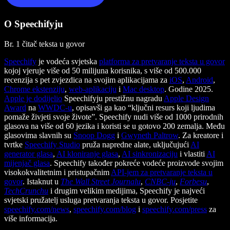
O Speechifyju
Br. 1 čitač teksta u govor
Speechify
je vodeća svjetska
platforma za pretvaranje teksta u govor
kojoj vjeruje više od 50 milijuna korisnika, s više od 500.000
recenzija s pet zvjezdica na svojim aplikacijama za
iOS
,
Android
,
Chrome ekstenziju
,
web-aplikaciju
i
Mac desktop
. Godine 2025.
Apple je dodijelio
Speechifyju prestižnu nagradu
Apple Design
Award
na
WWDC-u
, opisavši ga kao “ključni resurs koji ljudima
pomaže živjeti svoje živote”. Speechify nudi više od 1000 prirodnih
glasova na više od 60 jezika i koristi se u gotovo 200 zemalja. Među
glasovima slavnih su
Snoop Dogg
i
Gwyneth Paltrow
. Za kreatore i
tvrtke
Speechify Studio
pruža napredne alate, uključujući
AI
generator glasa
,
AI kloniranje glasa
,
AI sinkronizaciju
i vlastiti
AI
mijenjač glasa
. Speechify također pokreće vodeće proizvode svojim
visokokvalitetnim i pristupačnim
API-jem za pretvaranje teksta u
govor
. Istaknut u
The Wall Street Journalu
,
CNBC-ju
,
Forbesu
,
TechCrunchu
i drugim velikim medijima, Speechify je najveći
svjetski pružatelj usluga pretvaranja teksta u govor. Posjetite
speechify.com/news
,
speechify.com/blog
i
speechify.com/press
za
više informacija.