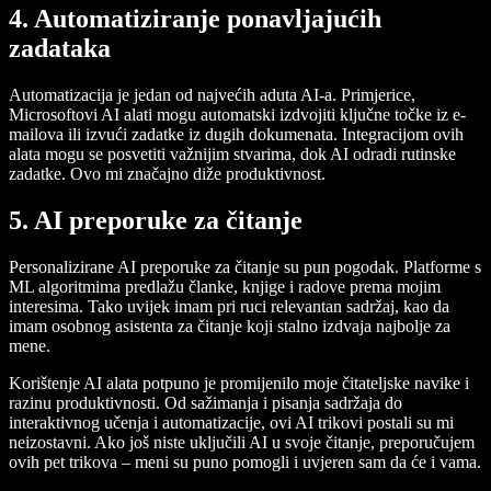
4.
Automatiziranje ponavljajućih
zadataka
Automatizacija je jedan od najvećih aduta AI-a. Primjerice,
Microsoftovi AI alati mogu automatski izdvojiti ključne točke iz e-
mailova ili izvući zadatke iz dugih dokumenata. Integracijom ovih
alata mogu se posvetiti važnijim stvarima, dok AI odradi rutinske
zadatke. Ovo mi značajno diže produktivnost.
5.
AI preporuke za čitanje
Personalizirane AI preporuke za čitanje su pun pogodak. Platforme s
ML algoritmima predlažu članke, knjige i radove prema mojim
interesima. Tako uvijek imam pri ruci relevantan sadržaj, kao da
imam osobnog asistenta za čitanje koji stalno izdvaja najbolje za
mene.
Korištenje AI alata potpuno je promijenilo moje čitateljske navike i
razinu produktivnosti. Od sažimanja i pisanja sadržaja do
interaktivnog učenja i automatizacije, ovi AI trikovi postali su mi
neizostavni. Ako još niste uključili AI u svoje čitanje, preporučujem
ovih pet trikova – meni su puno pomogli i uvjeren sam da će i vama.