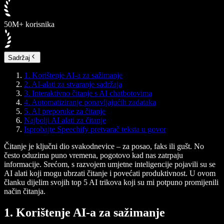
50M+ korisnika
Sadržaj
1. Korištenje AI-a za sažimanje
2. AI-alati za stvaranje sadržaja
3. Interaktivno čitanje s AI chatbotovima
4. Automatiziranje ponavljajućih zadataka
5. AI preporuke za čitanje
Najbolji AI alati za čitanje
Isprobajte Speechify pretvarač teksta u govor
Čitanje je ključni dio svakodnevice – za posao, faks ili gušt. No
često oduzima puno vremena, pogotovo kad nas zatrpaju
informacije. Srećom, s razvojem umjetne inteligencije pojavili su se
AI alati koji mogu ubrzati čitanje i povećati produktivnost. U ovom
članku dijelim svojih top 5 AI trikova koji su mi potpuno promijenili
način čitanja.
1. Korištenje AI-a za sažimanje