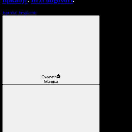
tipkanje
.
Brzi odgovori
.
Isprobaj besplatno
Gwyneth
Glumica