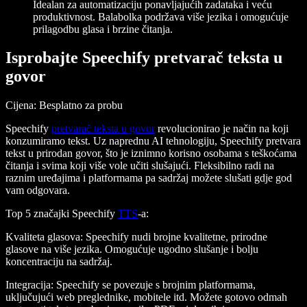
Idealan za automatizaciju ponavljajućih zadataka i veću
produktivnost. Balabolka podržava više jezika i omogućuje
prilagodbu glasa i brzine čitanja.
Isprobajte Speechify pretvarač teksta u
govor
Cijena
: Besplatno za probu
Speechify
pretvarač teksta u govor
revolucionirao je način na koji
konzumiramo tekst. Uz naprednu AI tehnologiju, Speechify pretvara
tekst u prirodan govor, što je iznimno korisno osobama s teškoćama
čitanja i svima koji više vole učiti slušajući. Fleksibilno radi na
raznim uređajima i platformama pa sadržaj možete slušati gdje god
vam odgovara.
Top 5 značajki Speechify
TTS
-a
:
Kvaliteta glasova
: Speechify nudi brojne kvalitetne, prirodne
glasove na više jezika. Omogućuje ugodno slušanje i bolju
koncentraciju na sadržaj.
Integracija
: Speechify se povezuje s brojnim platformama,
uključujući web preglednike, mobitele itd. Možete gotovo odmah