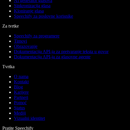
AI generator glasova
Sinkronizacija glasa
Kloniranje glasa
Speechify za poslovne korisnike
Za tvrtke
Speechify za programere
Timovi
Obrazovanje
Dokumentacija API-ja za pretvaranje teksta u govor
Dokumentacija API-ja za glasovne agente
Tvrtka
O nama
Kontakt
Blog
Karijere
Partneri
Pomoć
Status
Mediji
Vizualni identitet
Pratite Speechify