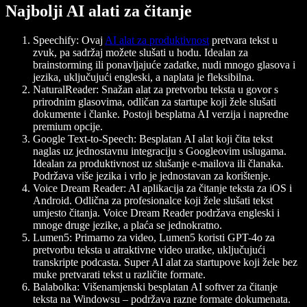
Najbolji AI alati za čitanje
Speechify
: Ovaj
AI alat za produktivnost
pretvara tekst u
zvuk, pa sadržaj možete slušati u hodu. Idealan za
brainstorming ili ponavljajuće zadatke, nudi mnogo glasova i
jezika, uključujući engleski, a naplata je fleksibilna.
NaturalReader
: Snažan alat za pretvorbu teksta u govor s
prirodnim glasovima, odličan za startupe koji žele slušati
dokumente i članke. Postoji besplatna AI verzija i napredne
premium opcije.
Google Text-to-Speech
: Besplatan AI alat koji čita tekst
naglas uz jednostavnu integraciju s Googleovim uslugama.
Idealan za produktivnost uz slušanje e-mailova ili članaka.
Podržava više jezika i vrlo je jednostavan za korištenje.
Voice Dream Reader
: AI aplikacija za čitanje teksta za iOS i
Android. Odlična za profesionalce koji žele slušati tekst
umjesto čitanja. Voice Dream Reader podržava engleski i
mnoge druge jezike, a plaća se jednokratno.
Lumen5
: Primarno za video, Lumen5 koristi GPT-4o za
pretvorbu teksta u atraktivne video uratke, uključujući
transkripte podcasta. Super AI alat za startupove koji žele bez
muke pretvarati tekst u različite formate.
Balabolka
: Višenamjenski besplatan AI softver za čitanje
teksta na Windowsu – podržava razne formate dokumenata.