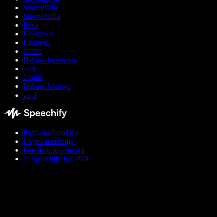
Slovenčina
Slovenščina
Eesti
Ελληνικά
Lietuvių
עברית
Bahasa Indonesia
বাংলা
Català
Bahasa Melayu
اردو
Postavke kolačića
Uvjeti korištenja
Pravila o privatnosti
© Speechify Inc 2026