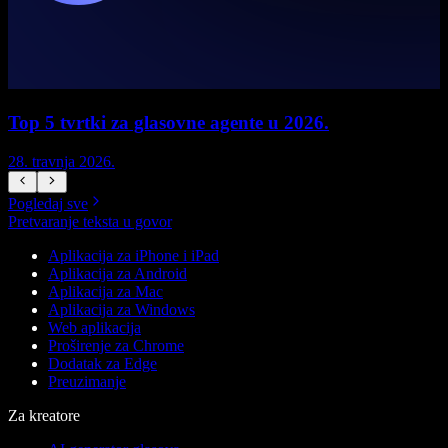
Top 5 tvrtki za glasovne agente u 2026.
28. travnja 2026.
1
Pogledaj sve
Pretvaranje teksta u govor
Aplikacija za iPhone i iPad
Aplikacija za Android
Aplikacija za Mac
Aplikacija za Windows
Web aplikacija
Proširenje za Chrome
Dodatak za Edge
Preuzimanje
Za kreatore