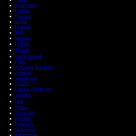
Nederlands
English
Français
Suomi
Deutsch
हिन्दी
Italiano
日本語
한국어
Norsk bokmål
Polski
Português Brasileiro
Русский
Українська
Español
Español (México)
Svenska
ไทย
Türkçe
Tiếng Việt
Română
Português
Български
ქართული