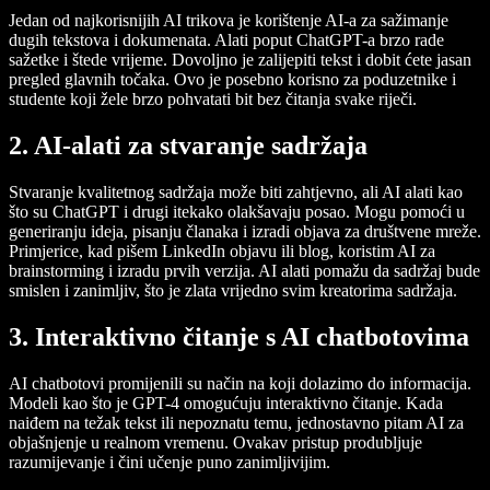
Jedan od najkorisnijih AI trikova je korištenje AI-a za sažimanje
dugih tekstova i dokumenata. Alati poput ChatGPT-a brzo rade
sažetke i štede vrijeme. Dovoljno je zalijepiti tekst i dobit ćete jasan
pregled glavnih točaka. Ovo je posebno korisno za poduzetnike i
studente koji žele brzo pohvatati bit bez čitanja svake riječi.
2.
AI-alati za stvaranje sadržaja
Stvaranje kvalitetnog sadržaja može biti zahtjevno, ali AI alati kao
što su ChatGPT i drugi itekako olakšavaju posao. Mogu pomoći u
generiranju ideja, pisanju članaka i izradi objava za društvene mreže.
Primjerice, kad pišem LinkedIn objavu ili blog, koristim AI za
brainstorming i izradu prvih verzija. AI alati pomažu da sadržaj bude
smislen i zanimljiv, što je zlata vrijedno svim kreatorima sadržaja.
3.
Interaktivno čitanje s AI chatbotovima
AI chatbotovi promijenili su način na koji dolazimo do informacija.
Modeli kao što je GPT-4 omogućuju interaktivno čitanje. Kada
naiđem na težak tekst ili nepoznatu temu, jednostavno pitam AI za
objašnjenje u realnom vremenu. Ovakav pristup produbljuje
razumijevanje i čini učenje puno zanimljivijim.