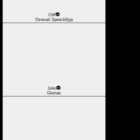
Cliff
Osnivač Speechifyja
John
Glumac