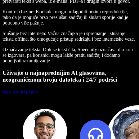
pretvarati tekst s weba, iz e-maila, PDF-a i drugih izvora u govor.
Kontrola brzine
: Korisnici mogu prilagoditi brzinu reprodukcije,
tako da je moguće brzo preslušati sadržaj ili slušati sporije kad je
potrebno više pažnje.
Slušanje bez interneta
: Važna značajka je i spremanje i slušanje
teksta offline, što omogućuje pristup sadržaju i bez internetske veze.
Označavanje teksta
: Dok se tekst čita, Speechify označava dio koji
se izgovara, pa korisnici mogu lakše pratiti sadržaj i dodatno
poboljšati razumijevanje.
Uživajte u najnaprednijim AI glasovima,
neograničenom broju datoteka i 24/7 podršci
Isprobaj besplatno