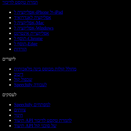
המרת טקסט לדיבור
אפליקציה ל-iPhone ול-iPad
אפליקציה לאנדרואיד
אפליקציה ל-Mac
אפליקציה ל-Windows
אפליקציית אינטרנט
תוסף ל-Chrome
תוסף ל-Edge
הורדות
ליוצרים
מחולל קולות מבוסס בינה מלאכותית
דיבוב
שכפול קול
Speechify לעבודה
לעסקים
Speechify למפתחים
צוותים
חינוך
תיעוד API להמרת טקסט לדיבור
תיעוד API של סוכני קול