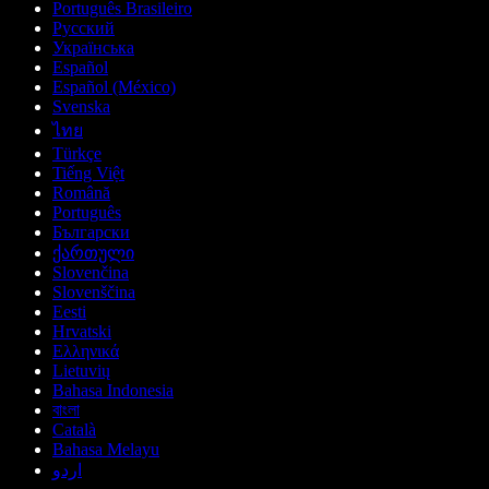
Português Brasileiro
Русский
Українська
Español
Español (México)
Svenska
ไทย
Türkçe
Tiếng Việt
Română
Português
Български
ქართული
Slovenčina
Slovenščina
Eesti
Hrvatski
Ελληνικά
Lietuvių
Bahasa Indonesia
বাংলা
Català
Bahasa Melayu
اردو