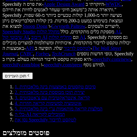
,
WWDC
היוקרתי ב-
Apple Design Award
Speechify את פרס ה-
ותיארה אותה כ"משאב חיוני שעוזר לאנשים לחיות את חייהם."
Speechify מציעה יותר מ-1,000 קולות טבעיים ביותר מ-60 שפות,
ונמצאת בשימוש כמעט ב-200 מדינות. בין קולות הסלבריטאים ניתן
. ליוצרים ולעסקים,
Gwyneth Paltrow
ו-
Snoop Dogg
למצוא את
,
מחולל קולות AI
מספקת כלים מתקדמים, כולל
Speechify Studio
. Speechify גם מספקת
מחליף קולות AI
וגם
דיבוב AI
,
שיבוטי קול AI
יכולות טקסט לדיבור מתקדמות, איכותיות ומשתלמות למוצרים מובילים
The Wall Street
שלה. הופיעה ב-
API לטקסט לדיבור
באמצעות ה-
וגופי חדשות נוספים, Speechify
TechCrunch
,
Forbes
,
CNBC
,
Journal
,
speechify.com/news
היא ספקית טקסט לדיבור הגדולה בעולם. בקרו ב-
למידע נוסף.
speechify.com/press
ו-
speechify.com/blog
תוכן העניינים
1. סיכום טקסטים באמצעות בינה מלאכותית
2. יצירת תוכן מבוססת בינה מלאכותית
3. קריאה אינטראקטיבית עם צ'אטבוטים
4. אוטומציה למשימות קריאה חוזרות
5. המלצות קריאה מותאמות ע"י בינה מלאכותית
כלי ה-AI המובילים לקריאה
נסו את Speechify לטקסט לדיבור
פוסטים מומלצים