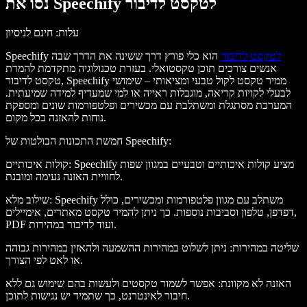
נסו את Speechify לטקסט לדיבור
עלות
: חינם לניסיון
לטקסט לדיבור
הוא כלי פורץ דרך ששינה את הדרך שבה
Speechify
אנשים צורכים תוכן טקסטואלי. בעזרת טכנולוגיה מתקדמת להמרת
טקסט לדיבור, Speechify ממיר טקסט לקול טבעי ומציאותי – שימושי
לבעלי לקויות קריאה, מוגבלות ראייה או למי שמעדיף למידה שמיעתית.
המערכת מסתגלת ומשתלבת עם מכשירים ופלטפורמות שונים ומספקת
נוחות להאזנה בכל מקום.
:
חמשת התכונות הבולטות של Speechify
: Speechify מציע קולות איכותיים וטבעיים במגוון שפות
קולות איכותיים
לחוויית האזנה נעימה ומובנת.
: Speechify משתלב עם מגוון פלטפורמות ומכשירים, כולל
שילוב מלא
דפדפן, טלפון וסביבות נוספות. כך ניתן להמיר טקסט מאתרים, אימיילים,
PDF ועוד לדיבור במהירות.
שליטה במהירות
: ניתן לשלוט במהירות ההשמעה ולהאזין במהירות גבוהה
או לאט לפי הצורך.
האזנה לא מקוונת
: אפשר לשמור טקסטים ולעשות בהם שימוש גם ללא
חיבור לאינטרנט, כך שתמיד יש נגישות לתוכן.