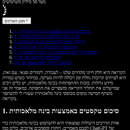
מעל 50 מיליון משתמשים
תוכן העניינים
1. סיכום טקסטים באמצעות בינה מלאכותית
2. יצירת תוכן מבוססת בינה מלאכותית
3. קריאה אינטראקטיבית עם צ'אטבוטים
4. אוטומציה למשימות קריאה חוזרות
5. המלצות קריאה מותאמות ע"י בינה מלאכותית
כלי ה-AI המובילים לקריאה
נסו את Speechify לטקסט לדיבור
הקריאה היא חלק חיוני מהחיים שלנו – לעבודה, לימודים ופנאי. עם זאת,
היא לעיתים קרובות גוזלת זמן ויכולה להיות מעיקה, במיוחד כשיש כמויות
מידע גדולות. בזכות ההתפתחות בבינה מלאכותית, יש כלים רבים
שמייעלים את תהליך הקריאה ומשפרים את התפוקה. במאמר זה אני
משתף חמישה טיפים מבוססי בינה מלאכותית שעזרו לי להשתפר
בקריאה.
1. סיכום טקסטים באמצעות בינה מלאכותית
אחת הדרכים היעילות שמצאתי היא להשתמש בבינה מלאכותית כדי
לסכם מאמרים, דוחות ומסמכים ארוכים. כלים כמו ChatGPT של