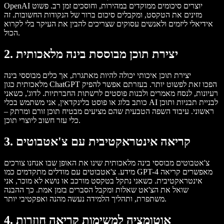
OpenAI יוצרים סיכומים ממוקדים במהירות, וחוסכים זמן רב. פשוט
מזינים את הטקסט, ומקבלים סיכום ברור של הנקודות החשובות. זה
אידיאלי ליזמים ולאנשים עסוקים שצריכים להבין את העיקר בלי לקרוא
הכול.
יצירת תוכן מבוססת בינה מלאכותית
2.
יצירת תוכן איכותי יכולה להיות מאתגרת, אך כלים מבוססי בינה
מלאכותית כגון ChatGPT הפכו זאת לפשוט יותר. בעזרתם אפשר להפיק
רעיונות, לנסח מאמרים ולבנות פוסטים לרשתות החברתיות. לדוג', כשאני
כותב בלוג או פוסט בלינקדאין, אני משתמש בכלי AI לבניית תבניות ותוכן
ראשוני. עיבוד השפה הטבעית שהם מציעים מבטיח תוכן זורם ומרתק –
כלי עזר חשוב ליוצרי תוכן.
קריאה אינטראקטיבית עם צ'אטבוטים
3.
צ'אטבוטים מבוססי בינה מלאכותית שינו את האופן שבו אנחנו צורכים
מידע. צ'אטבוטים עם מודלים מתקדמים כמו GPT-4 מאפשרים קריאה
אינטראקטיבית. כשאני נתקל בטקסט מורכב או נושא לא מוכר, אני
שואל את הצ'אט שאלות ומקבל הסברים בזמן אמת. כך ההבנה
משתפרת, ותהליך הלמידה נעשה מהנה ואפקטיבי יותר.
אוטומציה למשימות קריאה חוזרות
4.