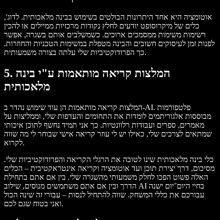
אוטומציה היא אחד היתרונות הבולטים בשימוש בבינה מלאכותית. לדוג',
כלים של מיקרוסופט יודעים לחלץ נקודות מרכזיות ממיילים או להכין
רשימות משימות ממסמכים ארוכים. כשמשלבים אותם בשגרה, אפשר
לפנות זמן לעיסוקים חשובים והבינה מטפלת במשימות הטכניות והחוזרות.
כך הפרודוקטיביות שלי עלתה בצורה משמעותית.
המלצות קריאה מותאמות ע"י בינה
5.
מלאכותית
המלצות קריאה מותאמות הן עוד שימוש נהדר ב-AI. פלטפורמות
מבוססות אלגוריתמים לומדות את התחומים והעדפות שלי, וממליצות על
מאמרים, ספרים ועבודות רלוונטיות. כך אני תמיד נחשף לתוכן איכותי
שמתאים לצרכים שלי, כאילו יש לי עוזר קריאה אישי שבוחר לי מה שווה
לקרוא.
כלי בינה מלאכותית שינו לטובה את הרגלי הקריאה והפרודוקטיביות שלי.
מסיכום, דרך יצירת תוכן ועד אוטומציה וקריאה אינטראקטיבית – הכלים
האלה פשוט הפכו לחלק משמעותי מהשגרה שלי. בין אם אתם בתחילת
הדרך ובין אם אתם משתמשים מנוסים, שילוב AI בחיי היום־יום ישנה
עבורכם את כללי המשחק. שווה להתחיל לנסות – עבורי זה שינה הכול
ואני בטוח שגם לכם.