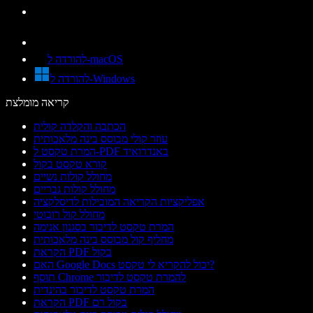
להורדה ל-macOS
להורדה ל-Windows
קריאה מומלצת
הכתבה והקלדה קולית
עוזר קולי מבוסס בינה מלאכותית
המרת טקסט ל-PDF באנדרואיד
קורא טקסט בקול
מחולל קולות נשיים
מחולל קולות גבריים
אפליקציות הקריאה המובילות לדיסלקציה
מחולל קול רובוטי
המרת טקסט לדיבור בסגנון אנימה
מחליף קול מבוסס בינה מלאכותית
הקראת PDF בקול
האם Google Docs יכול להקריא לי טקסט?
תוסף Chrome להמרת טקסט לדיבור
המרת טקסט לדיבור בהינדית
הקראת PDF בקול רם