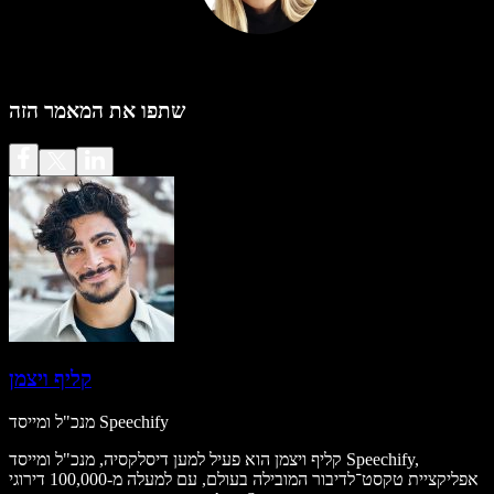
שתפו את המאמר הזה
קליף ויצמן
מנכ"ל ומייסד Speechify
קליף ויצמן הוא פעיל למען דיסלקסיה, מנכ"ל ומייסד Speechify,
אפליקציית טקסט־לדיבור המובילה בעולם, עם למעלה מ-100,000 דירוגי