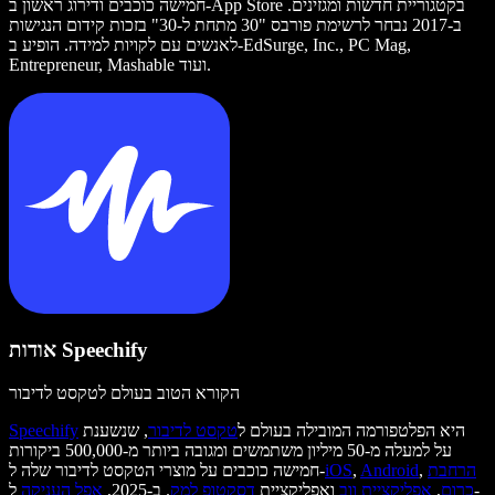
חמישה כוכבים ודירוג ראשון ב-App Store בקטגוריית חדשות ומגזינים.
ב-2017 נבחר לרשימת פורבס "30 מתחת ל-30" בזכות קידום הנגישות
לאנשים עם לקויות למידה. הופיע ב-EdSurge, Inc., PC Mag,
Entrepreneur, Mashable ועוד.
אודות Speechify
הקורא הטוב בעולם לטקסט לדיבור
היא הפלטפורמה המובילה בעולם ל
טקסט לדיבור
, שנשענת
Speechify
על למעלה מ-50 מיליון משתמשים ומגובה ביותר מ-500,000 ביקורות
הרחבת
,
Android
,
iOS
חמישה כוכבים על מוצרי הטקסט לדיבור שלה ל-
כרום
,
אפליקציית ווב
ואפליקציית
דסקטופ למק
. ב-2025,
אפל העניקה
ל-