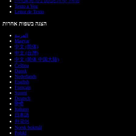
מחולל קולות מבוסס בינה מלאכותית
Texto a Voz
Leitor de Texto
הצגה בשפות אחרות
العربية
Magyar
中文 (简体)
中文 (台灣)
中文 (简体 中国大陆)
Čeština
Dansk
Nederlands
English
Français
Suomi
Deutsch
हिन्दी
Italiano
日本語
한국어
Norsk bokmål
Polski