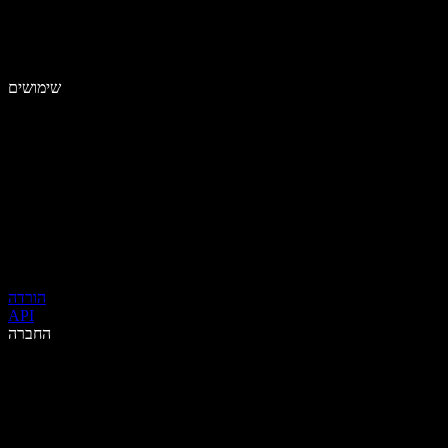
שימושים
הורדה
API
החברה