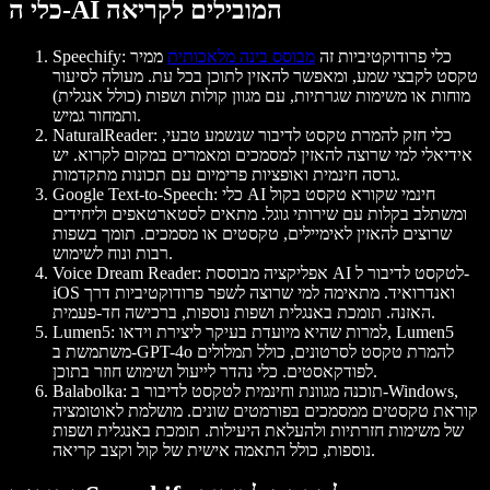
כלי ה-AI המובילים לקריאה
: כלי פרודוקטיביות זה
מבוסס בינה מלאכותית
ממיר
Speechify
טקסט לקבצי שמע, ומאפשר להאזין לתוכן בכל עת. מעולה לסיעור
מוחות או משימות שגרתיות, עם מגוון קולות ושפות (כולל אנגלית)
ותמחור גמיש.
: כלי חזק להמרת טקסט לדיבור שנשמע טבעי,
NaturalReader
אידיאלי למי שרוצה להאזין למסמכים ומאמרים במקום לקרוא. יש
גרסה חינמית ואופציות פרימיום עם תכונות מתקדמות.
: כלי AI חינמי שקורא טקסט בקול
Google Text-to-Speech
ומשתלב בקלות עם שירותי גוגל. מתאים לסטארטאפים וליחידים
שרוצים להאזין לאימיילים, טקסטים או מסמכים. תומך בשפות
רבות ונוח לשימוש.
: אפליקציה מבוססת AI לטקסט לדיבור ל-
Voice Dream Reader
iOS ואנדרואיד. מתאימה למי שרוצה לשפר פרודוקטיביות דרך
האזנה. תומכת באנגלית ושפות נוספות, ברכישה חד-פעמית.
: למרות שהיא מיועדת בעיקר ליצירת וידאו, Lumen5
Lumen5
משתמשת ב-GPT-4o להמרת טקסט לסרטונים, כולל תמלולים
לפודקאסטים. כלי נהדר לייעול ושימוש חוזר בתוכן.
: תוכנה מגוונת וחינמית לטקסט לדיבור ב-Windows,
Balabolka
קוראת טקסטים ממסמכים בפורמטים שונים. מושלמת לאוטומציה
של משימות חזרתיות ולהעלאת היעילות. תומכת באנגלית ושפות
נוספות, כולל התאמה אישית של קול וקצב קריאה.