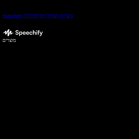
Speechify משיקה תמלול קול להקלדה
לכתוב פי 5 מהר יותר עם הכתבה קולית
מוצרים
למידע נוסף